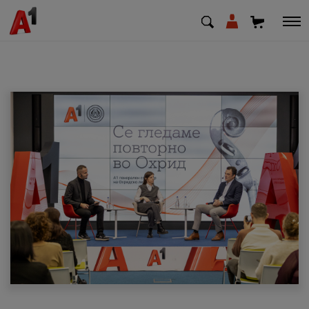
МК
EN
SQ
Приватни
Деловни
Поддршка
Надополни кредит
Плати сметка