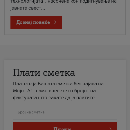
технологијата“, насочена кон подигнување на
јавната свест...
Дознај повеќе
Плати сметка
Платете ја Вашата сметка без најава на
Мојот А1, само внесете го бројот на
фактурата што сакате да ја платите.
Број на сметка
Плати