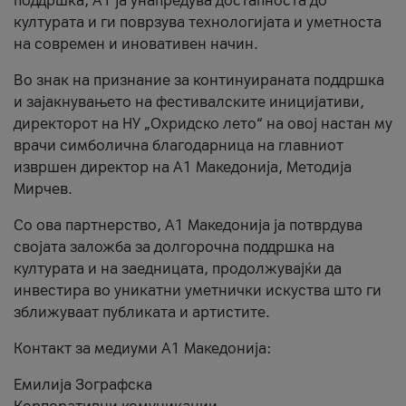
поддршка, A1 ја унапредува достапноста до
културата и ги поврзува технологијата и уметноста
на современ и иновативен начин.
Во знак на признание за континуираната поддршка
и зајакнувањето на фестивалските иницијативи,
директорот на НУ „Охридско лето“ на овој настан му
врачи симболична благодарница на главниот
извршен директор на A1 Македонија, Методија
Мирчев.
Со ова партнерство, A1 Македонија ја потврдува
својата заложба за долгорочна поддршка на
културата и на заедницата, продолжувајќи да
инвестира во уникатни уметнички искуства што ги
зближуваат публиката и артистите.
Контакт за медиуми А1 Македонија:
Емилија Зографска