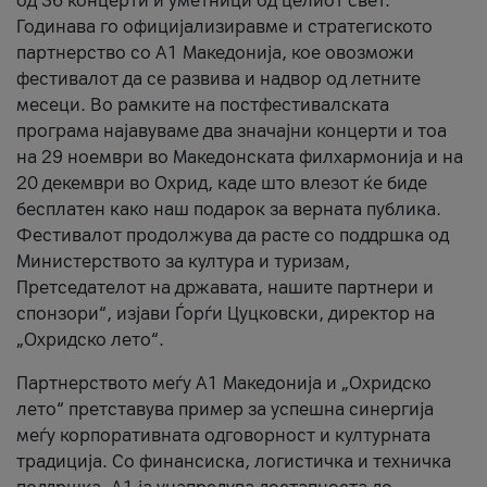
од 36 концерти и уметници од целиот свет.
Годинава го официјализиравме и стратегиското
партнерство со А1 Македонија, кое овозможи
фестивалот да се развива и надвор од летните
месеци. Во рамките на постфестивалската
програма најавуваме два значајни концерти и тоа
на 29 ноември во Македонската филхармонија и на
20 декември во Охрид, каде што влезот ќе биде
бесплатен како наш подарок за верната публика.
Фестивалот продолжува да расте со поддршка од
Министерството за култура и туризам,
Претседателот на државата, нашите партнери и
спонзори“, изјави Ѓорѓи Цуцковски, директор на
„Охридско лето“.
Партнерството меѓу A1 Македонија и „Охридско
лето“ претставува пример за успешна синергија
меѓу корпоративната одговорност и културната
традиција. Со финансиска, логистичка и техничка