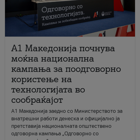
A1 Македонија почнува
моќна национална
кампања за поодговорно
користење на
технологијата во
сообраќајот
A1 Македонија заедно со Министерството за
внатрешни работи денеска и официјално ја
претставија националната општествено
одговорна кампања „Одговорно со