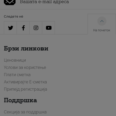
Следете нè
На почеток
Брзи линкови
Ценовници
Услови за користење
Плати сметка
Активирајте Е-сметка
Припејд регистрација
Поддршка
Секција за поддршка