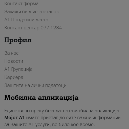
Контакт форма
Закажи бизнис состанок
A1 Продажни места
Контакт центар
077 1234
Профил
За нас
Новости
А1 Групација
Кариера
Заштита на лични податоци
Мобилна апликација
Единствено преку бесплатната мобилна апликација
Мојот A1
имате пристап до сите важни информации
за Вашите A1 услуги, во било кое време.