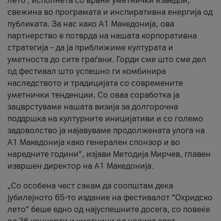
лето’, исполнета со врвни уметнички изведби,
свежина во програмата и инспиративна енергија од
публиката. За нас како A1 Македонија, ова
партнерство е потврда на нашата корпоративна
стратегија – да ја приближиме културата и
уметноста до сите граѓани. Горди сме што сме дел
од фестивал што успешно ги комбинира
наследството и традицијата со современите
уметнички тенденции. Со оваа соработка ја
зацврстуваме нашата визија за долгорочна
поддршка на културните иницијативи и со големо
задоволство ја најавуваме продолжената улога на
A1 Македонија како генерален спонзор и во
наредните години“, изјави Методија Мирчев, главен
извршен директор на A1 Македонија.
„Со особена чест сакам да соопштам дека
јубилејното 65-то издание на фестивалот “Охридско
лето” беше едно од најуспешните досега, со повеќе