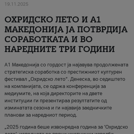
19.11.2025
За нас
ОХРИДСКО ЛЕТО И A1
#ПодобарОнлајн
МАКЕДОНИЈА ЈА ПОТВРДИЈА
СОРАБОТКАТА И ВО
НАРЕДНИТЕ ТРИ ГОДИНИ
A1 Македонија со гордост ја најавува продолжената
стратегиска соработка со престижниот културен
фестивал „Охридско лето“. Денеска, во седиштето
на компанијата, се одржа конференција за
медиумите, на која директорите на двете
институции ги презентираа резултатите од
изминатата сезона и ги најавија заедничките
планови за наредниот период.
„2025 година беше извонредна година за ‘Охридско