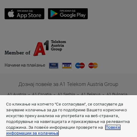
Member of
Начини на плаќање
Дознај повеќе за A1 Telekom Austria Group
A1 Austria
A1 Croatia
A1 Serbia
A1 Belarus
A1 Bulgaria
A1 Slovenia
A1 Digital
Со кликање на копчето "Се согласувам", се согласувате да
зачуваме колачиња за да го подобриме Вашето корисничко
искуство преку анализа на употребата на веб-страната,
подобрување на навигацијата и прикажување на релевантна
содржина. За повеќе информации проверете на
Повеќе
информации за колачиња