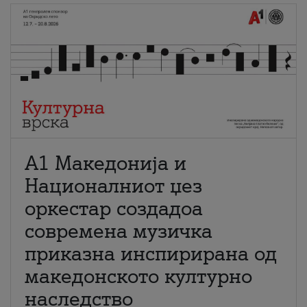
А1 Македонија и
Националниот џез
оркестар создадоа
современа музичка
приказна инспирирана од
македонското културно
наследство