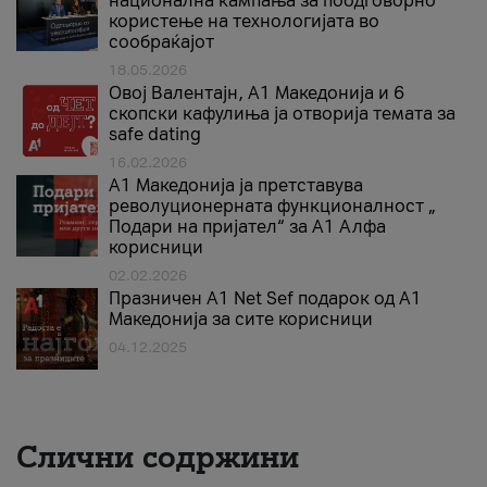
национална кампања за поодговорно
користење на технологијата во
сообраќајот
18.05.2026
Овој Валентајн, A1 Македонија и 6
скопски кафулиња ја отворија темата за
safe dating
16.02.2026
А1 Македонија ја претставува
револуционерната функционалност „
Подари на пријател“ за А1 Алфа
корисници
02.02.2026
Празничен A1 Net Sеf подарок од А1
Македонија за сите корисници
04.12.2025
Слични содржини