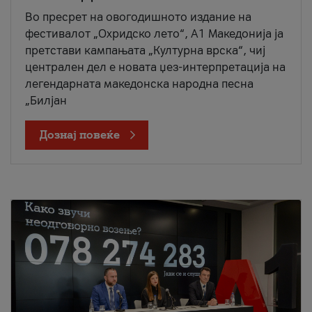
Во пресрет на овогодишното издание на
фестивалот „Охридско лето“, А1 Македонија ја
претстави кампањата „Културна врска“, чиј
централен дел е новата џез-интерпретација на
легендарната македонска народна песна
„Билјан
Дознај повеќе