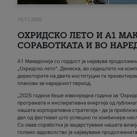
19.11.2025
ОХРИДСКО ЛЕТО И A1 МАК
СОРАБОТКАТА И ВО НАРЕ
A1 Македонија со гордост ја најавува продолже
„Охридско лето“. Денеска, во седиштето на комп
директорите на двете институции ги презентираа
планови за наредниот период.
„2025 година беше извонредна година за ‘Охридс
програмата и инспиративна енергија од публикат
нашата корпоративна стратегија – да ја приближ
дел од фестивал што успешно ги комбинира нас
Со оваа соработка ја зацврстуваме нашата визиј
големо задоволство ја најавуваме продолжената