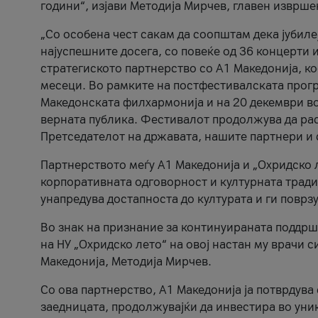
години“, изјави Методија Мирчев, главен изврше
„Со особена чест сакам да соопштам дека јубиле
најуспешните досега, со повеќе од 36 концерти 
стратегиското партнерство со А1 Македонија, к
месеци. Во рамките на постфестивалската прогр
Македонската филхармонија и на 20 декември во
верната публика. Фестивалот продолжува да рас
Претседателот на државата, нашите партнери и с
Партнерството меѓу A1 Македонија и „Охридско 
корпоративната одговорност и културната традиц
унапредува достапноста до културата и ги поврз
Во знак на признание за континуираната поддрш
на НУ „Охридско лето“ на овој настан му врачи
Македонија, Методија Мирчев.
Со ова партнерство, A1 Македонија ја потврдува
заедницата, продолжувајќи да инвестира во уни