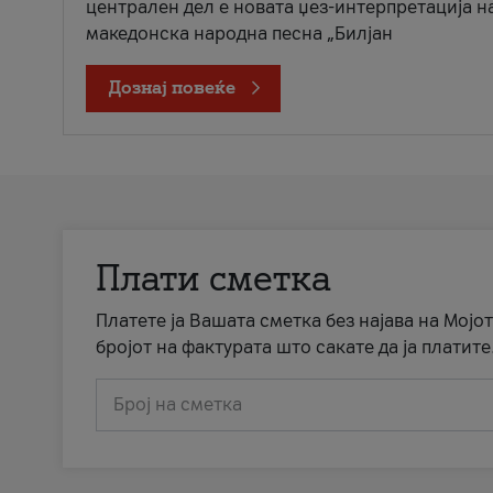
централен дел е новата џез-интерпретација н
македонска народна песна „Билјан
Дознај повеќе
Плати сметка
Платете ја Вашата сметка без најава на Мојот
бројот на фактурата што сакате да ја платите
Број на сметка