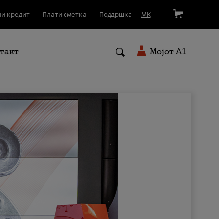
и кредит
Плати сметка
Поддршка
МК
такт
Мојот A1