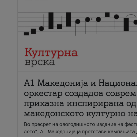
А1 Македонија и Национа
оркестар создадоа совре
приказна инспирирана од
македонското културно н
Во пресрет на овогодишното издание на фест
лето“, А1 Македонија ја претстави кампањата 