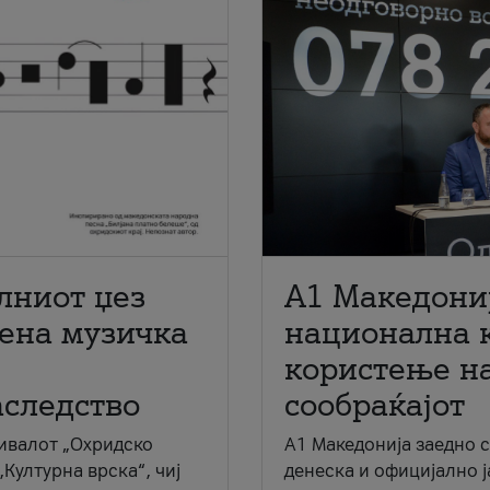
лниот џез
A1 Македони
мена музичка
национална 
користење на
аследство
сообраќајот
ивалот „Охридско
A1 Македонија заедно 
„Културна врска“, чиј
денеска и официјално 