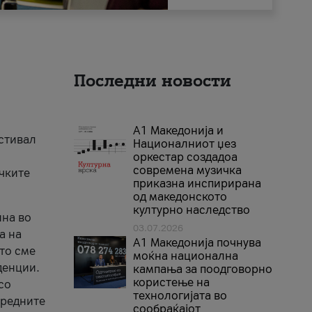
Последни новости
А1 Македонија и
естивал
Националниот џез
оркестар создадоа
современа музичка
ичките
приказна инспирирана
од македонското
културно наследство
ина во
03.07.2026
а на
A1 Македонија почнува
што сме
моќна национална
денции.
кампања за поодговорно
користење на
со
технологијата во
аредните
сообраќајот