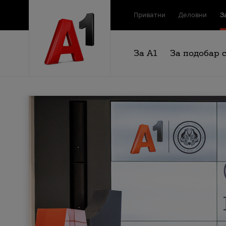
Приватни
Деловни
З
За А1
За подобар 