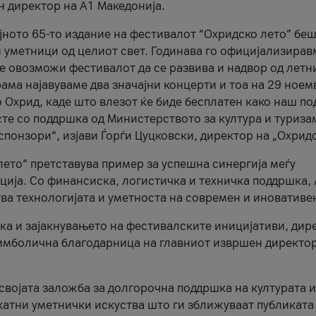
н директор на A1 Македонија.
јното 65-то издание на фестивалот “Охридско лето” беш
и уметници од целиот свет. Годинава го официјализирав
ое овозможи фестивалот да се развива и надвор од летн
ама најавуваме два значајни концерти и тоа на 29 ноем
 Охрид, каде што влезот ќе биде бесплатен како наш по
те со поддршка од Министерството за култура и туриза
понзори“, изјави Ѓорѓи Цуцковски, директор на „Охридс
лето“ претставува пример за успешна синергија меѓу
ија. Со финансиска, логистичка и техничка поддршка, 
ува технологијата и уметноста на современ и иновативе
ка и зајакнувањето на фестивалските иницијативи, дир
 симболична благодарница на главниот извршен директор
 својата заложба за долгорочна поддршка на културата и
катни уметнички искуства што ги зближуваат публиката