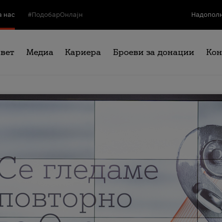
а нас
#ПодобарОнлајн
Надополн
свет
Медиа
Кариера
Броеви за донации
Кон