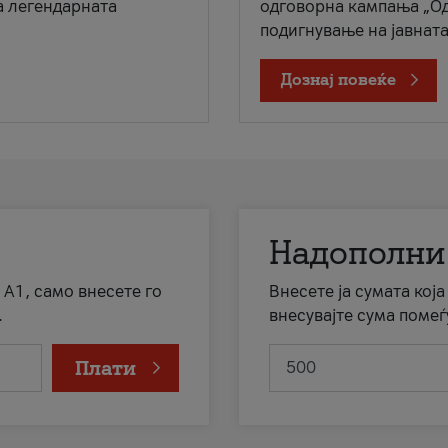
а легендарната
одговорна кампања „Од
подигнување на јавната 
Дознај повеќе
Надополни
 А1, само внесете го
Внесете ја сумата кој
.
внесувајте сума помеѓ
Плати