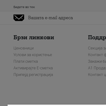
Бидете во тек
Брзи линкови
Подд
Ценовници
Секција 
Услови за користење
Контакт 
Плати сметка
Закажи б
Активирајте Е-сметка
A1 Прода
Припејд регистрација
Контакт 