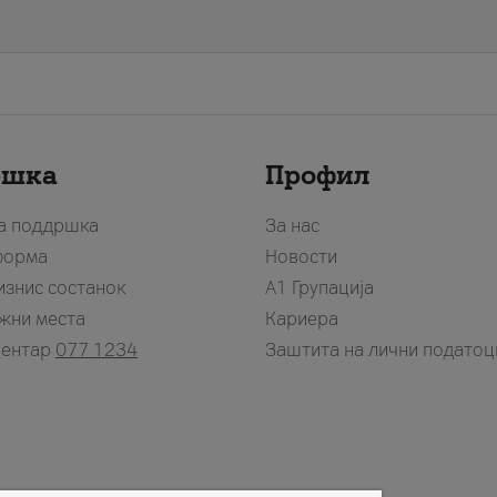
ршка
Профил
за поддршка
За нас
форма
Новости
изнис состанок
А1 Групација
жни места
Кариера
центар
077 1234
Заштита на лични податоц