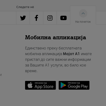
Следете нè
На почеток
Мобилна апликација
Единствено преку бесплатната
мобилна апликација
Мојот A1
имате
пристап до сите важни информации
за Вашите A1 услуги, во било кое
време.
и