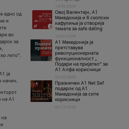
18.05.2026
Овој Валентајн, A1
е едно од
Македонија и 6 скопски
ме и
кафулиња ја отворија
ите
темата за safe dating
ври во
16.02.2026
дарок за
А1 Македонија ја
претставува
м,
револуционерната
ко лето“.
функционалност „
Подари на пријател“ за
А1 Алфа корисници
A1 ја
02.02.2026
н начин.
Празничен A1 Net Sеf
подарок од А1
екторот
Македонија за сите
 на A1
корисници
04.12.2025
 на
 и