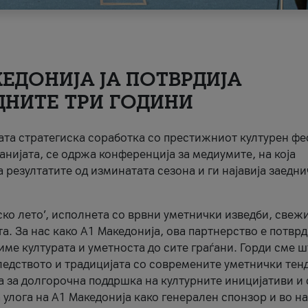
ЕДОНИЈА ЈА ПОТВРДИЈА
ДНИТЕ ТРИ ГОДИНИ
ната стратегиска соработка со престижниот културен ф
анијата, се одржа конференција за медиумите, на која
 резултатите од изминатата сезона и ги најавија заедн
ко лето’, исполнета со врвни уметнички изведби, свеж
а. За нас како A1 Македонија, ова партнерство е потврд
име културата и уметноста до сите граѓани. Горди сме 
ледството и традицијата со современите уметнички тен
а за долгорочна поддршка на културните иницијативи и 
 улога на A1 Македонија како генерален спонзор и во н