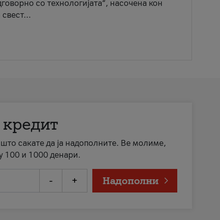
говорно со технологијата“, насочена кон
свест...
 кредит
а што сакате да ја надополните. Ве молиме,
у 100 и 1000 денари.
-
+
Надополни