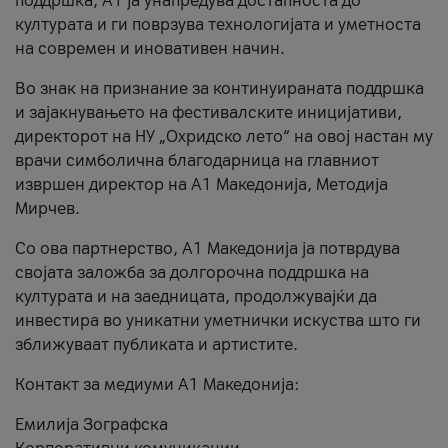
поддршка, A1 ја унапредува достапноста до
културата и ги поврзува технологијата и уметноста
на современ и иновативен начин.
Во знак на признание за континуираната поддршка
и зајакнувањето на фестивалските иницијативи,
директорот на НУ „Охридско лето“ на овој настан му
врачи симболична благодарница на главниот
извршен директор на A1 Македонија, Методија
Мирчев.
Со ова партнерство, A1 Македонија ја потврдува
својата заложба за долгорочна поддршка на
културата и на заедницата, продолжувајќи да
инвестира во уникатни уметнички искуства што ги
зближуваат публиката и артистите.
Контакт за медиуми А1 Македонија:
Емилија Зографска