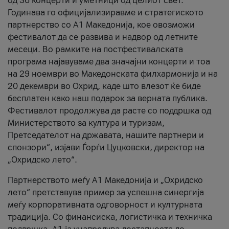
од 36 концерти и уметници од целиот свет.
Годинава го официјализиравме и стратегиското
партнерство со А1 Македонија, кое овозможи
фестивалот да се развива и надвор од летните
месеци. Во рамките на постфестивалската
програма најавуваме два значајни концерти и тоа
на 29 ноември во Македонската филхармонија и на
20 декември во Охрид, каде што влезот ќе биде
бесплатен како наш подарок за верната публика.
Фестивалот продолжува да расте со поддршка од
Министерството за култура и туризам,
Претседателот на државата, нашите партнери и
спонзори“, изјави Ѓорѓи Цуцковски, директор на
„Охридско лето“.
Партнерството меѓу A1 Македонија и „Охридско
лето“ претставува пример за успешна синергија
меѓу корпоративната одговорност и културната
традиција. Со финансиска, логистичка и техничка