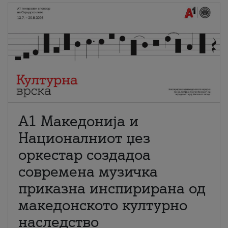
А1 Македонија и
Националниот џез
оркестар создадоа
современа музичка
приказна инспирирана од
македонското културно
наследство