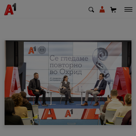
МК
EN
SQ
Приватни
Деловни
Поддршка
Надополни кредит
Плати сметка