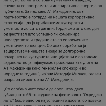
лето’, исполнета со врвни уметнички изведби,
свежина во програмата и инспиративна енергија од
публиката. За нас како A1 Македонија, ова
партнерство е потврда на нашата корпоративна
стратегија – да ја приближиме културата и
уметноста до сите граѓани. Горди сме што сме дел
од фестивал што успешно ги комбинира
наследството и традицијата со современите
уметнички тенденции. Со оваа соработка ја
зацврстуваме нашата визија за долгорочна
поддршка на културните иницијативи и со големо
задоволство ја најавуваме продолжената улога на
A1 Македонија како генерален спонзор и во
наредните години“, изјави Методија Мирчев, главен
извршен директор на A1 Македонија.
„Со особена чест сакам да соопштам дека
јубилејното 65-то издание на фестивалот “Охридско
лето” беше едно од најуспешните досега, со повеќе