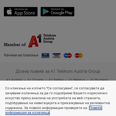
Member of
Начини на плаќање
Дознај повеќе за A1 Telekom Austria Group
A1 Austria
A1 Croatia
A1 Serbia
A1 Belarus
A1 Bulgaria
A1 Slovenia
A1 Digital
Со кликање на копчето "Се согласувам", се согласувате да
зачуваме колачиња за да го подобриме Вашето корисничко
искуство преку анализа на употребата на веб-страната,
подобрување на навигацијата и прикажување на релевантна
содржина. За повеќе информации проверете на
Повеќе
информации за колачиња