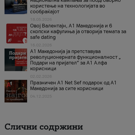
национална кампања за поодговорно
користење на технологијата во
сообраќајот
18.05.2026
Овој Валентајн, A1 Македонија и 6
скопски кафулиња ја отворија темата за
safe dating
16.02.2026
А1 Македонија ја претставува
револуционерната функционалност „
Подари на пријател“ за А1 Алфа
корисници
02.02.2026
Празничен A1 Net Sеf подарок од А1
Македонија за сите корисници
04.12.2025
Слични содржини