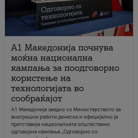
A1 Македонија почнува
моќна национална
кампања за поодговорно
користење на
технологијата во
сообраќајот
A1 Македонија заедно со Министерството за
внатрешни работи денеска и официјално ја
претставија националната општествено
одговорна кампања „Одговорно со