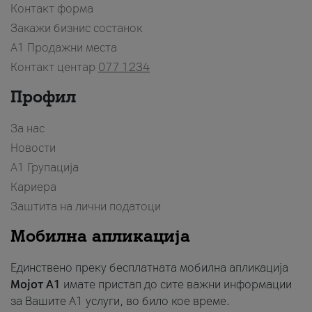
Контакт форма
Закажи бизнис состанок
A1 Продажни места
Контакт центар
077 1234
Профил
За нас
Новости
А1 Групација
Кариера
Заштита на лични податоци
Мобилна апликација
Единствено преку бесплатната мобилна апликација
Мојот A1
имате пристап до сите важни информации
за Вашите A1 услуги, во било кое време.