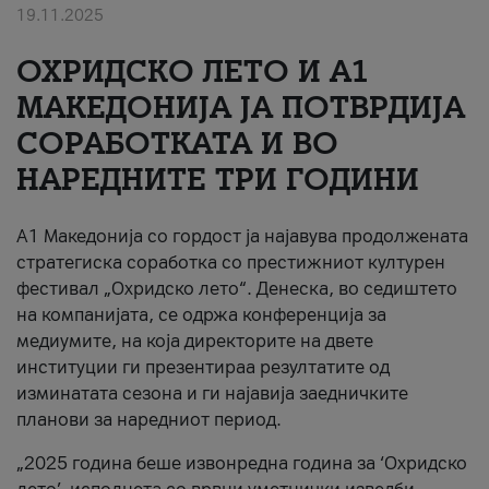
19.11.2025
За нас
ОХРИДСКО ЛЕТО И A1
#ПодобарОнлајн
МАКЕДОНИЈА ЈА ПОТВРДИЈА
СОРАБОТКАТА И ВО
НАРЕДНИТЕ ТРИ ГОДИНИ
A1 Македонија со гордост ја најавува продолжената
стратегиска соработка со престижниот културен
фестивал „Охридско лето“. Денеска, во седиштето
на компанијата, се одржа конференција за
медиумите, на која директорите на двете
институции ги презентираа резултатите од
изминатата сезона и ги најавија заедничките
планови за наредниот период.
„2025 година беше извонредна година за ‘Охридско