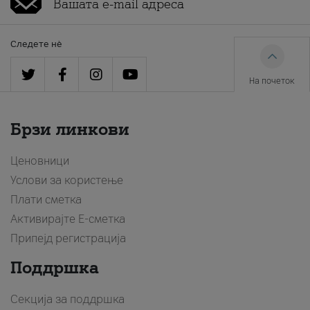
Следете нè
На почеток
Брзи линкови
Ценовници
Услови за користење
Плати сметка
Активирајте Е-сметка
Припејд регистрација
Поддршка
Секција за поддршка