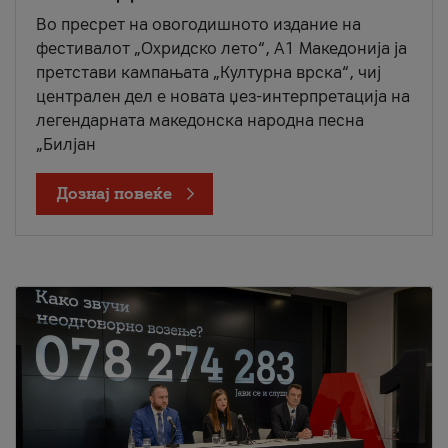
Во пресрет на овогодишното издание на
фестивалот „Охридско лето“, А1 Македонија ја
претстави кампањата „Културна врска“, чиј
централен дел е новата џез-интерпретација на
легендарната македонска народна песна
„Билјан
Дознај повеќе