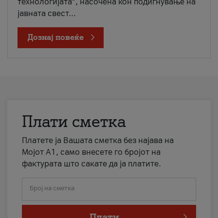
технологијата“, насочена кон подигнување на
јавната свест...
Дознај повеќе
Плати сметка
Платете ја Вашата сметка без најава на
Мојот А1, само внесете го бројот на
фактурата што сакате да ја платите.
Број на сметка
Плати