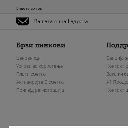
Бидете во тек
Брзи линкови
Подд
Ценовници
Секција 
Услови за користење
Контакт 
Плати сметка
Закажи б
Активирајте Е-сметка
A1 Прода
Припејд регистрација
Контакт 