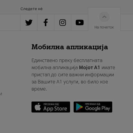
Следете нè
На почеток
Мобилна апликација
Единствено преку бесплатната
мобилна апликација
Мојот A1
имате
пристап до сите важни информации
за Вашите A1 услуги, во било кое
време.
и