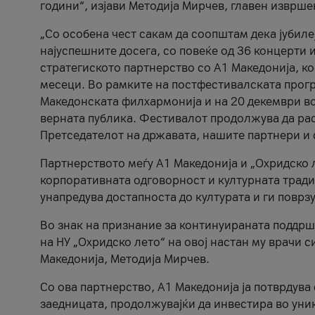
години“, изјави Методија Мирчев, главен изврше
„Со особена чест сакам да соопштам дека јубиле
најуспешните досега, со повеќе од 36 концерти 
стратегиското партнерство со А1 Македонија, к
месеци. Во рамките на постфестивалската прогр
Македонската филхармонија и на 20 декември во
верната публика. Фестивалот продолжува да рас
Претседателот на државата, нашите партнери и с
Партнерството меѓу A1 Македонија и „Охридско 
корпоративната одговорност и културната традиц
унапредува достапноста до културата и ги поврз
Во знак на признание за континуираната поддрш
на НУ „Охридско лето“ на овој настан му врачи
Македонија, Методија Мирчев.
Со ова партнерство, A1 Македонија ја потврдува
заедницата, продолжувајќи да инвестира во уни