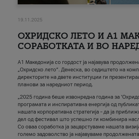
19.11.2025
ОХРИДСКО ЛЕТО И A1 МАК
СОРАБОТКАТА И ВО НАРЕ
A1 Македонија со гордост ја најавува продолже
„Охридско лето“. Денеска, во седиштето на комп
директорите на двете институции ги презентираа
планови за наредниот период.
„2025 година беше извонредна година за ‘Охридс
програмата и инспиративна енергија од публикат
нашата корпоративна стратегија – да ја приближ
дел од фестивал што успешно ги комбинира нас
Со оваа соработка ја зацврстуваме нашата визиј
големо задоволство ја најавуваме продолжената