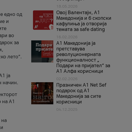
18.05.2026
Овој Валентајн, A1
е едно од
Македонија и 6 скопски
ме и
кафулиња ја отворија
ите
темата за safe dating
ври во
16.02.2026
дарок за
А1 Македонија ја
претставува
м,
револуционерната
ко лето“.
функционалност „
Подари на пријател“ за
А1 Алфа корисници
A1 ја
02.02.2026
н начин.
Празничен A1 Net Sеf
подарок од А1
екторот
Македонија за сите
 на A1
корисници
04.12.2025
 на
 и