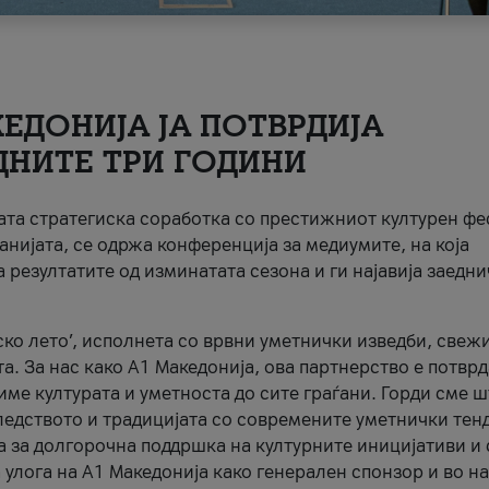
ЕДОНИЈА ЈА ПОТВРДИЈА
ДНИТЕ ТРИ ГОДИНИ
ната стратегиска соработка со престижниот културен ф
анијата, се одржа конференција за медиумите, на која
 резултатите од изминатата сезона и ги најавија заедн
ко лето’, исполнета со врвни уметнички изведби, свеж
а. За нас како A1 Македонија, ова партнерство е потврд
име културата и уметноста до сите граѓани. Горди сме 
ледството и традицијата со современите уметнички тен
а за долгорочна поддршка на културните иницијативи и 
 улога на A1 Македонија како генерален спонзор и во н