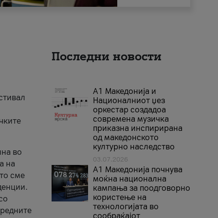
Последни новости
А1 Македонија и
естивал
Националниот џез
оркестар создадоа
современа музичка
ичките
приказна инспирирана
од македонското
културно наследство
ина во
03.07.2026
а на
A1 Македонија почнува
што сме
моќна национална
денции.
кампања за поодговорно
користење на
со
технологијата во
аредните
сообраќајот