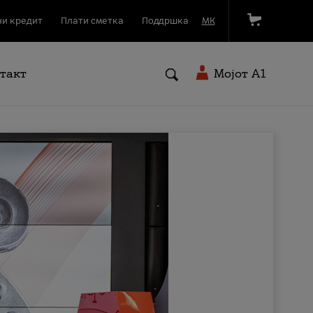
и кредит
Плати сметка
Поддршка
МК
такт
Мојот A1