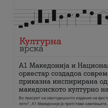
А1 Македонија и Национа
оркестар создадоа совре
приказна инспирирана од
македонското културно н
Во пресрет на овогодишното издание на фест
лето“, А1 Македонија ја претстави кампањата 