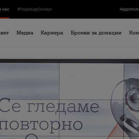
а нас
#ПодобарОнлајн
Надополн
свет
Медиа
Кариера
Броеви за донации
Кон