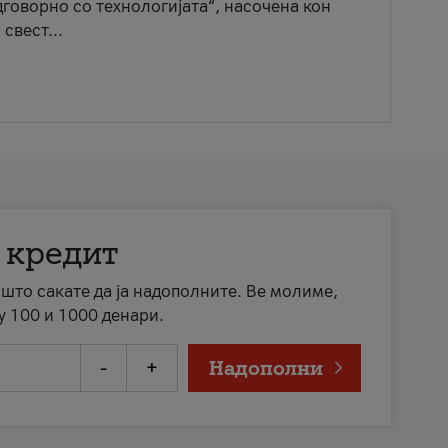
говорно со технологијата“, насочена кон
свест...
 кредит
а што сакате да ја надополните. Ве молиме,
у 100 и 1000 денари.
-
+
Надополни