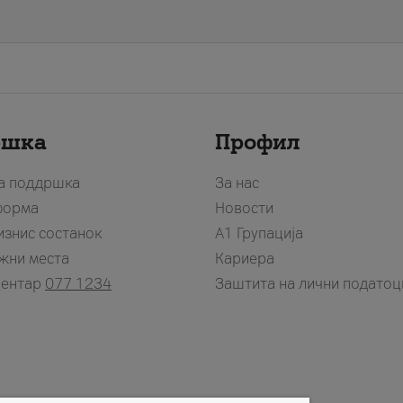
ршка
Профил
за поддршка
За нас
форма
Новости
изнис состанок
А1 Групација
жни места
Кариера
центар
077 1234
Заштита на лични податоц