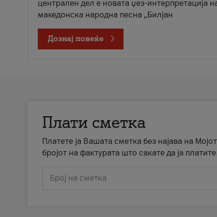
централен дел е новата џез-интерпретација н
македонска народна песна „Билјан
Дознај повеќе
Плати сметка
Платете ја Вашата сметка без најава на Мојот
бројот на фактурата што сакате да ја платите
Број на сметка