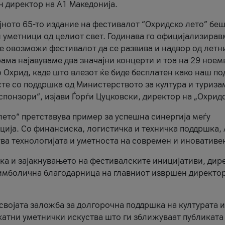
н директор на A1 Македонија.
јното 65-то издание на фестивалот “Охридско лето” беш
и уметници од целиот свет. Годинава го официјализирав
ое овозможи фестивалот да се развива и надвор од летн
ама најавуваме два значајни концерти и тоа на 29 ноем
 Охрид, каде што влезот ќе биде бесплатен како наш по
те со поддршка од Министерството за култура и туриза
понзори“, изјави Ѓорѓи Цуцковски, директор на „Охридс
лето“ претставува пример за успешна синергија меѓу
ија. Со финансиска, логистичка и техничка поддршка, 
ува технологијата и уметноста на современ и иновативе
ка и зајакнувањето на фестивалските иницијативи, дир
 симболична благодарница на главниот извршен директор
 својата заложба за долгорочна поддршка на културата и
катни уметнички искуства што ги зближуваат публиката