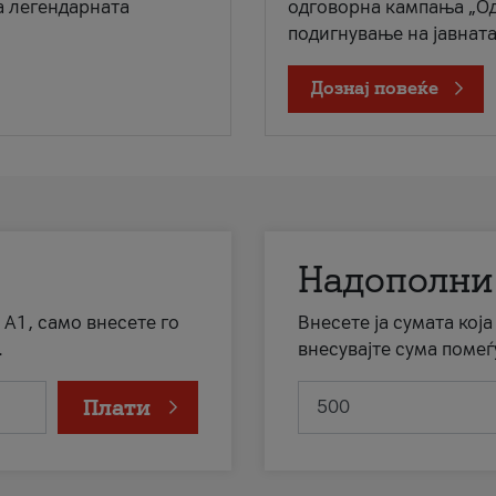
а легендарната
одговорна кампања „Од
подигнување на јавната 
Дознај повеќе
Надополни
 А1, само внесете го
Внесете ја сумата кој
.
внесувајте сума помеѓ
Плати