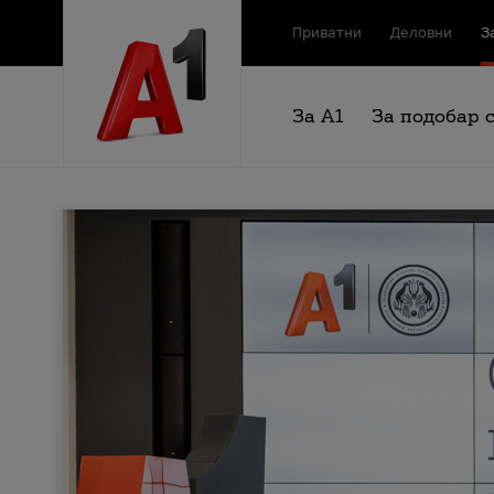
Приватни
Деловни
З
За А1
За подобар 