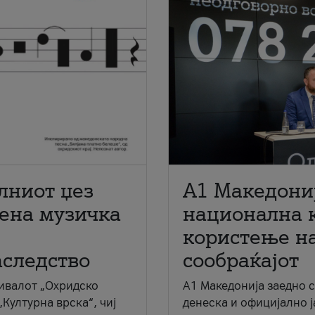
лниот џез
A1 Македони
мена музичка
национална 
користење на
аследство
сообраќајот
ивалот „Охридско
A1 Македонија заедно 
„Културна врска“, чиј
денеска и официјално 