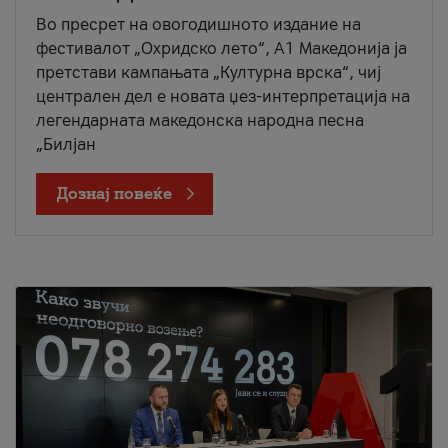
Во пресрет на овогодишното издание на
фестивалот „Охридско лето“, А1 Македонија ја
претстави кампањата „Културна врска“, чиј
централен дел е новата џез-интерпретација на
легендарната македонска народна песна
„Билјан
Дознај повеќе