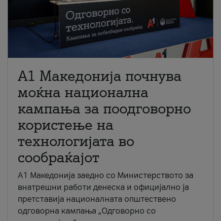
A1 Македонија почнува
моќна национална
кампања за поодговорно
користење на
технологијата во
сообраќајот
A1 Македонија заедно со Министерството за
внатрешни работи денеска и официјално ја
претставија националната општествено
одговорна кампања „Одговорно со