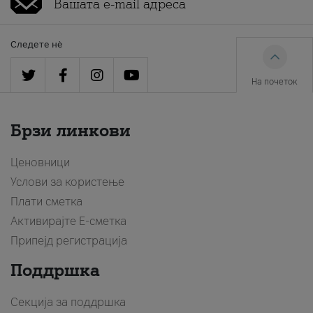
Следете нè
На почеток
Брзи линкови
Ценовници
Услови за користење
Плати сметка
Активирајте Е-сметка
Припејд регистрација
Поддршка
Секција за поддршка