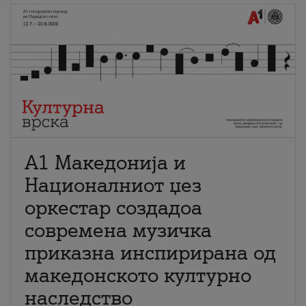
А1 Македонија и
Националниот џез
оркестар создадоа
современа музичка
приказна инспирирана од
македонското културно
наследство