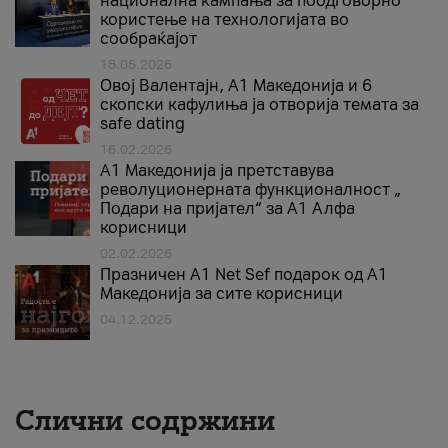
национална кампања за поодговорно
користење на технологијата во
сообраќајот
18.05.2026
Овој Валентајн, A1 Македонија и 6
скопски кафулиња ја отворија темата за
safe dating
16.02.2026
А1 Македонија ја претставува
револуционерната функционалност „
Подари на пријател“ за А1 Алфа
корисници
02.02.2026
Празничен A1 Net Sеf подарок од А1
Македонија за сите корисници
04.12.2025
Слични содржини