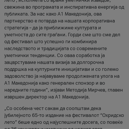
лето’, исполнета со врвни уметнички изведби,
свежина во програмата и инспиративна енергија од
публиката. За нас како A1 Македонија, ова
партнерство е потврда на нашата корпоративна
стратегија – да ја приближиме културата и
уметноста до сите граѓани. Горди сме што сме дел
од фестивал што успешно ги комбинира
наследството и традицијата со современите
уметнички тенденции. Со оваа соработка ја
зацврстуваме нашата визија за долгорочна
поддршка на културните иницијативи и со големо
задоволство ја најавуваме продолжената улога на
A1 Македонија како генерален спонзор и во
наредните години“, изјави Методија Мирчев, главен
извршен директор на A1 Македонија.
„Со особена чест сакам да соопштам дека
јубилејното 65-то издание на фестивалот “Охридско
лето” беше едно од најуспешните досега, со повеќе