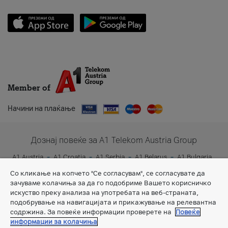
Member of
Начини на плаќање
Дознај повеќе за A1 Telekom Austria Group
A1 Austria
A1 Croatia
A1 Serbia
A1 Belarus
A1 Bulgaria
A1 Slovenia
A1 Digital
Со кликање на копчето "Се согласувам", се согласувате да
зачуваме колачиња за да го подобриме Вашето корисничко
искуство преку анализа на употребата на веб-страната,
подобрување на навигацијата и прикажување на релевантна
содржина. За повеќе информации проверете на
Повеќе
информации за колачиња