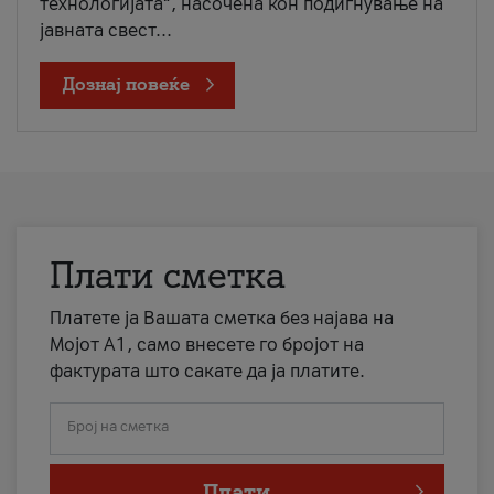
технологијата“, насочена кон подигнување на
јавната свест...
Дознај повеќе
Плати сметка
Платете ја Вашата сметка без најава на
Мојот А1, само внесете го бројот на
фактурата што сакате да ја платите.
Број на сметка
Плати