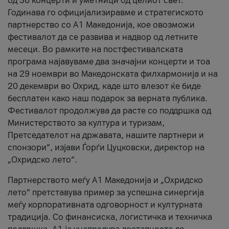
од 36 концерти и уметници од целиот свет.
Годинава го официјализиравме и стратегиското
партнерство со А1 Македонија, кое овозможи
фестивалот да се развива и надвор од летните
месеци. Во рамките на постфестивалската
програма најавуваме два значајни концерти и тоа
на 29 ноември во Македонската филхармонија и на
20 декември во Охрид, каде што влезот ќе биде
бесплатен како наш подарок за верната публика.
Фестивалот продолжува да расте со поддршка од
Министерството за култура и туризам,
Претседателот на државата, нашите партнери и
спонзори“, изјави Ѓорѓи Цуцковски, директор на
„Охридско лето“.
Партнерството меѓу A1 Македонија и „Охридско
лето“ претставува пример за успешна синергија
меѓу корпоративната одговорност и културната
традиција. Со финансиска, логистичка и техничка