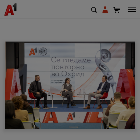
МК
EN
SQ
Приватни
Деловни
Поддршка
Надополни кредит
Плати сметка