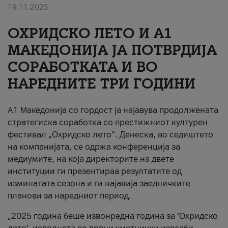
19.11.2025
За нас
ОХРИДСКО ЛЕТО И A1
#ПодобарОнлајн
МАКЕДОНИЈА ЈА ПОТВРДИЈА
СОРАБОТКАТА И ВО
НАРЕДНИТЕ ТРИ ГОДИНИ
A1 Македонија со гордост ја најавува продолжената
стратегиска соработка со престижниот културен
фестивал „Охридско лето“. Денеска, во седиштето
на компанијата, се одржа конференција за
медиумите, на која директорите на двете
институции ги презентираа резултатите од
изминатата сезона и ги најавија заедничките
планови за наредниот период.
„2025 година беше извонредна година за ‘Охридско