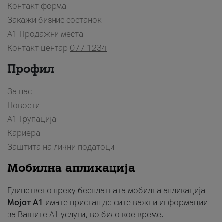
Контакт форма
Закажи бизнис состанок
A1 Продажни места
Контакт центар
077 1234
Профил
За нас
Новости
А1 Групација
Кариера
Заштита на лични податоци
Мобилна апликација
Единствено преку бесплатната мобилна апликација
Мојот A1
имате пристап до сите важни информации
за Вашите A1 услуги, во било кое време.