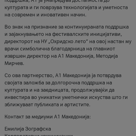
поддршка, A1 ја унапредува достапноста до
културата и ги поврзува технологијата и уметноста
на современ и иновативен начин.
Во знак на признание за континуираната поддршка
и зајакнувањето на фестивалските иницијативи,
директорот на НУ „Охридско лето“ на овој настан му
врачи симболична благодарница на главниот
извршен директор на A1 Македонија, Методија
Мирчев.
Со ова партнерство, A1 Македонија ја потврдува
својата заложба за долгорочна поддршка на
културата и на заедницата, продолжувајќи да
инвестира во уникатни уметнички искуства што ги
зближуваат публиката и артистите.
Контакт за медиуми А1 Македонија:
Емилија Зографска