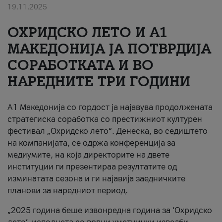
19.11.2025
За нас
ОХРИДСКО ЛЕТО И A1
#ПодобарОнлајн
МАКЕДОНИЈА ЈА ПОТВРДИЈА
СОРАБОТКАТА И ВО
НАРЕДНИТЕ ТРИ ГОДИНИ
A1 Македонија со гордост ја најавува продолжената
стратегиска соработка со престижниот културен
фестивал „Охридско лето“. Денеска, во седиштето
на компанијата, се одржа конференција за
медиумите, на која директорите на двете
институции ги презентираа резултатите од
изминатата сезона и ги најавија заедничките
планови за наредниот период.
„2025 година беше извонредна година за ‘Охридско