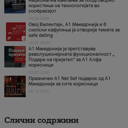
национална кампања за поодговорно
користење на технологијата во
сообраќајот
18.05.2026
Овој Валентајн, A1 Македонија и 6
скопски кафулиња ја отворија темата за
safe dating
16.02.2026
А1 Македонија ја претставува
револуционерната функционалност „
Подари на пријател“ за А1 Алфа
корисници
02.02.2026
Празничен A1 Net Sеf подарок од А1
Македонија за сите корисници
04.12.2025
Слични содржини