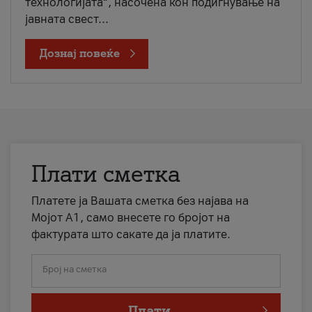
технологијата“, насочена кон подигнување на
јавната свест...
Дознај повеќе
Плати сметка
Платете ја Вашата сметка без најава на
Мојот А1, само внесете го бројот на
фактурата што сакате да ја платите.
Број на сметка
Плати