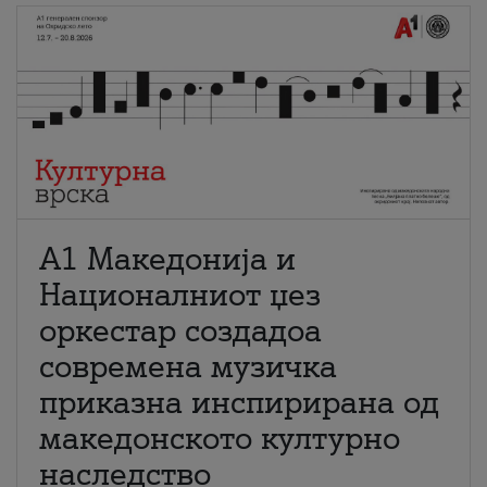
А1 Македонија и
Националниот џез
оркестар создадоа
современа музичка
приказна инспирирана од
македонското културно
наследство