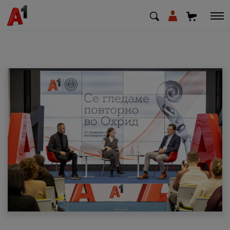
МК
EN
SQ
Приватни
Деловни
Поддршка
Надополни кредит
Плати сметка