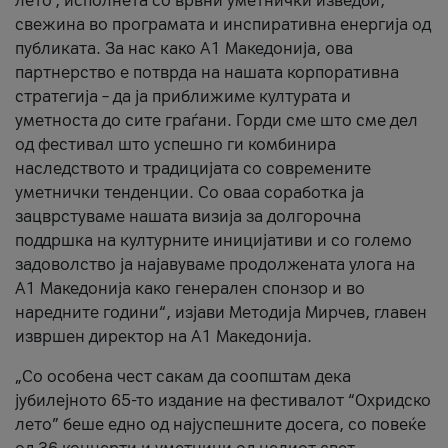
лето’, исполнета со врвни уметнички изведби,
свежина во програмата и инспиративна енергија од
публиката. За нас како A1 Македонија, ова
партнерство е потврда на нашата корпоративна
стратегија – да ја приближиме културата и
уметноста до сите граѓани. Горди сме што сме дел
од фестивал што успешно ги комбинира
наследството и традицијата со современите
уметнички тенденции. Со оваа соработка ја
зацврстуваме нашата визија за долгорочна
поддршка на културните иницијативи и со големо
задоволство ја најавуваме продолжената улога на
A1 Македонија како генерален спонзор и во
наредните години“, изјави Методија Мирчев, главен
извршен директор на A1 Македонија.
„Со особена чест сакам да соопштам дека
јубилејното 65-то издание на фестивалот “Охридско
лето” беше едно од најуспешните досега, со повеќе