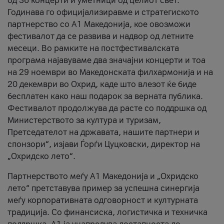
од 36 концерти и уметници од целиот свет.
Годинава го официјализиравме и стратегиското
партнерство со А1 Македонија, кое овозможи
фестивалот да се развива и надвор од летните
месеци. Во рамките на постфестивалската
програма најавуваме два значајни концерти и тоа
на 29 ноември во Македонската филхармонија и на
20 декември во Охрид, каде што влезот ќе биде
бесплатен како наш подарок за верната публика.
Фестивалот продолжува да расте со поддршка од
Министерството за култура и туризам,
Претседателот на државата, нашите партнери и
спонзори“, изјави Ѓорѓи Цуцковски, директор на
„Охридско лето“.
Партнерството меѓу A1 Македонија и „Охридско
лето“ претставува пример за успешна синергија
меѓу корпоративната одговорност и културната
традиција. Со финансиска, логистичка и техничка