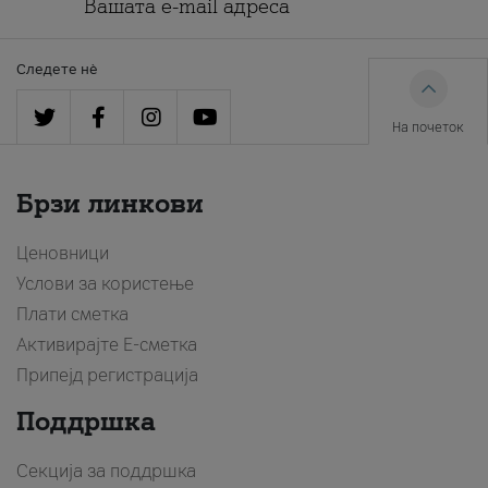
Следете нè
На почеток
Брзи линкови
Ценовници
Услови за користење
Плати сметка
Активирајте Е-сметка
Припејд регистрација
Поддршка
Секција за поддршка