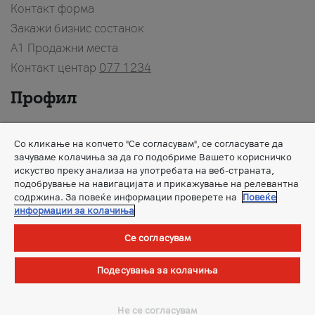
Контакт форма
Закажи бизнис состанок
A1 Продажни места
Контакт центар
077 1234
Профил
За нас
Со кликање на копчето "Се согласувам", се согласувате да
Новости
зачуваме колачиња за да го подобриме Вашето корисничко
А1 Групација
искуство преку анализа на употребата на веб-страната,
подобрување на навигацијата и прикажување на релевантна
Кариера
содржина. За повеќе информации проверете на
Повеќе
Заштита на лични податоци
информации за колачиња
Мобилна апликација
Се согласувам
Единствено преку бесплатната мобилна апликација
Подесувања за колачиња
Мојот A1
имате пристап до сите важни информации
за Вашите A1 услуги, во било кое време.
Не се согласувам