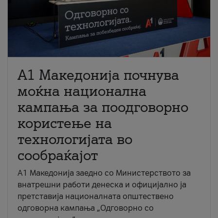
A1 Македонија почнува
моќна национална
кампања за поодговорно
користење на
технологијата во
сообраќајот
A1 Македонија заедно со Министерството за
внатрешни работи денеска и официјално ја
претставија националната општествено
одговорна кампања „Одговорно со