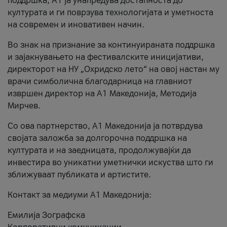
поддршка, A1 ја унапредува достапноста до
културата и ги поврзува технологијата и уметноста
на современ и иновативен начин.
Во знак на признание за континуираната поддршка
и зајакнувањето на фестивалските иницијативи,
директорот на НУ „Охридско лето“ на овој настан му
врачи симболична благодарница на главниот
извршен директор на A1 Македонија, Методија
Мирчев.
Со ова партнерство, A1 Македонија ја потврдува
својата заложба за долгорочна поддршка на
културата и на заедницата, продолжувајќи да
инвестира во уникатни уметнички искуства што ги
зближуваат публиката и артистите.
Контакт за медиуми А1 Македонија:
Емилија Зографска