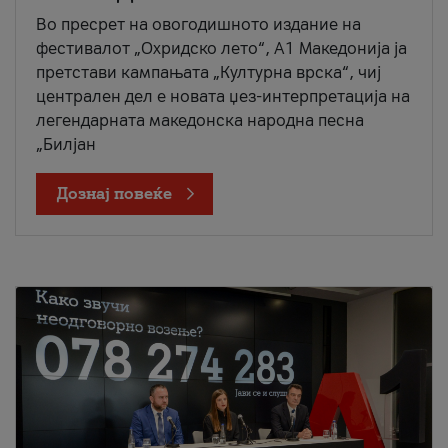
Во пресрет на овогодишното издание на
фестивалот „Охридско лето“, А1 Македонија ја
претстави кампањата „Културна врска“, чиј
централен дел е новата џез-интерпретација на
легендарната македонска народна песна
„Билјан
Дознај повеќе