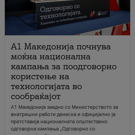
A1 Македонија почнува
моќна национална
кампања за поодговорно
користење на
технологијата во
сообраќајот
A1 Македонија заедно со Министерството за
внатрешни работи денеска и официјално ја
претставија националната општествено
одговорна кампања „Одговорно со