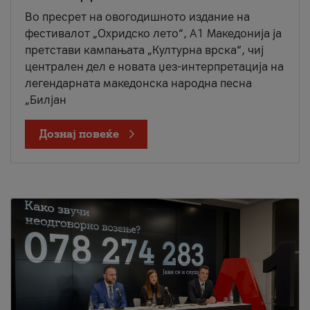
Во пресрет на овогодишното издание на
фестивалот „Охридско лето“, А1 Македонија ја
претстави кампањата „Културна врска“, чиј
централен дел е новата џез-интерпретација на
легендарната македонска народна песна
„Билјан
Дознај повеќе