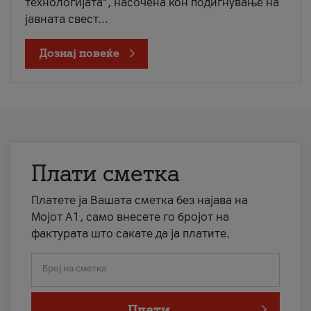
технологијата“, насочена кон подигнување на
јавната свест...
Дознај повеќе
Плати сметка
Платете ја Вашата сметка без најава на
Мојот А1, само внесете го бројот на
фактурата што сакате да ја платите.
Број на сметка
Плати