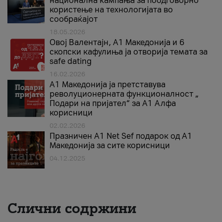
национална кампања за поодговорно
користење на технологијата во
сообраќајот
18.05.2026
Овој Валентајн, A1 Македонија и 6
скопски кафулиња ја отворија темата за
safe dating
16.02.2026
А1 Македонија ја претставува
револуционерната функционалност „
Подари на пријател“ за А1 Алфа
корисници
02.02.2026
Празничен A1 Net Sеf подарок од А1
Македонија за сите корисници
04.12.2025
Слични содржини