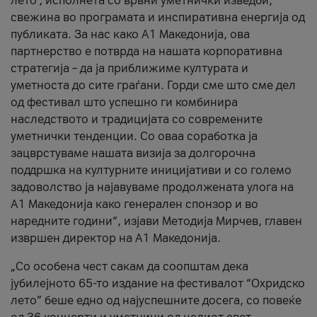
лето’, исполнета со врвни уметнички изведби,
свежина во програмата и инспиративна енергија од
публиката. За нас како A1 Македонија, ова
партнерство е потврда на нашата корпоративна
стратегија – да ја приближиме културата и
уметноста до сите граѓани. Горди сме што сме дел
од фестивал што успешно ги комбинира
наследството и традицијата со современите
уметнички тенденции. Со оваа соработка ја
зацврстуваме нашата визија за долгорочна
поддршка на културните иницијативи и со големо
задоволство ја најавуваме продолжената улога на
A1 Македонија како генерален спонзор и во
наредните години“, изјави Методија Мирчев, главен
извршен директор на A1 Македонија.
„Со особена чест сакам да соопштам дека
јубилејното 65-то издание на фестивалот “Охридско
лето” беше едно од најуспешните досега, со повеќе