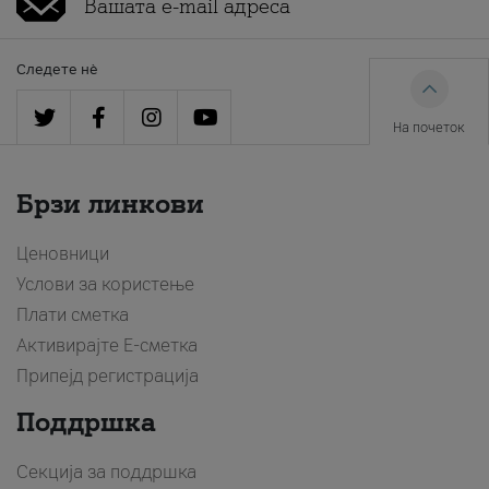
Следете нè
На почеток
Брзи линкови
Ценовници
Услови за користење
Плати сметка
Активирајте Е-сметка
Припејд регистрација
Поддршка
Секција за поддршка