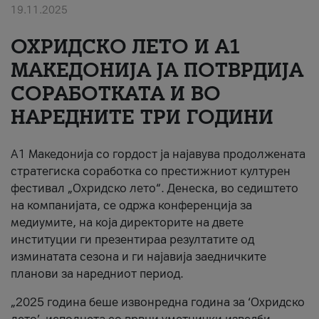
19.11.2025
За нас
ОХРИДСКО ЛЕТО И A1
#ПодобарОнлајн
МАКЕДОНИЈА ЈА ПОТВРДИЈА
СОРАБОТКАТА И ВО
НАРЕДНИТЕ ТРИ ГОДИНИ
A1 Македонија со гордост ја најавува продолжената
стратегиска соработка со престижниот културен
фестивал „Охридско лето“. Денеска, во седиштето
на компанијата, се одржа конференција за
медиумите, на која директорите на двете
институции ги презентираа резултатите од
изминатата сезона и ги најавија заедничките
планови за наредниот период.
„2025 година беше извонредна година за ‘Охридско