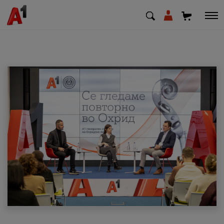
МК
EN
SQ
Приватни
Деловни
Поддршка
Надополни кредит
Плати сметка