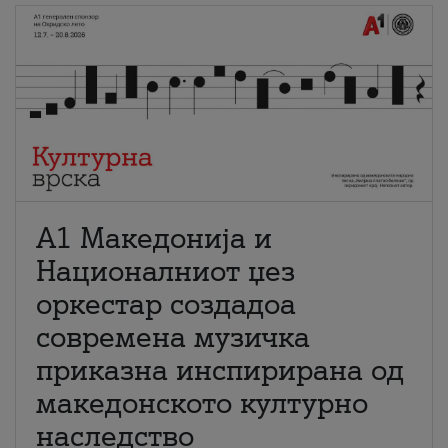
А1 Македонија и
Националниот џез
оркестар создадоа
современа музичка
приказна инспирирана од
македонското културно
наследство