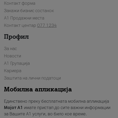
Контакт форма
Закажи бизнис состанок
A1 Продажни места
Контакт центар
077 1234
Профил
За нас
Новости
А1 Групација
Кариера
Заштита на лични податоци
Мобилна апликација
Единствено преку бесплатната мобилна апликација
Мојот A1
имате пристап до сите важни информации
за Вашите A1 услуги, во било кое време.