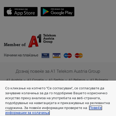
Member of
Начини на плаќање
Дознај повеќе за A1 Telekom Austria Group
A1 Austria
A1 Croatia
A1 Serbia
A1 Belarus
A1 Bulgaria
A1 Slovenia
A1 Digital
Со кликање на копчето "Се согласувам", се согласувате да
зачуваме колачиња за да го подобриме Вашето корисничко
искуство преку анализа на употребата на веб-страната,
подобрување на навигацијата и прикажување на релевантна
содржина. За повеќе информации проверете на
Повеќе
информации за колачиња