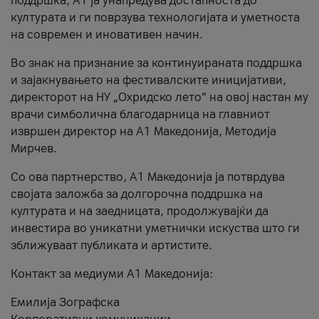
поддршка, A1 ја унапредува достапноста до
културата и ги поврзува технологијата и уметноста
на современ и иновативен начин.
Во знак на признание за континуираната поддршка
и зајакнувањето на фестивалските иницијативи,
директорот на НУ „Охридско лето“ на овој настан му
врачи симболична благодарница на главниот
извршен директор на A1 Македонија, Методија
Мирчев.
Со ова партнерство, A1 Македонија ја потврдува
својата заложба за долгорочна поддршка на
културата и на заедницата, продолжувајќи да
инвестира во уникатни уметнички искуства што ги
зближуваат публиката и артистите.
Контакт за медиуми А1 Македонија:
Емилија Зографска