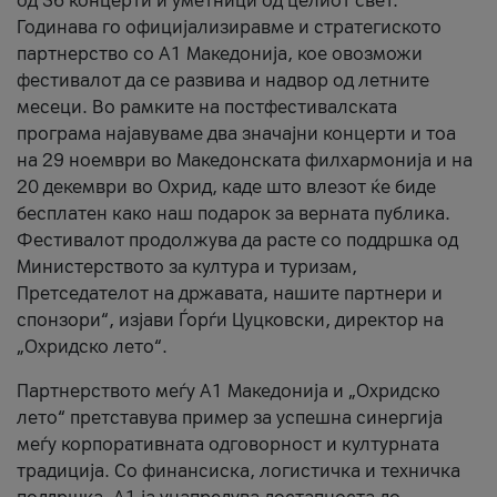
од 36 концерти и уметници од целиот свет.
Годинава го официјализиравме и стратегиското
партнерство со А1 Македонија, кое овозможи
фестивалот да се развива и надвор од летните
месеци. Во рамките на постфестивалската
програма најавуваме два значајни концерти и тоа
на 29 ноември во Македонската филхармонија и на
20 декември во Охрид, каде што влезот ќе биде
бесплатен како наш подарок за верната публика.
Фестивалот продолжува да расте со поддршка од
Министерството за култура и туризам,
Претседателот на државата, нашите партнери и
спонзори“, изјави Ѓорѓи Цуцковски, директор на
„Охридско лето“.
Партнерството меѓу A1 Македонија и „Охридско
лето“ претставува пример за успешна синергија
меѓу корпоративната одговорност и културната
традиција. Со финансиска, логистичка и техничка