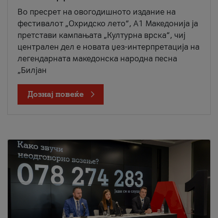
Во пресрет на овогодишното издание на
фестивалот „Охридско лето“, А1 Македонија ја
претстави кампањата „Културна врска“, чиј
централен дел е новата џез-интерпретација на
легендарната македонска народна песна
„Билјан
Дознај повеќе