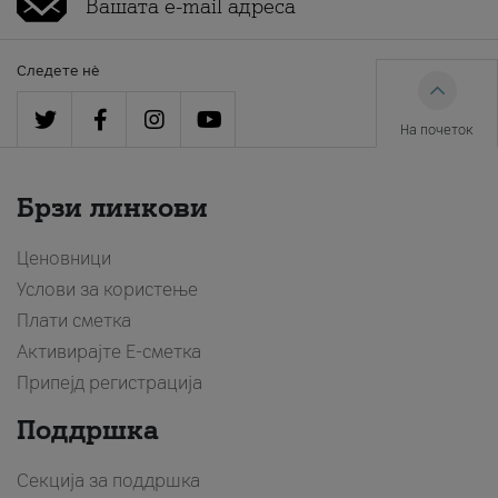
Следете нè
На почеток
Брзи линкови
Ценовници
Услови за користење
Плати сметка
Активирајте Е-сметка
Припејд регистрација
Поддршка
Секција за поддршка