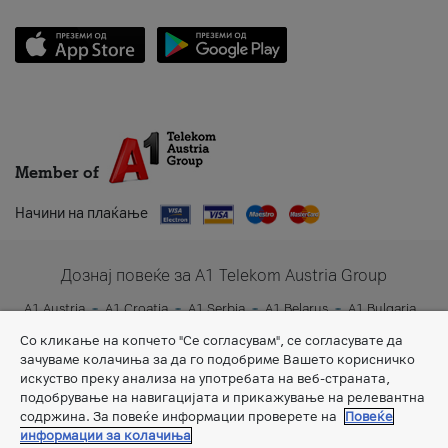
Member of
Начини на плаќање
Дознај повеќе за A1 Telekom Austria Group
A1 Austria
A1 Croatia
A1 Serbia
A1 Belarus
A1 Bulgaria
A1 Slovenia
A1 Digital
Со кликање на копчето "Се согласувам", се согласувате да
зачуваме колачиња за да го подобриме Вашето корисничко
искуство преку анализа на употребата на веб-страната,
подобрување на навигацијата и прикажување на релевантна
содржина. За повеќе информации проверете на
Повеќе
информации за колачиња