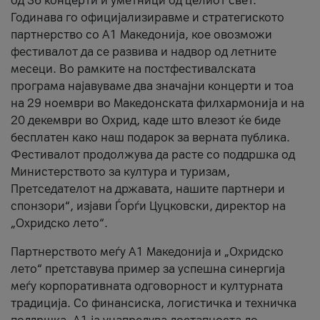
од 36 концерти и уметници од целиот свет.
Годинава го официјализиравме и стратегиското
партнерство со А1 Македонија, кое овозможи
фестивалот да се развива и надвор од летните
месеци. Во рамките на постфестивалската
програма најавуваме два значајни концерти и тоа
на 29 ноември во Македонската филхармонија и на
20 декември во Охрид, каде што влезот ќе биде
бесплатен како наш подарок за верната публика.
Фестивалот продолжува да расте со поддршка од
Министерството за култура и туризам,
Претседателот на државата, нашите партнери и
спонзори“, изјави Ѓорѓи Цуцковски, директор на
„Охридско лето“.
Партнерството меѓу A1 Македонија и „Охридско
лето“ претставува пример за успешна синергија
меѓу корпоративната одговорност и културната
традиција. Со финансиска, логистичка и техничка