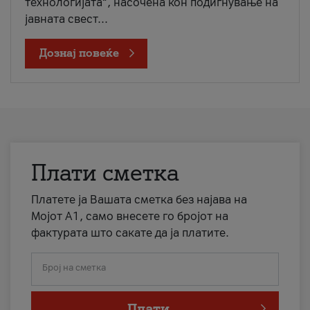
технологијата“, насочена кон подигнување на
јавната свест...
Дознај повеќе
Плати сметка
Платете ја Вашата сметка без најава на
Мојот А1, само внесете го бројот на
фактурата што сакате да ја платите.
Број на сметка
Плати