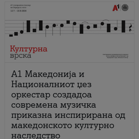
А1 Македонија и
Националниот џез
оркестар создадоа
современа музичка
приказна инспирирана од
македонското културно
наследство