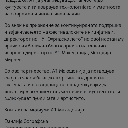
поддршка, A1 ја унапредува достапноста до
културата и ги поврзува технологијата и уметноста
на современ и иновативен начин.
Во знак на признание за континуираната поддршка
и зајакнувањето на фестивалските иницијативи,
директорот на НУ „Охридско лето“ на овој настан му
врачи симболична благодарница на главниот
извршен директор на A1 Македонија, Методија
Мирчев.
Со ова партнерство, A1 Македонија ја потврдува
својата заложба за долгорочна поддршка на
културата и на заедницата, продолжувајќи да
инвестира во уникатни уметнички искуства што ги
зближуваат публиката и артистите.
Контакт за медиуми А1 Македонија:
Емилија Зографска