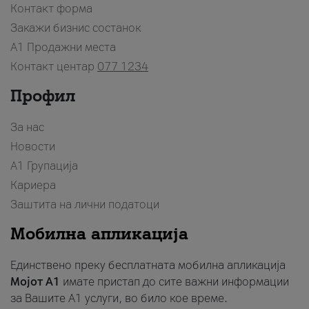
Контакт форма
Закажи бизнис состанок
A1 Продажни места
Контакт центар
077 1234
Профил
За нас
Новости
А1 Групација
Кариера
Заштита на лични податоци
Мобилна апликација
Единствено преку бесплатната мобилна апликација
Мојот A1
имате пристап до сите важни информации
за Вашите A1 услуги, во било кое време.