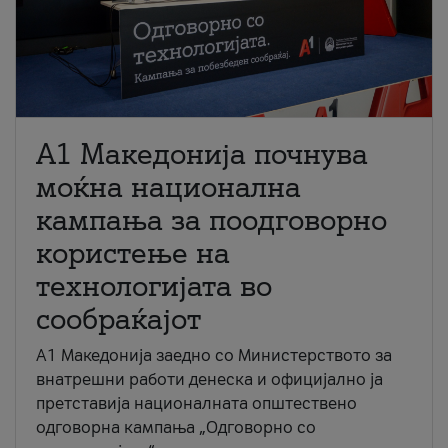
A1 Македонија почнува
моќна национална
кампања за поодговорно
користење на
технологијата во
сообраќајот
A1 Македонија заедно со Министерството за
внатрешни работи денеска и официјално ја
претставија националната општествено
одговорна кампања „Одговорно со