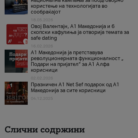
национална кампања за поодговорно
користење на технологијата во
сообраќајот
18.05.2026
Овој Валентајн, A1 Македонија и 6
скопски кафулиња ја отворија темата за
safe dating
16.02.2026
А1 Македонија ја претставува
револуционерната функционалност „
Подари на пријател“ за А1 Алфа
корисници
02.02.2026
Празничен A1 Net Sеf подарок од А1
Македонија за сите корисници
04.12.2025
Слични содржини