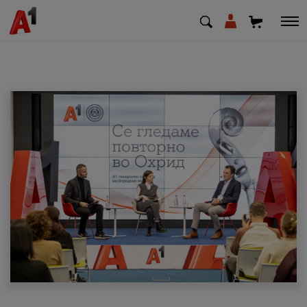
МК
EN
SQ
Приватни
Деловни
Поддршка
Надополни кредит
Плати сметка