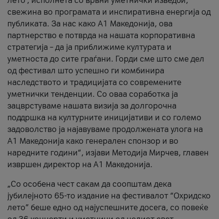
лето’, исполнета со врвни уметнички изведби,
свежина во програмата и инспиративна енергија од
публиката. За нас како A1 Македонија, ова
партнерство е потврда на нашата корпоративна
стратегија – да ја приближиме културата и
уметноста до сите граѓани. Горди сме што сме дел
од фестивал што успешно ги комбинира
наследството и традицијата со современите
уметнички тенденции. Со оваа соработка ја
зацврстуваме нашата визија за долгорочна
поддршка на културните иницијативи и со големо
задоволство ја најавуваме продолжената улога на
A1 Македонија како генерален спонзор и во
наредните години“, изјави Методија Мирчев, главен
извршен директор на A1 Македонија.
„Со особена чест сакам да соопштам дека
јубилејното 65-то издание на фестивалот “Охридско
лето” беше едно од најуспешните досега, со повеќе