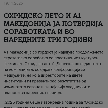
19.11.2025
За нас
ОХРИДСКО ЛЕТО И A1
#ПодобарОнлајн
МАКЕДОНИЈА ЈА ПОТВРДИЈА
СОРАБОТКАТА И ВО
НАРЕДНИТЕ ТРИ ГОДИНИ
A1 Македонија со гордост ја најавува продолжената
стратегиска соработка со престижниот културен
фестивал „Охридско лето“. Денеска, во седиштето
на компанијата, се одржа конференција за
медиумите, на која директорите на двете
институции ги презентираа резултатите од
изминатата сезона и ги најавија заедничките
планови за наредниот период.
„2025 година беше извонредна година за ‘Охридско