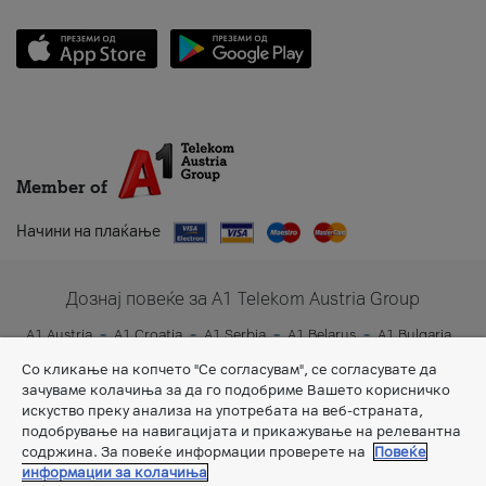
Member of
Начини на плаќање
Дознај повеќе за A1 Telekom Austria Group
A1 Austria
A1 Croatia
A1 Serbia
A1 Belarus
A1 Bulgaria
A1 Slovenia
A1 Digital
Со кликање на копчето "Се согласувам", се согласувате да
зачуваме колачиња за да го подобриме Вашето корисничко
искуство преку анализа на употребата на веб-страната,
подобрување на навигацијата и прикажување на релевантна
содржина. За повеќе информации проверете на
Повеќе
информации за колачиња