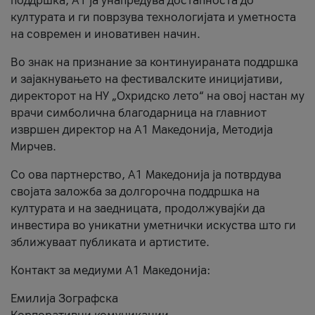
поддршка, A1 ја унапредува достапноста до
културата и ги поврзува технологијата и уметноста
на современ и иновативен начин.
Во знак на признание за континуираната поддршка
и зајакнувањето на фестивалските иницијативи,
директорот на НУ „Охридско лето“ на овој настан му
врачи симболична благодарница на главниот
извршен директор на A1 Македонија, Методија
Мирчев.
Со ова партнерство, A1 Македонија ја потврдува
својата заложба за долгорочна поддршка на
културата и на заедницата, продолжувајќи да
инвестира во уникатни уметнички искуства што ги
зближуваат публиката и артистите.
Контакт за медиуми А1 Македонија:
Емилија Зографска