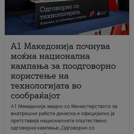
A1 Македонија почнува
моќна национална
кампања за поодговорно
користење на
технологијата во
сообраќајот
A1 Македонија заедно со Министерството за
внатрешни работи денеска и официјално ја
претставија националната општествено
одговорна кампања „Одговорно со