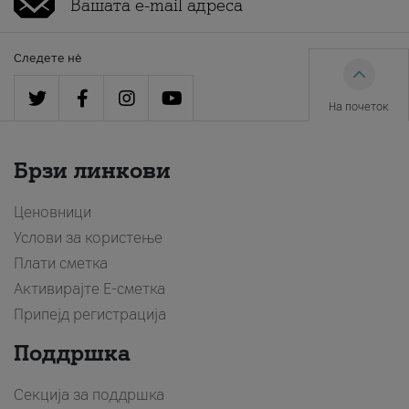
Следете нè
На почеток
Брзи линкови
Ценовници
Услови за користење
Плати сметка
Активирајте Е-сметка
Припејд регистрација
Поддршка
Секција за поддршка