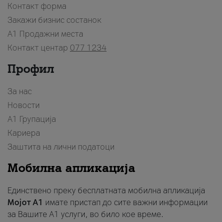
Контакт форма
Закажи бизнис состанок
A1 Продажни места
Контакт центар
077 1234
Профил
За нас
Новости
А1 Групација
Кариера
Заштита на лични податоци
Мобилна апликација
Единствено преку бесплатната мобилна апликација
Мојот A1
имате пристап до сите важни информации
за Вашите A1 услуги, во било кое време.