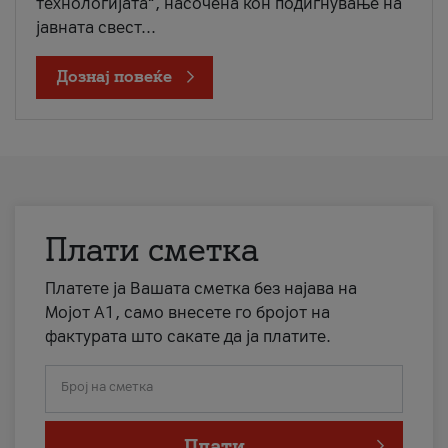
технологијата“, насочена кон подигнување на
јавната свест...
Дознај повеќе
Плати сметка
Платете ја Вашата сметка без најава на
Мојот А1, само внесете го бројот на
фактурата што сакате да ја платите.
Број на сметка
Плати