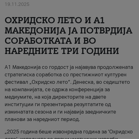
19.11.2025
За нас
ОХРИДСКО ЛЕТО И A1
#ПодобарОнлајн
МАКЕДОНИЈА ЈА ПОТВРДИЈА
СОРАБОТКАТА И ВО
НАРЕДНИТЕ ТРИ ГОДИНИ
A1 Македонија со гордост ја најавува продолжената
стратегиска соработка со престижниот културен
фестивал „Охридско лето“. Денеска, во седиштето
на компанијата, се одржа конференција за
медиумите, на која директорите на двете
институции ги презентираа резултатите од
изминатата сезона и ги најавија заедничките
планови за наредниот период.
„2025 година беше извонредна година за ‘Охридско