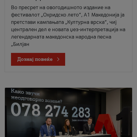
Во пресрет на овогодишното издание на
фестивалот „Охридско лето“, А1 Македонија ја
претстави кампањата „Културна врска“, чиј
централен дел е новата џез-интерпретација на
легендарната македонска народна песна
„Билјан
Дознај повеќе