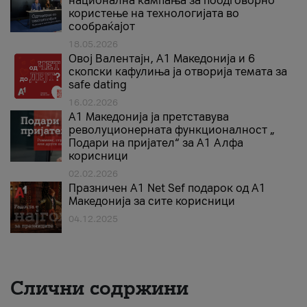
национална кампања за поодговорно
користење на технологијата во
сообраќајот
18.05.2026
Овој Валентајн, A1 Македонија и 6
скопски кафулиња ја отворија темата за
safe dating
16.02.2026
А1 Македонија ја претставува
револуционерната функционалност „
Подари на пријател“ за А1 Алфа
корисници
02.02.2026
Празничен A1 Net Sеf подарок од А1
Македонија за сите корисници
04.12.2025
Слични содржини