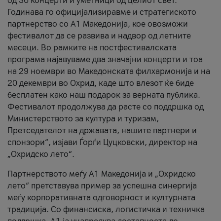
од 36 концерти и уметници од целиот свет.
Годинава го официјализиравме и стратегиското
партнерство со А1 Македонија, кое овозможи
фестивалот да се развива и надвор од летните
месеци. Во рамките на постфестивалската
програма најавуваме два значајни концерти и тоа
на 29 ноември во Македонската филхармонија и на
20 декември во Охрид, каде што влезот ќе биде
бесплатен како наш подарок за верната публика.
Фестивалот продолжува да расте со поддршка од
Министерството за култура и туризам,
Претседателот на државата, нашите партнери и
спонзори“, изјави Ѓорѓи Цуцковски, директор на
„Охридско лето“.
Партнерството меѓу A1 Македонија и „Охридско
лето“ претставува пример за успешна синергија
меѓу корпоративната одговорност и културната
традиција. Со финансиска, логистичка и техничка