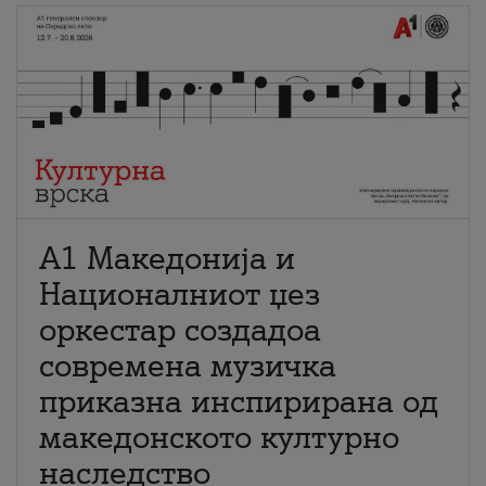
А1 Македонија и
Националниот џез
оркестар создадоа
современа музичка
приказна инспирирана од
македонското културно
наследство