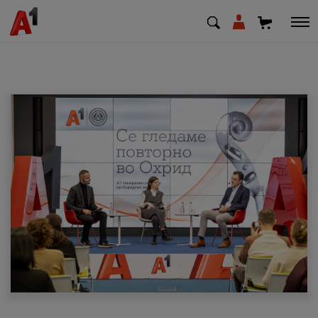
МК
EN
SQ
Приватни
Деловни
Поддршка
Надополни кредит
Плати сметка