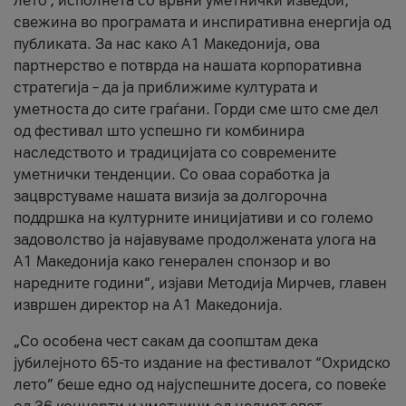
лето’, исполнета со врвни уметнички изведби,
свежина во програмата и инспиративна енергија од
публиката. За нас како A1 Македонија, ова
партнерство е потврда на нашата корпоративна
стратегија – да ја приближиме културата и
уметноста до сите граѓани. Горди сме што сме дел
од фестивал што успешно ги комбинира
наследството и традицијата со современите
уметнички тенденции. Со оваа соработка ја
зацврстуваме нашата визија за долгорочна
поддршка на културните иницијативи и со големо
задоволство ја најавуваме продолжената улога на
A1 Македонија како генерален спонзор и во
наредните години“, изјави Методија Мирчев, главен
извршен директор на A1 Македонија.
„Со особена чест сакам да соопштам дека
јубилејното 65-то издание на фестивалот “Охридско
лето” беше едно од најуспешните досега, со повеќе