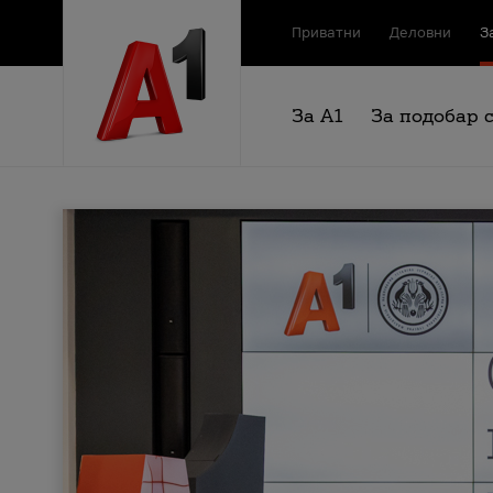
Приватни
Деловни
З
За А1
За подобар 