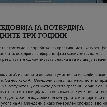
ЕДОНИЈА ЈА ПОТВРДИЈА
ДНИТЕ ТРИ ГОДИНИ
ната стратегиска соработка со престижниот културен ф
анијата, се одржа конференција за медиумите, на која
 резултатите од изминатата сезона и ги најавија заедн
ко лето’, исполнета со врвни уметнички изведби, свеж
а. За нас како A1 Македонија, ова партнерство е потврд
име културата и уметноста до сите граѓани. Горди сме 
ледството и традицијата со современите уметнички тен
а за долгорочна поддршка на културните иницијативи и 
 улога на A1 Македонија како генерален спонзор и во н