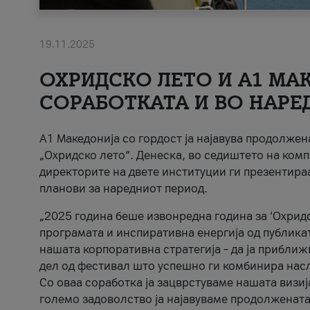
19.11.2025
ОХРИДСКО ЛЕТО И A1 МАК
СОРАБОТКАТА И ВО НАРЕ
A1 Македонија со гордост ја најавува продолже
„Охридско лето“. Денеска, во седиштето на комп
директорите на двете институции ги презентираа
планови за наредниот период.
„2025 година беше извонредна година за ‘Охридс
програмата и инспиративна енергија од публикат
нашата корпоративна стратегија – да ја приближ
дел од фестивал што успешно ги комбинира нас
Со оваа соработка ја зацврстуваме нашата визиј
големо задоволство ја најавуваме продолжената