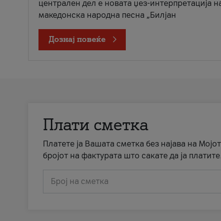
централен дел е новата џез-интерпретација н
македонска народна песна „Билјан
Дознај повеќе
Плати сметка
Платете ја Вашата сметка без најава на Мојот
бројот на фактурата што сакате да ја платите
Број на сметка