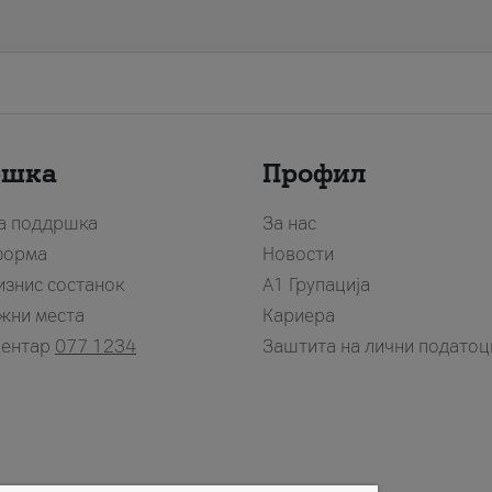
ршка
Профил
за поддршка
За нас
форма
Новости
изнис состанок
А1 Групација
жни места
Кариера
центар
077 1234
Заштита на лични податоц