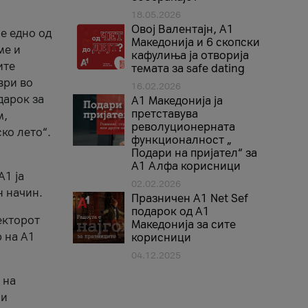
18.05.2026
Овој Валентајн, A1
е едно од
Македонија и 6 скопски
ме и
кафулиња ја отворија
ите
темата за safe dating
ври во
16.02.2026
дарок за
А1 Македонија ја
претставува
м,
револуционерната
ко лето“.
функционалност „
Подари на пријател“ за
А1 Алфа корисници
A1 ја
02.02.2026
н начин.
Празничен A1 Net Sеf
подарок од А1
екторот
Македонија за сите
 на A1
корисници
04.12.2025
 на
 и