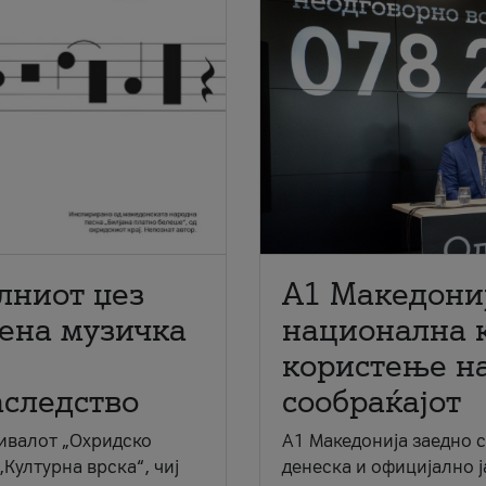
лниот џез
A1 Македони
мена музичка
национална 
користење на
аследство
сообраќајот
ивалот „Охридско
A1 Македонија заедно 
„Културна врска“, чиј
денеска и официјално 