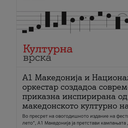
А1 Македонија и Национа
оркестар создадоа совре
приказна инспирирана од
македонското културно н
Во пресрет на овогодишното издание на фест
лето“, А1 Македонија ја претстави кампањата 