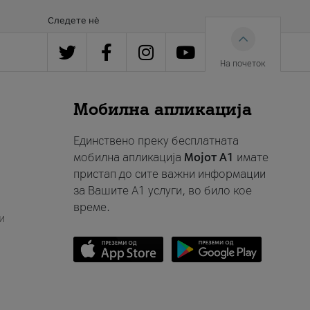
Следете нè
На почеток
Мобилна апликација
Единствено преку бесплатната
мобилна апликација
Мојот A1
имате
пристап до сите важни информации
за Вашите A1 услуги, во било кое
време.
и