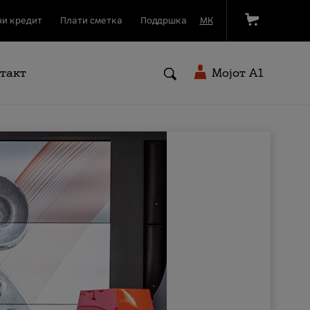
и кредит
Плати сметка
Поддршка
МК
такт
Мојот A1