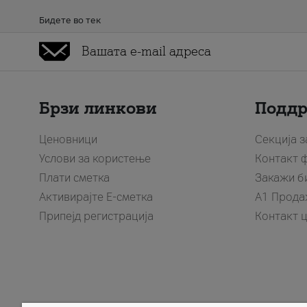
Бидете во тек
Брзи линкови
Подд
Ценовници
Секција 
Услови за користење
Контакт 
Плати сметка
Закажи б
Активирајте Е-сметка
A1 Прода
Припејд регистрација
Контакт 