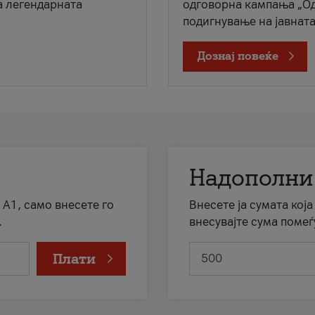
а легендарната
одговорна кампања „Од
подигнување на јавната 
Дознај повеќе
Надополни
 А1, само внесете го
Внесете ја сумата кој
.
внесувајте сума помеѓ
Плати