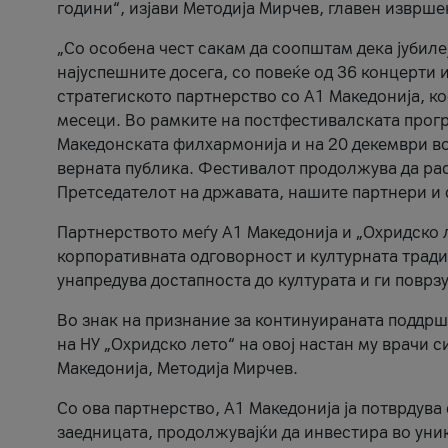
години“, изјави Методија Мирчев, главен изврше
„Со особена чест сакам да соопштам дека јубиле
најуспешните досега, со повеќе од 36 концерти 
стратегиското партнерство со А1 Македонија, к
месеци. Во рамките на постфестивалската прогр
Македонската филхармонија и на 20 декември во
верната публика. Фестивалот продолжува да рас
Претседателот на државата, нашите партнери и с
Партнерството меѓу A1 Македонија и „Охридско 
корпоративната одговорност и културната традиц
унапредува достапноста до културата и ги поврз
Во знак на признание за континуираната поддрш
на НУ „Охридско лето“ на овој настан му врачи
Македонија, Методија Мирчев.
Со ова партнерство, A1 Македонија ја потврдува
заедницата, продолжувајќи да инвестира во уни