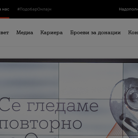
а нас
#ПодобарОнлајн
Надополн
свет
Медиа
Кариера
Броеви за донации
Кон