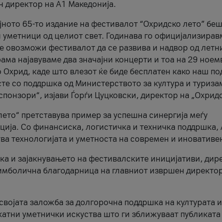
н директор на A1 Македонија.
јното 65-то издание на фестивалот “Охридско лето” беш
и уметници од целиот свет. Годинава го официјализирав
ое овозможи фестивалот да се развива и надвор од летн
ама најавуваме два значајни концерти и тоа на 29 ноем
 Охрид, каде што влезот ќе биде бесплатен како наш по
те со поддршка од Министерството за култура и туриза
понзори“, изјави Ѓорѓи Цуцковски, директор на „Охридс
лето“ претставува пример за успешна синергија меѓу
ија. Со финансиска, логистичка и техничка поддршка, 
ува технологијата и уметноста на современ и иновативе
ка и зајакнувањето на фестивалските иницијативи, дир
 симболична благодарница на главниот извршен директор
 својата заложба за долгорочна поддршка на културата и
катни уметнички искуства што ги зближуваат публиката