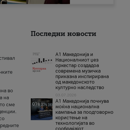
Последни новости
А1 Македонија и
естивал
Националниот џез
оркестар создадоа
современа музичка
ичките
приказна инспирирана
од македонското
културно наследство
ина во
03.07.2026
а на
A1 Македонија почнува
што сме
моќна национална
денции.
кампања за поодговорно
користење на
со
технологијата во
аредните
сообраќајот