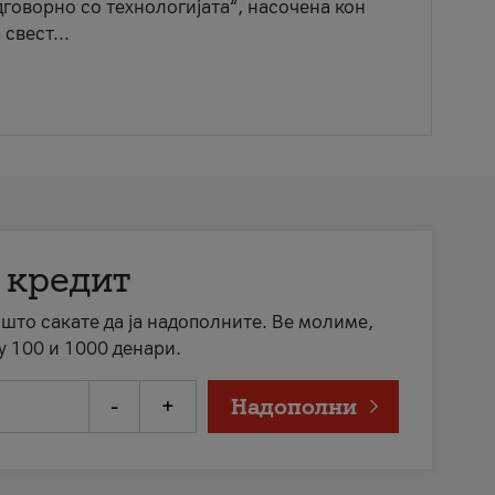
говорно со технологијата“, насочена кон
свест...
 кредит
а што сакате да ја надополните. Ве молиме,
у 100 и 1000 денари.
-
+
Надополни