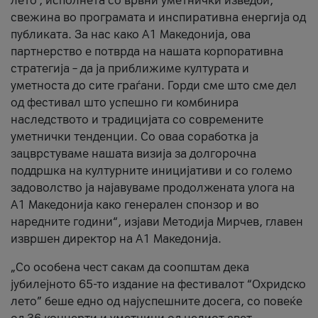
лето’, исполнета со врвни уметнички изведби,
свежина во програмата и инспиративна енергија од
публиката. За нас како A1 Македонија, ова
партнерство е потврда на нашата корпоративна
стратегија – да ја приближиме културата и
уметноста до сите граѓани. Горди сме што сме дел
од фестивал што успешно ги комбинира
наследството и традицијата со современите
уметнички тенденции. Со оваа соработка ја
зацврстуваме нашата визија за долгорочна
поддршка на културните иницијативи и со големо
задоволство ја најавуваме продолжената улога на
A1 Македонија како генерален спонзор и во
наредните години“, изјави Методија Мирчев, главен
извршен директор на A1 Македонија.
„Со особена чест сакам да соопштам дека
јубилејното 65-то издание на фестивалот “Охридско
лето” беше едно од најуспешните досега, со повеќе