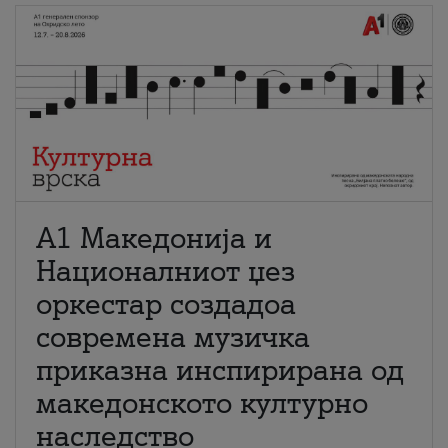
А1 Македонија и
Националниот џез
оркестар создадоа
современа музичка
приказна инспирирана од
македонското културно
наследство