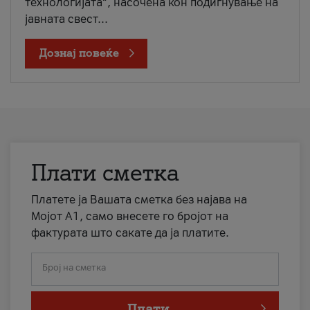
технологијата“, насочена кон подигнување на
јавната свест...
Дознај повеќе
Плати сметка
Платете ја Вашата сметка без најава на
Мојот А1, само внесете го бројот на
фактурата што сакате да ја платите.
Број на сметка
Плати