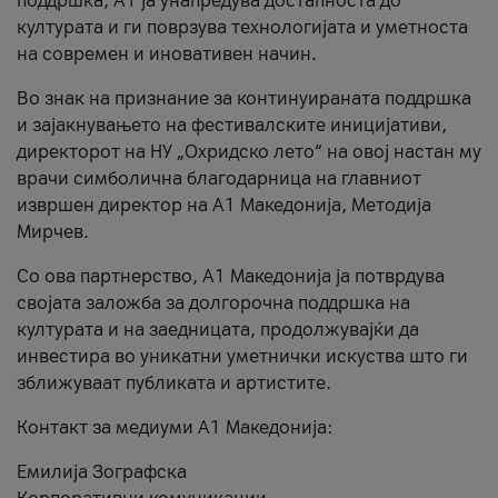
поддршка, A1 ја унапредува достапноста до
културата и ги поврзува технологијата и уметноста
на современ и иновативен начин.
Во знак на признание за континуираната поддршка
и зајакнувањето на фестивалските иницијативи,
директорот на НУ „Охридско лето“ на овој настан му
врачи симболична благодарница на главниот
извршен директор на A1 Македонија, Методија
Мирчев.
Со ова партнерство, A1 Македонија ја потврдува
својата заложба за долгорочна поддршка на
културата и на заедницата, продолжувајќи да
инвестира во уникатни уметнички искуства што ги
зближуваат публиката и артистите.
Контакт за медиуми А1 Македонија:
Емилија Зографска