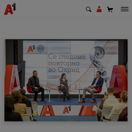
МК
EN
SQ
Приватни
Деловни
Поддршка
Надополни кредит
Плати сметка