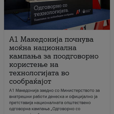
A1 Македонија почнува
моќна национална
кампања за поодговорно
користење на
технологијата во
сообраќајот
A1 Македонија заедно со Министерството за
внатрешни работи денеска и официјално ја
претставија националната општествено
одговорна кампања „Одговорно со