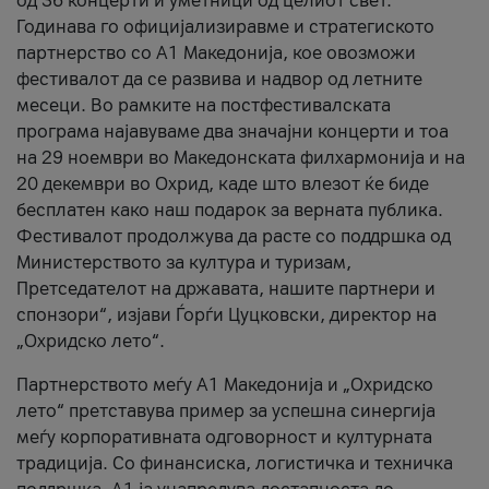
од 36 концерти и уметници од целиот свет.
Годинава го официјализиравме и стратегиското
партнерство со А1 Македонија, кое овозможи
фестивалот да се развива и надвор од летните
месеци. Во рамките на постфестивалската
програма најавуваме два значајни концерти и тоа
на 29 ноември во Македонската филхармонија и на
20 декември во Охрид, каде што влезот ќе биде
бесплатен како наш подарок за верната публика.
Фестивалот продолжува да расте со поддршка од
Министерството за култура и туризам,
Претседателот на државата, нашите партнери и
спонзори“, изјави Ѓорѓи Цуцковски, директор на
„Охридско лето“.
Партнерството меѓу A1 Македонија и „Охридско
лето“ претставува пример за успешна синергија
меѓу корпоративната одговорност и културната
традиција. Со финансиска, логистичка и техничка