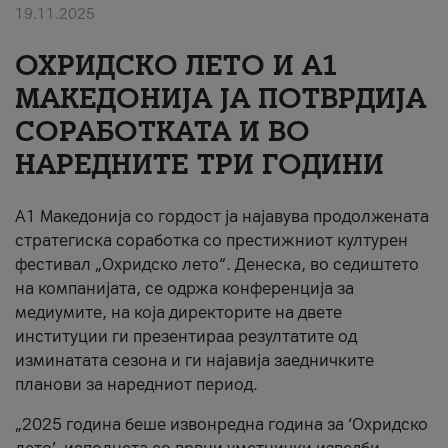
19.11.2025
За нас
ОХРИДСКО ЛЕТО И A1
#ПодобарОнлајн
МАКЕДОНИЈА ЈА ПОТВРДИЈА
СОРАБОТКАТА И ВО
НАРЕДНИТЕ ТРИ ГОДИНИ
A1 Македонија со гордост ја најавува продолжената
стратегиска соработка со престижниот културен
фестивал „Охридско лето“. Денеска, во седиштето
на компанијата, се одржа конференција за
медиумите, на која директорите на двете
институции ги презентираа резултатите од
изминатата сезона и ги најавија заедничките
планови за наредниот период.
„2025 година беше извонредна година за ‘Охридско