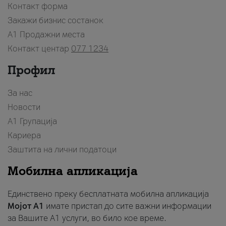
Контакт форма
Закажи бизнис состанок
A1 Продажни места
Контакт центар
077 1234
Профил
За нас
Новости
А1 Групација
Кариера
Заштита на лични податоци
Мобилна апликација
Единствено преку бесплатната мобилна апликација
Мојот A1
имате пристап до сите важни информации
за Вашите A1 услуги, во било кое време.