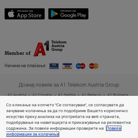
Member of
Начини на плаќање
Дознај повеќе за A1 Telekom Austria Group
A1 Austria
A1 Croatia
A1 Serbia
A1 Belarus
A1 Bulgaria
A1 Slovenia
A1 Digital
Со кликање на копчето "Се согласувам", се согласувате да
зачуваме колачиња за да го подобриме Вашето корисничко
искуство преку анализа на употребата на веб-страната,
подобрување на навигацијата и прикажување на релевантна
содржина. За повеќе информации проверете на
Повеќе
информации за колачиња