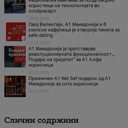
национална кампања за поодговорно
користење на технологијата во
сообраќајот
18.05.2026
Овој Валентајн, A1 Македонија и 6
скопски кафулиња ја отворија темата за
safe dating
16.02.2026
А1 Македонија ја претставува
револуционерната функционалност „
Подари на пријател“ за А1 Алфа
корисници
02.02.2026
Празничен A1 Net Sеf подарок од А1
Македонија за сите корисници
04.12.2025
Слични содржини