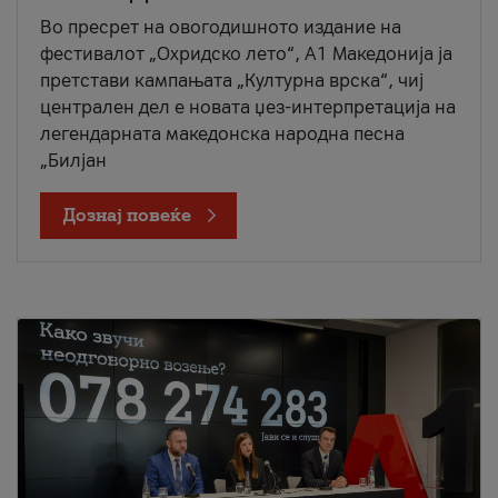
Во пресрет на овогодишното издание на
фестивалот „Охридско лето“, А1 Македонија ја
претстави кампањата „Културна врска“, чиј
централен дел е новата џез-интерпретација на
легендарната македонска народна песна
„Билјан
Дознај повеќе