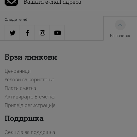
Следете нè
На почеток
Брзи линкови
Ценовници
Услови за користење
Плати сметка
Активирајте Е-сметка
Припејд регистрација
Поддршка
Секција за поддршка