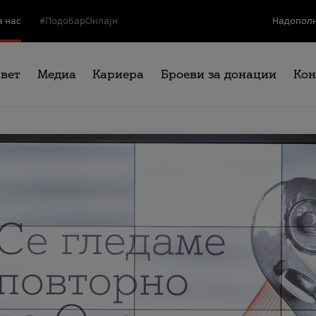
а нас
#ПодобарОнлајн
Надополн
свет
Медиа
Кариера
Броеви за донации
Кон