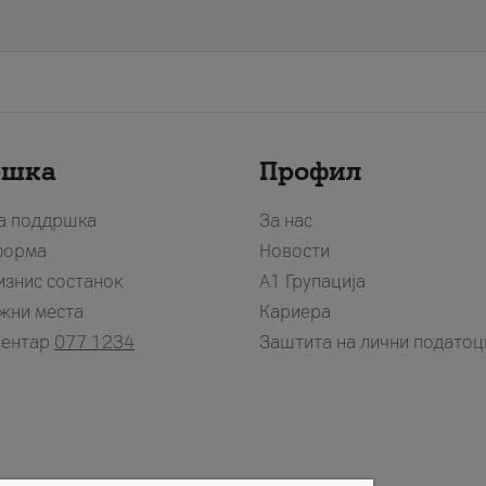
ршка
Профил
за поддршка
За нас
форма
Новости
изнис состанок
А1 Групација
жни места
Кариера
центар
077 1234
Заштита на лични податоц