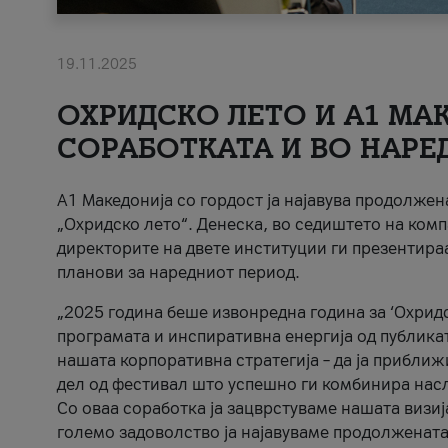
19.11.2025
ОХРИДСКО ЛЕТО И A1 МАК
СОРАБОТКАТА И ВО НАРЕ
A1 Македонија со гордост ја најавува продолже
„Охридско лето“. Денеска, во седиштето на комп
директорите на двете институции ги презентираа
планови за наредниот период.
„2025 година беше извонредна година за ‘Охридс
програмата и инспиративна енергија од публикат
нашата корпоративна стратегија – да ја приближ
дел од фестивал што успешно ги комбинира нас
Со оваа соработка ја зацврстуваме нашата визиј
големо задоволство ја најавуваме продолжената