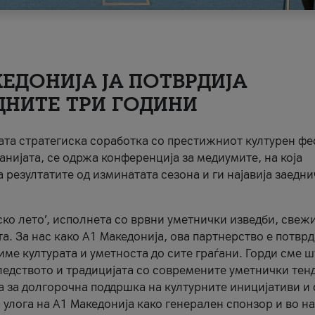
ЕДОНИЈА ЈА ПОТВРДИЈА
ДНИТЕ ТРИ ГОДИНИ
ната стратегиска соработка со престижниот културен ф
анијата, се одржа конференција за медиумите, на која
 резултатите од изминатата сезона и ги најавија заедн
ко лето’, исполнета со врвни уметнички изведби, свеж
а. За нас како A1 Македонија, ова партнерство е потврд
име културата и уметноста до сите граѓани. Горди сме 
ледството и традицијата со современите уметнички тен
а за долгорочна поддршка на културните иницијативи и 
 улога на A1 Македонија како генерален спонзор и во н