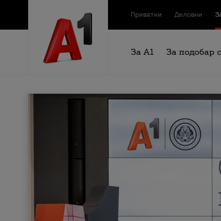
Приватни
Деловни
З
За А1
За подобар 