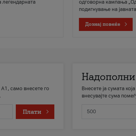
а легендарната
одговорна кампања „Од
подигнување на јавната 
Дознај повеќе
Надополни
 А1, само внесете го
Внесете ја сумата кој
.
внесувајте сума помеѓ
Плати