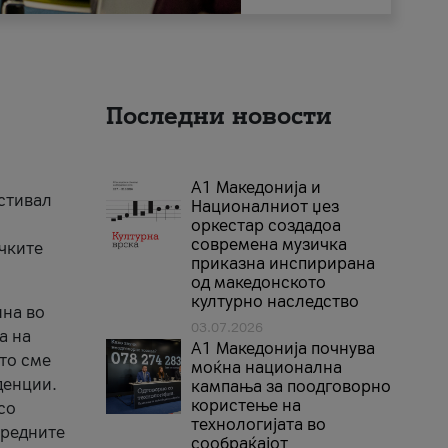
Последни новости
А1 Македонија и
естивал
Националниот џез
оркестар создадоа
современа музичка
ичките
приказна инспирирана
од македонското
културно наследство
ина во
03.07.2026
а на
A1 Македонија почнува
што сме
моќна национална
денции.
кампања за поодговорно
користење на
со
технологијата во
аредните
сообраќајот