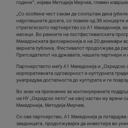
години“, изјави Методија Мирчев, главен изврше
„Со особена чест сакам да соопштам дека јубиле
најуспешните досега, со повеќе од 36 концерти 
стратегиското партнерство со А1 Македонија, к
месеци. Во рамките на постфестивалската прогр
Македонската филхармонија и на 20 декември во
верната публика. Фестивалот продолжува да рас
Претседателот на државата, нашите партнери и с
Партнерството меѓу A1 Македонија и „Охридско 
корпоративната одговорност и културната традиц
унапредува достапноста до културата и ги поврз
Во знак на признание за континуираната поддрш
на НУ „Охридско лето“ на овој настан му врачи
Македонија, Методија Мирчев.
Со ова партнерство, A1 Македонија ја потврдува
заедницата, продолжувајќи да инвестира во уни