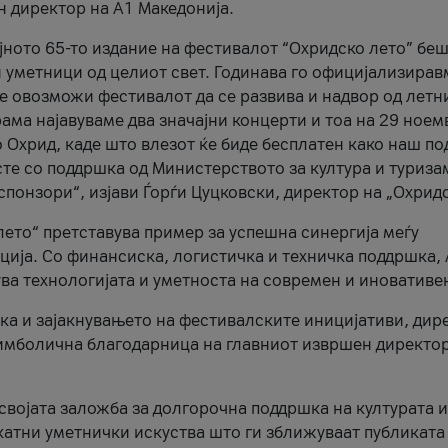
н директор на A1 Македонија.
јното 65-то издание на фестивалот “Охридско лето” беш
и уметници од целиот свет. Годинава го официјализирав
ое овозможи фестивалот да се развива и надвор од летн
ама најавуваме два значајни концерти и тоа на 29 ноем
 Охрид, каде што влезот ќе биде бесплатен како наш по
те со поддршка од Министерството за култура и туриза
понзори“, изјави Ѓорѓи Цуцковски, директор на „Охридс
лето“ претставува пример за успешна синергија меѓу
ија. Со финансиска, логистичка и техничка поддршка, 
ува технологијата и уметноста на современ и иновативе
ка и зајакнувањето на фестивалските иницијативи, дир
 симболична благодарница на главниот извршен директор
 својата заложба за долгорочна поддршка на културата и
катни уметнички искуства што ги зближуваат публиката