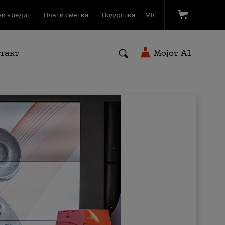
и кредит
Плати сметка
Поддршка
МК
такт
Мојот A1