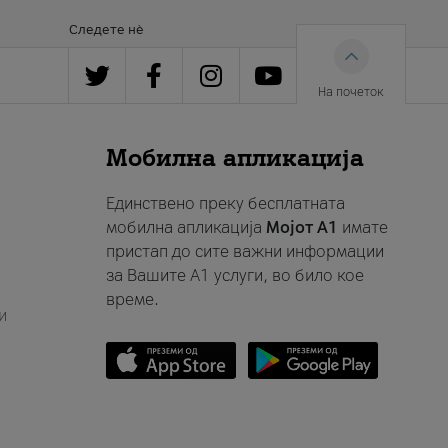
Следете нè
На почеток
Мобилна апликација
Единствено преку бесплатната
мобилна апликација
Мојот A1
имате
пристап до сите важни информации
за Вашите A1 услуги, во било кое
време.
и