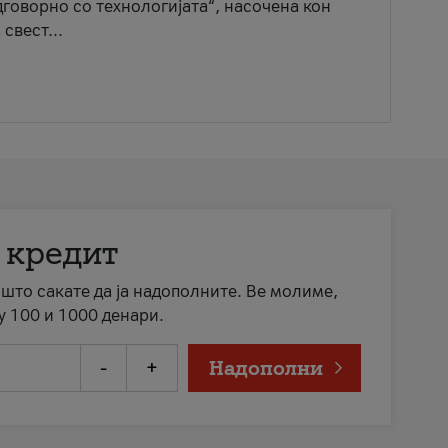
говорно со технологијата“, насочена кон
свест...
 кредит
а што сакате да ја надополните. Ве молиме,
у 100 и 1000 денари.
-
+
Надополни