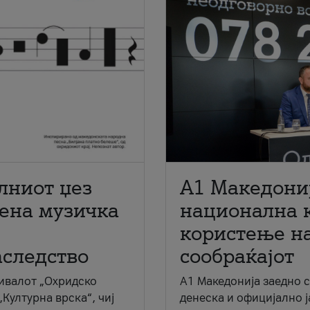
лниот џез
A1 Македони
мена музичка
национална 
користење на
аследство
сообраќајот
ивалот „Охридско
A1 Македонија заедно 
„Културна врска“, чиј
денеска и официјално 