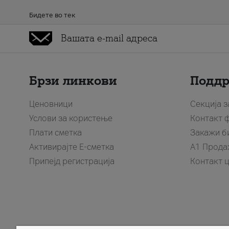
Бидете во тек
Брзи линкови
Подд
Ценовници
Секција 
Услови за користење
Контакт 
Плати сметка
Закажи б
Активирајте Е-сметка
A1 Прода
Припејд регистрација
Контакт 