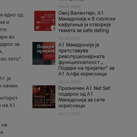
18.05.2026
Овој Валентајн, A1
е едно од
Македонија и 6 скопски
ме и
кафулиња ја отворија
ите
темата за safe dating
ври во
16.02.2026
дарок за
А1 Македонија ја
претставува
м,
револуционерната
ко лето“.
функционалност „
Подари на пријател“ за
А1 Алфа корисници
A1 ја
02.02.2026
н начин.
Празничен A1 Net Sеf
подарок од А1
екторот
Македонија за сите
 на A1
корисници
04.12.2025
 на
 и