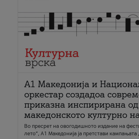
А1 Македонија и Национа
оркестар создадоа совре
приказна инспирирана од
македонското културно н
Во пресрет на овогодишното издание на фест
лето“, А1 Македонија ја претстави кампањата 