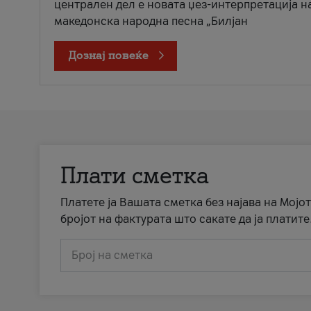
централен дел е новата џез-интерпретација н
македонска народна песна „Билјан
Дознај повеќе
Плати сметка
Платете ја Вашата сметка без најава на Мојот
бројот на фактурата што сакате да ја платите
Број на сметка