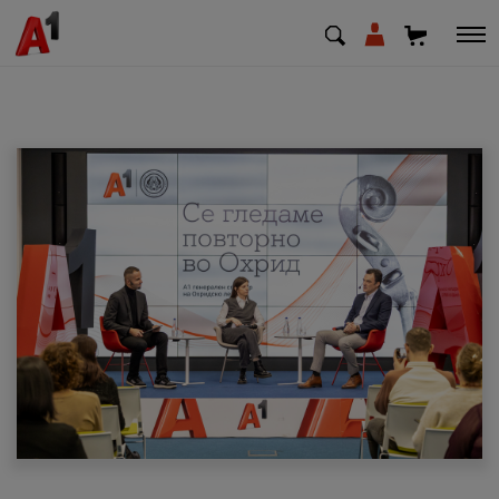
МК
EN
SQ
Приватни
Деловни
Поддршка
Надополни кредит
Плати сметка