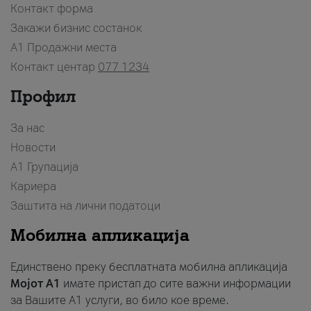
Контакт форма
Закажи бизнис состанок
A1 Продажни места
Контакт центар
077 1234
Профил
За нас
Новости
А1 Групација
Кариера
Заштита на лични податоци
Мобилна апликација
Единствено преку бесплатната мобилна апликација
Мојот A1
имате пристап до сите важни информации
за Вашите A1 услуги, во било кое време.