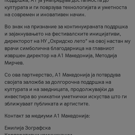
поддршка, A1 ја унапредува достапноста до
културата и ги поврзува технологијата и уметноста
на современ и иновативен начин.
Во знак на признание за континуираната поддршка
и зајакнувањето на фестивалските иницијативи,
директорот на НУ „Охридско лето“ на овој настан му
врачи симболична благодарница на главниот
извршен директор на A1 Македонија, Методија
Мирчев.
Со ова партнерство, A1 Македонија ја потврдува
својата заложба за долгорочна поддршка на
културата и на заедницата, продолжувајќи да
инвестира во уникатни уметнички искуства што ги
зближуваат публиката и артистите.
Контакт за медиуми А1 Македонија:
Емилија Зографска