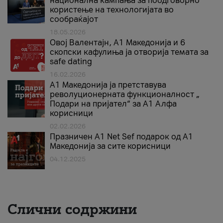
национална кампања за поодговорно
користење на технологијата во
сообраќајот
18.05.2026
Овој Валентајн, A1 Македонија и 6
скопски кафулиња ја отворија темата за
safe dating
16.02.2026
А1 Македонија ја претставува
револуционерната функционалност „
Подари на пријател“ за А1 Алфа
корисници
02.02.2026
Празничен A1 Net Sеf подарок од А1
Македонија за сите корисници
04.12.2025
Слични содржини