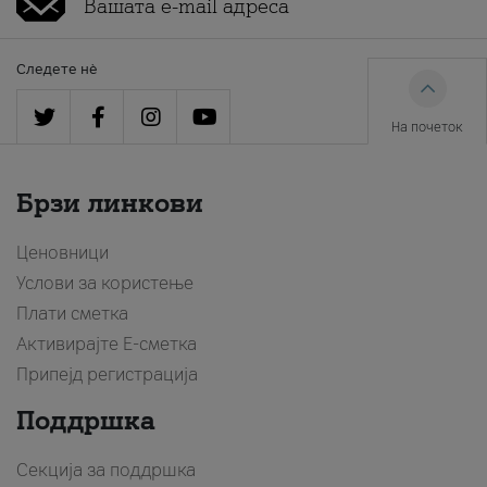
Следете нè
На почеток
Брзи линкови
Ценовници
Услови за користење
Плати сметка
Активирајте Е-сметка
Припејд регистрација
Поддршка
Секција за поддршка