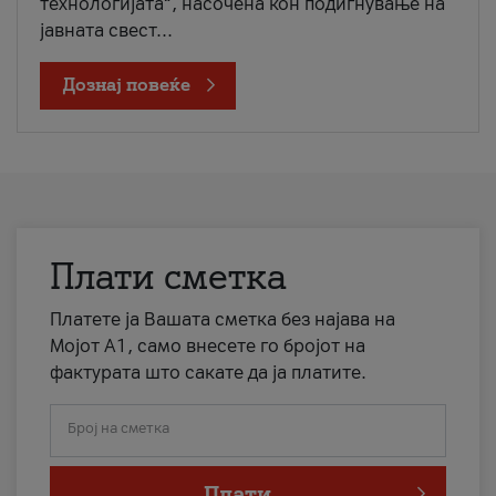
технологијата“, насочена кон подигнување на
јавната свест...
Дознај повеќе
Плати сметка
Платете ја Вашата сметка без најава на
Мојот А1, само внесете го бројот на
фактурата што сакате да ја платите.
Број на сметка
Плати