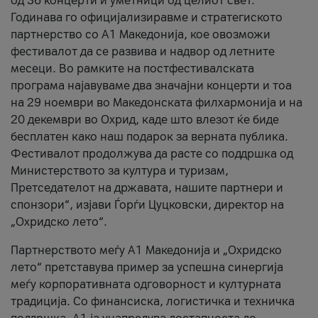
од 36 концерти и уметници од целиот свет.
Годинава го официјализиравме и стратегиското
партнерство со А1 Македонија, кое овозможи
фестивалот да се развива и надвор од летните
месеци. Во рамките на постфестивалската
програма најавуваме два значајни концерти и тоа
на 29 ноември во Македонската филхармонија и на
20 декември во Охрид, каде што влезот ќе биде
бесплатен како наш подарок за верната публика.
Фестивалот продолжува да расте со поддршка од
Министерството за култура и туризам,
Претседателот на државата, нашите партнери и
спонзори“, изјави Ѓорѓи Цуцковски, директор на
„Охридско лето“.
Партнерството меѓу A1 Македонија и „Охридско
лето“ претставува пример за успешна синергија
меѓу корпоративната одговорност и културната
традиција. Со финансиска, логистичка и техничка