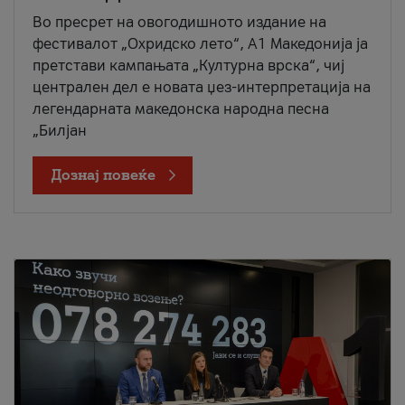
Во пресрет на овогодишното издание на
фестивалот „Охридско лето“, А1 Македонија ја
претстави кампањата „Културна врска“, чиј
централен дел е новата џез-интерпретација на
легендарната македонска народна песна
„Билјан
Дознај повеќе