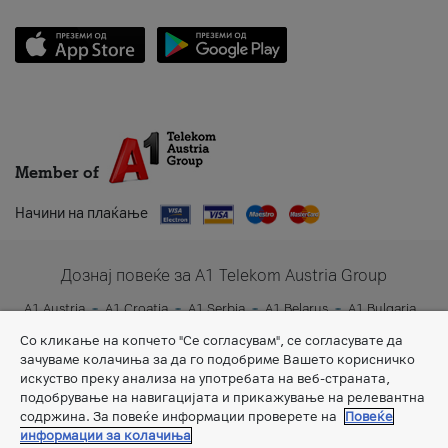
Member of
Начини на плаќање
Дознај повеќе за A1 Telekom Austria Group
A1 Austria
A1 Croatia
A1 Serbia
A1 Belarus
A1 Bulgaria
A1 Slovenia
A1 Digital
Со кликање на копчето "Се согласувам", се согласувате да
зачуваме колачиња за да го подобриме Вашето корисничко
искуство преку анализа на употребата на веб-страната,
подобрување на навигацијата и прикажување на релевантна
содржина. За повеќе информации проверете на
Повеќе
информации за колачиња