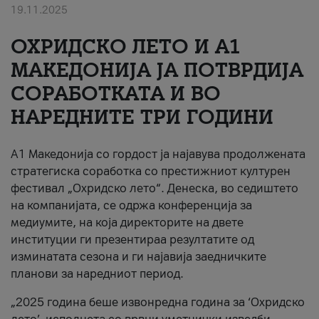
19.11.2025
За нас
ОХРИДСКО ЛЕТО И A1
#ПодобарОнлајн
МАКЕДОНИЈА ЈА ПОТВРДИЈА
СОРАБОТКАТА И ВО
НАРЕДНИТЕ ТРИ ГОДИНИ
A1 Македонија со гордост ја најавува продолжената
стратегиска соработка со престижниот културен
фестивал „Охридско лето“. Денеска, во седиштето
на компанијата, се одржа конференција за
медиумите, на која директорите на двете
институции ги презентираа резултатите од
изминатата сезона и ги најавија заедничките
планови за наредниот период.
„2025 година беше извонредна година за ‘Охридско