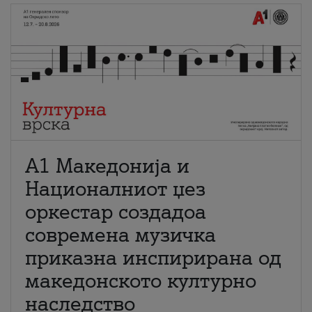
А1 Македонија и
Националниот џез
оркестар создадоа
современа музичка
приказна инспирирана од
македонското културно
наследство