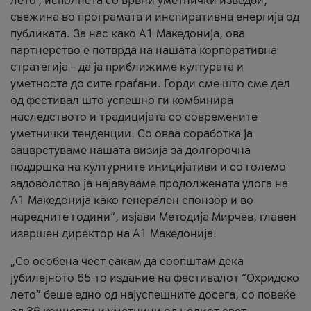
лето’, исполнета со врвни уметнички изведби,
свежина во програмата и инспиративна енергија од
публиката. За нас како A1 Македонија, ова
партнерство е потврда на нашата корпоративна
стратегија – да ја приближиме културата и
уметноста до сите граѓани. Горди сме што сме дел
од фестивал што успешно ги комбинира
наследството и традицијата со современите
уметнички тенденции. Со оваа соработка ја
зацврстуваме нашата визија за долгорочна
поддршка на културните иницијативи и со големо
задоволство ја најавуваме продолжената улога на
A1 Македонија како генерален спонзор и во
наредните години“, изјави Методија Мирчев, главен
извршен директор на A1 Македонија.
„Со особена чест сакам да соопштам дека
јубилејното 65-то издание на фестивалот “Охридско
лето” беше едно од најуспешните досега, со повеќе