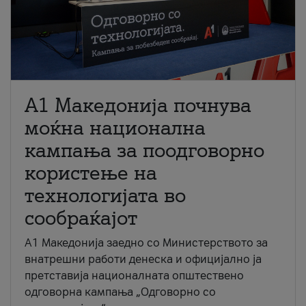
A1 Македонија почнува
моќна национална
кампања за поодговорно
користење на
технологијата во
сообраќајот
A1 Македонија заедно со Министерството за
внатрешни работи денеска и официјално ја
претставија националната општествено
одговорна кампања „Одговорно со