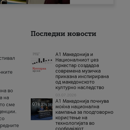
Последни новости
А1 Македонија и
естивал
Националниот џез
оркестар создадоа
современа музичка
ичките
приказна инспирирана
од македонското
културно наследство
ина во
03.07.2026
а на
A1 Македонија почнува
што сме
моќна национална
денции.
кампања за поодговорно
користење на
со
технологијата во
аредните
сообраќајот