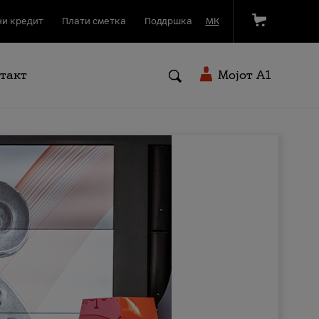
и кредит
Плати сметка
Поддршка
МК
такт
Мојот A1