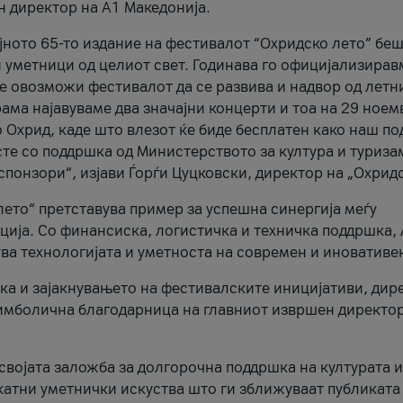
н директор на A1 Македонија.
јното 65-то издание на фестивалот “Охридско лето” беш
и уметници од целиот свет. Годинава го официјализирав
ое овозможи фестивалот да се развива и надвор од летн
ама најавуваме два значајни концерти и тоа на 29 ноем
 Охрид, каде што влезот ќе биде бесплатен како наш по
те со поддршка од Министерството за култура и туриза
понзори“, изјави Ѓорѓи Цуцковски, директор на „Охридс
лето“ претставува пример за успешна синергија меѓу
ија. Со финансиска, логистичка и техничка поддршка, 
ува технологијата и уметноста на современ и иновативе
ка и зајакнувањето на фестивалските иницијативи, дир
 симболична благодарница на главниот извршен директор
 својата заложба за долгорочна поддршка на културата и
катни уметнички искуства што ги зближуваат публиката