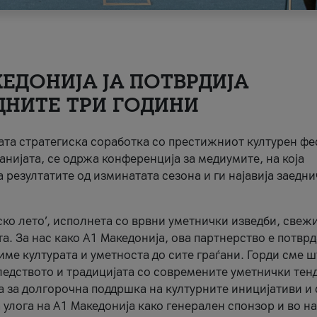
ЕДОНИЈА ЈА ПОТВРДИЈА
ДНИТЕ ТРИ ГОДИНИ
ната стратегиска соработка со престижниот културен ф
анијата, се одржа конференција за медиумите, на која
 резултатите од изминатата сезона и ги најавија заедн
ко лето’, исполнета со врвни уметнички изведби, свеж
а. За нас како A1 Македонија, ова партнерство е потврд
име културата и уметноста до сите граѓани. Горди сме 
ледството и традицијата со современите уметнички тен
а за долгорочна поддршка на културните иницијативи и 
 улога на A1 Македонија како генерален спонзор и во н