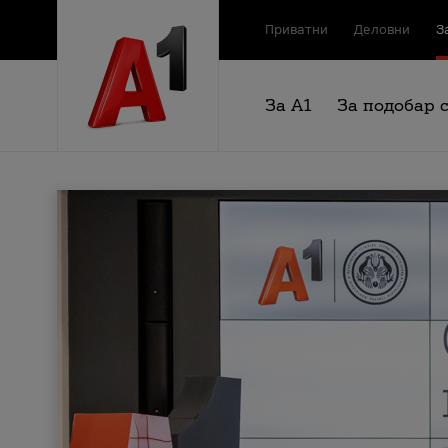
Приватни
Деловни
З
За А1
За подобар 