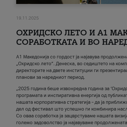
19.11.2025
ОХРИДСКО ЛЕТО И A1 МАК
СОРАБОТКАТА И ВО НАРЕ
A1 Македонија со гордост ја најавува продолже
„Охридско лето“. Денеска, во седиштето на комп
директорите на двете институции ги презентираа
планови за наредниот период.
„2025 година беше извонредна година за ‘Охридс
програмата и инспиративна енергија од публикат
нашата корпоративна стратегија – да ја приближ
дел од фестивал што успешно ги комбинира нас
Со оваа соработка ја зацврстуваме нашата визиј
големо задоволство ја најавуваме продолжената