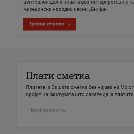
централен дел е новата џез-интерпретација н
македонска народна песна „Билјан
Дознај повеќе
Плати сметка
Платете ја Вашата сметка без најава на Мојот
бројот на фактурата што сакате да ја платите
Број на сметка