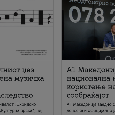
лниот џез
A1 Македони
мена музичка
национална 
користење на
аследство
сообраќајот
ивалот „Охридско
A1 Македонија заедно 
„Културна врска“, чиј
денеска и официјално 