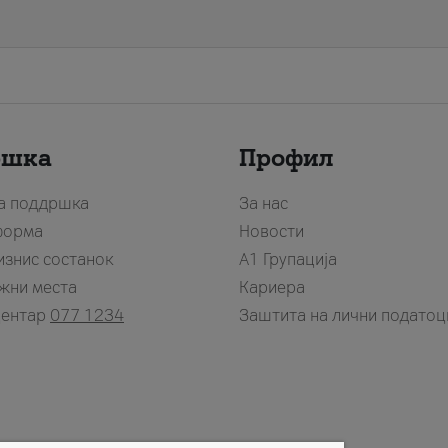
ршка
Профил
за поддршка
За нас
форма
Новости
изнис состанок
А1 Групација
жни места
Кариера
центар
077 1234
Заштита на лични податоц