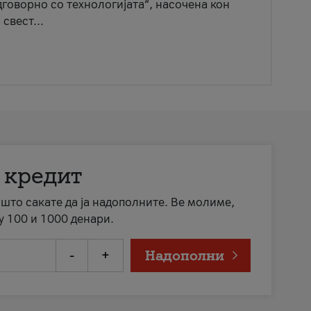
говорно со технологијата“, насочена кон
свест...
 кредит
а што сакате да ја надополните. Ве молиме,
у 100 и 1000 денари.
-
+
Надополни