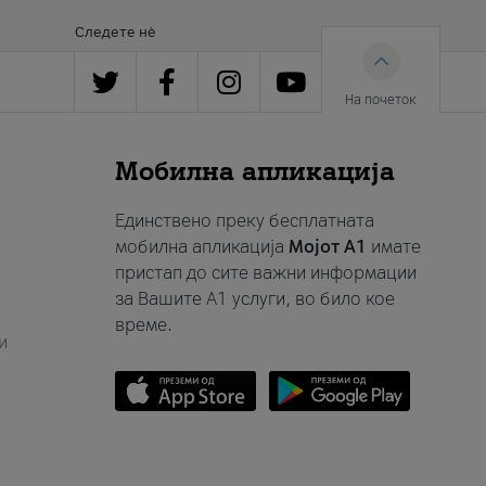
Следете нè
На почеток
Мобилна апликација
Единствено преку бесплатната
мобилна апликација
Мојот A1
имате
пристап до сите важни информации
за Вашите A1 услуги, во било кое
време.
и