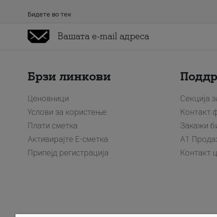
Бидете во тек
Брзи линкови
Подд
Ценовници
Секција 
Услови за користење
Контакт 
Плати сметка
Закажи б
Активирајте Е-сметка
A1 Прода
Припејд регистрација
Контакт 