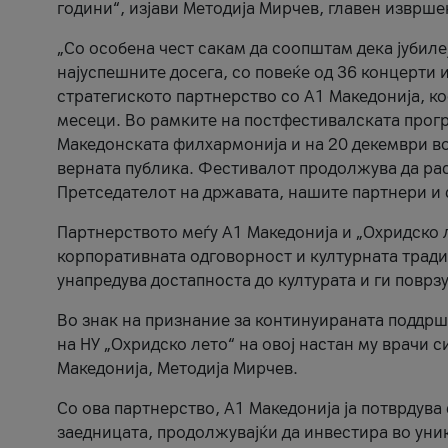
години“, изјави Методија Мирчев, главен изврше
„Со особена чест сакам да соопштам дека јубиле
најуспешните досега, со повеќе од 36 концерти 
стратегиското партнерство со А1 Македонија, к
месеци. Во рамките на постфестивалската прогр
Македонската филхармонија и на 20 декември во
верната публика. Фестивалот продолжува да рас
Претседателот на државата, нашите партнери и с
Партнерството меѓу A1 Македонија и „Охридско 
корпоративната одговорност и културната традиц
унапредува достапноста до културата и ги поврз
Во знак на признание за континуираната поддрш
на НУ „Охридско лето“ на овој настан му врачи
Македонија, Методија Мирчев.
Со ова партнерство, A1 Македонија ја потврдува
заедницата, продолжувајќи да инвестира во уни