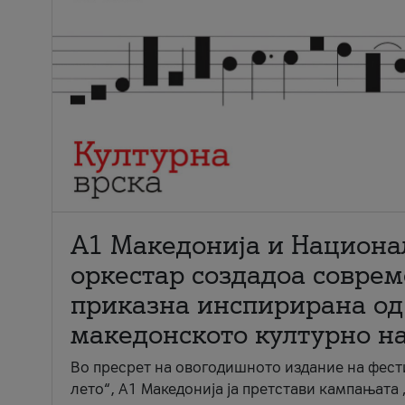
А1 Македонија и Национа
оркестар создадоа совре
приказна инспирирана од
македонското културно н
Во пресрет на овогодишното издание на фест
лето“, А1 Македонија ја претстави кампањата 