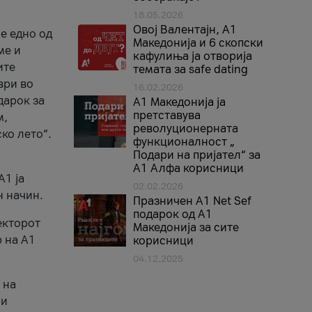
18.05.2026
Овој Валентајн, A1
е едно од
Македонија и 6 скопски
ме и
кафулиња ја отворија
ите
темата за safe dating
ври во
16.02.2026
дарок за
А1 Македонија ја
претставува
м,
револуционерната
ко лето“.
функционалност „
Подари на пријател“ за
А1 Алфа корисници
A1 ја
02.02.2026
н начин.
Празничен A1 Net Sеf
подарок од А1
екторот
Македонија за сите
 на A1
корисници
04.12.2025
 на
 и