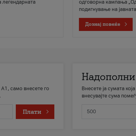
а легендарната
одговорна кампања „Од
подигнување на јавната 
Дознај повеќе
Надополни
 А1, само внесете го
Внесете ја сумата кој
.
внесувајте сума помеѓ
Плати