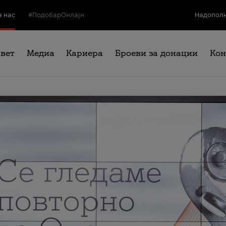
а нас
#ПодобарОнлајн
Надополн
свет
Медиа
Кариера
Броеви за донации
Кон