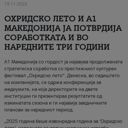
19.11.2025
За нас
ОХРИДСКО ЛЕТО И A1
#ПодобарОнлајн
МАКЕДОНИЈА ЈА ПОТВРДИЈА
СОРАБОТКАТА И ВО
НАРЕДНИТЕ ТРИ ГОДИНИ
A1 Македонија со гордост ја најавува продолжената
стратегиска соработка со престижниот културен
фестивал „Охридско лето“. Денеска, во седиштето
на компанијата, се одржа конференција за
медиумите, на која директорите на двете
институции ги презентираа резултатите од
изминатата сезона и ги најавија заедничките
планови за наредниот период.
„2025 година беше извонредна година за ‘Охридско