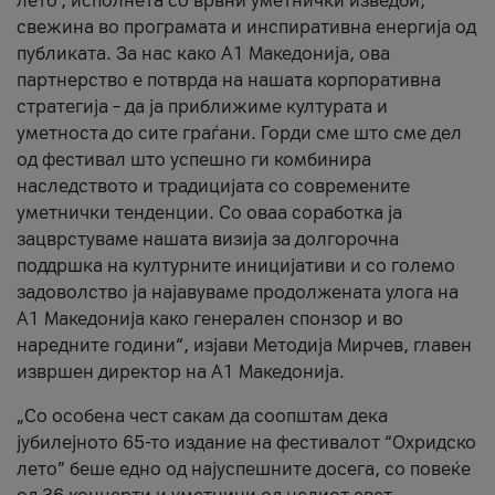
лето’, исполнета со врвни уметнички изведби,
свежина во програмата и инспиративна енергија од
публиката. За нас како A1 Македонија, ова
партнерство е потврда на нашата корпоративна
стратегија – да ја приближиме културата и
уметноста до сите граѓани. Горди сме што сме дел
од фестивал што успешно ги комбинира
наследството и традицијата со современите
уметнички тенденции. Со оваа соработка ја
зацврстуваме нашата визија за долгорочна
поддршка на културните иницијативи и со големо
задоволство ја најавуваме продолжената улога на
A1 Македонија како генерален спонзор и во
наредните години“, изјави Методија Мирчев, главен
извршен директор на A1 Македонија.
„Со особена чест сакам да соопштам дека
јубилејното 65-то издание на фестивалот “Охридско
лето” беше едно од најуспешните досега, со повеќе