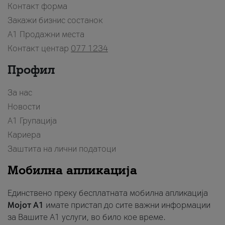
Контакт форма
Закажи бизнис состанок
A1 Продажни места
Контакт центар
077 1234
Профил
За нас
Новости
А1 Групација
Кариера
Заштита на лични податоци
Мобилна апликација
Единствено преку бесплатната мобилна апликација
Мојот A1
имате пристап до сите важни информации
за Вашите A1 услуги, во било кое време.