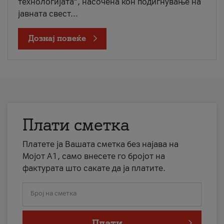
технологијата“, насочена кон подигнување на
јавната свест...
Дознај повеќе
Плати сметка
Платете ја Вашата сметка без најава на
Мојот А1, само внесете го бројот на
фактурата што сакате да ја платите.
Број на сметка
Плати