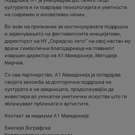
поддршка, A1 ја унапредува достапноста до
културата и ги поврзува технологијата и уметноста
на современ и иновативен начин.
Во знак на признание за континуираната поддршка
и зајакнувањето на фестивалските иницијативи,
директорот на НУ „Охридско лето“ на овој настан му
врачи симболична благодарница на главниот
извршен директор на A1 Македонија, Методија
Мирчев.
Со ова партнерство, A1 Македонија ја потврдува
својата заложба за долгорочна поддршка на
културата и на заедницата, продолжувајќи да
инвестира во уникатни уметнички искуства што ги
зближуваат публиката и артистите.
Контакт за медиуми А1 Македонија:
Емилија Зографска