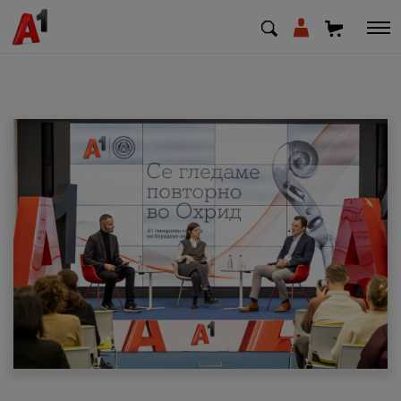
МК
EN
SQ
Приватни
Деловни
Поддршка
Надополни кредит
Плати сметка