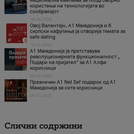
национална кампања за поодговорно
користење на технологијата во
сообраќајот
18.05.2026
Овој Валентајн, A1 Македонија и 6
скопски кафулиња ја отворија темата за
safe dating
16.02.2026
А1 Македонија ја претставува
револуционерната функционалност „
Подари на пријател“ за А1 Алфа
корисници
02.02.2026
Празничен A1 Net Sеf подарок од А1
Македонија за сите корисници
04.12.2025
Слични содржини