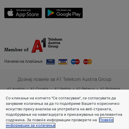
Member of
Начини на плаќање
Дознај повеќе за A1 Telekom Austria Group
A1 Austria
A1 Croatia
A1 Serbia
A1 Belarus
A1 Bulgaria
A1 Slovenia
A1 Digital
Со кликање на копчето "Се согласувам", се согласувате да
зачуваме колачиња за да го подобриме Вашето корисничко
искуство преку анализа на употребата на веб-страната,
подобрување на навигацијата и прикажување на релевантна
содржина. За повеќе информации проверете на
Повеќе
информации за колачиња