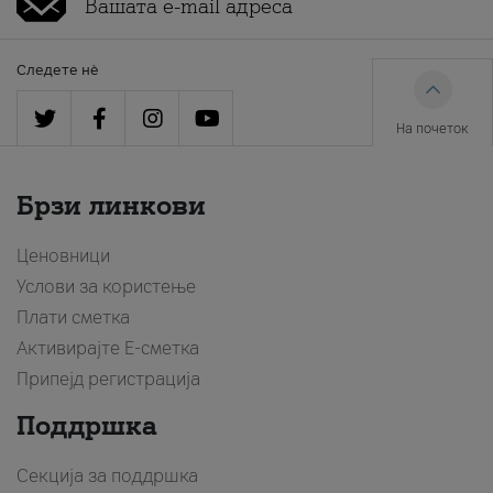
Следете нè
На почеток
Брзи линкови
Ценовници
Услови за користење
Плати сметка
Активирајте Е-сметка
Припејд регистрација
Поддршка
Секција за поддршка