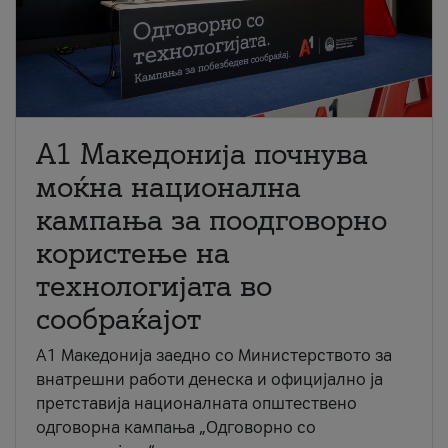
A1 Македонија почнува
моќна национална
кампања за поодговорно
користење на
технологијата во
сообраќајот
A1 Македонија заедно со Министерството за
внатрешни работи денеска и официјално ја
претставија националната општествено
одговорна кампања „Одговорно со