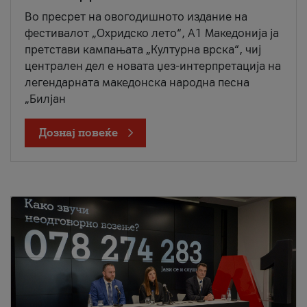
Во пресрет на овогодишното издание на
фестивалот „Охридско лето“, А1 Македонија ја
претстави кампањата „Културна врска“, чиј
централен дел е новата џез-интерпретација на
легендарната македонска народна песна
„Билјан
Дознај повеќе