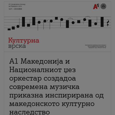
А1 Македонија и
Националниот џез
оркестар создадоа
современа музичка
приказна инспирирана од
македонското културно
наследство