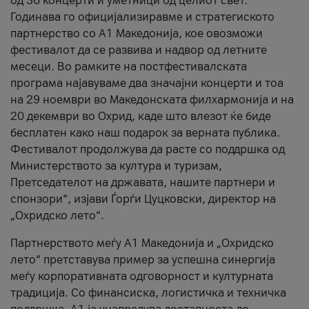
од 36 концерти и уметници од целиот свет.
Годинава го официјализиравме и стратегиското
партнерство со А1 Македонија, кое овозможи
фестивалот да се развива и надвор од летните
месеци. Во рамките на постфестивалската
програма најавуваме два значајни концерти и тоа
на 29 ноември во Македонската филхармонија и на
20 декември во Охрид, каде што влезот ќе биде
бесплатен како наш подарок за верната публика.
Фестивалот продолжува да расте со поддршка од
Министерството за култура и туризам,
Претседателот на државата, нашите партнери и
спонзори“, изјави Ѓорѓи Цуцковски, директор на
„Охридско лето“.
Партнерството меѓу A1 Македонија и „Охридско
лето“ претставува пример за успешна синергија
меѓу корпоративната одговорност и културната
традиција. Со финансиска, логистичка и техничка