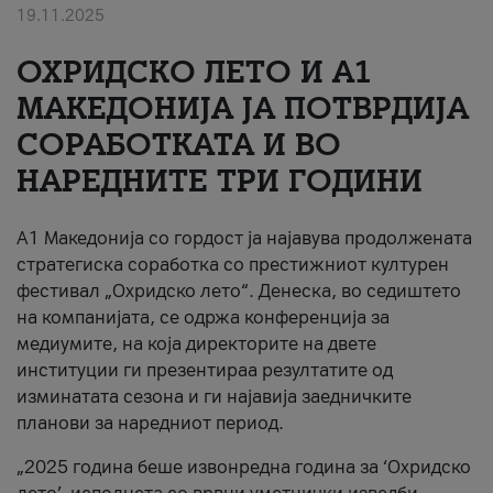
19.11.2025
За нас
ОХРИДСКО ЛЕТО И A1
#ПодобарОнлајн
МАКЕДОНИЈА ЈА ПОТВРДИЈА
СОРАБОТКАТА И ВО
НАРЕДНИТЕ ТРИ ГОДИНИ
A1 Македонија со гордост ја најавува продолжената
стратегиска соработка со престижниот културен
фестивал „Охридско лето“. Денеска, во седиштето
на компанијата, се одржа конференција за
медиумите, на која директорите на двете
институции ги презентираа резултатите од
изминатата сезона и ги најавија заедничките
планови за наредниот период.
„2025 година беше извонредна година за ‘Охридско