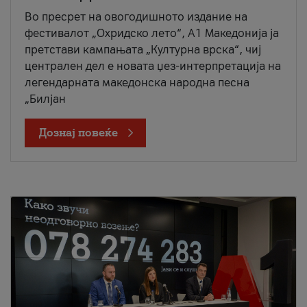
Во пресрет на овогодишното издание на
фестивалот „Охридско лето“, А1 Македонија ја
претстави кампањата „Културна врска“, чиј
централен дел е новата џез-интерпретација на
легендарната македонска народна песна
„Билјан
Дознај повеќе