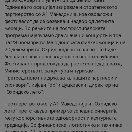
од 36 концерти и уметници од целиот свет.
Годинава го официјализиравме и стратегиското
партнерство со А1 Македонија, кое овозможи
фестивалот да се развива и надвор од летните
месеци. Во рамките на постфестивалската
програма најавуваме два значајни концерти и тоа
на 29 ноември во Македонската филхармонија и на
20 декември во Охрид, каде што влезот ќе биде
бесплатен како наш подарок за верната публика.
Фестивалот продолжува да расте со поддршка од
Министерството за култура и туризам,
Претседателот на државата, нашите партнери и
спонзори“, изјави Ѓорѓи Цуцковски, директор на
„Охридско лето“.
Партнерството меѓу A1 Македонија и „Охридско
лето“ претставува пример за успешна синергија
меѓу корпоративната одговорност и културната
традиција. Со финансиска, логистичка и техничка