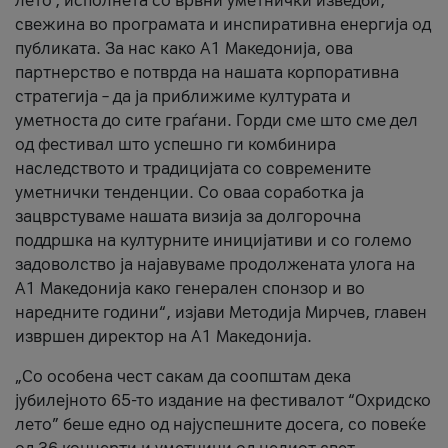
лето’, исполнета со врвни уметнички изведби,
свежина во програмата и инспиративна енергија од
публиката. За нас како A1 Македонија, ова
партнерство е потврда на нашата корпоративна
стратегија – да ја приближиме културата и
уметноста до сите граѓани. Горди сме што сме дел
од фестивал што успешно ги комбинира
наследството и традицијата со современите
уметнички тенденции. Со оваа соработка ја
зацврстуваме нашата визија за долгорочна
поддршка на културните иницијативи и со големо
задоволство ја најавуваме продолжената улога на
A1 Македонија како генерален спонзор и во
наредните години“, изјави Методија Мирчев, главен
извршен директор на A1 Македонија.
„Со особена чест сакам да соопштам дека
јубилејното 65-то издание на фестивалот “Охридско
лето” беше едно од најуспешните досега, со повеќе