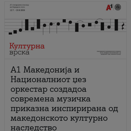
А1 Македонија и
Националниот џез
оркестар создадоа
современа музичка
приказна инспирирана од
македонското културно
наследство