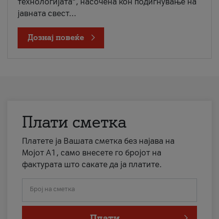
технологијата“, насочена кон подигнување на
јавната свест...
Дознај повеќе
Плати сметка
Платете ја Вашата сметка без најава на
Мојот А1, само внесете го бројот на
фактурата што сакате да ја платите.
Број на сметка
Плати