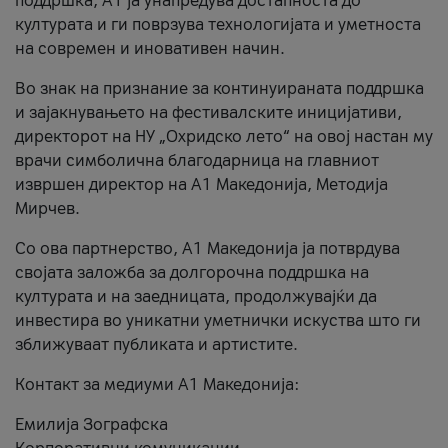
поддршка, A1 ја унапредува достапноста до
културата и ги поврзува технологијата и уметноста
на современ и иновативен начин.
Во знак на признание за континуираната поддршка
и зајакнувањето на фестивалските иницијативи,
директорот на НУ „Охридско лето“ на овој настан му
врачи симболична благодарница на главниот
извршен директор на A1 Македонија, Методија
Мирчев.
Со ова партнерство, A1 Македонија ја потврдува
својата заложба за долгорочна поддршка на
културата и на заедницата, продолжувајќи да
инвестира во уникатни уметнички искуства што ги
зближуваат публиката и артистите.
Контакт за медиуми А1 Македонија:
Емилија Зографска