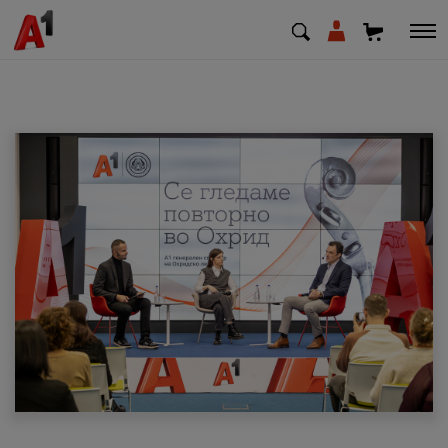
МК
EN
SQ
Приватни
Деловни
Поддршка
Надополни кредит
Плати сметка