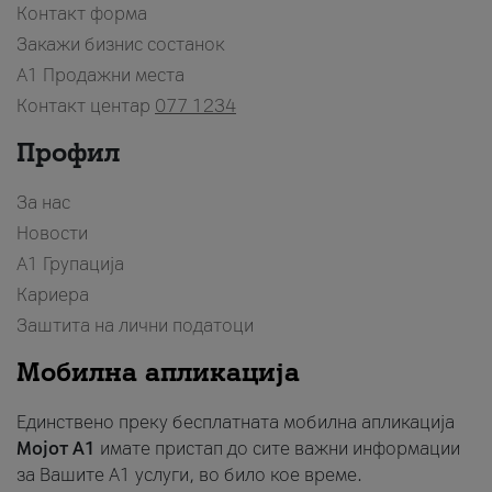
Контакт форма
Закажи бизнис состанок
A1 Продажни места
Контакт центар
077 1234
Профил
За нас
Новости
А1 Групација
Кариера
Заштита на лични податоци
Мобилна апликација
Единствено преку бесплатната мобилна апликација
Мојот A1
имате пристап до сите важни информации
за Вашите A1 услуги, во било кое време.