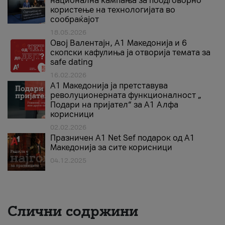
национална кампања за поодговорно
користење на технологијата во
сообраќајот
18.05.2026
Овој Валентајн, A1 Македонија и 6
скопски кафулиња ја отворија темата за
safe dating
16.02.2026
А1 Македонија ја претставува
револуционерната функционалност „
Подари на пријател“ за А1 Алфа
корисници
02.02.2026
Празничен A1 Net Sеf подарок од А1
Македонија за сите корисници
04.12.2025
Слични содржини