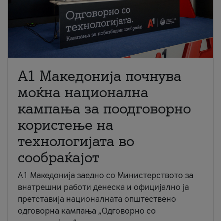
A1 Македонија почнува
моќна национална
кампања за поодговорно
користење на
технологијата во
сообраќајот
A1 Македонија заедно со Министерството за
внатрешни работи денеска и официјално ја
претставија националната општествено
одговорна кампања „Одговорно со