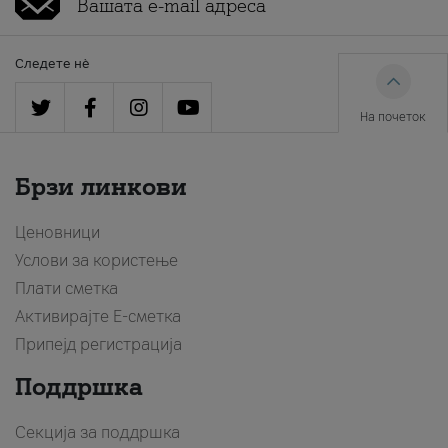
Следете нè
На почеток
Брзи линкови
Ценовници
Услови за користење
Плати сметка
Активирајте Е-сметка
Припејд регистрација
Поддршка
Секција за поддршка