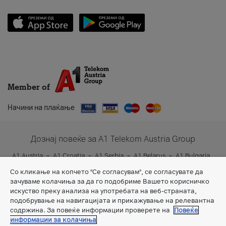
Member of
Начини на плаќање
Дознај повеќе за A1 Telekom Austria Group
A1 Austria
A1 Croatia
A1 Serbia
A1 Belarus
A1 Bulgaria
A1 Slovenia
A1 Digital
Со кликање на копчето "Се согласувам", се согласувате да
зачуваме колачиња за да го подобриме Вашето корисничко
искуство преку анализа на употребата на веб-страната,
подобрување на навигацијата и прикажување на релевантна
содржина. За повеќе информации проверете на
Повеќе
информации за колачиња