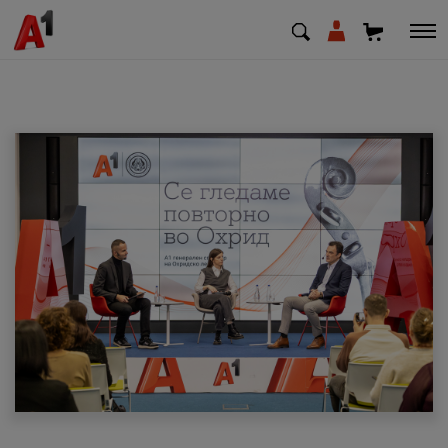
МК
EN
SQ
Приватни
Деловни
Поддршка
Надополни кредит
Плати сметка