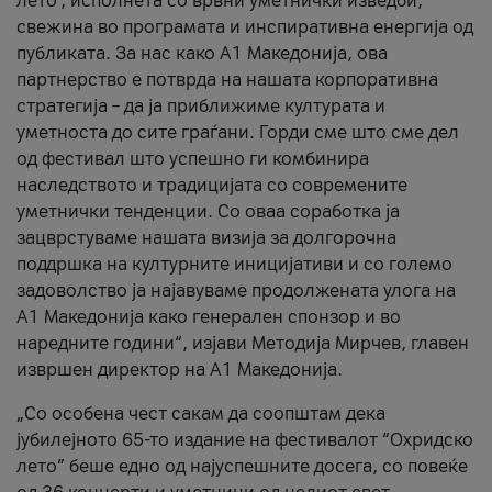
лето’, исполнета со врвни уметнички изведби,
свежина во програмата и инспиративна енергија од
публиката. За нас како A1 Македонија, ова
партнерство е потврда на нашата корпоративна
стратегија – да ја приближиме културата и
уметноста до сите граѓани. Горди сме што сме дел
од фестивал што успешно ги комбинира
наследството и традицијата со современите
уметнички тенденции. Со оваа соработка ја
зацврстуваме нашата визија за долгорочна
поддршка на културните иницијативи и со големо
задоволство ја најавуваме продолжената улога на
A1 Македонија како генерален спонзор и во
наредните години“, изјави Методија Мирчев, главен
извршен директор на A1 Македонија.
„Со особена чест сакам да соопштам дека
јубилејното 65-то издание на фестивалот “Охридско
лето” беше едно од најуспешните досега, со повеќе