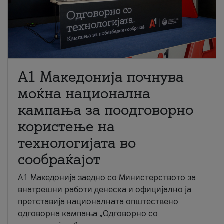
A1 Македонија почнува
моќна национална
кампања за поодговорно
користење на
технологијата во
сообраќајот
A1 Македонија заедно со Министерството за
внатрешни работи денеска и официјално ја
претставија националната општествено
одговорна кампања „Одговорно со