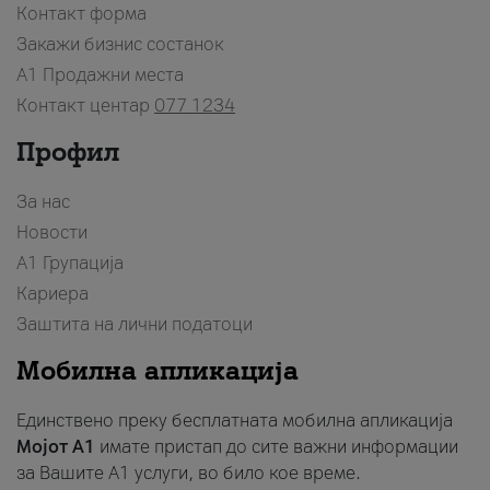
Контакт форма
Закажи бизнис состанок
A1 Продажни места
Контакт центар
077 1234
Профил
За нас
Новости
А1 Групација
Кариера
Заштита на лични податоци
Мобилна апликација
Единствено преку бесплатната мобилна апликација
Мојот A1
имате пристап до сите важни информации
за Вашите A1 услуги, во било кое време.