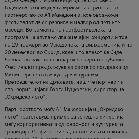
од 36 концерти и уметници од целиот свет.
Годинава го официјализиравме и стратегиското
партнерство со А1 Македонија, кое овозможи
фестивалот да се развива и надвор од летните
месеци. Во рамките на постфестивалската
програма најавуваме два значајни концерти и тоа
на 29 ноември во Македонската филхармонија и на
20 декември во Охрид, каде што влезот ќе биде
бесплатен како наш подарок за верната публика.
Фестивалот продолжува да расте со поддршка од
Министерството за култура и туризам,
Претседателот на државата, нашите партнери и
спонзори“, изјави Ѓорѓи Цуцковски, директор на
„Охридско лето“.
Партнерството меѓу A1 Македонија и „Охридско
лето“ претставува пример за успешна синергија
меѓу корпоративната одговорност и културната
традиција. Со финансиска, логистичка и техничка