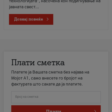
технологијата“, насочена кон подигнување на
јавната свест...
Дознај повеќе
Плати сметка
Платете ја Вашата сметка без најава на
Мојот А1, само внесете го бројот на
фактурата што сакате да ја платите.
Број на сметка
Плати