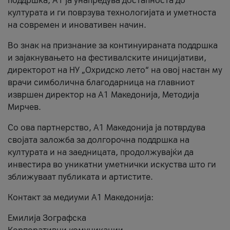
поддршка, A1 ја унапредува достапноста до
културата и ги поврзува технологијата и уметноста
на современ и иновативен начин.
Во знак на признание за континуираната поддршка
и зајакнувањето на фестивалските иницијативи,
директорот на НУ „Охридско лето“ на овој настан му
врачи симболична благодарница на главниот
извршен директор на A1 Македонија, Методија
Мирчев.
Со ова партнерство, A1 Македонија ја потврдува
својата заложба за долгорочна поддршка на
културата и на заедницата, продолжувајќи да
инвестира во уникатни уметнички искуства што ги
зближуваат публиката и артистите.
Контакт за медиуми А1 Македонија:
Емилија Зографска