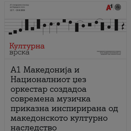
А1 Македонија и
Националниот џез
оркестар создадоа
современа музичка
приказна инспирирана од
македонското културно
наследство