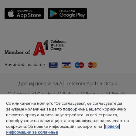
Member of
Начини на плаќање
Дознај повеќе за A1 Telekom Austria Group
A1 Austria
A1 Croatia
A1 Serbia
A1 Belarus
A1 Bulgaria
A1 Slovenia
A1 Digital
Со кликање на копчето "Се согласувам", се согласувате да
зачуваме колачиња за да го подобриме Вашето корисничко
искуство преку анализа на употребата на веб-страната,
подобрување на навигацијата и прикажување на релевантна
содржина. За повеќе информации проверете на
Повеќе
информации за колачиња