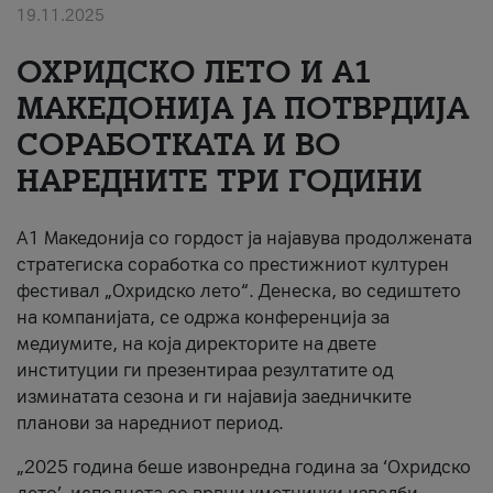
19.11.2025
За нас
ОХРИДСКО ЛЕТО И A1
#ПодобарОнлајн
МАКЕДОНИЈА ЈА ПОТВРДИЈА
СОРАБОТКАТА И ВО
НАРЕДНИТЕ ТРИ ГОДИНИ
A1 Македонија со гордост ја најавува продолжената
стратегиска соработка со престижниот културен
фестивал „Охридско лето“. Денеска, во седиштето
на компанијата, се одржа конференција за
медиумите, на која директорите на двете
институции ги презентираа резултатите од
изминатата сезона и ги најавија заедничките
планови за наредниот период.
„2025 година беше извонредна година за ‘Охридско