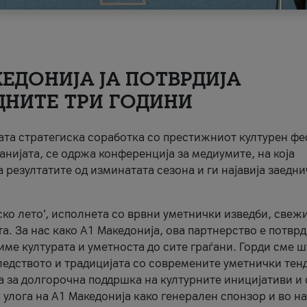
ЕДОНИЈА ЈА ПОТВРДИЈА
ДНИТЕ ТРИ ГОДИНИ
ната стратегиска соработка со престижниот културен ф
анијата, се одржа конференција за медиумите, на која
 резултатите од изминатата сезона и ги најавија заедн
ко лето’, исполнета со врвни уметнички изведби, свеж
а. За нас како A1 Македонија, ова партнерство е потврд
име културата и уметноста до сите граѓани. Горди сме 
ледството и традицијата со современите уметнички тен
а за долгорочна поддршка на културните иницијативи и 
 улога на A1 Македонија како генерален спонзор и во н