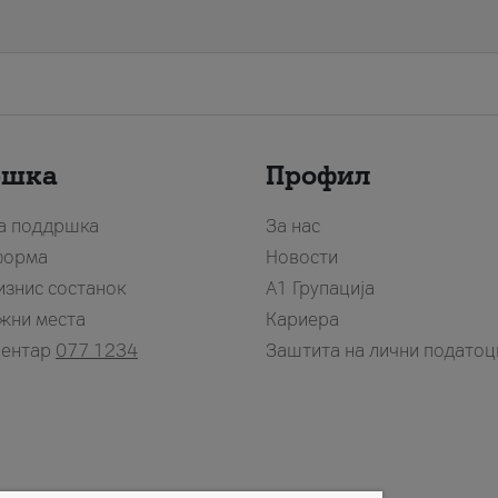
ршка
Профил
за поддршка
За нас
форма
Новости
изнис состанок
А1 Групација
жни места
Кариера
центар
077 1234
Заштита на лични податоц