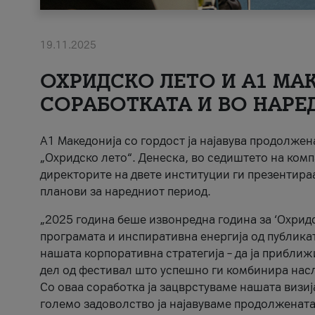
19.11.2025
ОХРИДСКО ЛЕТО И A1 МАК
СОРАБОТКАТА И ВО НАРЕ
A1 Македонија со гордост ја најавува продолже
„Охридско лето“. Денеска, во седиштето на комп
директорите на двете институции ги презентираа
планови за наредниот период.
„2025 година беше извонредна година за ‘Охридс
програмата и инспиративна енергија од публикат
нашата корпоративна стратегија – да ја приближ
дел од фестивал што успешно ги комбинира нас
Со оваа соработка ја зацврстуваме нашата визиј
големо задоволство ја најавуваме продолжената