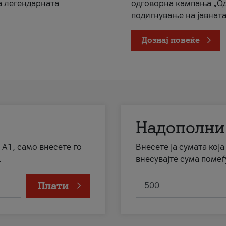
а легендарната
одговорна кампања „Од
подигнување на јавната 
Дознај повеќе
Надополни
 А1, само внесете го
Внесете ја сумата кој
.
внесувајте сума помеѓ
Плати