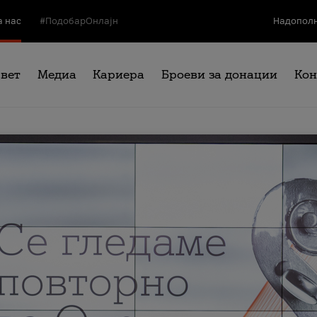
а нас
#ПодобарОнлајн
Надополн
свет
Медиа
Кариера
Броеви за донации
Кон