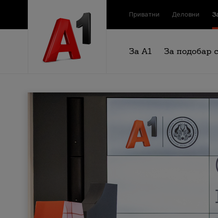
Приватни
Деловни
З
За А1
За подобар 