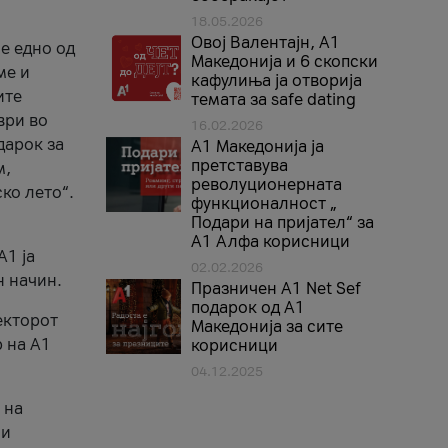
18.05.2026
Овој Валентајн, A1
е едно од
Македонија и 6 скопски
ме и
кафулиња ја отворија
ите
темата за safe dating
ври во
16.02.2026
дарок за
А1 Македонија ја
претставува
м,
револуционерната
ко лето“.
функционалност „
Подари на пријател“ за
А1 Алфа корисници
A1 ја
02.02.2026
н начин.
Празничен A1 Net Sеf
подарок од А1
екторот
Македонија за сите
 на A1
корисници
04.12.2025
 на
 и