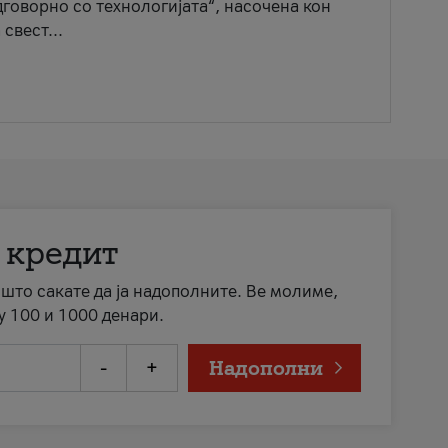
говорно со технологијата“, насочена кон
свест...
 кредит
а што сакате да ја надополните. Ве молиме,
у 100 и 1000 денари.
-
+
Надополни