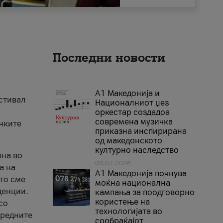
Последни новости
А1 Македонија и
естивал
Националниот џез
оркестар создадоа
современа музичка
ичките
приказна инспирирана
од македонското
културно наследство
ина во
03.07.2026
а на
A1 Македонија почнува
што сме
моќна национална
денции.
кампања за поодговорно
користење на
со
технологијата во
аредните
сообраќајот