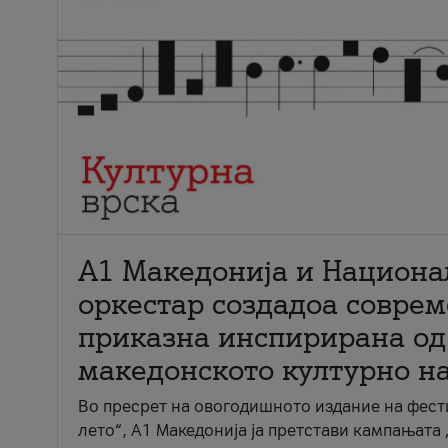
А1 Македонија и Национа
оркестар создадоа совре
приказна инспирирана од
македонското културно н
Во пресрет на овогодишното издание на фест
лето“, А1 Македонија ја претстави кампањата 