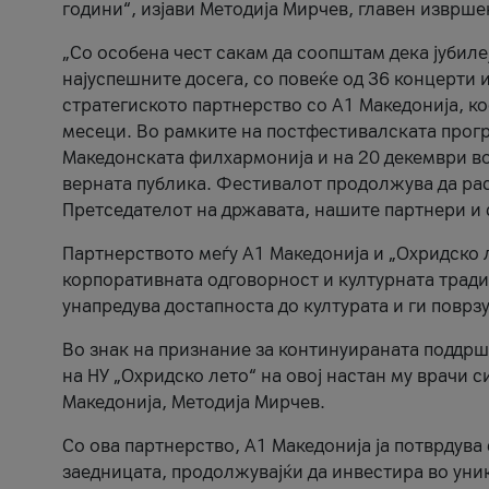
години“, изјави Методија Мирчев, главен изврше
„Со особена чест сакам да соопштам дека јубиле
најуспешните досега, со повеќе од 36 концерти 
стратегиското партнерство со А1 Македонија, к
месеци. Во рамките на постфестивалската прогр
Македонската филхармонија и на 20 декември во
верната публика. Фестивалот продолжува да рас
Претседателот на државата, нашите партнери и с
Партнерството меѓу A1 Македонија и „Охридско 
корпоративната одговорност и културната традиц
унапредува достапноста до културата и ги поврз
Во знак на признание за континуираната поддрш
на НУ „Охридско лето“ на овој настан му врачи
Македонија, Методија Мирчев.
Со ова партнерство, A1 Македонија ја потврдува
заедницата, продолжувајќи да инвестира во уни