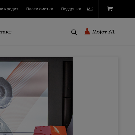
и кредит
Плати сметка
Поддршка
МК
такт
Мојот A1