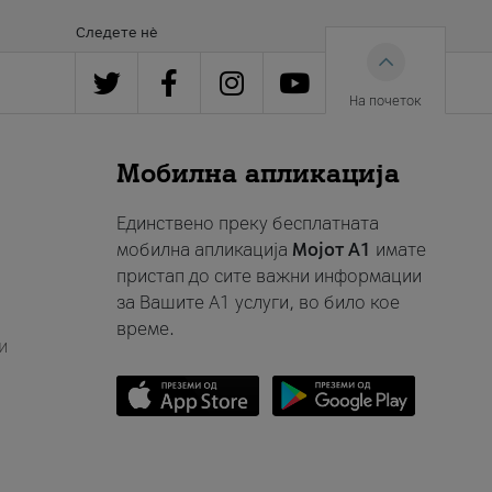
Следете нè
На почеток
Мобилна апликација
Единствено преку бесплатната
мобилна апликација
Мојот A1
имате
пристап до сите важни информации
за Вашите A1 услуги, во било кое
време.
и