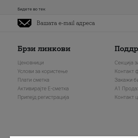
Бидете во тек
Брзи линкови
Подд
Ценовници
Секција 
Услови за користење
Контакт 
Плати сметка
Закажи б
Активирајте Е-сметка
A1 Прода
Припејд регистрација
Контакт 