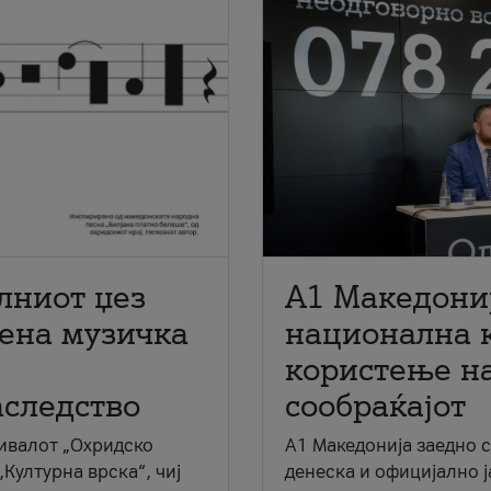
лниот џез
A1 Македони
мена музичка
национална 
користење на
аследство
сообраќајот
ивалот „Охридско
A1 Македонија заедно 
„Културна врска“, чиј
денеска и официјално 