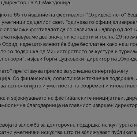
н директор на A1 Македонија.
јното 65-то издание на фестивалот “Охридско лето” беш
и уметници од целиот свет. Годинава го официјализирав
ое овозможи фестивалот да се развива и надвор од летн
ама најавуваме два значајни концерти и тоа на 29 ноем
 Охрид, каде што влезот ќе биде бесплатен како наш по
те со поддршка од Министерството за култура и туриза
понзори“, изјави Ѓорѓи Цуцковски, директор на „Охридс
лето“ претставува пример за успешна синергија меѓу
ија. Со финансиска, логистичка и техничка поддршка, 
ува технологијата и уметноста на современ и иновативе
ка и зајакнувањето на фестивалските иницијативи, дир
 симболична благодарница на главниот извршен директор
 својата заложба за долгорочна поддршка на културата и
катни уметнички искуства што ги зближуваат публиката