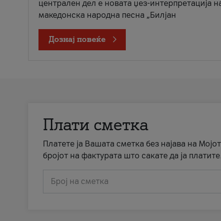
централен дел е новата џез-интерпретација н
македонска народна песна „Билјан
Дознај повеќе
Плати сметка
Платете ја Вашата сметка без најава на Мојот
бројот на фактурата што сакате да ја платите
Број на сметка