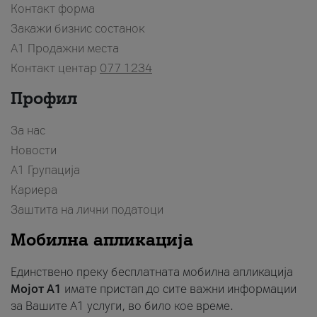
Контакт форма
Закажи бизнис состанок
A1 Продажни места
Контакт центар
077 1234
Профил
За нас
Новости
А1 Групација
Кариера
Заштита на лични податоци
Мобилна апликација
Единствено преку бесплатната мобилна апликација
Мојот A1
имате пристап до сите важни информации
за Вашите A1 услуги, во било кое време.