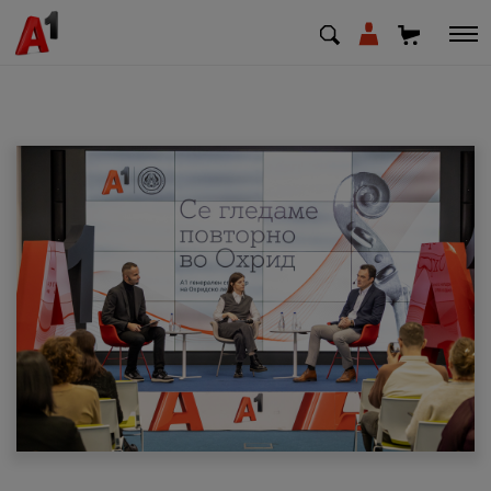
МК
EN
SQ
Приватни
Деловни
Поддршка
Надополни кредит
Плати сметка