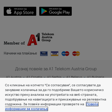
Member of
Начини на плаќање
Дознај повеќе за A1 Telekom Austria Group
A1 Austria
A1 Croatia
A1 Serbia
A1 Belarus
A1 Bulgaria
A1 Slovenia
A1 Digital
Со кликање на копчето "Се согласувам", се согласувате да
зачуваме колачиња за да го подобриме Вашето корисничко
искуство преку анализа на употребата на веб-страната,
подобрување на навигацијата и прикажување на релевантна
содржина. За повеќе информации проверете на
Повеќе
информации за колачиња