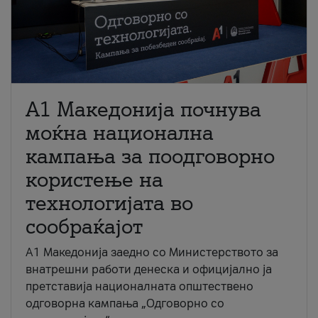
A1 Македонија почнува
моќна национална
кампања за поодговорно
користење на
технологијата во
сообраќајот
A1 Македонија заедно со Министерството за
внатрешни работи денеска и официјално ја
претставија националната општествено
одговорна кампања „Одговорно со