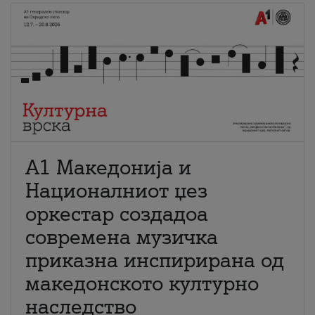
А1 Македонија и
Националниот џез
оркестар создадоа
современа музичка
приказна инспирирана од
македонското културно
наследство