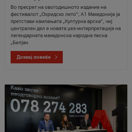
Во пресрет на овогодишното издание на
фестивалот „Охридско лето“, А1 Македонија ја
претстави кампањата „Културна врска“, чиј
централен дел е новата џез-интерпретација на
легендарната македонска народна песна
„Билјан
Дознај повеќе