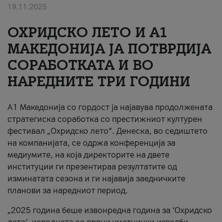
19.11.2025
За нас
ОХРИДСКО ЛЕТО И A1
#ПодобарОнлајн
МАКЕДОНИЈА ЈА ПОТВРДИЈА
СОРАБОТКАТА И ВО
НАРЕДНИТЕ ТРИ ГОДИНИ
A1 Македонија со гордост ја најавува продолжената
стратегиска соработка со престижниот културен
фестивал „Охридско лето“. Денеска, во седиштето
на компанијата, се одржа конференција за
медиумите, на која директорите на двете
институции ги презентираа резултатите од
изминатата сезона и ги најавија заедничките
планови за наредниот период.
„2025 година беше извонредна година за ‘Охридско