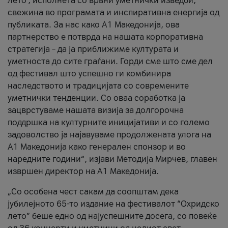
лето’, исполнета со врвни уметнички изведби,
свежина во програмата и инспиративна енергија од
публиката. За нас како A1 Македонија, ова
партнерство е потврда на нашата корпоративна
стратегија – да ја приближиме културата и
уметноста до сите граѓани. Горди сме што сме дел
од фестивал што успешно ги комбинира
наследството и традицијата со современите
уметнички тенденции. Со оваа соработка ја
зацврстуваме нашата визија за долгорочна
поддршка на културните иницијативи и со големо
задоволство ја најавуваме продолжената улога на
A1 Македонија како генерален спонзор и во
наредните години“, изјави Методија Мирчев, главен
извршен директор на A1 Македонија.
„Со особена чест сакам да соопштам дека
јубилејното 65-то издание на фестивалот “Охридско
лето” беше едно од најуспешните досега, со повеќе