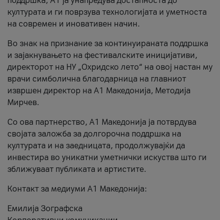
поддршка, A1 ја унапредува достапноста до
културата и ги поврзува технологијата и уметноста
на современ и иновативен начин.
Во знак на признание за континуираната поддршка
и зајакнувањето на фестивалските иницијативи,
директорот на НУ „Охридско лето“ на овој настан му
врачи симболична благодарница на главниот
извршен директор на A1 Македонија, Методија
Мирчев.
Со ова партнерство, A1 Македонија ја потврдува
својата заложба за долгорочна поддршка на
културата и на заедницата, продолжувајќи да
инвестира во уникатни уметнички искуства што ги
зближуваат публиката и артистите.
Контакт за медиуми А1 Македонија:
Емилија Зографска