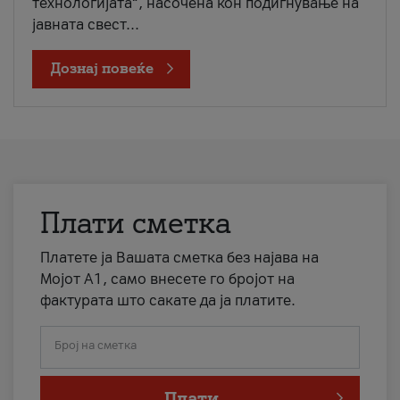
технологијата“, насочена кон подигнување на
јавната свест...
Дознај повеќе
Плати сметка
Платете ја Вашата сметка без најава на
Мојот А1, само внесете го бројот на
фактурата што сакате да ја платите.
Број на сметка
Плати