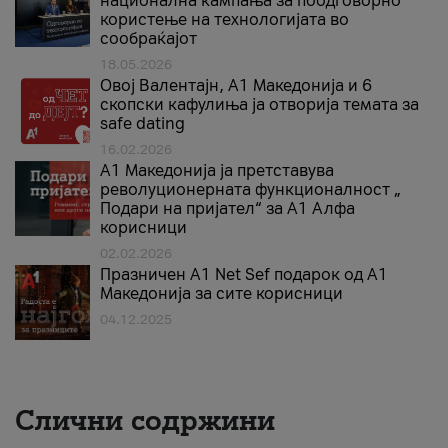
национална кампања за поодговорно
користење на технологијата во
сообраќајот
18.05.2026
Овој Валентајн, A1 Македонија и 6
скопски кафулиња ја отворија темата за
safe dating
16.02.2026
А1 Македонија ја претставува
револуционерната функционалност „
Подари на пријател“ за А1 Алфа
корисници
02.02.2026
Празничен A1 Net Sеf подарок од А1
Македонија за сите корисници
04.12.2025
Слични содржини