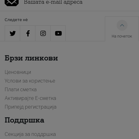
Следете нè
На почеток
Брзи линкови
Ценовници
Услови за користење
Плати сметка
Активирајте Е-сметка
Припејд регистрација
Поддршка
Секција за поддршка