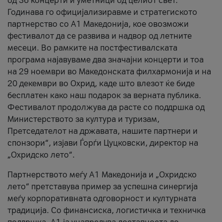
од 36 концерти и уметници од целиот свет.
Годинава го официјализиравме и стратегиското
партнерство со А1 Македонија, кое овозможи
фестивалот да се развива и надвор од летните
месеци. Во рамките на постфестивалската
програма најавуваме два значајни концерти и тоа
на 29 ноември во Македонската филхармонија и на
20 декември во Охрид, каде што влезот ќе биде
бесплатен како наш подарок за верната публика.
Фестивалот продолжува да расте со поддршка од
Министерството за култура и туризам,
Претседателот на државата, нашите партнери и
спонзори“, изјави Ѓорѓи Цуцковски, директор на
„Охридско лето“.
Партнерството меѓу A1 Македонија и „Охридско
лето“ претставува пример за успешна синергија
меѓу корпоративната одговорност и културната
традиција. Со финансиска, логистичка и техничка