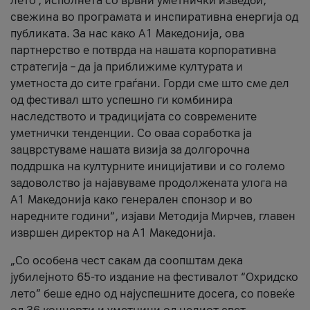
лето’, исполнета со врвни уметнички изведби,
свежина во програмата и инспиративна енергија од
публиката. За нас како A1 Македонија, ова
партнерство е потврда на нашата корпоративна
стратегија – да ја приближиме културата и
уметноста до сите граѓани. Горди сме што сме дел
од фестивал што успешно ги комбинира
наследството и традицијата со современите
уметнички тенденции. Со оваа соработка ја
зацврстуваме нашата визија за долгорочна
поддршка на културните иницијативи и со големо
задоволство ја најавуваме продолжената улога на
A1 Македонија како генерален спонзор и во
наредните години“, изјави Методија Мирчев, главен
извршен директор на A1 Македонија.
„Со особена чест сакам да соопштам дека
јубилејното 65-то издание на фестивалот “Охридско
лето” беше едно од најуспешните досега, со повеќе