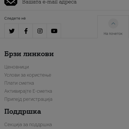
Следете нè
На почеток
Брзи линкови
Ценовници
Услови за користење
Плати сметка
Активирајте Е-сметка
Припејд регистрација
Поддршка
Секција за поддршка