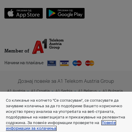
Member of
Начини на плаќање
Дознај повеќе за A1 Telekom Austria Group
A1 Austria
A1 Croatia
A1 Serbia
A1 Belarus
A1 Bulgaria
A1 Slovenia
A1 Digital
Со кликање на копчето "Се согласувам", се согласувате да
зачуваме колачиња за да го подобриме Вашето корисничко
искуство преку анализа на употребата на веб-страната,
подобрување на навигацијата и прикажување на релевантна
содржина. За повеќе информации проверете на
Повеќе
информации за колачиња