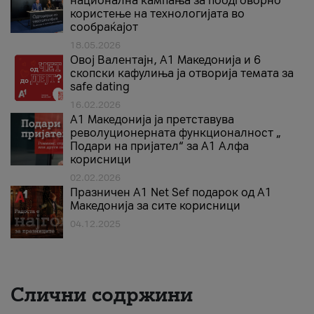
национална кампања за поодговорно
користење на технологијата во
сообраќајот
18.05.2026
Овој Валентајн, A1 Македонија и 6
скопски кафулиња ја отворија темата за
safe dating
16.02.2026
А1 Македонија ја претставува
револуционерната функционалност „
Подари на пријател“ за А1 Алфа
корисници
02.02.2026
Празничен A1 Net Sеf подарок од А1
Македонија за сите корисници
04.12.2025
Слични содржини