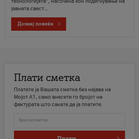
технологијата“, насочена кон подигнување на
јавната свест...
Дознај повеќе
Плати сметка
Платете ја Вашата сметка без најава на
Мојот А1, само внесете го бројот на
фактурата што сакате да ја платите.
Број на сметка
Плати