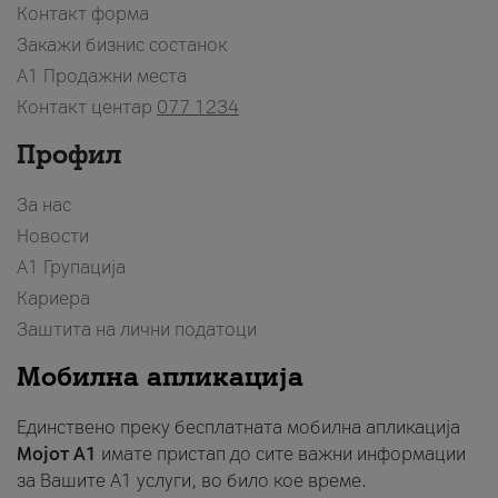
Контакт форма
Закажи бизнис состанок
A1 Продажни места
Контакт центар
077 1234
Профил
За нас
Новости
А1 Групација
Кариера
Заштита на лични податоци
Мобилна апликација
Единствено преку бесплатната мобилна апликација
Мојот A1
имате пристап до сите важни информации
за Вашите A1 услуги, во било кое време.