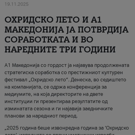
19.11.2025
За нас
ОХРИДСКО ЛЕТО И A1
#ПодобарОнлајн
МАКЕДОНИЈА ЈА ПОТВРДИЈА
СОРАБОТКАТА И ВО
НАРЕДНИТЕ ТРИ ГОДИНИ
A1 Македонија со гордост ја најавува продолжената
стратегиска соработка со престижниот културен
фестивал „Охридско лето“. Денеска, во седиштето
на компанијата, се одржа конференција за
медиумите, на која директорите на двете
институции ги презентираа резултатите од
изминатата сезона и ги најавија заедничките
планови за наредниот период.
„2025 година беше извонредна година за ‘Охридско