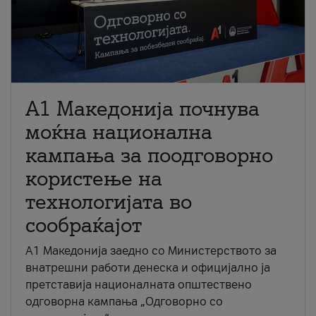
A1 Македонија почнува
моќна национална
кампања за поодговорно
користење на
технологијата во
сообраќајот
A1 Македонија заедно со Министерството за
внатрешни работи денеска и официјално ја
претставија националната општествено
одговорна кампања „Одговорно со