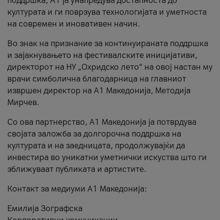
поддршка, A1 ја унапредува достапноста до
културата и ги поврзува технологијата и уметноста
на современ и иновативен начин.
Во знак на признание за континуираната поддршка
и зајакнувањето на фестивалските иницијативи,
директорот на НУ „Охридско лето“ на овој настан му
врачи симболична благодарница на главниот
извршен директор на A1 Македонија, Методија
Мирчев.
Со ова партнерство, A1 Македонија ја потврдува
својата заложба за долгорочна поддршка на
културата и на заедницата, продолжувајќи да
инвестира во уникатни уметнички искуства што ги
зближуваат публиката и артистите.
Контакт за медиуми А1 Македонија:
Емилија Зографска