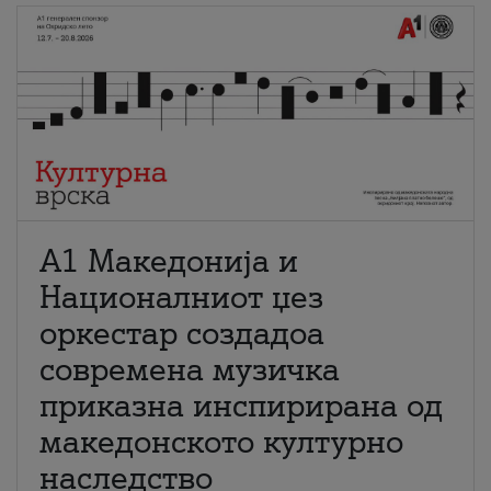
А1 Македонија и
Националниот џез
оркестар создадоа
современа музичка
приказна инспирирана од
македонското културно
наследство