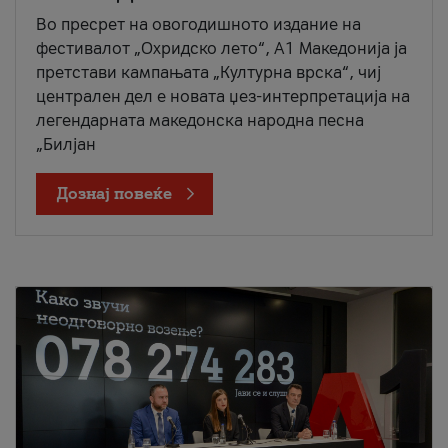
Во пресрет на овогодишното издание на
фестивалот „Охридско лето“, А1 Македонија ја
претстави кампањата „Културна врска“, чиј
централен дел е новата џез-интерпретација на
легендарната македонска народна песна
„Билјан
Дознај повеќе