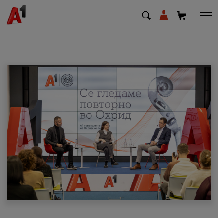
МК
EN
SQ
Приватни
Деловни
Поддршка
Надополни кредит
Плати сметка