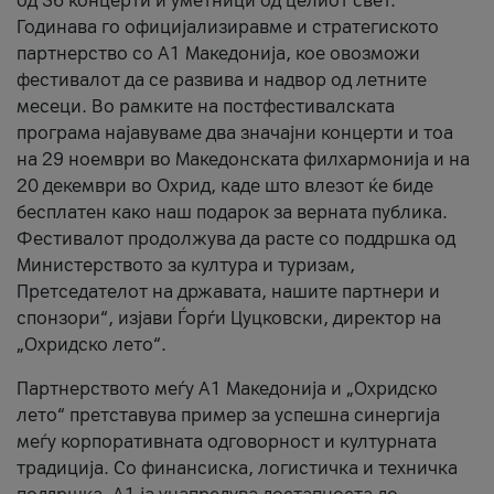
од 36 концерти и уметници од целиот свет.
Годинава го официјализиравме и стратегиското
партнерство со А1 Македонија, кое овозможи
фестивалот да се развива и надвор од летните
месеци. Во рамките на постфестивалската
програма најавуваме два значајни концерти и тоа
на 29 ноември во Македонската филхармонија и на
20 декември во Охрид, каде што влезот ќе биде
бесплатен како наш подарок за верната публика.
Фестивалот продолжува да расте со поддршка од
Министерството за култура и туризам,
Претседателот на државата, нашите партнери и
спонзори“, изјави Ѓорѓи Цуцковски, директор на
„Охридско лето“.
Партнерството меѓу A1 Македонија и „Охридско
лето“ претставува пример за успешна синергија
меѓу корпоративната одговорност и културната
традиција. Со финансиска, логистичка и техничка