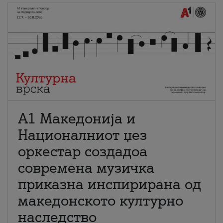
А1 Македонија и
Националниот џез
оркестар создадоа
современа музичка
приказна инспирирана од
македонското културно
наследство