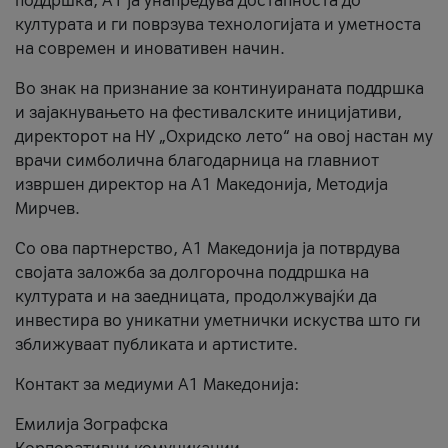
поддршка, A1 ја унапредува достапноста до
културата и ги поврзува технологијата и уметноста
на современ и иновативен начин.
Во знак на признание за континуираната поддршка
и зајакнувањето на фестивалските иницијативи,
директорот на НУ „Охридско лето“ на овој настан му
врачи симболична благодарница на главниот
извршен директор на A1 Македонија, Методија
Мирчев.
Со ова партнерство, A1 Македонија ја потврдува
својата заложба за долгорочна поддршка на
културата и на заедницата, продолжувајќи да
инвестира во уникатни уметнички искуства што ги
зближуваат публиката и артистите.
Контакт за медиуми А1 Македонија:
Емилија Зографска