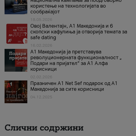
национална кампања за поодговорно
користење на технологијата во
сообраќајот
18.05.2026
Овој Валентајн, A1 Македонија и 6
скопски кафулиња ја отворија темата за
safe dating
16.02.2026
А1 Македонија ја претставува
револуционерната функционалност „
Подари на пријател“ за А1 Алфа
корисници
02.02.2026
Празничен A1 Net Sеf подарок од А1
Македонија за сите корисници
04.12.2025
Слични содржини