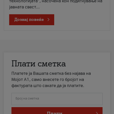
технологијата“, насочена кон подигнување на
јавната свест...
Дознај повеќе
Плати сметка
Платете ја Вашата сметка без најава на
Мојот А1, само внесете го бројот на
фактурата што сакате да ја платите.
Број на сметка
Плати