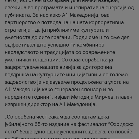
лето’, исполнета со врвни уметнички изведби,
свежина во програмата и инспиративна енергија од
публиката. За нас како A1 Македонија, ова
партнерство е потврда на нашата корпоративна
стратегија – да ја приближиме културата и
уметноста до сите граѓани. Горди сме што сме дел
од фестивал што успешно ги комбинира
наследството и традицијата со современите
уметнички тенденции. Со оваа соработка ја
зацврстуваме нашата визија за долгорочна
поддршка на културните иницијативи и со големо
задоволство ја најавуваме продолжената улога на
A1 Македонија како генерален спонзор и во
наредните години“, изјави Методија Мирчев, главен
извршен директор на A1 Македонија.
„Со особена чест сакам да соопштам дека
јубилејното 65-то издание на фестивалот “Охридско
лето” беше едно од најуспешните досега, со повеќе