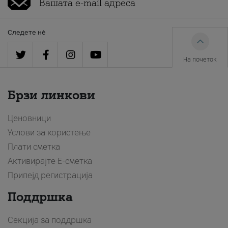
Следете нè
На почеток
Брзи линкови
Ценовници
Услови за користење
Плати сметка
Активирајте Е-сметка
Припејд регистрација
Поддршка
Секција за поддршка