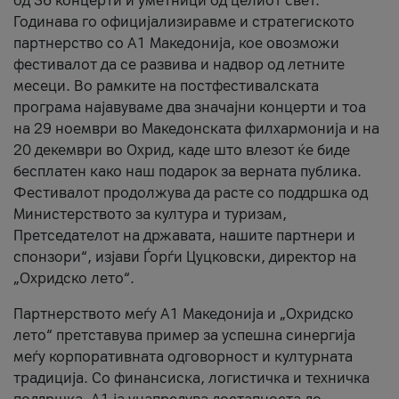
од 36 концерти и уметници од целиот свет.
Годинава го официјализиравме и стратегиското
партнерство со А1 Македонија, кое овозможи
фестивалот да се развива и надвор од летните
месеци. Во рамките на постфестивалската
програма најавуваме два значајни концерти и тоа
на 29 ноември во Македонската филхармонија и на
20 декември во Охрид, каде што влезот ќе биде
бесплатен како наш подарок за верната публика.
Фестивалот продолжува да расте со поддршка од
Министерството за култура и туризам,
Претседателот на државата, нашите партнери и
спонзори“, изјави Ѓорѓи Цуцковски, директор на
„Охридско лето“.
Партнерството меѓу A1 Македонија и „Охридско
лето“ претставува пример за успешна синергија
меѓу корпоративната одговорност и културната
традиција. Со финансиска, логистичка и техничка