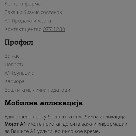
Контакт форма
Закажи бизнис состанок
A1 Продажни места
Контакт центар
077 1234
Профил
За нас
Новости
А1 Групација
Кариера
Заштита на лични податоци
Мобилна апликација
Единствено преку бесплатната мобилна апликација
Мојот A1
имате пристап до сите важни информации
за Вашите A1 услуги, во било кое време.