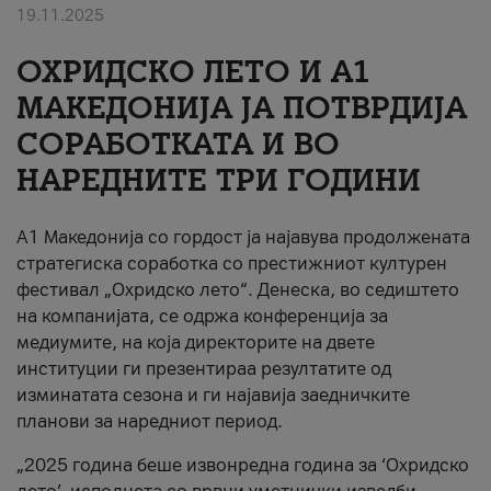
19.11.2025
За нас
ОХРИДСКО ЛЕТО И A1
#ПодобарОнлајн
МАКЕДОНИЈА ЈА ПОТВРДИЈА
СОРАБОТКАТА И ВО
НАРЕДНИТЕ ТРИ ГОДИНИ
A1 Македонија со гордост ја најавува продолжената
стратегиска соработка со престижниот културен
фестивал „Охридско лето“. Денеска, во седиштето
на компанијата, се одржа конференција за
медиумите, на која директорите на двете
институции ги презентираа резултатите од
изминатата сезона и ги најавија заедничките
планови за наредниот период.
„2025 година беше извонредна година за ‘Охридско