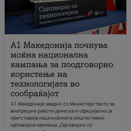
A1 Македонија почнува
моќна национална
кампања за поодговорно
користење на
технологијата во
сообраќајот
A1 Македонија заедно со Министерството за
внатрешни работи денеска и официјално ја
претставија националната општествено
одговорна кампања „Одговорно со