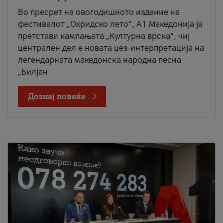
Во пресрет на овогодишното издание на
фестивалот „Охридско лето“, А1 Македонија ја
претстави кампањата „Културна врска“, чиј
централен дел е новата џез-интерпретација на
легендарната македонска народна песна
„Билјан
Дознај повеќе