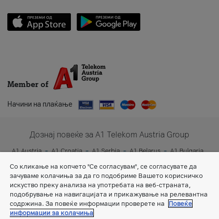
Member of
Начини на плаќање
Дознај повеќе за A1 Telekom Austria Group
A1 Austria
A1 Croatia
A1 Serbia
A1 Belarus
A1 Bulgaria
A1 Slovenia
A1 Digital
Со кликање на копчето "Се согласувам", се согласувате да
зачуваме колачиња за да го подобриме Вашето корисничко
искуство преку анализа на употребата на веб-страната,
подобрување на навигацијата и прикажување на релевантна
содржина. За повеќе информации проверете на
Повеќе
информации за колачиња