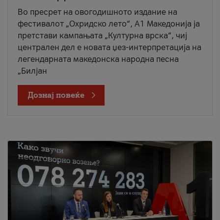
Во пресрет на овогодишното издание на
фестивалот „Охридско лето“, А1 Македонија ја
претстави кампањата „Културна врска“, чиј
централен дел е новата џез-интерпретација на
легендарната македонска народна песна
„Билјан
Дознај повеќе