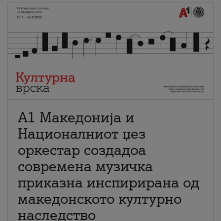
А1 Македонија и
Националниот џез
оркестар создадоа
современа музичка
приказна инспирирана од
македонското културно
наследство