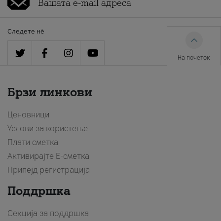
Следете нè
На почеток
Брзи линкови
Ценовници
Услови за користење
Плати сметка
Активирајте Е-сметка
Припејд регистрација
Поддршка
Секција за поддршка