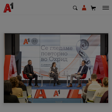
МК
EN
SQ
Приватни
Деловни
Поддршка
Надополни кредит
Плати сметка