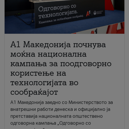
A1 Македонија почнува
моќна национална
кампања за поодговорно
користење на
технологијата во
сообраќајот
A1 Македонија заедно со Министерството за
внатрешни работи денеска и официјално ја
претставија националната општествено
одговорна кампања „Одговорно со