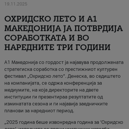
19.11.2025
За нас
ОХРИДСКО ЛЕТО И A1
#ПодобарОнлајн
МАКЕДОНИЈА ЈА ПОТВРДИЈА
СОРАБОТКАТА И ВО
НАРЕДНИТЕ ТРИ ГОДИНИ
A1 Македонија со гордост ја најавува продолжената
стратегиска соработка со престижниот културен
фестивал „Охридско лето“. Денеска, во седиштето
на компанијата, се одржа конференција за
медиумите, на која директорите на двете
институции ги презентираа резултатите од
изминатата сезона и ги најавија заедничките
планови за наредниот период.
„2025 година беше извонредна година за ‘Охридско