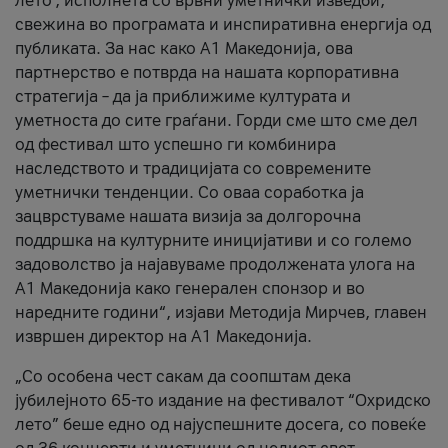
лето’, исполнета со врвни уметнички изведби,
свежина во програмата и инспиративна енергија од
публиката. За нас како A1 Македонија, ова
партнерство е потврда на нашата корпоративна
стратегија – да ја приближиме културата и
уметноста до сите граѓани. Горди сме што сме дел
од фестивал што успешно ги комбинира
наследството и традицијата со современите
уметнички тенденции. Со оваа соработка ја
зацврстуваме нашата визија за долгорочна
поддршка на културните иницијативи и со големо
задоволство ја најавуваме продолжената улога на
A1 Македонија како генерален спонзор и во
наредните години“, изјави Методија Мирчев, главен
извршен директор на A1 Македонија.
„Со особена чест сакам да соопштам дека
јубилејното 65-то издание на фестивалот “Охридско
лето” беше едно од најуспешните досега, со повеќе