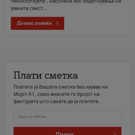
технологијата“, насочена кон подигнување на
јавната свест...
Дознај повеќе
Плати сметка
Платете ја Вашата сметка без најава на
Мојот А1, само внесете го бројот на
фактурата што сакате да ја платите.
Број на сметка
Плати