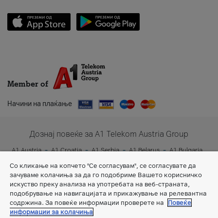
Member of
Начини на плаќање
Дознај повеќе за A1 Telekom Austria Group
A1 Austria
A1 Croatia
A1 Serbia
A1 Belarus
A1 Bulgaria
A1 Slovenia
A1 Digital
Со кликање на копчето "Се согласувам", се согласувате да
зачуваме колачиња за да го подобриме Вашето корисничко
искуство преку анализа на употребата на веб-страната,
подобрување на навигацијата и прикажување на релевантна
содржина. За повеќе информации проверете на
Повеќе
информации за колачиња