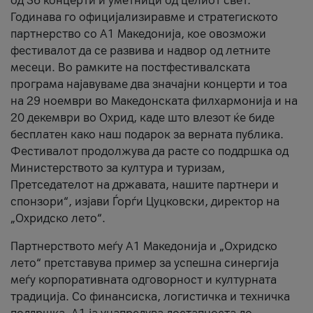
од 36 концерти и уметници од целиот свет.
Годинава го официјализиравме и стратегиското
партнерство со А1 Македонија, кое овозможи
фестивалот да се развива и надвор од летните
месеци. Во рамките на постфестивалската
програма најавуваме два значајни концерти и тоа
на 29 ноември во Македонската филхармонија и на
20 декември во Охрид, каде што влезот ќе биде
бесплатен како наш подарок за верната публика.
Фестивалот продолжува да расте со поддршка од
Министерството за култура и туризам,
Претседателот на државата, нашите партнери и
спонзори“, изјави Ѓорѓи Цуцковски, директор на
„Охридско лето“.
Партнерството меѓу A1 Македонија и „Охридско
лето“ претставува пример за успешна синергија
меѓу корпоративната одговорност и културната
традиција. Со финансиска, логистичка и техничка