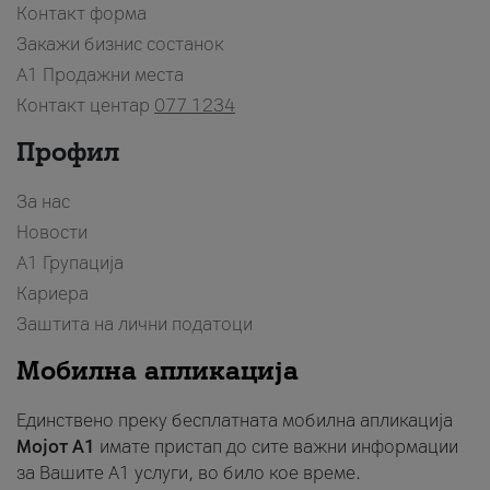
Контакт форма
Закажи бизнис состанок
A1 Продажни места
Контакт центар
077 1234
Профил
За нас
Новости
А1 Групација
Кариера
Заштита на лични податоци
Мобилна апликација
Единствено преку бесплатната мобилна апликација
Мојот A1
имате пристап до сите важни информации
за Вашите A1 услуги, во било кое време.