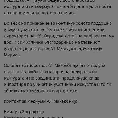
поддршка, A1 ја унапредува достапноста до
културата и ги поврзува технологијата и уметноста
на современ и иновативен начин.
Во знак на признание за континуираната поддршка
и зајакнувањето на фестивалските иницијативи,
директорот на НУ „Охридско лето“ на овој настан му
врачи симболична благодарница на главниот
извршен директор на A1 Македонија, Методија
Мирчев.
Со ова партнерство, A1 Македонија ја потврдува
својата заложба за долгорочна поддршка на
културата и на заедницата, продолжувајќи да
инвестира во уникатни уметнички искуства што ги
зближуваат публиката и артистите.
Контакт за медиуми А1 Македонија:
Емилија Зографска