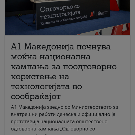
A1 Македонија почнува
моќна национална
кампања за поодговорно
користење на
технологијата во
сообраќајот
A1 Македонија заедно со Министерството за
внатрешни работи денеска и официјално ја
претставија националната општествено
одговорна кампања „Одговорно со