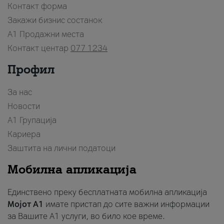
Контакт форма
Закажи бизнис состанок
A1 Продажни места
Контакт центар
077 1234
Профил
За нас
Новости
А1 Групација
Кариера
Заштита на лични податоци
Мобилна апликација
Единствено преку бесплатната мобилна апликација
Мојот A1
имате пристап до сите важни информации
за Вашите A1 услуги, во било кое време.