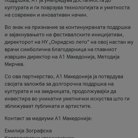
поддршка, A1 ја унапредува достапноста до
културата и ги поврзува технологијата и уметноста
на современ и иновативен начин.
Во знак на признание за континуираната поддршка
и зајакнувањето на фестивалските иницијативи,
директорот на НУ „Охридско лето“ на овој настан му
врачи симболична благодарница на главниот
извршен директор на A1 Македонија, Методија
Мирчев.
Со ова партнерство, A1 Македонија ја потврдува
својата заложба за долгорочна поддршка на
културата и на заедницата, продолжувајќи да
инвестира во уникатни уметнички искуства што ги
зближуваат публиката и артистите.
Контакт за медиуми А1 Македонија:
Емилија Зографска