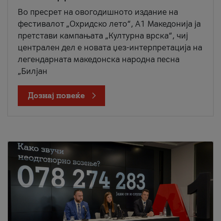
Во пресрет на овогодишното издание на
фестивалот „Охридско лето“, А1 Македонија ја
претстави кампањата „Културна врска“, чиј
централен дел е новата џез-интерпретација на
легендарната македонска народна песна
„Билјан
Дознај повеќе