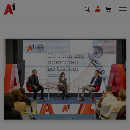
МК
EN
SQ
Приватни
Деловни
Поддршка
Надополни кредит
Плати сметка