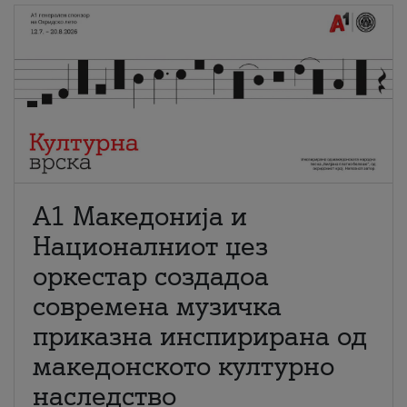
А1 Македонија и
Националниот џез
оркестар создадоа
современа музичка
приказна инспирирана од
македонското културно
наследство