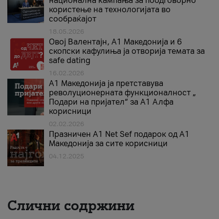
национална кампања за поодговорно
користење на технологијата во
сообраќајот
18.05.2026
Овој Валентајн, A1 Македонија и 6
скопски кафулиња ја отворија темата за
safe dating
16.02.2026
А1 Македонија ја претставува
револуционерната функционалност „
Подари на пријател“ за А1 Алфа
корисници
02.02.2026
Празничен A1 Net Sеf подарок од А1
Македонија за сите корисници
04.12.2025
Слични содржини