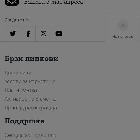
Следете нè
На почеток
Брзи линкови
Ценовници
Услови за користење
Плати сметка
Активирајте Е-сметка
Припејд регистрација
Поддршка
Секција за поддршка