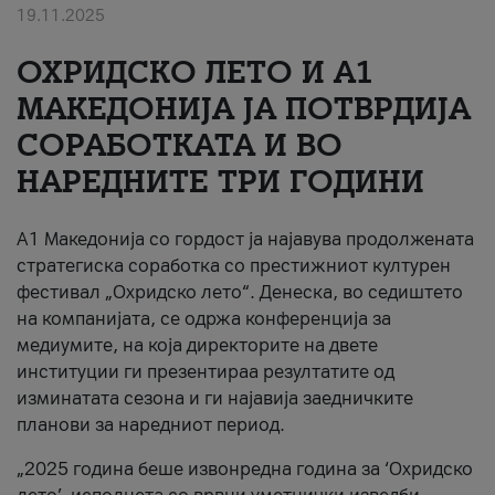
19.11.2025
За нас
ОХРИДСКО ЛЕТО И A1
#ПодобарОнлајн
МАКЕДОНИЈА ЈА ПОТВРДИЈА
СОРАБОТКАТА И ВО
НАРЕДНИТЕ ТРИ ГОДИНИ
A1 Македонија со гордост ја најавува продолжената
стратегиска соработка со престижниот културен
фестивал „Охридско лето“. Денеска, во седиштето
на компанијата, се одржа конференција за
медиумите, на која директорите на двете
институции ги презентираа резултатите од
изминатата сезона и ги најавија заедничките
планови за наредниот период.
„2025 година беше извонредна година за ‘Охридско