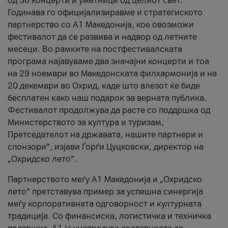
од 36 концерти и уметници од целиот свет.
Годинава го официјализиравме и стратегиското
партнерство со А1 Македонија, кое овозможи
фестивалот да се развива и надвор од летните
месеци. Во рамките на постфестивалската
програма најавуваме два значајни концерти и тоа
на 29 ноември во Македонската филхармонија и на
20 декември во Охрид, каде што влезот ќе биде
бесплатен како наш подарок за верната публика.
Фестивалот продолжува да расте со поддршка од
Министерството за култура и туризам,
Претседателот на државата, нашите партнери и
спонзори“, изјави Ѓорѓи Цуцковски, директор на
„Охридско лето“.
Партнерството меѓу A1 Македонија и „Охридско
лето“ претставува пример за успешна синергија
меѓу корпоративната одговорност и културната
традиција. Со финансиска, логистичка и техничка