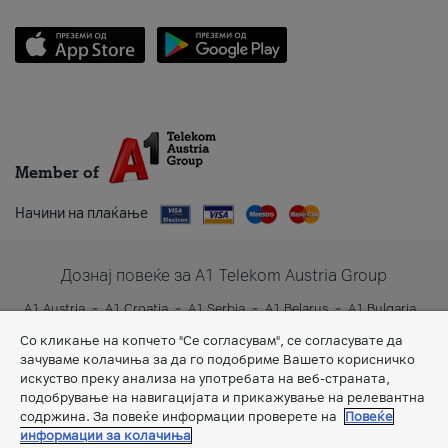
Member of
Начини на плаќање
Дознај повеќе за A1 Telekom Austria Group
A1 Austria
A1 Croatia
A1 Serbia
A1 Belarus
A1 Bulgaria
A1 Slovenia
A1 Digital
Со кликање на копчето "Се согласувам", се согласувате да
зачуваме колачиња за да го подобриме Вашето корисничко
искуство преку анализа на употребата на веб-страната,
подобрување на навигацијата и прикажување на релевантна
содржина. За повеќе информации проверете на
Повеќе
информации за колачиња