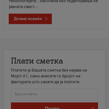
технологијата“, насочена кон подигнување на
јавната свест...
Дознај повеќе
Плати сметка
Платете ја Вашата сметка без најава на
Мојот А1, само внесете го бројот на
фактурата што сакате да ја платите.
Број на сметка
Плати