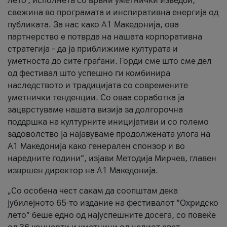
лето’, исполнета со врвни уметнички изведби,
свежина во програмата и инспиративна енергија од
публиката. За нас како A1 Македонија, ова
партнерство е потврда на нашата корпоративна
стратегија – да ја приближиме културата и
уметноста до сите граѓани. Горди сме што сме дел
од фестивал што успешно ги комбинира
наследството и традицијата со современите
уметнички тенденции. Со оваа соработка ја
зацврстуваме нашата визија за долгорочна
поддршка на културните иницијативи и со големо
задоволство ја најавуваме продолжената улога на
A1 Македонија како генерален спонзор и во
наредните години“, изјави Методија Мирчев, главен
извршен директор на A1 Македонија.
„Со особена чест сакам да соопштам дека
јубилејното 65-то издание на фестивалот “Охридско
лето” беше едно од најуспешните досега, со повеќе