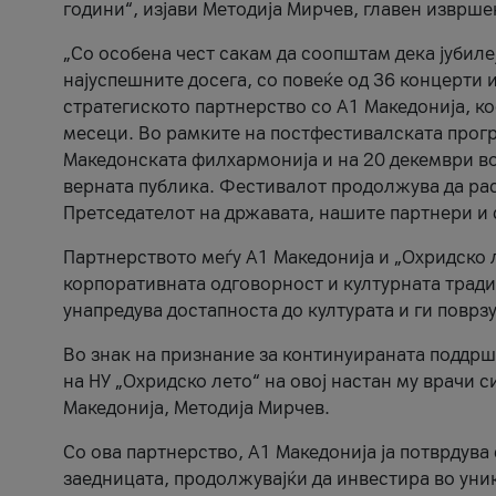
години“, изјави Методија Мирчев, главен изврше
„Со особена чест сакам да соопштам дека јубиле
најуспешните досега, со повеќе од 36 концерти 
стратегиското партнерство со А1 Македонија, к
месеци. Во рамките на постфестивалската прогр
Македонската филхармонија и на 20 декември во
верната публика. Фестивалот продолжува да рас
Претседателот на државата, нашите партнери и с
Партнерството меѓу A1 Македонија и „Охридско 
корпоративната одговорност и културната традиц
унапредува достапноста до културата и ги поврз
Во знак на признание за континуираната поддрш
на НУ „Охридско лето“ на овој настан му врачи
Македонија, Методија Мирчев.
Со ова партнерство, A1 Македонија ја потврдува
заедницата, продолжувајќи да инвестира во уни