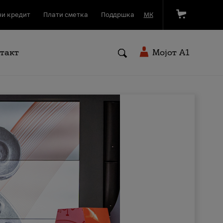
и кредит
Плати сметка
Поддршка
МК
такт
Мојот A1