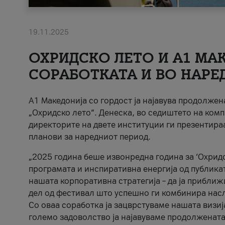
19.11.2025
ОХРИДСКО ЛЕТО И A1 МАК
СОРАБОТКАТА И ВО НАРЕ
A1 Македонија со гордост ја најавува продолже
„Охридско лето“. Денеска, во седиштето на комп
директорите на двете институции ги презентираа
планови за наредниот период.
„2025 година беше извонредна година за ‘Охридс
програмата и инспиративна енергија од публикат
нашата корпоративна стратегија – да ја приближ
дел од фестивал што успешно ги комбинира нас
Со оваа соработка ја зацврстуваме нашата визиј
големо задоволство ја најавуваме продолжената