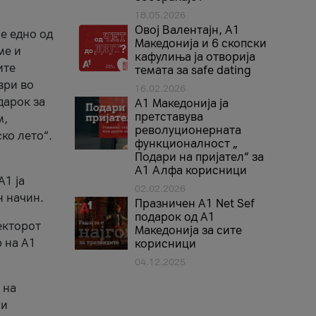
18.05.2026
Овој Валентајн, A1
е едно од
Македонија и 6 скопски
ме и
кафулиња ја отворија
ите
темата за safe dating
ври во
16.02.2026
дарок за
А1 Македонија ја
претставува
м,
револуционерната
ко лето“.
функционалност „
Подари на пријател“ за
А1 Алфа корисници
A1 ја
02.02.2026
н начин.
Празничен A1 Net Sеf
подарок од А1
екторот
Македонија за сите
 на A1
корисници
04.12.2025
 на
 и