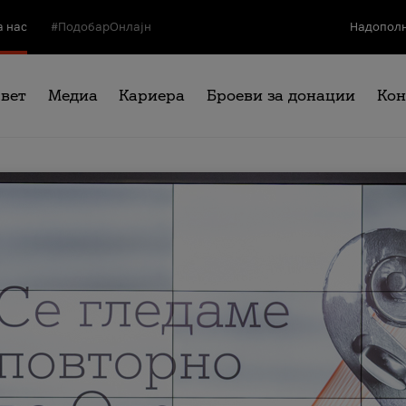
а нас
#ПодобарОнлајн
Надополн
свет
Медиа
Кариера
Броеви за донации
Кон