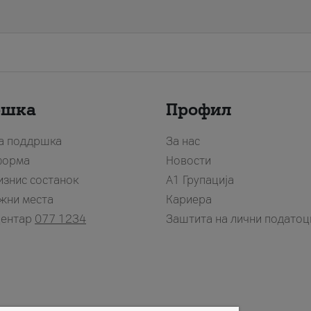
ршка
Профил
за поддршка
За нас
форма
Новости
изнис состанок
А1 Групација
жни места
Кариера
центар
077 1234
Заштита на лични податоц