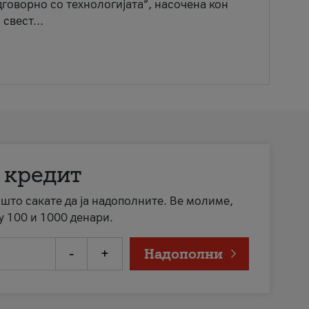
говорно со технологијата“, насочена кон
свест...
 кредит
а што сакате да ја надополните. Ве молиме,
у 100 и 1000 денари.
-
+
Надополни