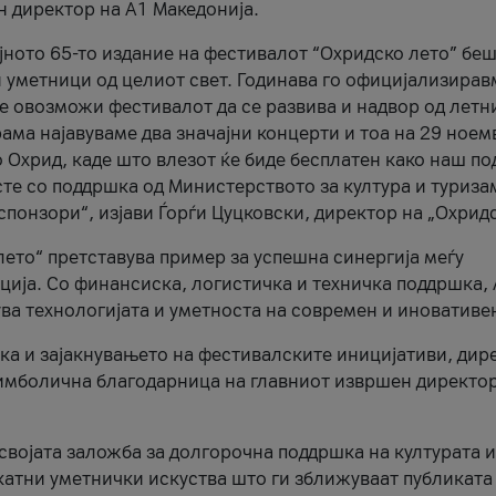
н директор на A1 Македонија.
јното 65-то издание на фестивалот “Охридско лето” беш
и уметници од целиот свет. Годинава го официјализирав
ое овозможи фестивалот да се развива и надвор од летн
ама најавуваме два значајни концерти и тоа на 29 ноем
 Охрид, каде што влезот ќе биде бесплатен како наш по
те со поддршка од Министерството за култура и туриза
понзори“, изјави Ѓорѓи Цуцковски, директор на „Охридс
лето“ претставува пример за успешна синергија меѓу
ија. Со финансиска, логистичка и техничка поддршка, 
ува технологијата и уметноста на современ и иновативе
ка и зајакнувањето на фестивалските иницијативи, дир
 симболична благодарница на главниот извршен директор
 својата заложба за долгорочна поддршка на културата и
катни уметнички искуства што ги зближуваат публиката