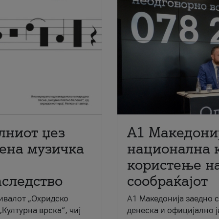
лниот џез
A1 Македони
мена музичка
национална 
користење на
аследство
сообраќајот
ивалот „Охридско
A1 Македонија заедно 
„Културна врска“, чиј
денеска и официјално 