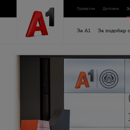
Приватни
Деловни
З
За А1
За подобар 