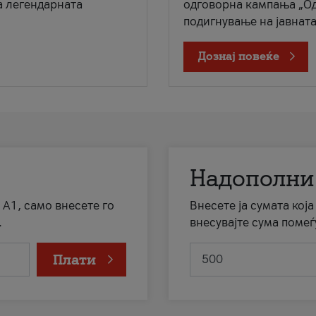
а легендарната
одговорна кампања „Од
подигнување на јавната 
Дознај повеќе
Надополни
 А1, само внесете го
Внесете ја сумата кој
.
внесувајте сума помеѓ
Плати