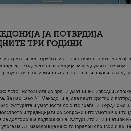
ЕДОНИЈА ЈА ПОТВРДИЈА
ДНИТЕ ТРИ ГОДИНИ
ната стратегиска соработка со престижниот културен ф
анијата, се одржа конференција за медиумите, на која
 резултатите од изминатата сезона и ги најавија заедн
ко лето’, исполнета со врвни уметнички изведби, свеж
а. За нас како A1 Македонија, ова партнерство е потврд
име културата и уметноста до сите граѓани. Горди сме 
ледството и традицијата со современите уметнички тен
а за долгорочна поддршка на културните иницијативи и 
 улога на A1 Македонија како генерален спонзор и во н