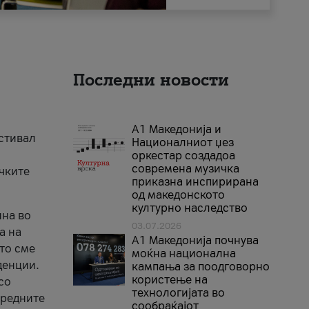
Последни новости
А1 Македонија и
естивал
Националниот џез
оркестар создадоа
современа музичка
ичките
приказна инспирирана
од македонското
културно наследство
ина во
03.07.2026
а на
A1 Македонија почнува
што сме
моќна национална
денции.
кампања за поодговорно
користење на
со
технологијата во
аредните
сообраќајот