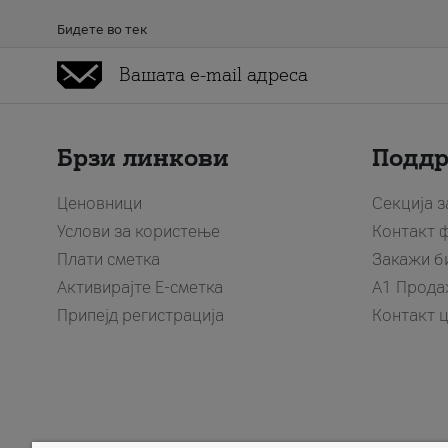
Бидете во тек
Брзи линкови
Подд
Ценовници
Секција 
Услови за користење
Контакт 
Плати сметка
Закажи б
Активирајте Е-сметка
A1 Прода
Припејд регистрација
Контакт 