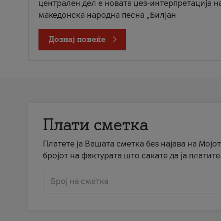
централен дел е новата џез-интерпретација н
македонска народна песна „Билјан
Дознај повеќе
Плати сметка
Платете ја Вашата сметка без најава на Мојот
бројот на фактурата што сакате да ја платите
Број на сметка