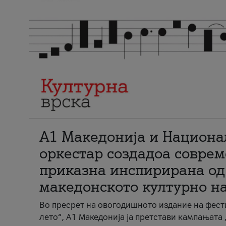
А1 Македонија и Национа
оркестар создадоа совре
приказна инспирирана од
македонското културно н
Во пресрет на овогодишното издание на фест
лето“, А1 Македонија ја претстави кампањата 