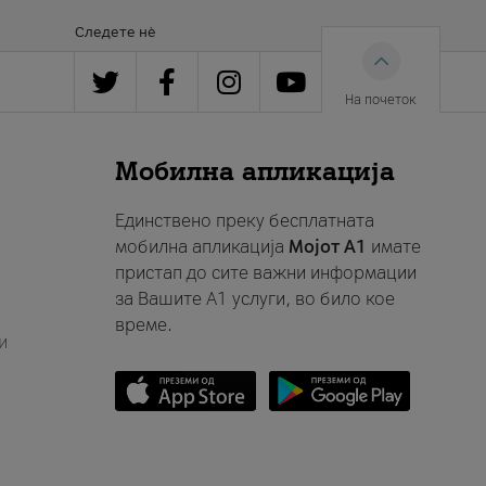
Следете нè
На почеток
Мобилна апликација
Единствено преку бесплатната
мобилна апликација
Мојот A1
имате
пристап до сите важни информации
за Вашите A1 услуги, во било кое
време.
и