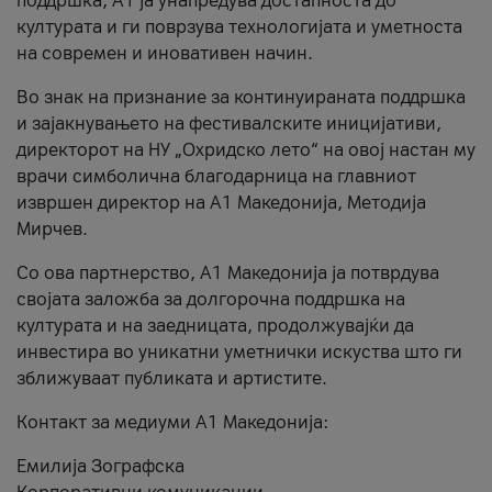
поддршка, A1 ја унапредува достапноста до
културата и ги поврзува технологијата и уметноста
на современ и иновативен начин.
Во знак на признание за континуираната поддршка
и зајакнувањето на фестивалските иницијативи,
директорот на НУ „Охридско лето“ на овој настан му
врачи симболична благодарница на главниот
извршен директор на A1 Македонија, Методија
Мирчев.
Со ова партнерство, A1 Македонија ја потврдува
својата заложба за долгорочна поддршка на
културата и на заедницата, продолжувајќи да
инвестира во уникатни уметнички искуства што ги
зближуваат публиката и артистите.
Контакт за медиуми А1 Македонија:
Емилија Зографска