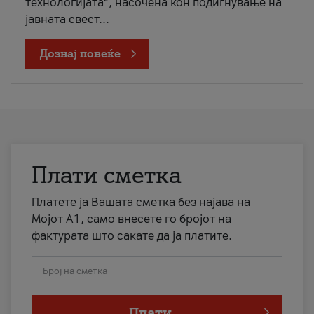
технологијата“, насочена кон подигнување на
јавната свест...
Дознај повеќе
Плати сметка
Платете ја Вашата сметка без најава на
Мојот А1, само внесете го бројот на
фактурата што сакате да ја платите.
Број на сметка
Плати