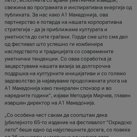
лето’, исполнета со врвни уметнички изведби,
свежина во програмата и инспиративна енергија од
публиката. За нас како A1 Македонија, ова
партнерство е потврда на нашата корпоративна
стратегија – да ја приближиме културата и
уметноста до сите граѓани. Горди сме што сме дел
од фестивал што успешно ги комбинира
наследството и традицијата со современите
уметнички тенденции. Со оваа соработка ја
зацврстуваме нашата визија за долгорочна
поддршка на културните иницијативи и со големо
задоволство ја најавуваме продолжената улога на
A1 Македонија како генерален спонзор и во
наредните години“, изјави Методија Мирчев, главен
извршен директор на A1 Македонија.
„Со особена чест сакам да соопштам дека
јубилејното 65-то издание на фестивалот “Охридско
лето” беше едно од најуспешните досега, со повеќе