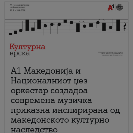
А1 Македонија и
Националниот џез
оркестар создадоа
современа музичка
приказна инспирирана од
македонското културно
наследство