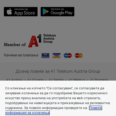
Member of
Начини на плаќање
Дознај повеќе за A1 Telekom Austria Group
A1 Austria
A1 Croatia
A1 Serbia
A1 Belarus
A1 Bulgaria
A1 Slovenia
A1 Digital
Со кликање на копчето "Се согласувам", се согласувате да
зачуваме колачиња за да го подобриме Вашето корисничко
искуство преку анализа на употребата на веб-страната,
подобрување на навигацијата и прикажување на релевантна
содржина. За повеќе информации проверете на
Повеќе
информации за колачиња