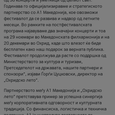
од 36 концерти и уметници од целиот свет.
Годинава го официјализиравме и стратегиското
партнерство со А1 Македонија, кое овозможи
фестивалот да се развива и надвор од летните
месеци. Во рамките на постфестивалската
програма најавуваме два значајни концерти и тоа
на 29 ноември во Македонската филхармонија и на
20 декември во Охрид, каде што влезот ќе биде
бесплатен како наш подарок за верната публика.
Фестивалот продолжува да расте со поддршка од
Министерството за култура и туризам,
Претседателот на државата, нашите партнери и
спонзори“, изјави Ѓорѓи Цуцковски, директор на
„Охридско лето“.
Партнерството меѓу A1 Македонија и „Охридско
лето“ претставува пример за успешна синергија
меѓу корпоративната одговорност и културната
традиција. Со финансиска, логистичка и техничка