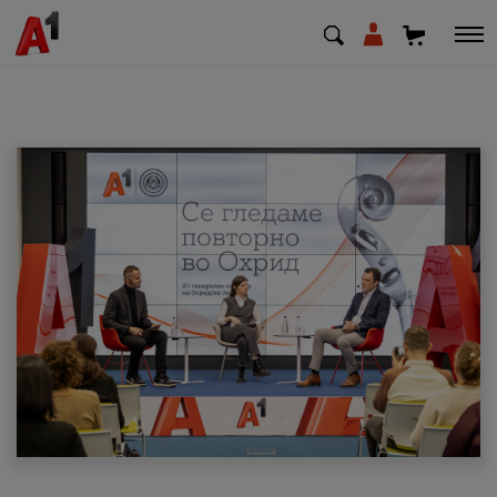
МК
EN
SQ
Приватни
Деловни
Поддршка
Надополни кредит
Плати сметка