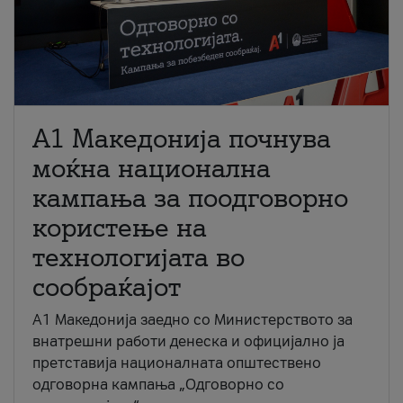
A1 Македонија почнува
моќна национална
кампања за поодговорно
користење на
технологијата во
сообраќајот
A1 Македонија заедно со Министерството за
внатрешни работи денеска и официјално ја
претставија националната општествено
одговорна кампања „Одговорно со