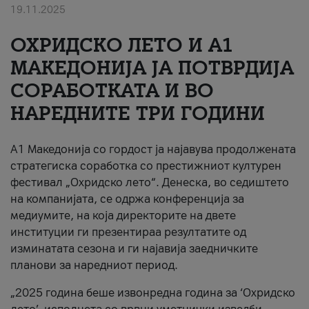
19.11.2025
За нас
ОХРИДСКО ЛЕТО И A1
#ПодобарОнлајн
МАКЕДОНИЈА ЈА ПОТВРДИЈА
СОРАБОТКАТА И ВО
НАРЕДНИТЕ ТРИ ГОДИНИ
A1 Македонија со гордост ја најавува продолжената
стратегиска соработка со престижниот културен
фестивал „Охридско лето“. Денеска, во седиштето
на компанијата, се одржа конференција за
медиумите, на која директорите на двете
институции ги презентираа резултатите од
изминатата сезона и ги најавија заедничките
планови за наредниот период.
„2025 година беше извонредна година за ‘Охридско