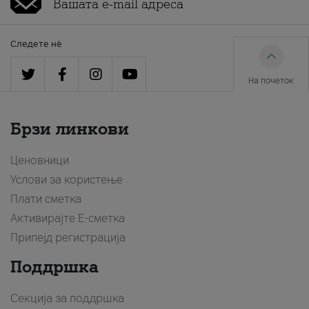
Следете нè
На почеток
Брзи линкови
Ценовници
Услови за користење
Плати сметка
Активирајте Е-сметка
Припејд регистрација
Поддршка
Секција за поддршка