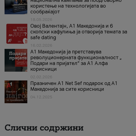
национална кампања за поодговорно
користење на технологијата во
сообраќајот
18.05.2026
Овој Валентајн, A1 Македонија и 6
скопски кафулиња ја отворија темата за
safe dating
16.02.2026
А1 Македонија ја претставува
револуционерната функционалност „
Подари на пријател“ за А1 Алфа
корисници
02.02.2026
Празничен A1 Net Sеf подарок од А1
Македонија за сите корисници
04.12.2025
Слични содржини