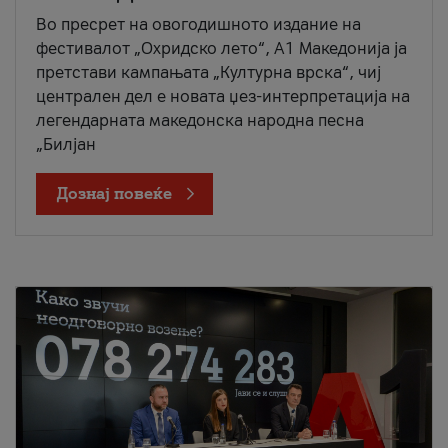
Во пресрет на овогодишното издание на
фестивалот „Охридско лето“, А1 Македонија ја
претстави кампањата „Културна врска“, чиј
централен дел е новата џез-интерпретација на
легендарната македонска народна песна
„Билјан
Дознај повеќе