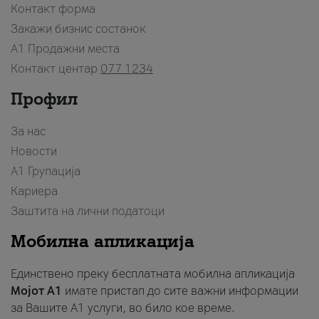
Контакт форма
Закажи бизнис состанок
A1 Продажни места
Контакт центар
077 1234
Профил
За нас
Новости
А1 Групација
Кариера
Заштита на лични податоци
Мобилна апликација
Единствено преку бесплатната мобилна апликација
Мојот A1
имате пристап до сите важни информации
за Вашите A1 услуги, во било кое време.