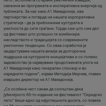
лето’, исполнета со врвни уметнички изведби,
свежина во програмата и инспиративна енергија од
публиката. За нас како A1 Македонија, ова
партнерство е потврда на нашата корпоративна
стратегија – да ја приближиме културата и
уметноста до сите граѓани. Горди сме што сме дел
од фестивал што успешно ги комбинира
наследството и традицијата со современите
уметнички тенденции. Со оваа соработка ја
зацврстуваме нашата визија за долгорочна
поддршка на културните иницијативи и со големо
задоволство ја најавуваме продолжената улога на
A1 Македонија како генерален спонзор и во
наредните години“, изјави Методија Мирчев, главен
извршен директор на A1 Македонија.
„Со особена чест сакам да соопштам дека
јубилејното 65-то издание на фестивалот “Охридско
лето” беше едно од најуспешните досега, со повеќе