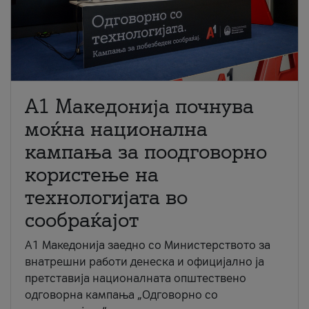
A1 Македонија почнува
моќна национална
кампања за поодговорно
користење на
технологијата во
сообраќајот
A1 Македонија заедно со Министерството за
внатрешни работи денеска и официјално ја
претставија националната општествено
одговорна кампања „Одговорно со