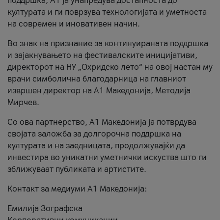
поддршка, A1 ја унапредува достапноста до
културата и ги поврзува технологијата и уметноста
на современ и иновативен начин.
Во знак на признание за континуираната поддршка
и зајакнувањето на фестивалските иницијативи,
директорот на НУ „Охридско лето“ на овој настан му
врачи симболична благодарница на главниот
извршен директор на A1 Македонија, Методија
Мирчев.
Со ова партнерство, A1 Македонија ја потврдува
својата заложба за долгорочна поддршка на
културата и на заедницата, продолжувајќи да
инвестира во уникатни уметнички искуства што ги
зближуваат публиката и артистите.
Контакт за медиуми А1 Македонија:
Емилија Зографска