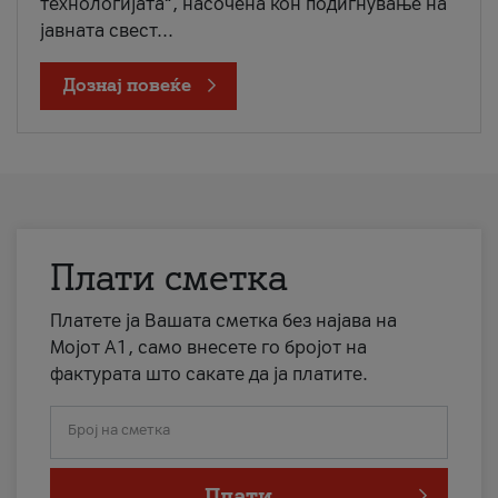
технологијата“, насочена кон подигнување на
јавната свест...
Дознај повеќе
Плати сметка
Платете ја Вашата сметка без најава на
Мојот А1, само внесете го бројот на
фактурата што сакате да ја платите.
Број на сметка
Плати