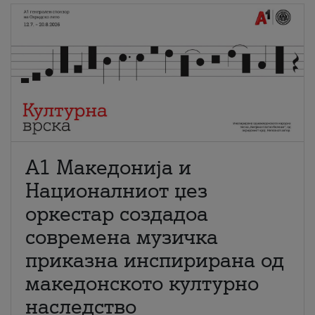
А1 Македонија и
Националниот џез
оркестар создадоа
современа музичка
приказна инспирирана од
македонското културно
наследство