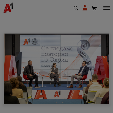
МК
EN
SQ
Приватни
Деловни
Поддршка
Надополни кредит
Плати сметка