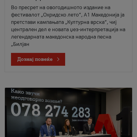
Во пресрет на овогодишното издание на
фестивалот „Охридско лето“, А1 Македонија ја
претстави кампањата „Културна врска“, чиј
централен дел е новата џез-интерпретација на
легендарната македонска народна песна
„Билјан
Дознај повеќе