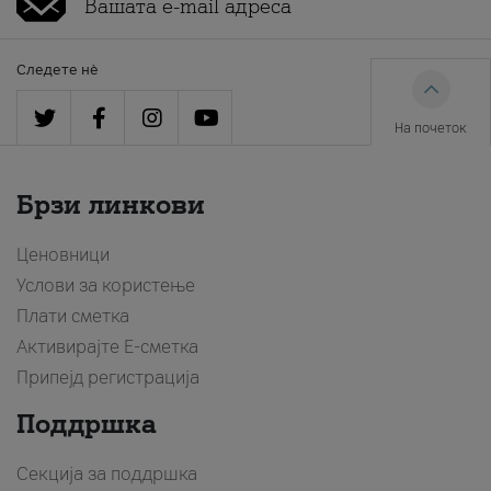
Следете нè
На почеток
Брзи линкови
Ценовници
Услови за користење
Плати сметка
Активирајте Е-сметка
Припејд регистрација
Поддршка
Секција за поддршка