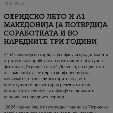
19.11.2025
За нас
ОХРИДСКО ЛЕТО И A1
#ПодобарОнлајн
МАКЕДОНИЈА ЈА ПОТВРДИЈА
СОРАБОТКАТА И ВО
НАРЕДНИТЕ ТРИ ГОДИНИ
A1 Македонија со гордост ја најавува продолжената
стратегиска соработка со престижниот културен
фестивал „Охридско лето“. Денеска, во седиштето
на компанијата, се одржа конференција за
медиумите, на која директорите на двете
институции ги презентираа резултатите од
изминатата сезона и ги најавија заедничките
планови за наредниот период.
„2025 година беше извонредна година за ‘Охридско