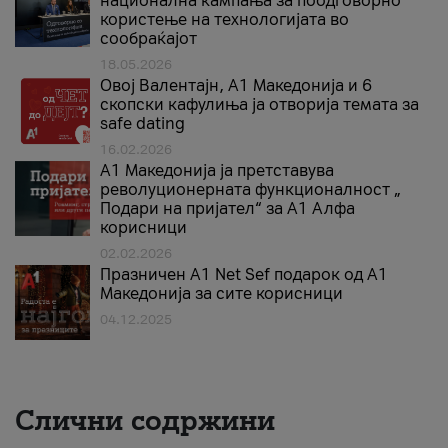
национална кампања за поодговорно
користење на технологијата во
сообраќајот
18.05.2026
Овој Валентајн, A1 Македонија и 6
скопски кафулиња ја отворија темата за
safe dating
16.02.2026
А1 Македонија ја претставува
револуционерната функционалност „
Подари на пријател“ за А1 Алфа
корисници
02.02.2026
Празничен A1 Net Sеf подарок од А1
Македонија за сите корисници
04.12.2025
Слични содржини