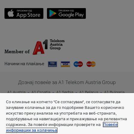
Member of
Начини на плаќање
Дознај повеќе за A1 Telekom Austria Group
A1 Austria
A1 Croatia
A1 Serbia
A1 Belarus
A1 Bulgaria
A1 Slovenia
A1 Digital
Со кликање на копчето "Се согласувам", се согласувате да
зачуваме колачиња за да го подобриме Вашето корисничко
искуство преку анализа на употребата на веб-страната,
подобрување на навигацијата и прикажување на релевантна
содржина. За повеќе информации проверете на
Повеќе
информации за колачиња