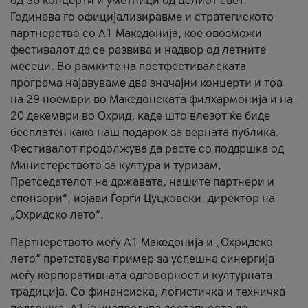
од 36 концерти и уметници од целиот свет.
Годинава го официјализиравме и стратегиското
партнерство со А1 Македонија, кое овозможи
фестивалот да се развива и надвор од летните
месеци. Во рамките на постфестивалската
програма најавуваме два значајни концерти и тоа
на 29 ноември во Македонската филхармонија и на
20 декември во Охрид, каде што влезот ќе биде
бесплатен како наш подарок за верната публика.
Фестивалот продолжува да расте со поддршка од
Министерството за култура и туризам,
Претседателот на државата, нашите партнери и
спонзори“, изјави Ѓорѓи Цуцковски, директор на
„Охридско лето“.
Партнерството меѓу A1 Македонија и „Охридско
лето“ претставува пример за успешна синергија
меѓу корпоративната одговорност и културната
традиција. Со финансиска, логистичка и техничка