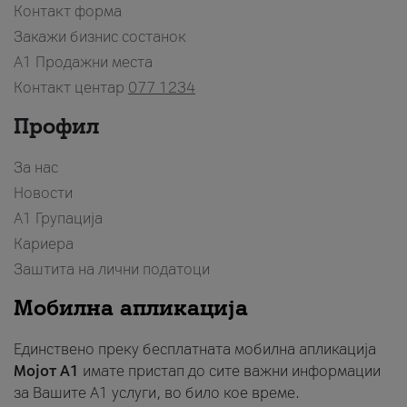
Контакт форма
Закажи бизнис состанок
A1 Продажни места
Контакт центар
077 1234
Профил
За нас
Новости
А1 Групација
Кариера
Заштита на лични податоци
Мобилна апликација
Единствено преку бесплатната мобилна апликација
Мојот A1
имате пристап до сите важни информации
за Вашите A1 услуги, во било кое време.