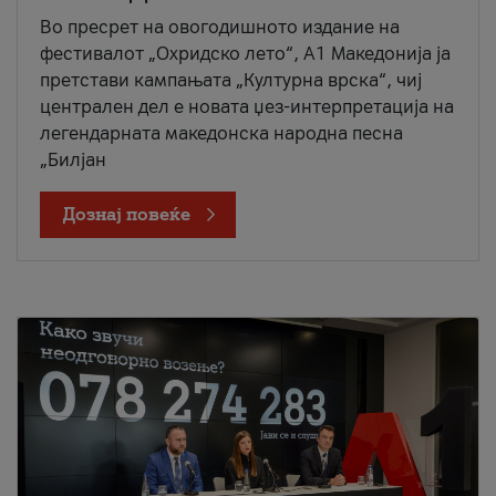
Во пресрет на овогодишното издание на
фестивалот „Охридско лето“, А1 Македонија ја
претстави кампањата „Културна врска“, чиј
централен дел е новата џез-интерпретација на
легендарната македонска народна песна
„Билјан
Дознај повеќе