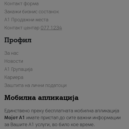
Контакт форма
Закажи бизнис состанок
A1 Продажни места
Контакт центар
077 1234
Профил
За нас
Новости
А1 Групација
Кариера
Заштита на лични податоци
Мобилна апликација
Единствено преку бесплатната мобилна апликација
Мојот A1
имате пристап до сите важни информации
за Вашите A1 услуги, во било кое време.