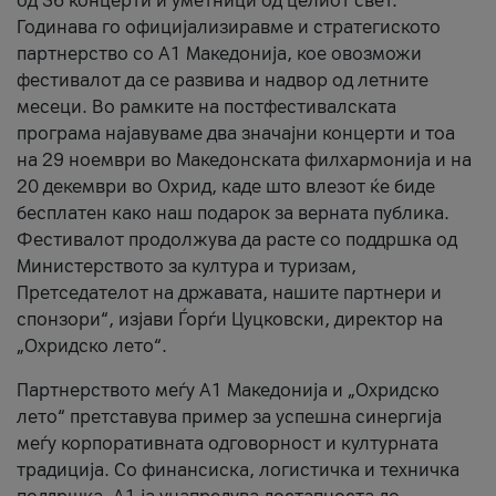
од 36 концерти и уметници од целиот свет.
Годинава го официјализиравме и стратегиското
партнерство со А1 Македонија, кое овозможи
фестивалот да се развива и надвор од летните
месеци. Во рамките на постфестивалската
програма најавуваме два значајни концерти и тоа
на 29 ноември во Македонската филхармонија и на
20 декември во Охрид, каде што влезот ќе биде
бесплатен како наш подарок за верната публика.
Фестивалот продолжува да расте со поддршка од
Министерството за култура и туризам,
Претседателот на државата, нашите партнери и
спонзори“, изјави Ѓорѓи Цуцковски, директор на
„Охридско лето“.
Партнерството меѓу A1 Македонија и „Охридско
лето“ претставува пример за успешна синергија
меѓу корпоративната одговорност и културната
традиција. Со финансиска, логистичка и техничка