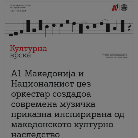
А1 Македонија и
Националниот џез
оркестар создадоа
современа музичка
приказна инспирирана од
македонското културно
наследство