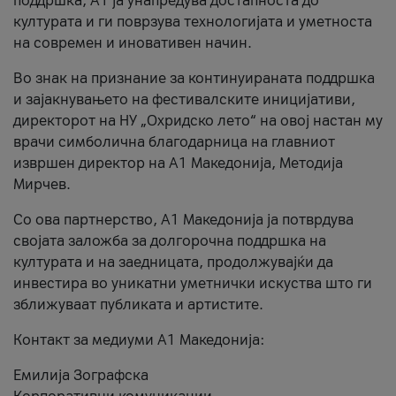
поддршка, A1 ја унапредува достапноста до
културата и ги поврзува технологијата и уметноста
на современ и иновативен начин.
Во знак на признание за континуираната поддршка
и зајакнувањето на фестивалските иницијативи,
директорот на НУ „Охридско лето“ на овој настан му
врачи симболична благодарница на главниот
извршен директор на A1 Македонија, Методија
Мирчев.
Со ова партнерство, A1 Македонија ја потврдува
својата заложба за долгорочна поддршка на
културата и на заедницата, продолжувајќи да
инвестира во уникатни уметнички искуства што ги
зближуваат публиката и артистите.
Контакт за медиуми А1 Македонија:
Емилија Зографска