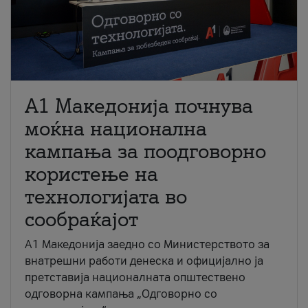
A1 Македонија почнува
моќна национална
кампања за поодговорно
користење на
технологијата во
сообраќајот
A1 Македонија заедно со Министерството за
внатрешни работи денеска и официјално ја
претставија националната општествено
одговорна кампања „Одговорно со