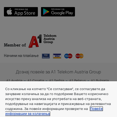
Member of
Начини на плаќање
Дознај повеќе за A1 Telekom Austria Group
A1 Austria
A1 Croatia
A1 Serbia
A1 Belarus
A1 Bulgaria
A1 Slovenia
A1 Digital
Со кликање на копчето "Се согласувам", се согласувате да
зачуваме колачиња за да го подобриме Вашето корисничко
искуство преку анализа на употребата на веб-страната,
подобрување на навигацијата и прикажување на релевантна
содржина. За повеќе информации проверете на
Повеќе
информации за колачиња