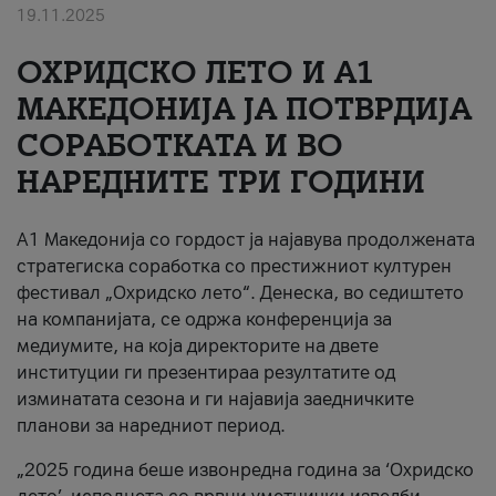
19.11.2025
За нас
ОХРИДСКО ЛЕТО И A1
#ПодобарОнлајн
МАКЕДОНИЈА ЈА ПОТВРДИЈА
СОРАБОТКАТА И ВО
НАРЕДНИТЕ ТРИ ГОДИНИ
A1 Македонија со гордост ја најавува продолжената
стратегиска соработка со престижниот културен
фестивал „Охридско лето“. Денеска, во седиштето
на компанијата, се одржа конференција за
медиумите, на која директорите на двете
институции ги презентираа резултатите од
изминатата сезона и ги најавија заедничките
планови за наредниот период.
„2025 година беше извонредна година за ‘Охридско