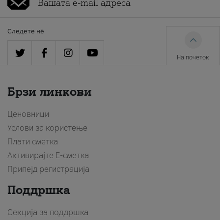
Следете нè
На почеток
Брзи линкови
Ценовници
Услови за користење
Плати сметка
Активирајте Е-сметка
Припејд регистрација
Поддршка
Секција за поддршка