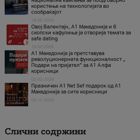
национална кампања за поодговорно
користење на технологијата во
сообраќајот
18.05.2026
Овој Валентајн, A1 Македонија и 6
скопски кафулиња ја отворија темата за
safe dating
16.02.2026
А1 Македонија ја претставува
револуционерната функционалност „
Подари на пријател“ за А1 Алфа
корисници
02.02.2026
Празничен A1 Net Sеf подарок од А1
Македонија за сите корисници
04.12.2025
Слични содржини