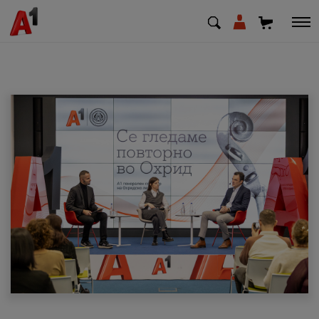
МК
EN
SQ
Приватни
Деловни
Поддршка
Надополни кредит
Плати сметка