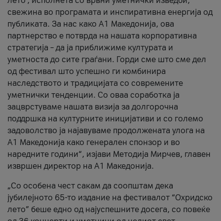
лето’, исполнета со врвни уметнички изведби,
свежина во програмата и инспиративна енергија од
публиката. За нас како A1 Македонија, ова
партнерство е потврда на нашата корпоративна
стратегија – да ја приближиме културата и
уметноста до сите граѓани. Горди сме што сме дел
од фестивал што успешно ги комбинира
наследството и традицијата со современите
уметнички тенденции. Со оваа соработка ја
зацврстуваме нашата визија за долгорочна
поддршка на културните иницијативи и со големо
задоволство ја најавуваме продолжената улога на
A1 Македонија како генерален спонзор и во
наредните години“, изјави Методија Мирчев, главен
извршен директор на A1 Македонија.
„Со особена чест сакам да соопштам дека
јубилејното 65-то издание на фестивалот “Охридско
лето” беше едно од најуспешните досега, со повеќе