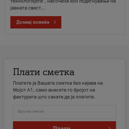
технологијата“, насочена кон подигнување на
јавната свест...
Дознај повеќе
Плати сметка
Платете ја Вашата сметка без најава на
Мојот А1, само внесете го бројот на
фактурата што сакате да ја платите.
Број на сметка
Плати