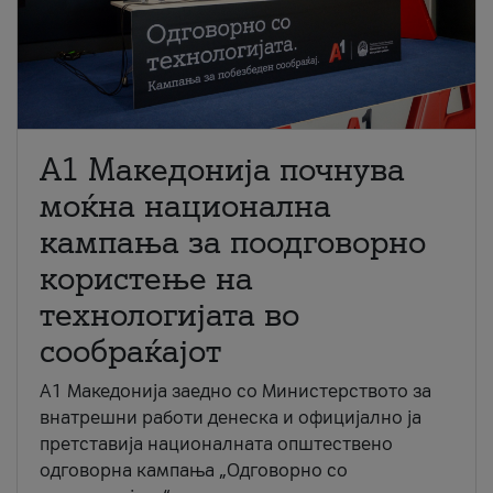
A1 Македонија почнува
моќна национална
кампања за поодговорно
користење на
технологијата во
сообраќајот
A1 Македонија заедно со Министерството за
внатрешни работи денеска и официјално ја
претставија националната општествено
одговорна кампања „Одговорно со