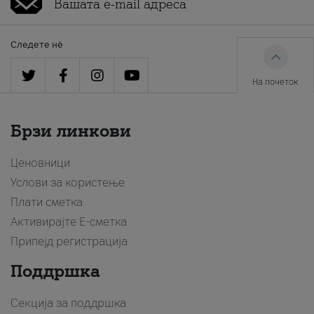
Следете нè
На почеток
Брзи линкови
Ценовници
Услови за користење
Плати сметка
Активирајте Е-сметка
Припејд регистрација
Поддршка
Секција за поддршка