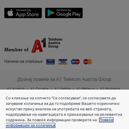
Member of
Начини на плаќање
Дознај повеќе за A1 Telekom Austria Group
A1 Austria
A1 Croatia
A1 Serbia
A1 Belarus
A1 Bulgaria
A1 Slovenia
A1 Digital
Со кликање на копчето "Се согласувам", се согласувате да
зачуваме колачиња за да го подобриме Вашето корисничко
искуство преку анализа на употребата на веб-страната,
подобрување на навигацијата и прикажување на релевантна
содржина. За повеќе информации проверете на
Повеќе
информации за колачиња