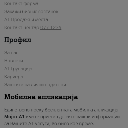
Контакт форма
Закажи бизнис состанок
A1 Продажни места
Контакт центар
077 1234
Профил
За нас
Новости
А1 Групација
Кариера
Заштита на лични податоци
Мобилна апликација
Единствено преку бесплатната мобилна апликација
Мојот A1
имате пристап до сите важни информации
за Вашите A1 услуги, во било кое време.