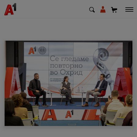
МК
EN
SQ
Приватни
Деловни
Поддршка
Надополни кредит
Плати сметка