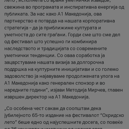
лето’, исполнета со врвни уметнички изведби,
свежина во програмата и инспиративна енергија од
публиката. За нас како A1 Македонија, ова
партнерство е потврда на нашата корпоративна
стратегија – да ја приближиме културата и
уметноста до сите граѓани. Горди сме што сме дел
од фестивал што успешно ги комбинира
наследството и традицијата со современите
уметнички тенденции. Со оваа соработка ја
зацврстуваме нашата визија за долгорочна
поддршка на културните иницијативи и со големо
задоволство ја најавуваме продолжената улога на
A1 Македонија како генерален спонзор и во
наредните години“, изјави Методија Мирчев, главен
извршен директор на A1 Македонија.
„Со особена чест сакам да соопштам дека
јубилејното 65-то издание на фестивалот “Охридско
лето” беше едно од најуспешните досега, со повеќе