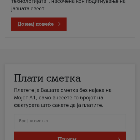
технологијата“, насочена кон подигнување на
јавната свест...
Дознај повеќе
Плати сметка
Платете ја Вашата сметка без најава на
Мојот А1, само внесете го бројот на
фактурата што сакате да ја платите.
Број на сметка
Плати