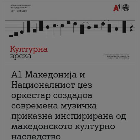
А1 Македонија и
Националниот џез
оркестар создадоа
современа музичка
приказна инспирирана од
македонското културно
наследство