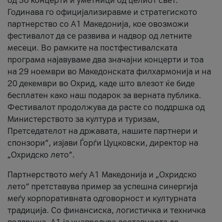
од 36 концерти и уметници од целиот свет.
Годинава го официјализиравме и стратегиското
партнерство со А1 Македонија, кое овозможи
фестивалот да се развива и надвор од летните
месеци. Во рамките на постфестивалската
програма најавуваме два значајни концерти и тоа
на 29 ноември во Македонската филхармонија и на
20 декември во Охрид, каде што влезот ќе биде
бесплатен како наш подарок за верната публика.
Фестивалот продолжува да расте со поддршка од
Министерството за култура и туризам,
Претседателот на државата, нашите партнери и
спонзори“, изјави Ѓорѓи Цуцковски, директор на
„Охридско лето“.
Партнерството меѓу A1 Македонија и „Охридско
лето“ претставува пример за успешна синергија
меѓу корпоративната одговорност и културната
традиција. Со финансиска, логистичка и техничка