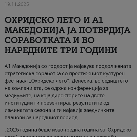
19.11.2025
За нас
ОХРИДСКО ЛЕТО И A1
#ПодобарОнлајн
МАКЕДОНИЈА ЈА ПОТВРДИЈА
СОРАБОТКАТА И ВО
НАРЕДНИТЕ ТРИ ГОДИНИ
A1 Македонија со гордост ја најавува продолжената
стратегиска соработка со престижниот културен
фестивал „Охридско лето“. Денеска, во седиштето
на компанијата, се одржа конференција за
медиумите, на која директорите на двете
институции ги презентираа резултатите од
изминатата сезона и ги најавија заедничките
планови за наредниот период.
„2025 година беше извонредна година за ‘Охридско