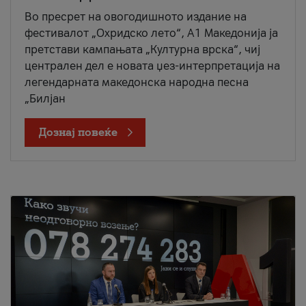
Во пресрет на овогодишното издание на
фестивалот „Охридско лето“, А1 Македонија ја
претстави кампањата „Културна врска“, чиј
централен дел е новата џез-интерпретација на
легендарната македонска народна песна
„Билјан
Дознај повеќе