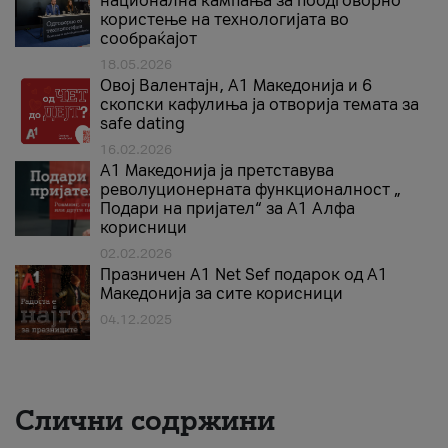
национална кампања за поодговорно
користење на технологијата во
сообраќајот
18.05.2026
Овој Валентајн, A1 Македонија и 6
скопски кафулиња ја отворија темата за
safe dating
16.02.2026
А1 Македонија ја претставува
револуционерната функционалност „
Подари на пријател“ за А1 Алфа
корисници
02.02.2026
Празничен A1 Net Sеf подарок од А1
Македонија за сите корисници
04.12.2025
Слични содржини