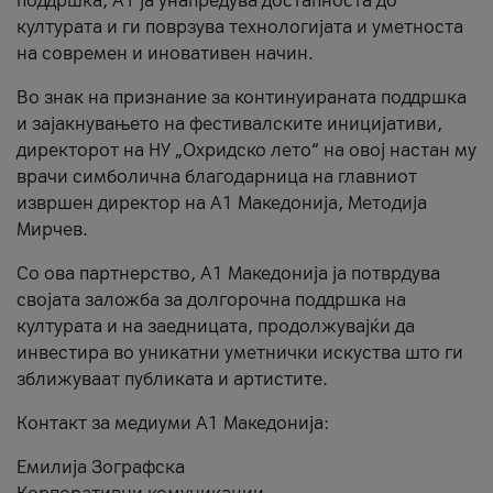
поддршка, A1 ја унапредува достапноста до
културата и ги поврзува технологијата и уметноста
на современ и иновативен начин.
Во знак на признание за континуираната поддршка
и зајакнувањето на фестивалските иницијативи,
директорот на НУ „Охридско лето“ на овој настан му
врачи симболична благодарница на главниот
извршен директор на A1 Македонија, Методија
Мирчев.
Со ова партнерство, A1 Македонија ја потврдува
својата заложба за долгорочна поддршка на
културата и на заедницата, продолжувајќи да
инвестира во уникатни уметнички искуства што ги
зближуваат публиката и артистите.
Контакт за медиуми А1 Македонија:
Емилија Зографска