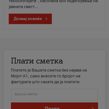
технологијата“, насочена кон подигнување на
јавната свест...
Дознај повеќе
Плати сметка
Платете ја Вашата сметка без најава на
Мојот А1, само внесете го бројот на
фактурата што сакате да ја платите.
Број на сметка
Плати