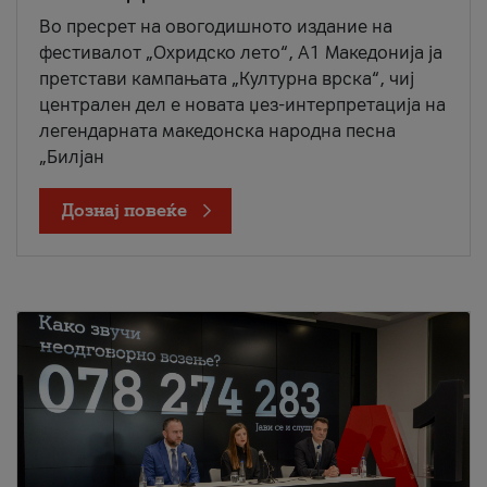
Во пресрет на овогодишното издание на
фестивалот „Охридско лето“, А1 Македонија ја
претстави кампањата „Културна врска“, чиј
централен дел е новата џез-интерпретација на
легендарната македонска народна песна
„Билјан
Дознај повеќе