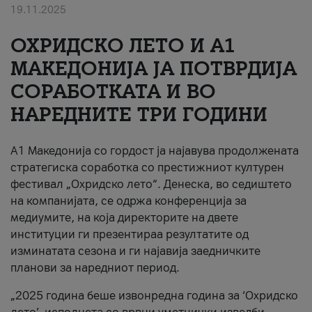
19.11.2025
За нас
ОХРИДСКО ЛЕТО И A1
#ПодобарОнлајн
МАКЕДОНИЈА ЈА ПОТВРДИЈА
СОРАБОТКАТА И ВО
НАРЕДНИТЕ ТРИ ГОДИНИ
A1 Македонија со гордост ја најавува продолжената
стратегиска соработка со престижниот културен
фестивал „Охридско лето“. Денеска, во седиштето
на компанијата, се одржа конференција за
медиумите, на која директорите на двете
институции ги презентираа резултатите од
изминатата сезона и ги најавија заедничките
планови за наредниот период.
„2025 година беше извонредна година за ‘Охридско