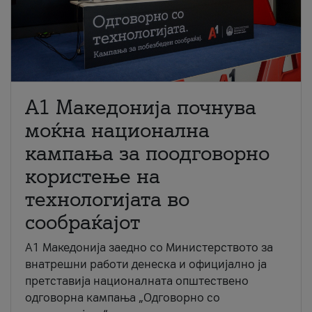
A1 Македонија почнува
моќна национална
кампања за поодговорно
користење на
технологијата во
сообраќајот
A1 Македонија заедно со Министерството за
внатрешни работи денеска и официјално ја
претставија националната општествено
одговорна кампања „Одговорно со