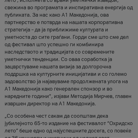
лето’, исполнета со врвни уметнички изведби,
свежина во програмата и инспиративна енергија од
публиката. За нас како A1 Македонија, ова
партнерство е потврда на нашата корпоративна
стратегија – да ја приближиме културата и
уметноста до сите граѓани. Горди сме што сме дел
од фестивал што успешно ги комбинира
наследството и традицијата со современите
уметнички тенденции. Со оваа соработка ја
зацврстуваме нашата визија за долгорочна
поддршка на културните иницијативи и со големо
задоволство ја најавуваме продолжената улога на
A1 Македонија како генерален спонзор и во
наредните години“, изјави Методија Мирчев, главен
извршен директор на A1 Македонија.
„Со особена чест сакам да соопштам дека
јубилејното 65-то издание на фестивалот “Охридско
лето” беше едно од најуспешните досега, со повеќе