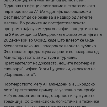
од 36 концерти и уметници од целиот свет.
Годинава го официјализиравме и стратегиското
партнерство со А1 Македонија, кое овозможи
фестивалот да се развива и надвор од летните
месеци. Во рамките на постфестивалската
програма најавуваме два значајни концерти и тоа
на 29 ноември во Македонската филхармонија и на
20 декември во Охрид, каде што влезот ќе биде
бесплатен како наш подарок за верната публика.
Фестивалот продолжува да расте со поддршка од
Министерството за култура и туризам,
Претседателот на државата, нашите партнери и
спонзори“, изјави Ѓорѓи Цуцковски, директор на
„Охридско лето“.
Партнерството меѓу A1 Македонија и „Охридско
лето“ претставува пример за успешна синергија
меѓу корпоративната одговорност и културната
традиција. Со финансиска, логистичка и техничка