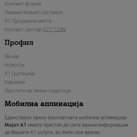
Контакт форма
Закажи бизнис состанок
A1 Продажни места
Контакт центар
077 1234
Профил
За нас
Новости
А1 Групација
Кариера
Заштита на лични податоци
Мобилна апликација
Единствено преку бесплатната мобилна апликација
Мојот A1
имате пристап до сите важни информации
за Вашите A1 услуги, во било кое време.