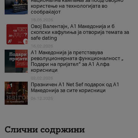
национална кампања за поодговорно
користење на технологијата во
сообраќајот
18.05.2026
Овој Валентајн, A1 Македонија и 6
скопски кафулиња ја отворија темата за
safe dating
16.02.2026
А1 Македонија ја претставува
револуционерната функционалност „
Подари на пријател“ за А1 Алфа
корисници
02.02.2026
Празничен A1 Net Sеf подарок од А1
Македонија за сите корисници
04.12.2025
Слични содржини