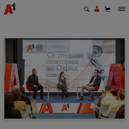
МК
EN
SQ
Приватни
Деловни
Поддршка
Надополни кредит
Плати сметка