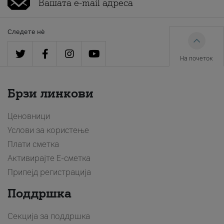
Следете нè
На почеток
Брзи линкови
Ценовници
Услови за користење
Плати сметка
Активирајте Е-сметка
Припејд регистрација
Поддршка
Секција за поддршка