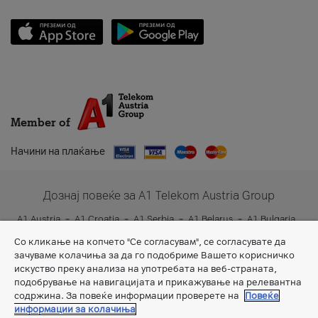
Member of
Начини на плаќање
Дознај повеќе за A1 Telekom Austria Group
A1 Austria
A1 Croatia
A1 Serbia
A1 Belarus
A1 Bulgaria
A1 Slovenia
A1 Digital
Со кликање на копчето "Се согласувам", се согласувате да
зачуваме колачиња за да го подобриме Вашето корисничко
искуство преку анализа на употребата на веб-страната,
подобрување на навигацијата и прикажување на релевантна
содржина. За повеќе информации проверете на
Повеќе
информации за колачиња