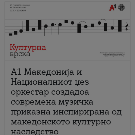
А1 Македонија и
Националниот џез
оркестар создадоа
современа музичка
приказна инспирирана од
македонското културно
наследство