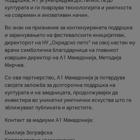
поддршка, A1 ја унапредува достапноста до
културата и ги поврзува технологијата и уметноста
на современ и иновативен начин.
Во знак на признание за континуираната поддршка
и зајакнувањето на фестивалските иницијативи,
директорот на НУ „Охридско лето“ на овој настан му
врачи симболична благодарница на главниот
извршен директор на A1 Македонија, Методија
Мирчев.
Со ова партнерство, A1 Македонија ја потврдува
својата заложба за долгорочна поддршка на
културата и на заедницата, продолжувајќи да
инвестира во уникатни уметнички искуства што ги
зближуваат публиката и артистите.
Контакт за медиуми А1 Македонија:
Емилија Зографска