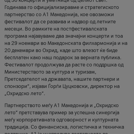
од 36 концерти и уметници од целиот свет.
Годинава го официјализиравме и стратегиското
партнерство со А1 Македонија, кое овозможи
фестивалот да се развива и надвор од летните
месеци. Во рамките на постфестивалската
програма најавуваме два значајни концерти и тоа
на 29 ноември во Македонската филхармонија и на
20 декември во Охрид, каде што влезот ќе биде
бесплатен како наш подарок за верната публика.
Фестивалот продолжува да расте со поддршка од
Министерството за култура и туризам,
Претседателот на државата, нашите партнери и
спонзори“, изјави Ѓорѓи Цуцковски, директор на
„Охридско лето“.
Партнерството меѓу A1 Македонија и „Охридско
лето“ претставува пример за успешна синергија
меѓу корпоративната одговорност и културната
традиција. Со финансиска, логистичка и техничка