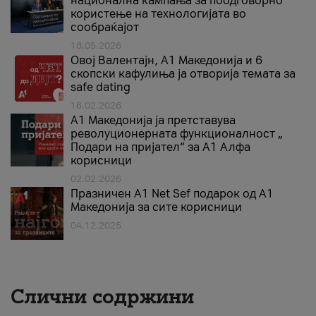
национална кампања за поодговорно
користење на технологијата во
сообраќајот
18.05.2026
Овој Валентајн, A1 Македонија и 6
скопски кафулиња ја отворија темата за
safe dating
16.02.2026
А1 Македонија ја претставува
револуционерната функционалност „
Подари на пријател“ за А1 Алфа
корисници
02.02.2026
Празничен A1 Net Sеf подарок од А1
Македонија за сите корисници
04.12.2025
Слични содржини