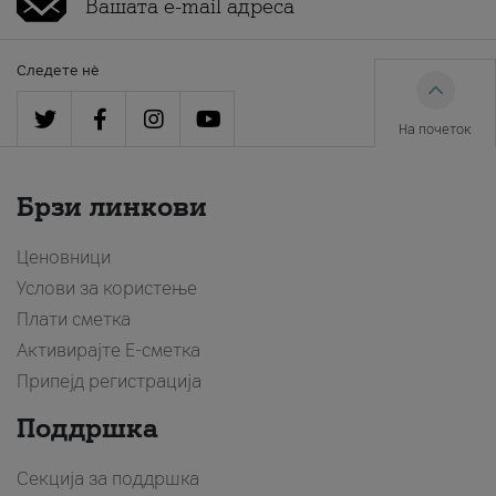
Следете нè
На почеток
Брзи линкови
Ценовници
Услови за користење
Плати сметка
Активирајте Е-сметка
Припејд регистрација
Поддршка
Секција за поддршка