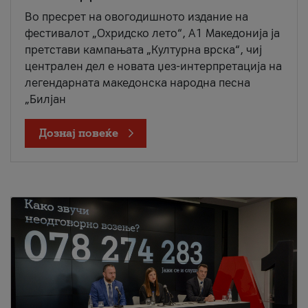
Во пресрет на овогодишното издание на
фестивалот „Охридско лето“, А1 Македонија ја
претстави кампањата „Културна врска“, чиј
централен дел е новата џез-интерпретација на
легендарната македонска народна песна
„Билјан
Дознај повеќе