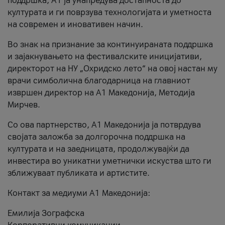
поддршка, A1 ја унапредува достапноста до
културата и ги поврзува технологијата и уметноста
на современ и иновативен начин.
Во знак на признание за континуираната поддршка
и зајакнувањето на фестивалските иницијативи,
директорот на НУ „Охридско лето“ на овој настан му
врачи симболична благодарница на главниот
извршен директор на A1 Македонија, Методија
Мирчев.
Со ова партнерство, A1 Македонија ја потврдува
својата заложба за долгорочна поддршка на
културата и на заедницата, продолжувајќи да
инвестира во уникатни уметнички искуства што ги
зближуваат публиката и артистите.
Контакт за медиуми А1 Македонија:
Емилија Зографска