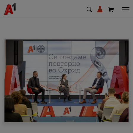
МК
EN
SQ
Приватни
Деловни
Поддршка
Надополни кредит
Плати сметка