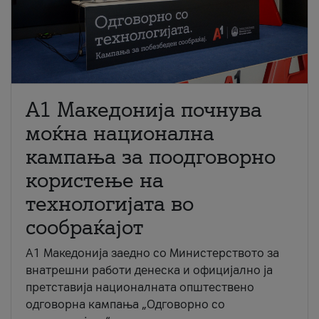
A1 Македонија почнува
моќна национална
кампања за поодговорно
користење на
технологијата во
сообраќајот
A1 Македонија заедно со Министерството за
внатрешни работи денеска и официјално ја
претставија националната општествено
одговорна кампања „Одговорно со