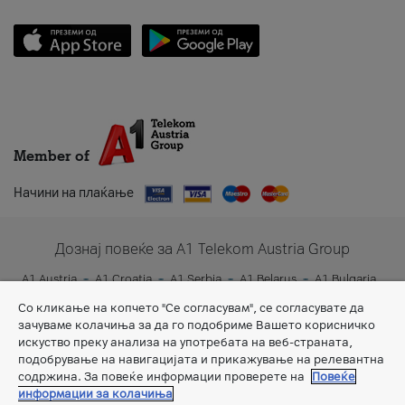
Member of
Начини на плаќање
Дознај повеќе за A1 Telekom Austria Group
A1 Austria
A1 Croatia
A1 Serbia
A1 Belarus
A1 Bulgaria
A1 Slovenia
A1 Digital
Со кликање на копчето "Се согласувам", се согласувате да
зачуваме колачиња за да го подобриме Вашето корисничко
искуство преку анализа на употребата на веб-страната,
подобрување на навигацијата и прикажување на релевантна
содржина. За повеќе информации проверете на
Повеќе
информации за колачиња