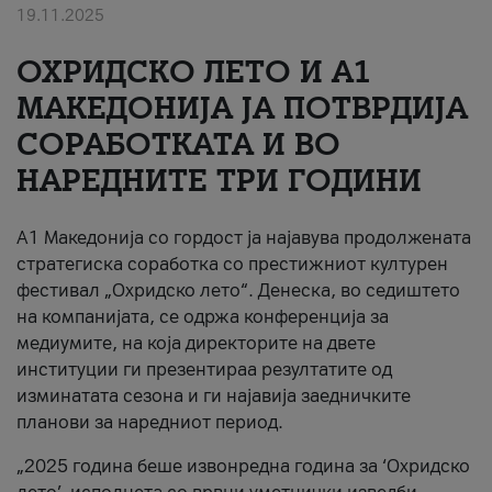
19.11.2025
За нас
ОХРИДСКО ЛЕТО И A1
#ПодобарОнлајн
МАКЕДОНИЈА ЈА ПОТВРДИЈА
СОРАБОТКАТА И ВО
НАРЕДНИТЕ ТРИ ГОДИНИ
A1 Македонија со гордост ја најавува продолжената
стратегиска соработка со престижниот културен
фестивал „Охридско лето“. Денеска, во седиштето
на компанијата, се одржа конференција за
медиумите, на која директорите на двете
институции ги презентираа резултатите од
изминатата сезона и ги најавија заедничките
планови за наредниот период.
„2025 година беше извонредна година за ‘Охридско