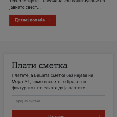
технологијата“, насочена кон подигнување на
јавната свест...
Дознај повеќе
Плати сметка
Платете ја Вашата сметка без најава на
Мојот А1, само внесете го бројот на
фактурата што сакате да ја платите.
Број на сметка
Плати