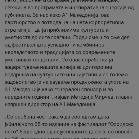
лето’, исполнета со врвни уметнички изведби,
свежина во програмата и инспиративна енергија од
публиката. За нас како A1 Македонија, ова
партнерство е потврда на нашата корпоративна
стратегија – да ја приближиме културата и
уметноста до сите граѓани. Горди сме што сме дел
од фестивал што успешно ги комбинира
наследството и традицијата со современите
уметнички тенденции. Со оваа соработка ја
зацврстуваме нашата визија за долгорочна
поддршка на културните иницијативи и со големо
задоволство ја најавуваме продолжената улога на
A1 Македонија како генерален спонзор и во
наредните години“, изјави Методија Мирчев, главен
извршен директор на A1 Македонија.
„Со особена чест сакам да соопштам дека
јубилејното 65-то издание на фестивалот “Охридско
лето” беше едно од најуспешните досега, со повеќе