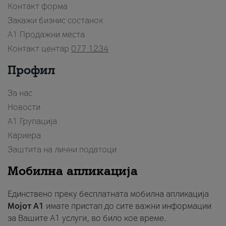
Контакт форма
Закажи бизнис состанок
A1 Продажни места
Контакт центар
077 1234
Профил
За нас
Новости
А1 Групација
Кариера
Заштита на лични податоци
Мобилна апликација
Единствено преку бесплатната мобилна апликација
Мојот A1
имате пристап до сите важни информации
за Вашите A1 услуги, во било кое време.