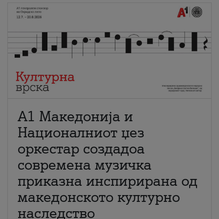
А1 Македонија и
Националниот џез
оркестар создадоа
современа музичка
приказна инспирирана од
македонското културно
наследство