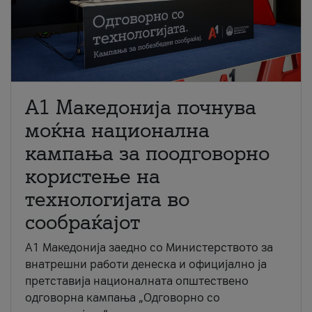
A1 Македонија почнува
моќна национална
кампања за поодговорно
користење на
технологијата во
сообраќајот
A1 Македонија заедно со Министерството за
внатрешни работи денеска и официјално ја
претставија националната општествено
одговорна кампања „Одговорно со