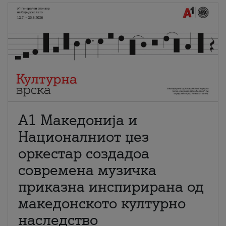
А1 Македонија и
Националниот џез
оркестар создадоа
современа музичка
приказна инспирирана од
македонското културно
наследство