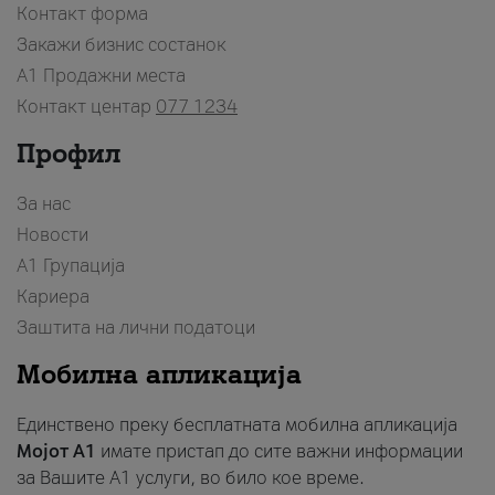
Контакт форма
Закажи бизнис состанок
A1 Продажни места
Контакт центар
077 1234
Профил
За нас
Новости
А1 Групација
Кариера
Заштита на лични податоци
Мобилна апликација
Единствено преку бесплатната мобилна апликација
Мојот A1
имате пристап до сите важни информации
за Вашите A1 услуги, во било кое време.