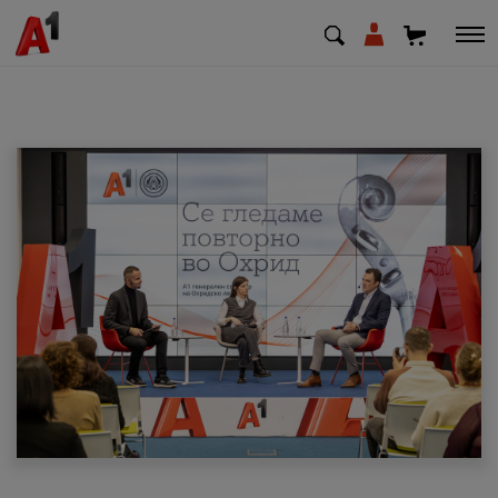
МК
EN
SQ
Приватни
Деловни
Поддршка
Надополни кредит
Плати сметка