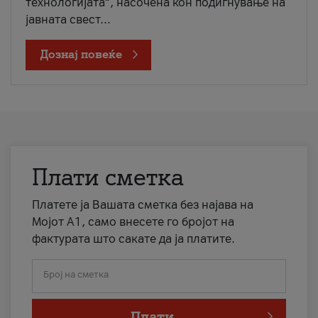
технологијата“, насочена кон подигнување на
јавната свест...
Дознај повеќе
Плати сметка
Платете ја Вашата сметка без најава на
Мојот А1, само внесете го бројот на
фактурата што сакате да ја платите.
Број на сметка
Плати