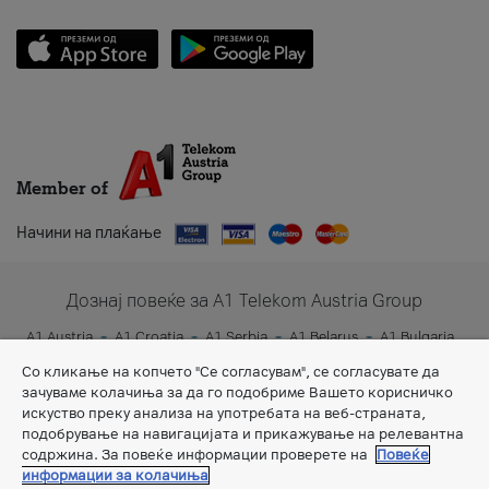
Member of
Начини на плаќање
Дознај повеќе за A1 Telekom Austria Group
A1 Austria
A1 Croatia
A1 Serbia
A1 Belarus
A1 Bulgaria
A1 Slovenia
A1 Digital
Со кликање на копчето "Се согласувам", се согласувате да
зачуваме колачиња за да го подобриме Вашето корисничко
искуство преку анализа на употребата на веб-страната,
подобрување на навигацијата и прикажување на релевантна
содржина. За повеќе информации проверете на
Повеќе
информации за колачиња