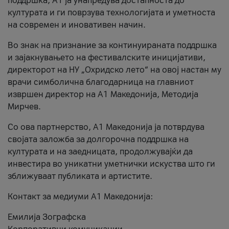
поддршка, A1 ја унапредува достапноста до
културата и ги поврзува технологијата и уметноста
на современ и иновативен начин.
Во знак на признание за континуираната поддршка
и зајакнувањето на фестивалските иницијативи,
директорот на НУ „Охридско лето“ на овој настан му
врачи симболична благодарница на главниот
извршен директор на A1 Македонија, Методија
Мирчев.
Со ова партнерство, A1 Македонија ја потврдува
својата заложба за долгорочна поддршка на
културата и на заедницата, продолжувајќи да
инвестира во уникатни уметнички искуства што ги
зближуваат публиката и артистите.
Контакт за медиуми А1 Македонија:
Емилија Зографска