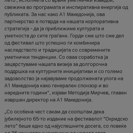
лето’, исполнета со врвни уметнички изведби,
свежина во програмата и инспиративна енергија од
публиката. За нас како A1 Македонија, ова
партнерство е потврда на нашата корпоративна
стратегија – да ја приближиме културата и
уметноста до сите граѓани. Горди сме што сме дел
од фестивал што успешно ги комбинира
наследството и традицијата со современите
уметнички тенденции. Со оваа соработка ја
зацврстуваме нашата визија за долгорочна
поддршка на културните иницијативи и со големо
задоволство ја најавуваме продолжената улога на
A1 Македонија како генерален спонзор и во
наредните години“, изјави Методија Мирчев, главен
извршен директор на A1 Македонија.
„Со особена чест сакам да соопштам дека
јубилејното 65-то издание на фестивалот “Охридско
лето” беше едно од најуспешните досега, со повеќе