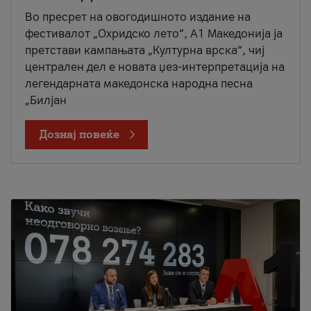
Во пресрет на овогодишното издание на
фестивалот „Охридско лето“, А1 Македонија ја
претстави кампањата „Културна врска“, чиј
централен дел е новата џез-интерпретација на
легендарната македонска народна песна
„Билјан
Дознај повеќе