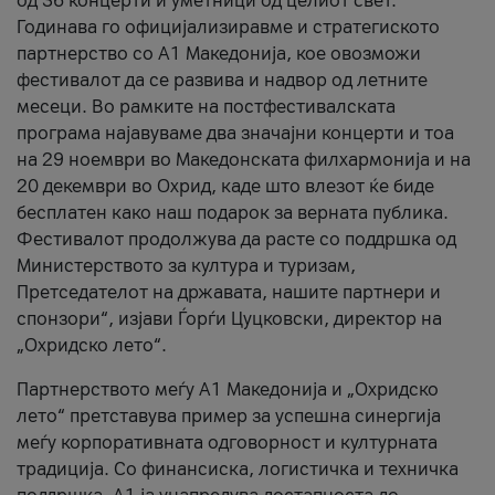
од 36 концерти и уметници од целиот свет.
Годинава го официјализиравме и стратегиското
партнерство со А1 Македонија, кое овозможи
фестивалот да се развива и надвор од летните
месеци. Во рамките на постфестивалската
програма најавуваме два значајни концерти и тоа
на 29 ноември во Македонската филхармонија и на
20 декември во Охрид, каде што влезот ќе биде
бесплатен како наш подарок за верната публика.
Фестивалот продолжува да расте со поддршка од
Министерството за култура и туризам,
Претседателот на државата, нашите партнери и
спонзори“, изјави Ѓорѓи Цуцковски, директор на
„Охридско лето“.
Партнерството меѓу A1 Македонија и „Охридско
лето“ претставува пример за успешна синергија
меѓу корпоративната одговорност и културната
традиција. Со финансиска, логистичка и техничка