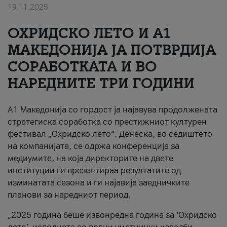
19.11.2025
За нас
ОХРИДСКО ЛЕТО И A1
#ПодобарОнлајн
МАКЕДОНИЈА ЈА ПОТВРДИЈА
СОРАБОТКАТА И ВО
НАРЕДНИТЕ ТРИ ГОДИНИ
A1 Македонија со гордост ја најавува продолжената
стратегиска соработка со престижниот културен
фестивал „Охридско лето“. Денеска, во седиштето
на компанијата, се одржа конференција за
медиумите, на која директорите на двете
институции ги презентираа резултатите од
изминатата сезона и ги најавија заедничките
планови за наредниот период.
„2025 година беше извонредна година за ‘Охридско