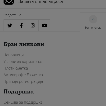
Следете нè
На почеток
Брзи линкови
Ценовници
Услови за користење
Плати сметка
Активирајте Е-сметка
Припејд регистрација
Поддршка
Секција за поддршка