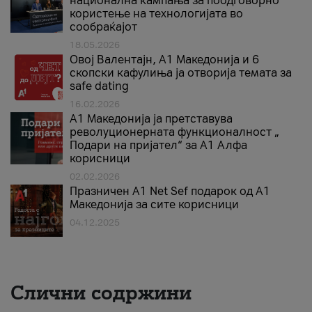
национална кампања за поодговорно
користење на технологијата во
сообраќајот
18.05.2026
Овој Валентајн, A1 Македонија и 6
скопски кафулиња ја отворија темата за
safe dating
16.02.2026
А1 Македонија ја претставува
револуционерната функционалност „
Подари на пријател“ за А1 Алфа
корисници
02.02.2026
Празничен A1 Net Sеf подарок од А1
Македонија за сите корисници
04.12.2025
Слични содржини