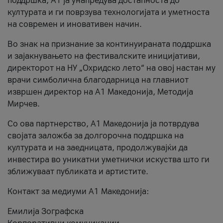
поддршка, A1 ја унапредува достапноста до
културата и ги поврзува технологијата и уметноста
на современ и иновативен начин.
Во знак на признание за континуираната поддршка
и зајакнувањето на фестивалските иницијативи,
директорот на НУ „Охридско лето“ на овој настан му
врачи симболична благодарница на главниот
извршен директор на A1 Македонија, Методија
Мирчев.
Со ова партнерство, A1 Македонија ја потврдува
својата заложба за долгорочна поддршка на
културата и на заедницата, продолжувајќи да
инвестира во уникатни уметнички искуства што ги
зближуваат публиката и артистите.
Контакт за медиуми А1 Македонија:
Емилија Зографска