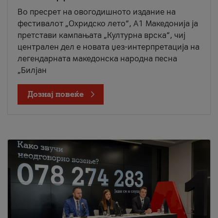
Во пресрет на овогодишното издание на
фестивалот „Охридско лето“, А1 Македонија ја
претстави кампањата „Културна врска“, чиј
централен дел е новата џез-интерпретација на
легендарната македонска народна песна
„Билјан
Дознај повеќе