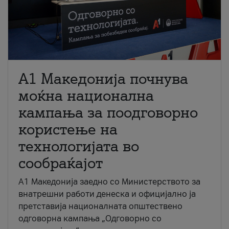
A1 Македонија почнува
моќна национална
кампања за поодговорно
користење на
технологијата во
сообраќајот
A1 Македонија заедно со Министерството за
внатрешни работи денеска и официјално ја
претставија националната општествено
одговорна кампања „Одговорно со