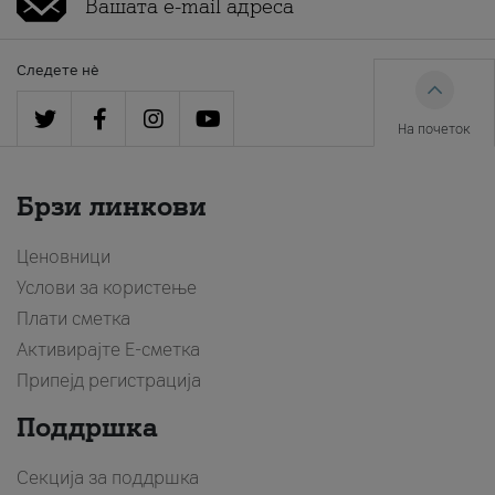
Следете нè
На почеток
Брзи линкови
Ценовници
Услови за користење
Плати сметка
Активирајте Е-сметка
Припејд регистрација
Поддршка
Секција за поддршка