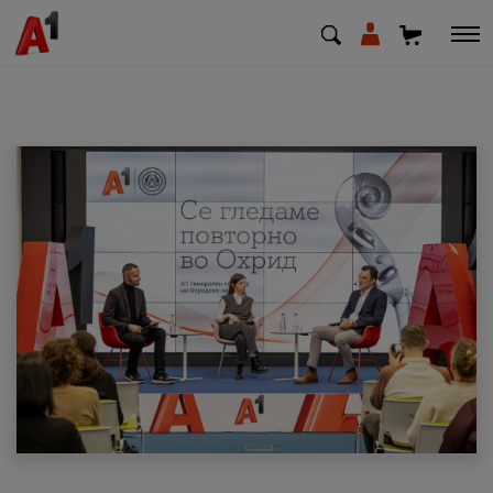
МК
EN
SQ
Приватни
Деловни
Поддршка
Надополни кредит
Плати сметка