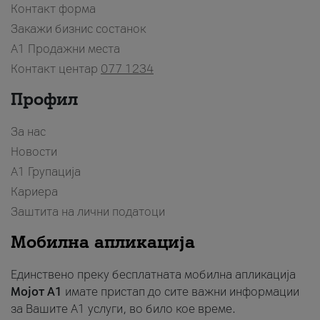
Контакт форма
Закажи бизнис состанок
A1 Продажни места
Контакт центар
077 1234
Профил
За нас
Новости
А1 Групација
Кариера
Заштита на лични податоци
Мобилна апликација
Единствено преку бесплатната мобилна апликација
Мојот A1
имате пристап до сите важни информации
за Вашите A1 услуги, во било кое време.