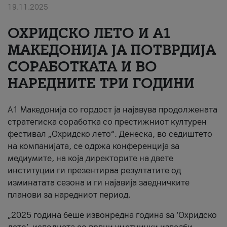
19.11.2025
За нас
ОХРИДСКО ЛЕТО И A1
#ПодобарОнлајн
МАКЕДОНИЈА ЈА ПОТВРДИЈА
СОРАБОТКАТА И ВО
НАРЕДНИТЕ ТРИ ГОДИНИ
A1 Македонија со гордост ја најавува продолжената
стратегиска соработка со престижниот културен
фестивал „Охридско лето“. Денеска, во седиштето
на компанијата, се одржа конференција за
медиумите, на која директорите на двете
институции ги презентираа резултатите од
изминатата сезона и ги најавија заедничките
планови за наредниот период.
„2025 година беше извонредна година за ‘Охридско