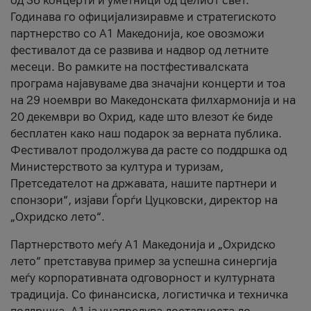
од 36 концерти и уметници од целиот свет.
Годинава го официјализиравме и стратегиското
партнерство со А1 Македонија, кое овозможи
фестивалот да се развива и надвор од летните
месеци. Во рамките на постфестивалската
програма најавуваме два значајни концерти и тоа
на 29 ноември во Македонската филхармонија и на
20 декември во Охрид, каде што влезот ќе биде
бесплатен како наш подарок за верната публика.
Фестивалот продолжува да расте со поддршка од
Министерството за култура и туризам,
Претседателот на државата, нашите партнери и
спонзори“, изјави Ѓорѓи Цуцковски, директор на
„Охридско лето“.
Партнерството меѓу A1 Македонија и „Охридско
лето“ претставува пример за успешна синергија
меѓу корпоративната одговорност и културната
традиција. Со финансиска, логистичка и техничка