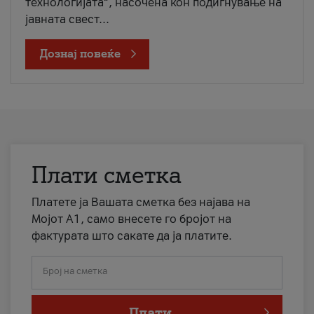
технологијата“, насочена кон подигнување на
јавната свест...
Дознај повеќе
Плати сметка
Платете ја Вашата сметка без најава на
Мојот А1, само внесете го бројот на
фактурата што сакате да ја платите.
Број на сметка
Плати