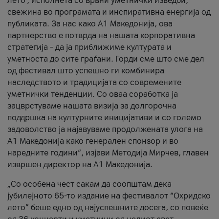
лето’, исполнета со врвни уметнички изведби,
свежина во програмата и инспиративна енергија од
публиката. За нас како A1 Македонија, ова
партнерство е потврда на нашата корпоративна
стратегија – да ја приближиме културата и
уметноста до сите граѓани. Горди сме што сме дел
од фестивал што успешно ги комбинира
наследството и традицијата со современите
уметнички тенденции. Со оваа соработка ја
зацврстуваме нашата визија за долгорочна
поддршка на културните иницијативи и со големо
задоволство ја најавуваме продолжената улога на
A1 Македонија како генерален спонзор и во
наредните години“, изјави Методија Мирчев, главен
извршен директор на A1 Македонија.
„Со особена чест сакам да соопштам дека
јубилејното 65-то издание на фестивалот “Охридско
лето” беше едно од најуспешните досега, со повеќе