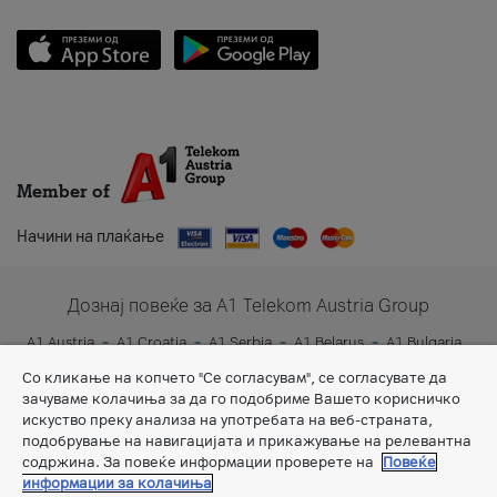
Member of
Начини на плаќање
Дознај повеќе за A1 Telekom Austria Group
A1 Austria
A1 Croatia
A1 Serbia
A1 Belarus
A1 Bulgaria
A1 Slovenia
A1 Digital
Со кликање на копчето "Се согласувам", се согласувате да
зачуваме колачиња за да го подобриме Вашето корисничко
искуство преку анализа на употребата на веб-страната,
подобрување на навигацијата и прикажување на релевантна
содржина. За повеќе информации проверете на
Повеќе
информации за колачиња