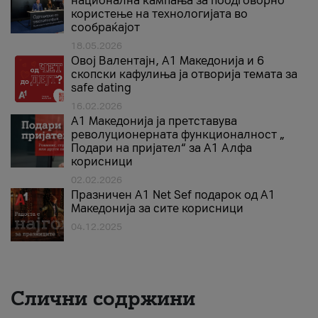
национална кампања за поодговорно
користење на технологијата во
сообраќајот
18.05.2026
Овој Валентајн, A1 Македонија и 6
скопски кафулиња ја отворија темата за
safe dating
16.02.2026
А1 Македонија ја претставува
револуционерната функционалност „
Подари на пријател“ за А1 Алфа
корисници
02.02.2026
Празничен A1 Net Sеf подарок од А1
Македонија за сите корисници
04.12.2025
Слични содржини