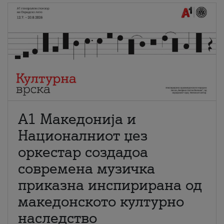
А1 Македонија и
Националниот џез
оркестар создадоа
современа музичка
приказна инспирирана од
македонското културно
наследство