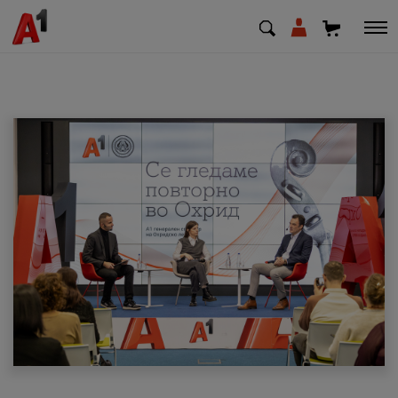
МК
EN
SQ
Приватни
Деловни
Поддршка
Надополни кредит
Плати сметка