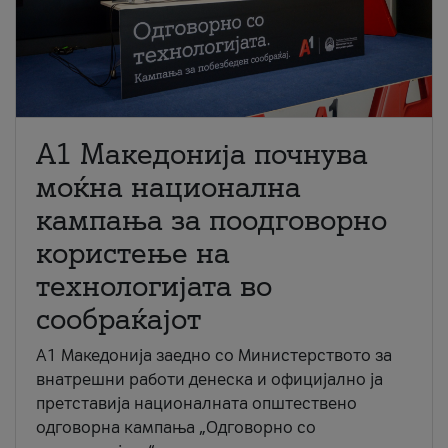
A1 Македонија почнува
моќна национална
кампања за поодговорно
користење на
технологијата во
сообраќајот
A1 Македонија заедно со Министерството за
внатрешни работи денеска и официјално ја
претставија националната општествено
одговорна кампања „Одговорно со