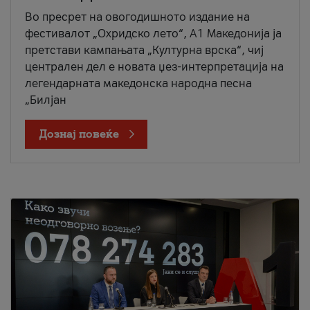
Во пресрет на овогодишното издание на
фестивалот „Охридско лето“, А1 Македонија ја
претстави кампањата „Културна врска“, чиј
централен дел е новата џез-интерпретација на
легендарната македонска народна песна
„Билјан
Дознај повеќе