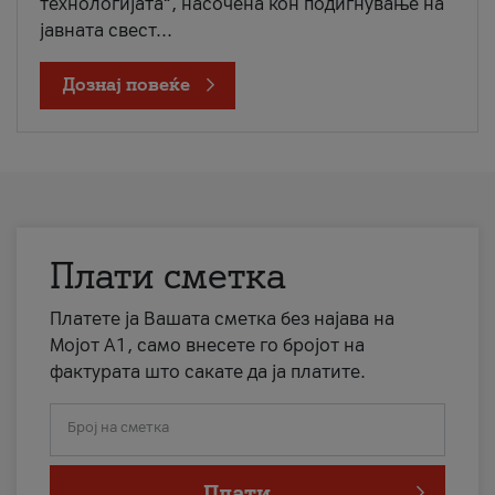
технологијата“, насочена кон подигнување на
јавната свест...
Дознај повеќе
Плати сметка
Платете ја Вашата сметка без најава на
Мојот А1, само внесете го бројот на
фактурата што сакате да ја платите.
Број на сметка
Плати