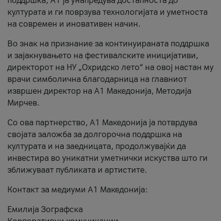
поддршка, A1 ја унапредува достапноста до
културата и ги поврзува технологијата и уметноста
на современ и иновативен начин.
Во знак на признание за континуираната поддршка
и зајакнувањето на фестивалските иницијативи,
директорот на НУ „Охридско лето“ на овој настан му
врачи симболична благодарница на главниот
извршен директор на A1 Македонија, Методија
Мирчев.
Со ова партнерство, A1 Македонија ја потврдува
својата заложба за долгорочна поддршка на
културата и на заедницата, продолжувајќи да
инвестира во уникатни уметнички искуства што ги
зближуваат публиката и артистите.
Контакт за медиуми А1 Македонија:
Емилија Зографска