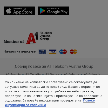
Member of
Начини на плаќање
Дознај повеќе за A1 Telekom Austria Group
A1 Austria
A1 Croatia
A1 Serbia
A1 Belarus
A1 Bulgaria
A1 Slovenia
A1 Digital
Со кликање на копчето "Се согласувам", се согласувате да
зачуваме колачиња за да го подобриме Вашето корисничко
искуство преку анализа на употребата на веб-страната,
подобрување на навигацијата и прикажување на релевантна
содржина. За повеќе информации проверете на
Повеќе
информации за колачиња