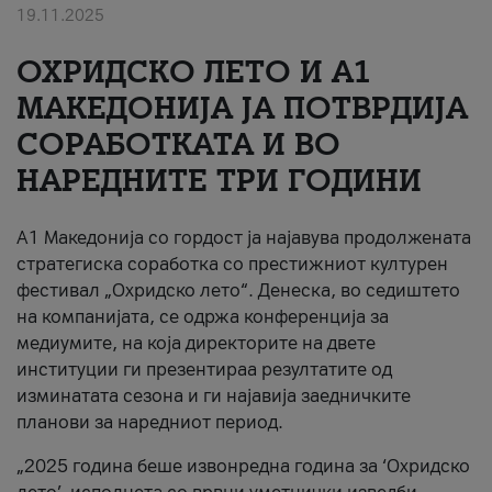
19.11.2025
За нас
ОХРИДСКО ЛЕТО И A1
#ПодобарОнлајн
МАКЕДОНИЈА ЈА ПОТВРДИЈА
СОРАБОТКАТА И ВО
НАРЕДНИТЕ ТРИ ГОДИНИ
A1 Македонија со гордост ја најавува продолжената
стратегиска соработка со престижниот културен
фестивал „Охридско лето“. Денеска, во седиштето
на компанијата, се одржа конференција за
медиумите, на која директорите на двете
институции ги презентираа резултатите од
изминатата сезона и ги најавија заедничките
планови за наредниот период.
„2025 година беше извонредна година за ‘Охридско