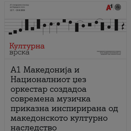
А1 Македонија и
Националниот џез
оркестар создадоа
современа музичка
приказна инспирирана од
македонското културно
наследство