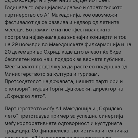
од 36 концерти и уметници од целиот свет.
Годинава го официјализиравме и стратегиското
партнерство со А1 Македонија, кое овозможи
фестивалот да се развива и надвор од летните
месеци. Во рамките на постфестивалската
програма најавуваме два значајни концерти и тоа
на 29 ноември во Македонската филхармонија и на
20 декември во Охрид, каде што влезот ќе биде
бесплатен како наш подарок за верната публика.
Фестивалот продолжува да расте со поддршка од
Министерството за култура и туризам,
Претседателот на државата, нашите партнери и
спонзори“, изјави Ѓорѓи Цуцковски, директор на
„Охридско лето“.
Партнерството меѓу A1 Македонија и „Охридско
лето“ претставува пример за успешна синергија
меѓу корпоративната одговорност и културната
традиција. Со финансиска, логистичка и техничка