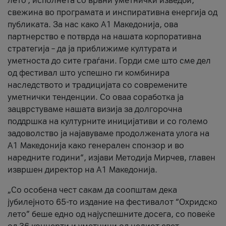
лето’, исполнета со врвни уметнички изведби,
свежина во програмата и инспиративна енергија од
публиката. За нас како A1 Македонија, ова
партнерство е потврда на нашата корпоративна
стратегија – да ја приближиме културата и
уметноста до сите граѓани. Горди сме што сме дел
од фестивал што успешно ги комбинира
наследството и традицијата со современите
уметнички тенденции. Со оваа соработка ја
зацврстуваме нашата визија за долгорочна
поддршка на културните иницијативи и со големо
задоволство ја најавуваме продолжената улога на
A1 Македонија како генерален спонзор и во
наредните години“, изјави Методија Мирчев, главен
извршен директор на A1 Македонија.
„Со особена чест сакам да соопштам дека
јубилејното 65-то издание на фестивалот “Охридско
лето” беше едно од најуспешните досега, со повеќе