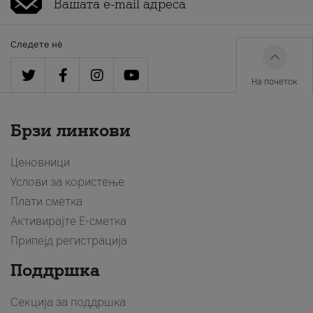
Следете нè
На почеток
Брзи линкови
Ценовници
Услови за користење
Плати сметка
Активирајте Е-сметка
Припејд регистрација
Поддршка
Секција за поддршка