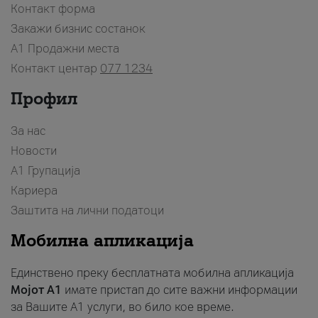
Контакт форма
Закажи бизнис состанок
A1 Продажни места
Контакт центар
077 1234
Профил
За нас
Новости
А1 Групација
Кариера
Заштита на лични податоци
Мобилна апликација
Единствено преку бесплатната мобилна апликација
Мојот A1
имате пристап до сите важни информации
за Вашите A1 услуги, во било кое време.