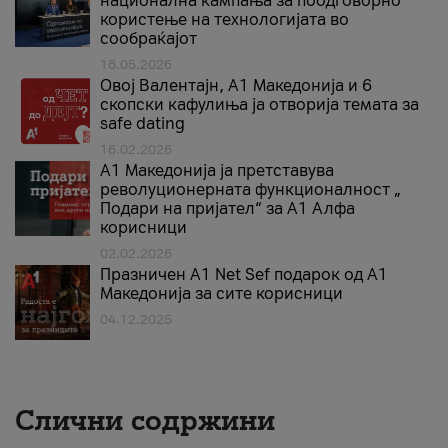
национална кампања за поодговорно
користење на технологијата во
сообраќајот
18.05.2026
Овој Валентајн, A1 Македонија и 6
скопски кафулиња ја отворија темата за
safe dating
16.02.2026
А1 Македонија ја претставува
револуционерната функционалност „
Подари на пријател“ за А1 Алфа
корисници
02.02.2026
Празничен A1 Net Sеf подарок од А1
Македонија за сите корисници
04.12.2025
Слични содржини