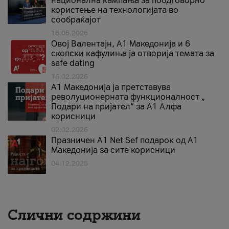
национална кампања за поодговорно
користење на технологијата во
сообраќајот
18.05.2026
Овој Валентајн, A1 Македонија и 6
скопски кафулиња ја отворија темата за
safe dating
16.02.2026
А1 Македонија ја претставува
револуционерната функционалност „
Подари на пријател“ за А1 Алфа
корисници
02.02.2026
Празничен A1 Net Sеf подарок од А1
Македонија за сите корисници
04.12.2025
Слични содржини