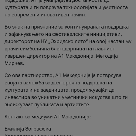
поддршка, A1 ја унапредува достапноста до
културата и ги поврзува технологијата и уметноста
на современ и иновативен начин.
Во знак на признание за континуираната поддршка
и зајакнувањето на фестивалските иницијативи,
директорот на НУ „Охридско лето“ на овој настан му
врачи симболична благодарница на главниот
извршен директор на A1 Македонија, Методија
Мирчев.
Со ова партнерство, A1 Македонија ја потврдува
својата заложба за долгорочна поддршка на
културата и на заедницата, продолжувајќи да
инвестира во уникатни уметнички искуства што ги
зближуваат публиката и артистите.
Контакт за медиуми А1 Македонија:
Емилија Зографска