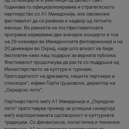
од 36 концерти и уметници од целиот свет.
Годинава го официјализиравме и стратегиското
партнерство со А1 Македонија, кое овозможи
фестивалот да се развива и надвор од летните
месеци. Во рамките на постфестивалската
програма најавуваме два значајни концерти и тоа
на 29 ноември во Македонската филхармонија и на
20 декември во Охрид, каде што влезот ќе биде
бесплатен како наш подарок за верната публика.
Фестивалот продолжува да расте со поддршка од
Министерството за култура и туризам,
Претседателот на државата, нашите партнери и
спонзори“, изјави Ѓорѓи Цуцковски, директор на
„Охридско лето“.
Партнерството меѓу A1 Македонија и „Охридско
лето“ претставува пример за успешна синергија
меѓу корпоративната одговорност и културната
традиција. Со финансиска, логистичка и техничка