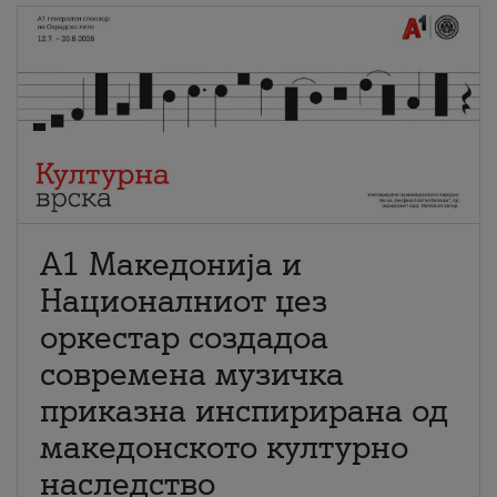
А1 Македонија и
Националниот џез
оркестар создадоа
современа музичка
приказна инспирирана од
македонското културно
наследство