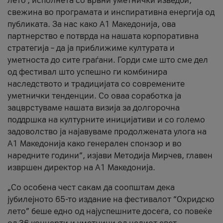
лето’, исполнета со врвни уметнички изведби,
свежина во програмата и инспиративна енергија од
публиката. За нас како A1 Македонија, ова
партнерство е потврда на нашата корпоративна
стратегија – да ја приближиме културата и
уметноста до сите граѓани. Горди сме што сме дел
од фестивал што успешно ги комбинира
наследството и традицијата со современите
уметнички тенденции. Со оваа соработка ја
зацврстуваме нашата визија за долгорочна
поддршка на културните иницијативи и со големо
задоволство ја најавуваме продолжената улога на
A1 Македонија како генерален спонзор и во
наредните години“, изјави Методија Мирчев, главен
извршен директор на A1 Македонија.
„Со особена чест сакам да соопштам дека
јубилејното 65-то издание на фестивалот “Охридско
лето” беше едно од најуспешните досега, со повеќе