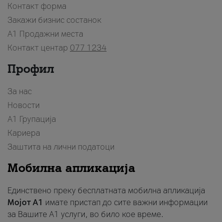
Контакт форма
Закажи бизнис состанок
A1 Продажни места
Контакт центар
077 1234
Профил
За нас
Новости
А1 Групација
Кариера
Заштита на лични податоци
Мобилна апликација
Единствено преку бесплатната мобилна апликација
Мојот A1
имате пристап до сите важни информации
за Вашите A1 услуги, во било кое време.