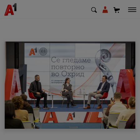
МК
EN
SQ
Приватни
Деловни
Поддршка
Надополни кредит
Плати сметка