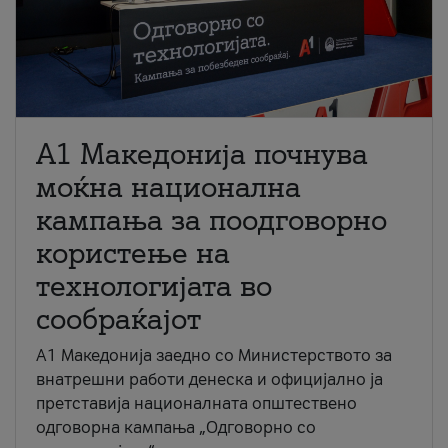
A1 Македонија почнува
моќна национална
кампања за поодговорно
користење на
технологијата во
сообраќајот
A1 Македонија заедно со Министерството за
внатрешни работи денеска и официјално ја
претставија националната општествено
одговорна кампања „Одговорно со