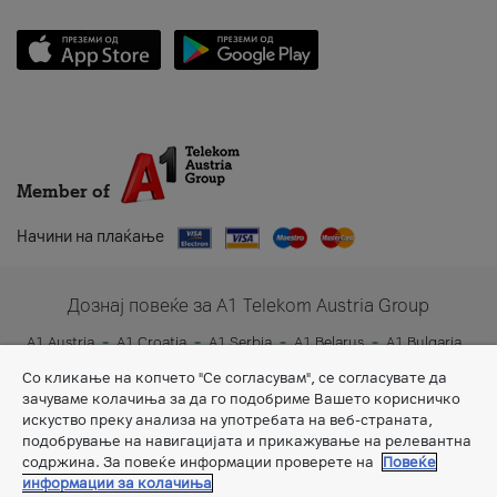
Member of
Начини на плаќање
Дознај повеќе за A1 Telekom Austria Group
A1 Austria
A1 Croatia
A1 Serbia
A1 Belarus
A1 Bulgaria
A1 Slovenia
A1 Digital
Со кликање на копчето "Се согласувам", се согласувате да
зачуваме колачиња за да го подобриме Вашето корисничко
искуство преку анализа на употребата на веб-страната,
подобрување на навигацијата и прикажување на релевантна
содржина. За повеќе информации проверете на
Повеќе
информации за колачиња