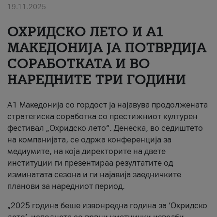
19.11.2025
За нас
ОХРИДСКО ЛЕТО И A1
#ПодобарОнлајн
МАКЕДОНИЈА ЈА ПОТВРДИЈА
СОРАБОТКАТА И ВО
НАРЕДНИТЕ ТРИ ГОДИНИ
A1 Македонија со гордост ја најавува продолжената
стратегиска соработка со престижниот културен
фестивал „Охридско лето“. Денеска, во седиштето
на компанијата, се одржа конференција за
медиумите, на која директорите на двете
институции ги презентираа резултатите од
изминатата сезона и ги најавија заедничките
планови за наредниот период.
„2025 година беше извонредна година за ‘Охридско