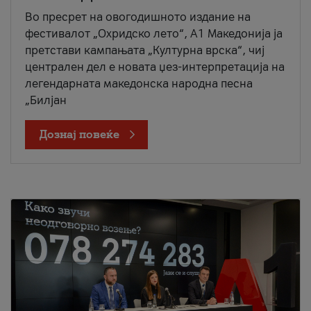
Во пресрет на овогодишното издание на
фестивалот „Охридско лето“, А1 Македонија ја
претстави кампањата „Културна врска“, чиј
централен дел е новата џез-интерпретација на
легендарната македонска народна песна
„Билјан
Дознај повеќе