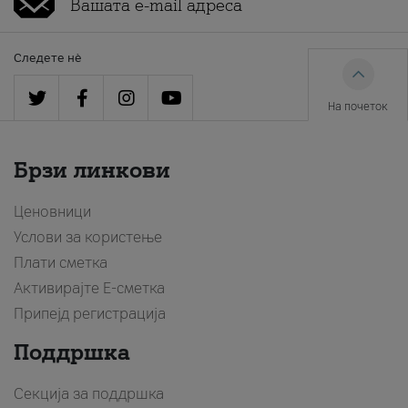
Следете нè
На почеток
Брзи линкови
Ценовници
Услови за користење
Плати сметка
Активирајте Е-сметка
Припејд регистрација
Поддршка
Секција за поддршка