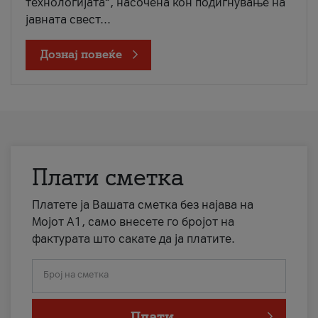
технологијата“, насочена кон подигнување на
јавната свест...
Дознај повеќе
Плати сметка
Платете ја Вашата сметка без најава на
Мојот А1, само внесете го бројот на
фактурата што сакате да ја платите.
Број на сметка
Плати