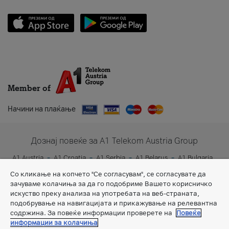
Member of
Начини на плаќање
Дознај повеќе за A1 Telekom Austria Group
A1 Austria
A1 Croatia
A1 Serbia
A1 Belarus
A1 Bulgaria
A1 Slovenia
A1 Digital
Со кликање на копчето "Се согласувам", се согласувате да
зачуваме колачиња за да го подобриме Вашето корисничко
искуство преку анализа на употребата на веб-страната,
подобрување на навигацијата и прикажување на релевантна
содржина. За повеќе информации проверете на
Повеќе
информации за колачиња