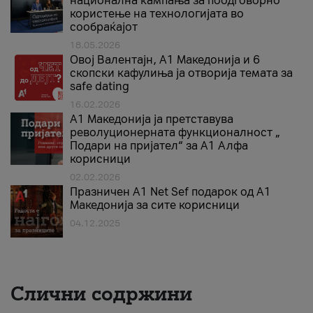
национална кампања за поодговорно
користење на технологијата во
сообраќајот
18.05.2026
Овој Валентајн, A1 Македонија и 6
скопски кафулиња ја отворија темата за
safe dating
16.02.2026
А1 Македонија ја претставува
револуционерната функционалност „
Подари на пријател“ за А1 Алфа
корисници
02.02.2026
Празничен A1 Net Sеf подарок од А1
Македонија за сите корисници
04.12.2025
Слични содржини