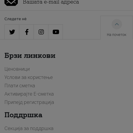
Следете нè
На почеток
Брзи линкови
Ценовници
Услови за користење
Плати сметка
Активирајте Е-сметка
Припејд регистрација
Поддршка
Секција за поддршка