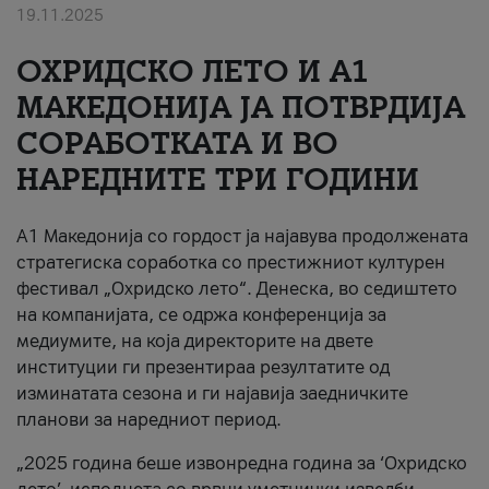
19.11.2025
За нас
ОХРИДСКО ЛЕТО И A1
#ПодобарОнлајн
МАКЕДОНИЈА ЈА ПОТВРДИЈА
СОРАБОТКАТА И ВО
НАРЕДНИТЕ ТРИ ГОДИНИ
A1 Македонија со гордост ја најавува продолжената
стратегиска соработка со престижниот културен
фестивал „Охридско лето“. Денеска, во седиштето
на компанијата, се одржа конференција за
медиумите, на која директорите на двете
институции ги презентираа резултатите од
изминатата сезона и ги најавија заедничките
планови за наредниот период.
„2025 година беше извонредна година за ‘Охридско