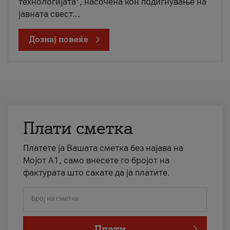
технологијата“, насочена кон подигнување на
јавната свест...
Дознај повеќе
Плати сметка
Платете ја Вашата сметка без најава на
Мојот А1, само внесете го бројот на
фактурата што сакате да ја платите.
Број на сметка
Плати