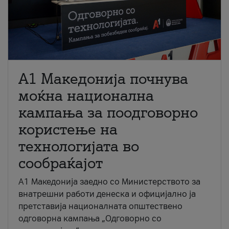
A1 Македонија почнува
моќна национална
кампања за поодговорно
користење на
технологијата во
сообраќајот
A1 Македонија заедно со Министерството за
внатрешни работи денеска и официјално ја
претставија националната општествено
одговорна кампања „Одговорно со