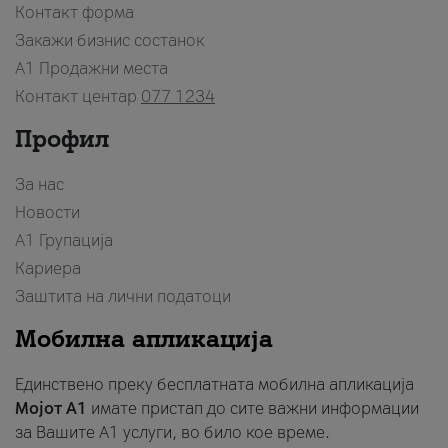
Контакт форма
Закажи бизнис состанок
A1 Продажни места
Контакт центар
077 1234
Профил
За нас
Новости
А1 Групација
Кариера
Заштита на лични податоци
Мобилна апликација
Единствено преку бесплатната мобилна апликација
Мојот A1
имате пристап до сите важни информации
за Вашите A1 услуги, во било кое време.