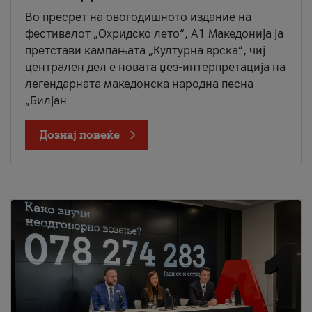
Во пресрет на овогодишното издание на
фестивалот „Охридско лето“, А1 Македонија ја
претстави кампањата „Културна врска“, чиј
централен дел е новата џез-интерпретација на
легендарната македонска народна песна
„Билјан
Дознај повеќе