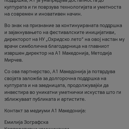
поддршка, A1 ја унапредува достапноста до
културата и ги поврзува технологијата и уметноста
на современ и иновативен начин.
Во знак на признание за континуираната поддршка
и зајакнувањето на фестивалските иницијативи,
директорот на НУ „Охридско лето“ на овој настан му
врачи симболична благодарница на главниот
извршен директор на A1 Македонија, Методија
Мирчев.
Со ова партнерство, A1 Македонија ја потврдува
својата заложба за долгорочна поддршка на
културата и на заедницата, продолжувајќи да
инвестира во уникатни уметнички искуства што ги
зближуваат публиката и артистите.
Контакт за медиуми А1 Македонија:
Емилија Зографска