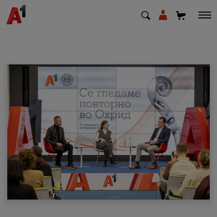
МК
EN
SQ
Приватни
Деловни
Поддршка
Надополни кредит
Плати сметка