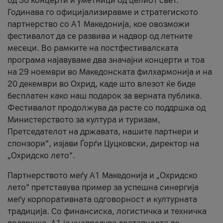
од 36 концерти и уметници од целиот свет.
Годинава го официјализиравме и стратегиското
партнерство со А1 Македонија, кое овозможи
фестивалот да се развива и надвор од летните
месеци. Во рамките на постфестивалската
програма најавуваме два значајни концерти и тоа
на 29 ноември во Македонската филхармонија и на
20 декември во Охрид, каде што влезот ќе биде
бесплатен како наш подарок за верната публика.
Фестивалот продолжува да расте со поддршка од
Министерството за култура и туризам,
Претседателот на државата, нашите партнери и
спонзори“, изјави Ѓорѓи Цуцковски, директор на
„Охридско лето“.
Партнерството меѓу A1 Македонија и „Охридско
лето“ претставува пример за успешна синергија
меѓу корпоративната одговорност и културната
традиција. Со финансиска, логистичка и техничка