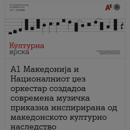
А1 Македонија и
Националниот џез
оркестар создадоа
современа музичка
приказна инспирирана од
македонското културно
наследство