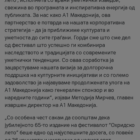
лето’, исполнета со врвни уметнички изведби,
свежина во програмата и инспиративна енергија од
публиката. За нас како A1 Македонија, ова
партнерство е потврда на нашата корпоративна
стратегија – да ја приближиме културата и
уметноста до сите граѓани. Горди сме што сме дел
од фестивал што успешно ги комбинира
наследството и традицијата со современите
уметнички тенденции. Со оваа соработка ја
зацврстуваме нашата визија за долгорочна
поддршка на културните иницијативи и со големо
задоволство ја најавуваме продолжената улога на
A1 Македонија како генерален спонзор и во
наредните години“, изјави Методија Мирчев, главен
извршен директор на A1 Македонија.
„Со особена чест сакам да соопштам дека
јубилејното 65-то издание на фестивалот “Охридско
лето” беше едно од најуспешните досега, со повеќе