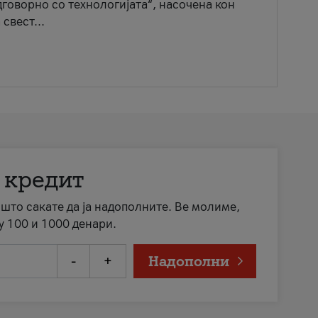
говорно со технологијата“, насочена кон
свест...
 кредит
а што сакате да ја надополните. Ве молиме,
у 100 и 1000 денари.
-
+
Надополни