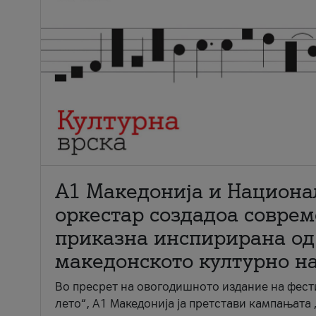
А1 Македонија и Национа
оркестар создадоа совре
приказна инспирирана од
македонското културно н
Во пресрет на овогодишното издание на фест
лето“, А1 Македонија ја претстави кампањата 