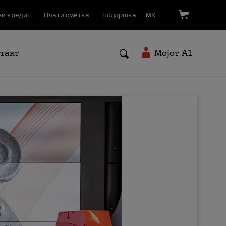
и кредит
Плати сметка
Поддршка
МК
такт
Мојот A1