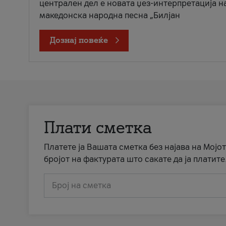
централен дел е новата џез-интерпретација н
македонска народна песна „Билјан
Дознај повеќе
Плати сметка
Платете ја Вашата сметка без најава на Мојот
бројот на фактурата што сакате да ја платите
Број на сметка