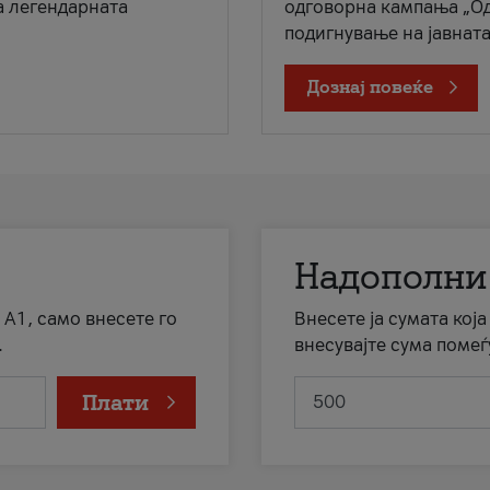
а легендарната
одговорна кампања „Од
подигнување на јавната 
Дознај повеќе
Надополни
 А1, само внесете го
Внесете ја сумата кој
.
внесувајте сума помеѓ
Плати