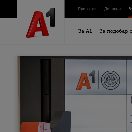
Приватни
Деловни
З
За А1
За подобар 