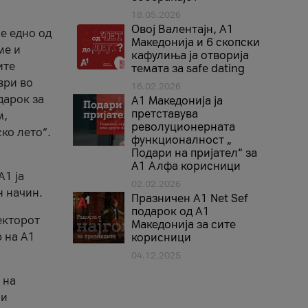
18.05.2026
Овој Валентајн, A1
е едно од
Македонија и 6 скопски
ме и
кафулиња ја отворија
ите
темата за safe dating
ври во
16.02.2026
дарок за
А1 Македонија ја
претставува
м,
револуционерната
ко лето“.
функционалност „
Подари на пријател“ за
А1 Алфа корисници
A1 ја
02.02.2026
н начин.
Празничен A1 Net Sеf
подарок од А1
екторот
Македонија за сите
 на A1
корисници
04.12.2025
 на
 и