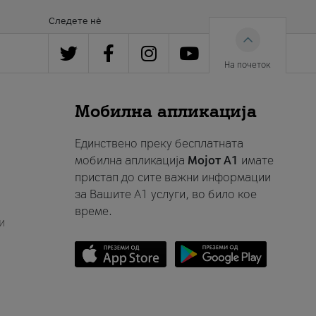
Следете нè
На почеток
Мобилна апликација
Единствено преку бесплатната
мобилна апликација
Мојот A1
имате
пристап до сите важни информации
за Вашите A1 услуги, во било кое
време.
и