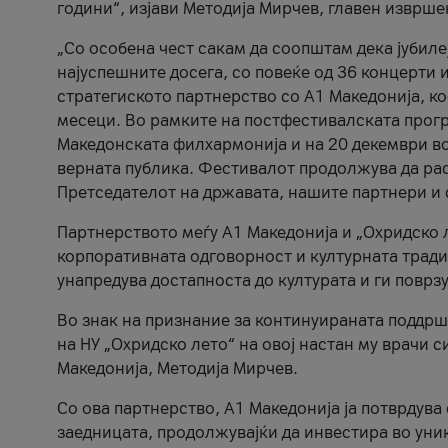
години“, изјави Методија Мирчев, главен изврше
„Со особена чест сакам да соопштам дека јубиле
најуспешните досега, со повеќе од 36 концерти 
стратегиското партнерство со А1 Македонија, к
месеци. Во рамките на постфестивалската прогр
Македонската филхармонија и на 20 декември во
верната публика. Фестивалот продолжува да рас
Претседателот на државата, нашите партнери и с
Партнерството меѓу A1 Македонија и „Охридско 
корпоративната одговорност и културната традиц
унапредува достапноста до културата и ги поврз
Во знак на признание за континуираната поддрш
на НУ „Охридско лето“ на овој настан му врачи
Македонија, Методија Мирчев.
Со ова партнерство, A1 Македонија ја потврдува
заедницата, продолжувајќи да инвестира во уни