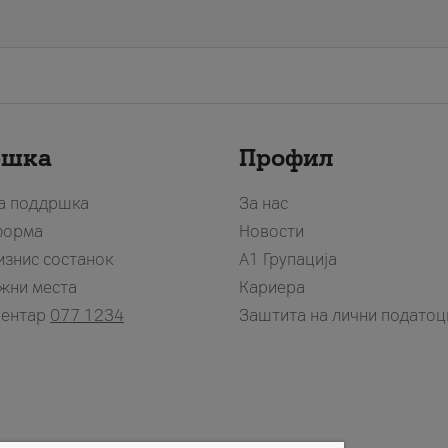
ршка
Профил
за поддршка
За нас
форма
Новости
изнис состанок
А1 Групација
жни места
Кариера
центар
077 1234
Заштита на лични податоц