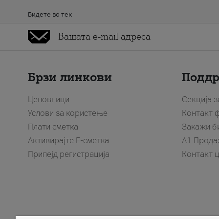
Бидете во тек
Брзи линкови
Подд
Ценовници
Секција 
Услови за користење
Контакт 
Плати сметка
Закажи б
Активирајте Е-сметка
A1 Прода
Припејд регистрација
Контакт 