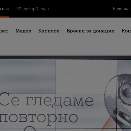
а нас
#ПодобарОнлајн
Надополн
свет
Медиа
Кариера
Броеви за донации
Кон