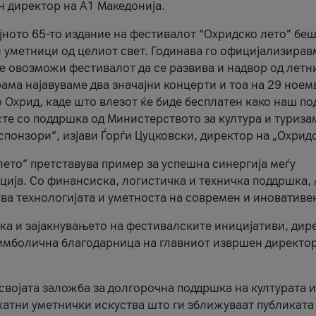
н директор на A1 Македонија.
јното 65-то издание на фестивалот “Охридско лето” беш
и уметници од целиот свет. Годинава го официјализирав
ое овозможи фестивалот да се развива и надвор од летн
ама најавуваме два значајни концерти и тоа на 29 ноем
 Охрид, каде што влезот ќе биде бесплатен како наш по
те со поддршка од Министерството за култура и туриза
понзори“, изјави Ѓорѓи Цуцковски, директор на „Охридс
лето“ претставува пример за успешна синергија меѓу
ија. Со финансиска, логистичка и техничка поддршка, 
ува технологијата и уметноста на современ и иновативе
ка и зајакнувањето на фестивалските иницијативи, дир
 симболична благодарница на главниот извршен директор
 својата заложба за долгорочна поддршка на културата и
катни уметнички искуства што ги зближуваат публиката