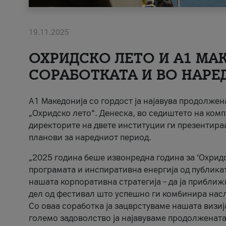
19.11.2025
ОХРИДСКО ЛЕТО И A1 МАК
СОРАБОТКАТА И ВО НАРЕ
A1 Македонија со гордост ја најавува продолже
„Охридско лето“. Денеска, во седиштето на комп
директорите на двете институции ги презентираа
планови за наредниот период.
„2025 година беше извонредна година за ‘Охридс
програмата и инспиративна енергија од публикат
нашата корпоративна стратегија – да ја приближ
дел од фестивал што успешно ги комбинира нас
Со оваа соработка ја зацврстуваме нашата визиј
големо задоволство ја најавуваме продолжената