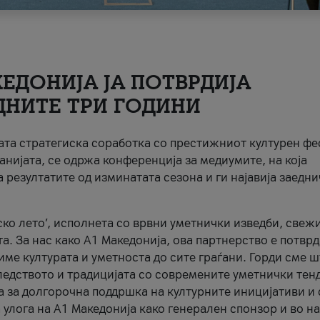
ЕДОНИЈА ЈА ПОТВРДИЈА
ДНИТЕ ТРИ ГОДИНИ
ната стратегиска соработка со престижниот културен ф
анијата, се одржа конференција за медиумите, на која
 резултатите од изминатата сезона и ги најавија заедн
ко лето’, исполнета со врвни уметнички изведби, свеж
а. За нас како A1 Македонија, ова партнерство е потврд
име културата и уметноста до сите граѓани. Горди сме 
ледството и традицијата со современите уметнички тен
а за долгорочна поддршка на културните иницијативи и 
 улога на A1 Македонија како генерален спонзор и во н