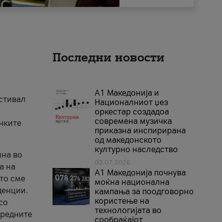
Последни новости
А1 Македонија и
естивал
Националниот џез
оркестар создадоа
современа музичка
ичките
приказна инспирирана
од македонското
културно наследство
ина во
03.07.2026
а на
A1 Македонија почнува
што сме
моќна национална
денции.
кампања за поодговорно
користење на
со
технологијата во
аредните
сообраќајот