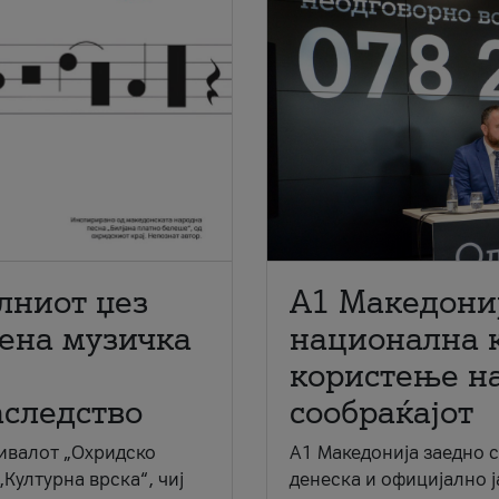
лниот џез
A1 Македони
мена музичка
национална 
користење на
аследство
сообраќајот
ивалот „Охридско
A1 Македонија заедно 
„Културна врска“, чиј
денеска и официјално 