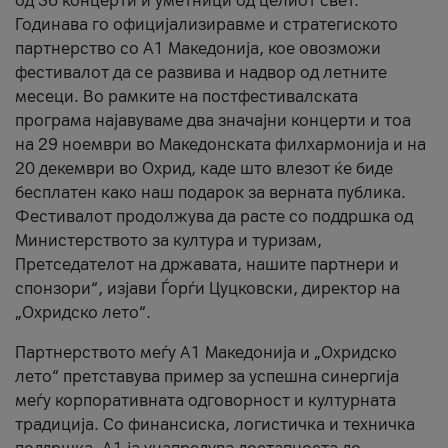
од 36 концерти и уметници од целиот свет.
Годинава го официјализиравме и стратегиското
партнерство со А1 Македонија, кое овозможи
фестивалот да се развива и надвор од летните
месеци. Во рамките на постфестивалската
програма најавуваме два значајни концерти и тоа
на 29 ноември во Македонската филхармонија и на
20 декември во Охрид, каде што влезот ќе биде
бесплатен како наш подарок за верната публика.
Фестивалот продолжува да расте со поддршка од
Министерството за култура и туризам,
Претседателот на државата, нашите партнери и
спонзори“, изјави Ѓорѓи Цуцковски, директор на
„Охридско лето“.
Партнерството меѓу A1 Македонија и „Охридско
лето“ претставува пример за успешна синергија
меѓу корпоративната одговорност и културната
традиција. Со финансиска, логистичка и техничка