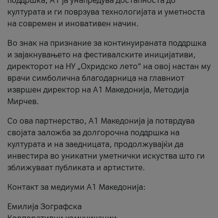
поддршка, A1 ја унапредува достапноста до
културата и ги поврзува технологијата и уметноста
на современ и иновативен начин.
Во знак на признание за континуираната поддршка
и зајакнувањето на фестивалските иницијативи,
директорот на НУ „Охридско лето“ на овој настан му
врачи симболична благодарница на главниот
извршен директор на A1 Македонија, Методија
Мирчев.
Со ова партнерство, A1 Македонија ја потврдува
својата заложба за долгорочна поддршка на
културата и на заедницата, продолжувајќи да
инвестира во уникатни уметнички искуства што ги
зближуваат публиката и артистите.
Контакт за медиуми А1 Македонија:
Емилија Зографска