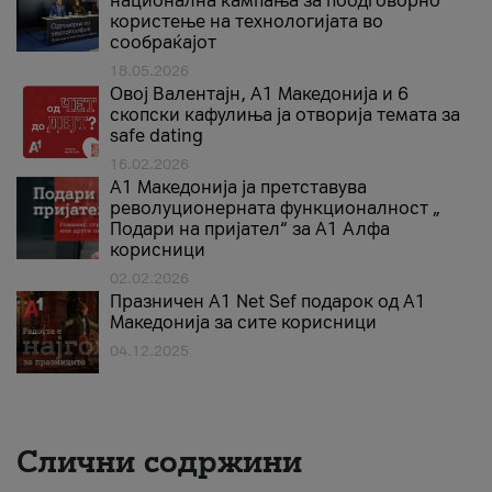
национална кампања за поодговорно
користење на технологијата во
сообраќајот
18.05.2026
Овој Валентајн, A1 Македонија и 6
скопски кафулиња ја отворија темата за
safe dating
16.02.2026
А1 Македонија ја претставува
револуционерната функционалност „
Подари на пријател“ за А1 Алфа
корисници
02.02.2026
Празничен A1 Net Sеf подарок од А1
Македонија за сите корисници
04.12.2025
Слични содржини