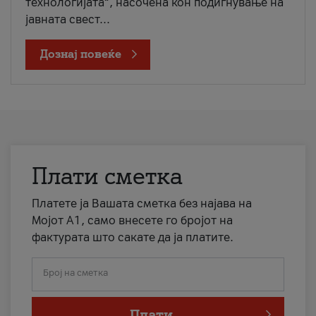
технологијата“, насочена кон подигнување на
јавната свест...
Дознај повеќе
Плати сметка
Платете ја Вашата сметка без најава на
Мојот А1, само внесете го бројот на
фактурата што сакате да ја платите.
Број на сметка
Плати