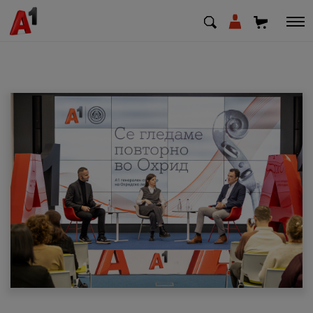
МК
EN
SQ
Приватни
Деловни
Поддршка
Надополни кредит
Плати сметка