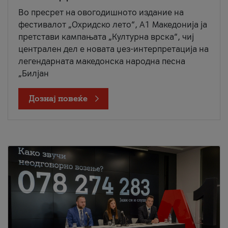
Во пресрет на овогодишното издание на
фестивалот „Охридско лето“, А1 Македонија ја
претстави кампањата „Културна врска“, чиј
централен дел е новата џез-интерпретација на
легендарната македонска народна песна
„Билјан
Дознај повеќе