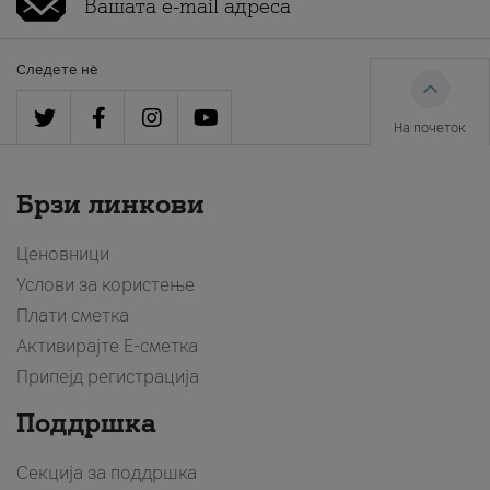
Следете нè
На почеток
Брзи линкови
Ценовници
Услови за користење
Плати сметка
Активирајте Е-сметка
Припејд регистрација
Поддршка
Секција за поддршка