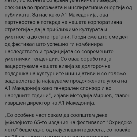
лето’, исполнета со врвни уметнички изведби,
свежина во програмата и инспиративна енергија од
публиката. За нас како A1 Македонија, ова
партнерство е потврда на нашата корпоративна
стратегија – да ја приближиме културата и
уметноста до сите граѓани. Горди сме што сме дел
од фестивал што успешно ги комбинира
наследството и традицијата со современите
уметнички тенденции. Со оваа соработка ја
зацврстуваме нашата визија за долгорочна
поддршка на културните иницијативи и со големо
задоволство ја најавуваме продолжената улога на
A1 Македонија како генерален спонзор и во
наредните години“, изјави Методија Мирчев, главен
извршен директор на A1 Македонија.
„Со особена чест сакам да соопштам дека
јубилејното 65-то издание на фестивалот “Охридско
лето” беше едно од најуспешните досега, со повеќе