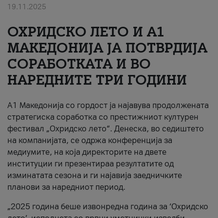
19.11.2025
За нас
ОХРИДСКО ЛЕТО И A1
#ПодобарОнлајн
МАКЕДОНИЈА ЈА ПОТВРДИЈА
СОРАБОТКАТА И ВО
НАРЕДНИТЕ ТРИ ГОДИНИ
A1 Македонија со гордост ја најавува продолжената
стратегиска соработка со престижниот културен
фестивал „Охридско лето“. Денеска, во седиштето
на компанијата, се одржа конференција за
медиумите, на која директорите на двете
институции ги презентираа резултатите од
изминатата сезона и ги најавија заедничките
планови за наредниот период.
„2025 година беше извонредна година за ‘Охридско