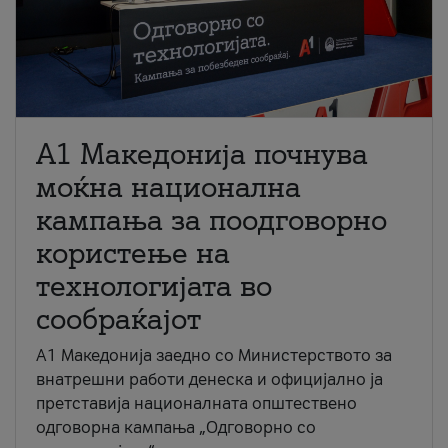
A1 Македонија почнува
моќна национална
кампања за поодговорно
користење на
технологијата во
сообраќајот
A1 Македонија заедно со Министерството за
внатрешни работи денеска и официјално ја
претставија националната општествено
одговорна кампања „Одговорно со