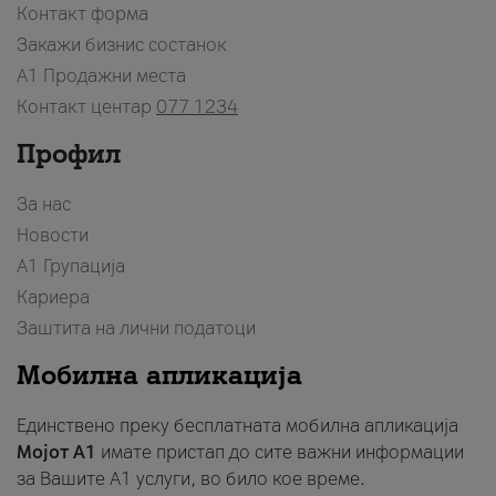
Контакт форма
Закажи бизнис состанок
A1 Продажни места
Контакт центар
077 1234
Профил
За нас
Новости
А1 Групација
Кариера
Заштита на лични податоци
Мобилна апликација
Единствено преку бесплатната мобилна апликација
Мојот A1
имате пристап до сите важни информации
за Вашите A1 услуги, во било кое време.