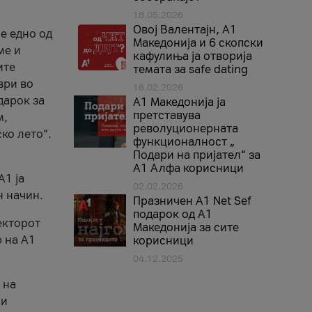
18.05.2026
Овој Валентајн, A1
е едно од
Македонија и 6 скопски
ме и
кафулиња ја отворија
ите
темата за safe dating
ври во
16.02.2026
дарок за
А1 Македонија ја
претставува
м,
револуционерната
ко лето“.
функционалност „
Подари на пријател“ за
А1 Алфа корисници
A1 ја
02.02.2026
н начин.
Празничен A1 Net Sеf
подарок од А1
екторот
Македонија за сите
 на A1
корисници
04.12.2025
 на
 и