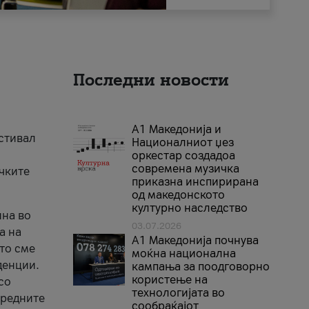
Последни новости
А1 Македонија и
естивал
Националниот џез
оркестар создадоа
современа музичка
ичките
приказна инспирирана
од македонското
културно наследство
ина во
03.07.2026
а на
A1 Македонија почнува
што сме
моќна национална
денции.
кампања за поодговорно
користење на
со
технологијата во
аредните
сообраќајот