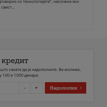
говорно со технологијата“, насочена кон
свест...
 кредит
а што сакате да ја надополните. Ве молиме,
у 100 и 1000 денари.
-
+
Надополни