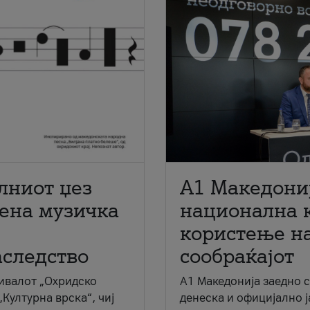
лниот џез
A1 Македони
мена музичка
национална 
користење на
аследство
сообраќајот
ивалот „Охридско
A1 Македонија заедно 
„Културна врска“, чиј
денеска и официјално 