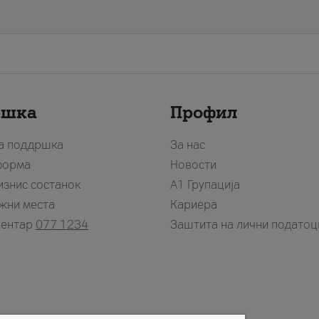
ршка
Профил
за поддршка
За нас
форма
Новости
изнис состанок
А1 Групација
жни места
Кариера
центар
077 1234
Заштита на лични податоц