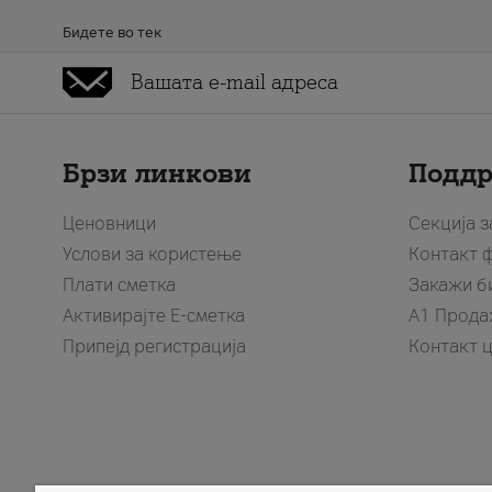
Бидете во тек
Брзи линкови
Подд
Ценовници
Секција 
Услови за користење
Контакт 
Плати сметка
Закажи б
Активирајте Е-сметка
A1 Прода
Припејд регистрација
Контакт 