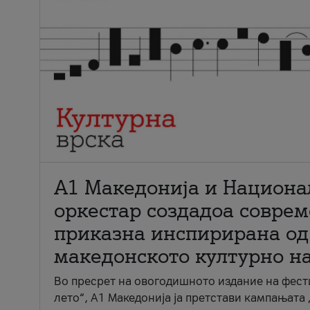
А1 Македонија и Национа
оркестар создадоа совре
приказна инспирирана од
македонското културно н
Во пресрет на овогодишното издание на фест
лето“, А1 Македонија ја претстави кампањата 