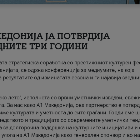
ЕДОНИЈА ЈА ПОТВРДИЈА
ДНИТЕ ТРИ ГОДИНИ
ната стратегиска соработка со престижниот културен ф
анијата, се одржа конференција за медиумите, на која
 резултатите од изминатата сезона и ги најавија заедн
ко лето’, исполнета со врвни уметнички изведби, свеж
а. За нас како A1 Македонија, ова партнерство е потврд
име културата и уметноста до сите граѓани. Горди сме 
ледството и традицијата со современите уметнички тен
а за долгорочна поддршка на културните иницијативи и 
 улога на A1 Македонија како генерален спонзор и во н