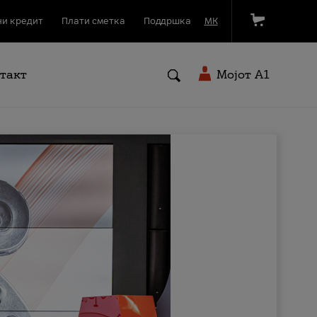
и кредит
Плати сметка
Поддршка
МК
такт
Мојот A1