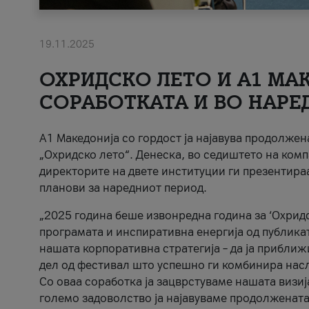
19.11.2025
ОХРИДСКО ЛЕТО И A1 МАК
СОРАБОТКАТА И ВО НАРЕ
A1 Македонија со гордост ја најавува продолже
„Охридско лето“. Денеска, во седиштето на комп
директорите на двете институции ги презентираа
планови за наредниот период.
„2025 година беше извонредна година за ‘Охридс
програмата и инспиративна енергија од публикат
нашата корпоративна стратегија – да ја приближ
дел од фестивал што успешно ги комбинира нас
Со оваа соработка ја зацврстуваме нашата визиј
големо задоволство ја најавуваме продолжената