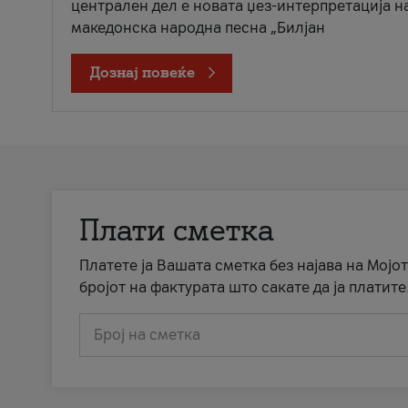
централен дел е новата џез-интерпретација н
македонска народна песна „Билјан
Дознај повеќе
Плати сметка
Платете ја Вашата сметка без најава на Мојот
бројот на фактурата што сакате да ја платите
Број на сметка