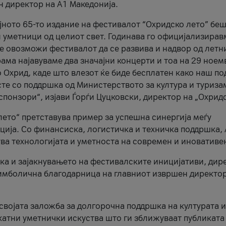
н директор на A1 Македонија.
јното 65-то издание на фестивалот “Охридско лето” беш
и уметници од целиот свет. Годинава го официјализирав
ое овозможи фестивалот да се развива и надвор од летн
ама најавуваме два значајни концерти и тоа на 29 ноем
 Охрид, каде што влезот ќе биде бесплатен како наш по
те со поддршка од Министерството за култура и туриза
понзори“, изјави Ѓорѓи Цуцковски, директор на „Охридс
лето“ претставува пример за успешна синергија меѓу
ија. Со финансиска, логистичка и техничка поддршка, 
ува технологијата и уметноста на современ и иновативе
ка и зајакнувањето на фестивалските иницијативи, дир
 симболична благодарница на главниот извршен директор
 својата заложба за долгорочна поддршка на културата и
катни уметнички искуства што ги зближуваат публиката