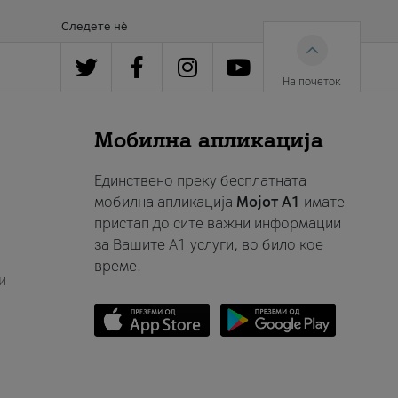
Следете нè
На почеток
Мобилна апликација
Единствено преку бесплатната
мобилна апликација
Мојот A1
имате
пристап до сите важни информации
за Вашите A1 услуги, во било кое
време.
и