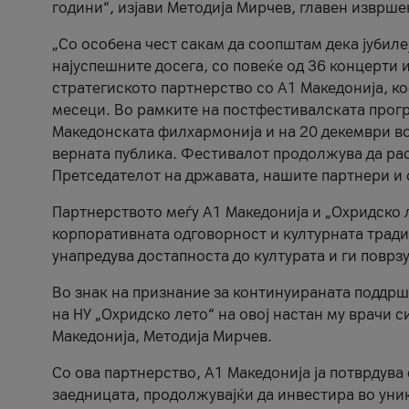
години“, изјави Методија Мирчев, главен изврше
„Со особена чест сакам да соопштам дека јубиле
најуспешните досега, со повеќе од 36 концерти 
стратегиското партнерство со А1 Македонија, к
месеци. Во рамките на постфестивалската прогр
Македонската филхармонија и на 20 декември во
верната публика. Фестивалот продолжува да рас
Претседателот на државата, нашите партнери и с
Партнерството меѓу A1 Македонија и „Охридско 
корпоративната одговорност и културната традиц
унапредува достапноста до културата и ги поврз
Во знак на признание за континуираната поддрш
на НУ „Охридско лето“ на овој настан му врачи
Македонија, Методија Мирчев.
Со ова партнерство, A1 Македонија ја потврдува
заедницата, продолжувајќи да инвестира во уни