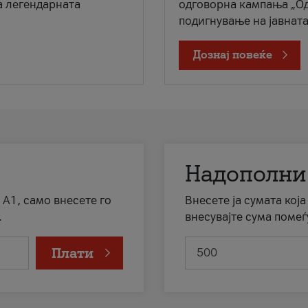
а легендарната
одговорна кампања „Од
подигнување на јавната 
Дознај повеќе
Надополни
 А1, само внесете го
Внесете ја сумата кој
.
внесувајте сума помеѓ
Плати