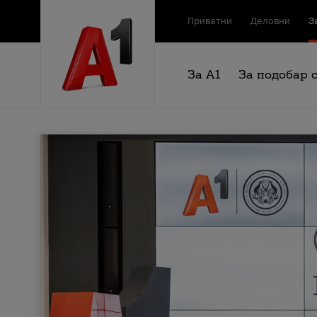
Приватни
Деловни
З
За А1
За подобар 