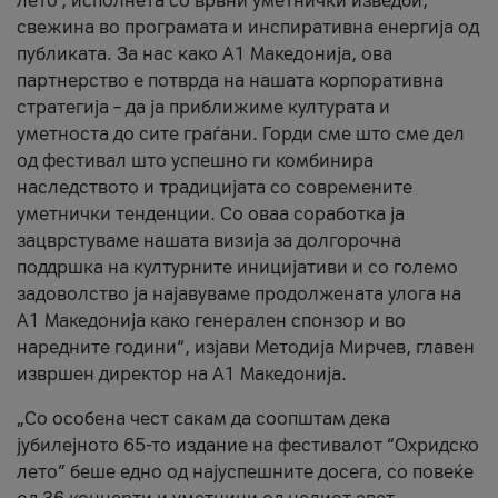
лето’, исполнета со врвни уметнички изведби,
свежина во програмата и инспиративна енергија од
публиката. За нас како A1 Македонија, ова
партнерство е потврда на нашата корпоративна
стратегија – да ја приближиме културата и
уметноста до сите граѓани. Горди сме што сме дел
од фестивал што успешно ги комбинира
наследството и традицијата со современите
уметнички тенденции. Со оваа соработка ја
зацврстуваме нашата визија за долгорочна
поддршка на културните иницијативи и со големо
задоволство ја најавуваме продолжената улога на
A1 Македонија како генерален спонзор и во
наредните години“, изјави Методија Мирчев, главен
извршен директор на A1 Македонија.
„Со особена чест сакам да соопштам дека
јубилејното 65-то издание на фестивалот “Охридско
лето” беше едно од најуспешните досега, со повеќе