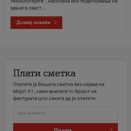
технологијата“, насочена кон подигнување на
јавната свест...
Дознај повеќе
Плати сметка
Платете ја Вашата сметка без најава на
Мојот А1, само внесете го бројот на
фактурата што сакате да ја платите.
Број на сметка
Плати