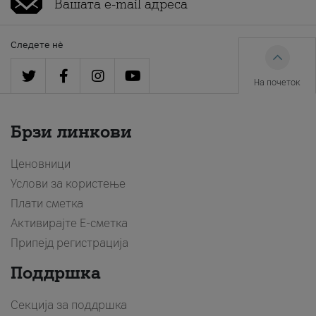
Следете нè
На почеток
Брзи линкови
Ценовници
Услови за користење
Плати сметка
Активирајте Е-сметка
Припејд регистрација
Поддршка
Секција за поддршка