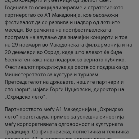
од 36 концерти и уметници од целиот свет.
Годинава го официјализиравме и стратегиското
партнерство со А1 Македонија, кое овозможи
фестивалот да се развива и надвор од летните
месеци. Во рамките на постфестивалската
програма најавуваме два значајни концерти и тоа
на 29 ноември во Македонската филхармонија и на
20 декември во Охрид, каде што влезот ќе биде
бесплатен како наш подарок за верната публика.
Фестивалот продолжува да расте со поддршка од
Министерството за култура и туризам,
Претседателот на државата, нашите партнери и
спонзори“, изјави Ѓорѓи Цуцковски, директор на
„Охридско лето“.
Партнерството меѓу A1 Македонија и „Охридско
лето“ претставува пример за успешна синергија
меѓу корпоративната одговорност и културната
традиција. Со финансиска, логистичка и техничка