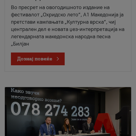
Во пресрет на овогодишното издание на
фестивалот „Охридско лето“, А1 Македонија ја
претстави кампањата „Културна врска“, чиј
централен дел е новата џез-интерпретација на
легендарната македонска народна песна
„Билјан
Дознај повеќе