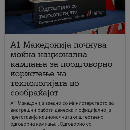
A1 Македонија почнува
моќна национална
кампања за поодговорно
користење на
технологијата во
сообраќајот
A1 Македонија заедно со Министерството за
внатрешни работи денеска и официјално ја
претставија националната општествено
одговорна кампања „Одговорно со