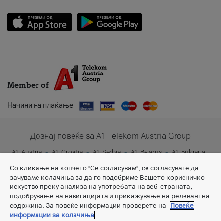
Member of
Начини на плаќање
Дознај повеќе за A1 Telekom Austria Group
A1 Austria
A1 Croatia
A1 Serbia
A1 Belarus
A1 Bulgaria
A1 Slovenia
A1 Digital
Со кликање на копчето "Се согласувам", се согласувате да
зачуваме колачиња за да го подобриме Вашето корисничко
искуство преку анализа на употребата на веб-страната,
подобрување на навигацијата и прикажување на релевантна
содржина. За повеќе информации проверете на
Повеќе
информации за колачиња