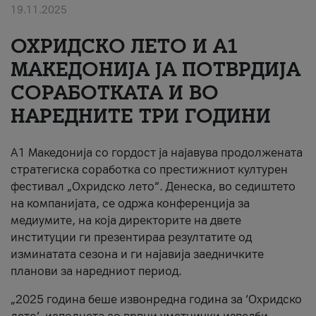
19.11.2025
За нас
ОХРИДСКО ЛЕТО И A1
#ПодобарОнлајн
МАКЕДОНИЈА ЈА ПОТВРДИЈА
СОРАБОТКАТА И ВО
НАРЕДНИТЕ ТРИ ГОДИНИ
A1 Македонија со гордост ја најавува продолжената
стратегиска соработка со престижниот културен
фестивал „Охридско лето“. Денеска, во седиштето
на компанијата, се одржа конференција за
медиумите, на која директорите на двете
институции ги презентираа резултатите од
изминатата сезона и ги најавија заедничките
планови за наредниот период.
„2025 година беше извонредна година за ‘Охридско