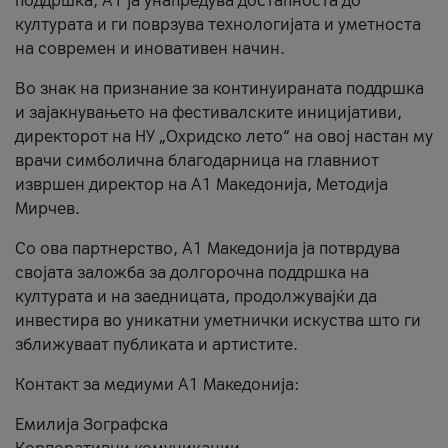
поддршка, A1 ја унапредува достапноста до
културата и ги поврзува технологијата и уметноста
на современ и иновативен начин.
Во знак на признание за континуираната поддршка
и зајакнувањето на фестивалските иницијативи,
директорот на НУ „Охридско лето“ на овој настан му
врачи симболична благодарница на главниот
извршен директор на A1 Македонија, Методија
Мирчев.
Со ова партнерство, A1 Македонија ја потврдува
својата заложба за долгорочна поддршка на
културата и на заедницата, продолжувајќи да
инвестира во уникатни уметнички искуства што ги
зближуваат публиката и артистите.
Контакт за медиуми А1 Македонија:
Емилија Зографска