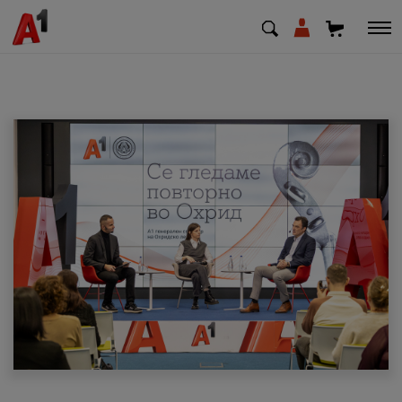
МК
EN
SQ
Приватни
Деловни
Поддршка
Надополни кредит
Плати сметка