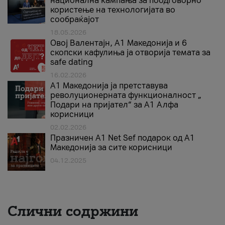
национална кампања за поодговорно
користење на технологијата во
сообраќајот
18.05.2026
Овој Валентајн, A1 Македонија и 6
скопски кафулиња ја отворија темата за
safe dating
16.02.2026
А1 Македонија ја претставува
револуционерната функционалност „
Подари на пријател“ за А1 Алфа
корисници
02.02.2026
Празничен A1 Net Sеf подарок од А1
Македонија за сите корисници
04.12.2025
Слични содржини