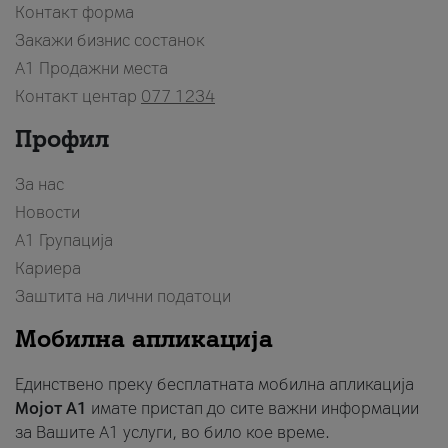
Контакт форма
Закажи бизнис состанок
A1 Продажни места
Контакт центар
077 1234
Профил
За нас
Новости
А1 Групација
Кариера
Заштита на лични податоци
Мобилна апликација
Единствено преку бесплатната мобилна апликација
Мојот A1
имате пристап до сите важни информации
за Вашите A1 услуги, во било кое време.