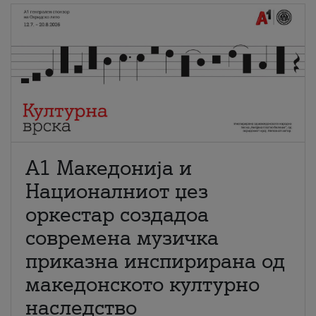
А1 Македонија и
Националниот џез
оркестар создадоа
современа музичка
приказна инспирирана од
македонското културно
наследство