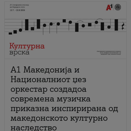
А1 Македонија и
Националниот џез
оркестар создадоа
современа музичка
приказна инспирирана од
македонското културно
наследство