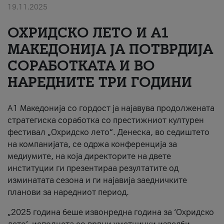
19.11.2025
За нас
ОХРИДСКО ЛЕТО И A1
#ПодобарОнлајн
МАКЕДОНИЈА ЈА ПОТВРДИЈА
СОРАБОТКАТА И ВО
НАРЕДНИТЕ ТРИ ГОДИНИ
A1 Македонија со гордост ја најавува продолжената
стратегиска соработка со престижниот културен
фестивал „Охридско лето“. Денеска, во седиштето
на компанијата, се одржа конференција за
медиумите, на која директорите на двете
институции ги презентираа резултатите од
изминатата сезона и ги најавија заедничките
планови за наредниот период.
„2025 година беше извонредна година за ‘Охридско