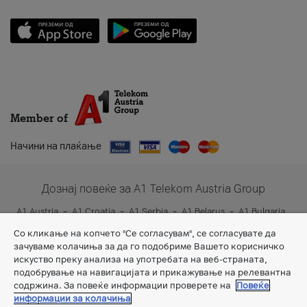
Member of
Начини на плаќање
Дознај повеќе за A1 Telekom Austria Group
A1 Austria
A1 Croatia
A1 Serbia
A1 Belarus
A1 Bulgaria
A1 Slovenia
A1 Digital
Со кликање на копчето "Се согласувам", се согласувате да
зачуваме колачиња за да го подобриме Вашето корисничко
искуство преку анализа на употребата на веб-страната,
подобрување на навигацијата и прикажување на релевантна
содржина. За повеќе информации проверете на
Повеќе
информации за колачиња