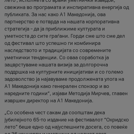
лето’, исполнета со врвни уметнички изведби,
свежина во програмата и инспиративна енергија од
публиката. За нас како A1 Македонија, ова
партнерство е потврда на нашата корпоративна
стратегија – да ја приближиме културата и
уметноста до сите граѓани. Горди сме што сме дел
од фестивал што успешно ги комбинира
наследството и традицијата со современите
уметнички тенденции. Со оваа соработка ја
зацврстуваме нашата визија за долгорочна
поддршка на културните иницијативи и со големо
задоволство ја најавуваме продолжената улога на
A1 Македонија како генерален спонзор и во
наредните години“, изјави Методија Мирчев, главен
извршен директор на A1 Македонија.
„Со особена чест сакам да соопштам дека
јубилејното 65-то издание на фестивалот “Охридско
лето” беше едно од најуспешните досега, со повеќе