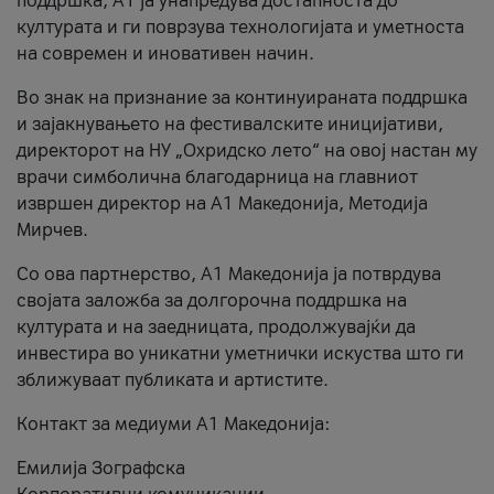
поддршка, A1 ја унапредува достапноста до
културата и ги поврзува технологијата и уметноста
на современ и иновативен начин.
Во знак на признание за континуираната поддршка
и зајакнувањето на фестивалските иницијативи,
директорот на НУ „Охридско лето“ на овој настан му
врачи симболична благодарница на главниот
извршен директор на A1 Македонија, Методија
Мирчев.
Со ова партнерство, A1 Македонија ја потврдува
својата заложба за долгорочна поддршка на
културата и на заедницата, продолжувајќи да
инвестира во уникатни уметнички искуства што ги
зближуваат публиката и артистите.
Контакт за медиуми А1 Македонија:
Емилија Зографска