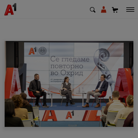
МК
EN
SQ
Приватни
Деловни
Поддршка
Надополни кредит
Плати сметка