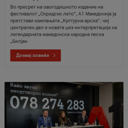
Во пресрет на овогодишното издание на
фестивалот „Охридско лето“, А1 Македонија ја
претстави кампањата „Културна врска“, чиј
централен дел е новата џез-интерпретација на
легендарната македонска народна песна
„Билјан
Дознај повеќе