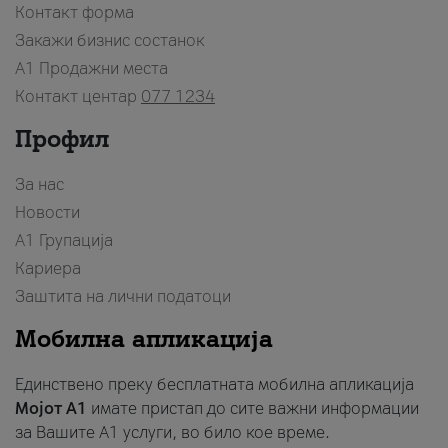
Контакт форма
Закажи бизнис состанок
A1 Продажни места
Контакт центар
077 1234
Профил
За нас
Новости
А1 Групација
Кариера
Заштита на лични податоци
Мобилна апликација
Единствено преку бесплатната мобилна апликација
Мојот A1
имате пристап до сите важни информации
за Вашите A1 услуги, во било кое време.