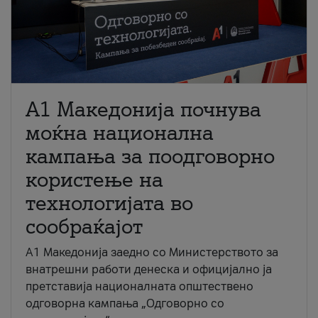
A1 Македонија почнува
моќна национална
кампања за поодговорно
користење на
технологијата во
сообраќајот
A1 Македонија заедно со Министерството за
внатрешни работи денеска и официјално ја
претставија националната општествено
одговорна кампања „Одговорно со