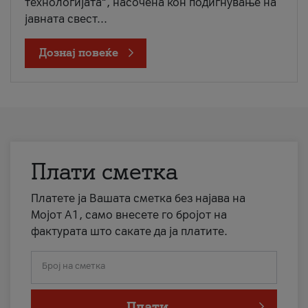
технологијата“, насочена кон подигнување на
јавната свест...
Дознај повеќе
Плати сметка
Платете ја Вашата сметка без најава на
Мојот А1, само внесете го бројот на
фактурата што сакате да ја платите.
Број на сметка
Плати