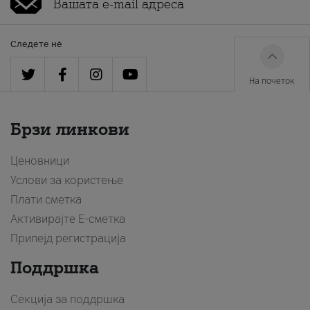
Следете нè
На почеток
Брзи линкови
Ценовници
Услови за користење
Плати сметка
Активирајте Е-сметка
Припејд регистрација
Поддршка
Секција за поддршка