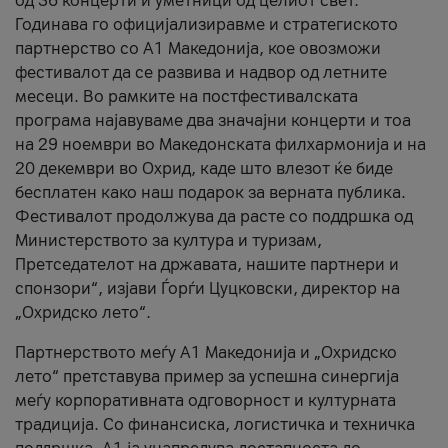
од 36 концерти и уметници од целиот свет.
Годинава го официјализиравме и стратегиското
партнерство со А1 Македонија, кое овозможи
фестивалот да се развива и надвор од летните
месеци. Во рамките на постфестивалската
програма најавуваме два значајни концерти и тоа
на 29 ноември во Македонската филхармонија и на
20 декември во Охрид, каде што влезот ќе биде
бесплатен како наш подарок за верната публика.
Фестивалот продолжува да расте со поддршка од
Министерството за култура и туризам,
Претседателот на државата, нашите партнери и
спонзори“, изјави Ѓорѓи Цуцковски, директор на
„Охридско лето“.
Партнерството меѓу A1 Македонија и „Охридско
лето“ претставува пример за успешна синергија
меѓу корпоративната одговорност и културната
традиција. Со финансиска, логистичка и техничка