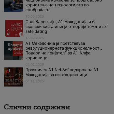
национална кампања за поодговорно
користење на технологијата во
сообраќајот
18.05.2026
Овој Валентајн, A1 Македонија и 6
скопски кафулиња ја отворија темата за
safe dating
16.02.2026
А1 Македонија ја претставува
револуционерната функционалност „
Подари на пријател“ за А1 Алфа
корисници
02.02.2026
Празничен A1 Net Sеf подарок од А1
Македонија за сите корисници
04.12.2025
Слични содржини