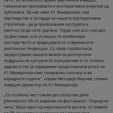
лето’, исполнета со врвни уметнички изведби,
свежина во програмата и инспиративна енергија од
публиката. За нас како A1 Македонија, ова
партнерство е потврда на нашата корпоративна
стратегија – да ја приближиме културата и
уметноста до сите граѓани. Горди сме што сме дел
од фестивал што успешно ги комбинира
наследството и традицијата со современите
уметнички тенденции. Со оваа соработка ја
зацврстуваме нашата визија за долгорочна
поддршка на културните иницијативи и со големо
задоволство ја најавуваме продолжената улога на
A1 Македонија како генерален спонзор и во
наредните години“, изјави Методија Мирчев, главен
извршен директор на A1 Македонија.
„Со особена чест сакам да соопштам дека
јубилејното 65-то издание на фестивалот “Охридско
лето” беше едно од најуспешните досега, со повеќе