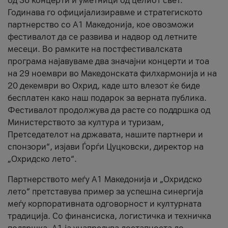
од 36 концерти и уметници од целиот свет.
Годинава го официјализиравме и стратегиското
партнерство со А1 Македонија, кое овозможи
фестивалот да се развива и надвор од летните
месеци. Во рамките на постфестивалската
програма најавуваме два значајни концерти и тоа
на 29 ноември во Македонската филхармонија и на
20 декември во Охрид, каде што влезот ќе биде
бесплатен како наш подарок за верната публика.
Фестивалот продолжува да расте со поддршка од
Министерството за култура и туризам,
Претседателот на државата, нашите партнери и
спонзори“, изјави Ѓорѓи Цуцковски, директор на
„Охридско лето“.
Партнерството меѓу A1 Македонија и „Охридско
лето“ претставува пример за успешна синергија
меѓу корпоративната одговорност и културната
традиција. Со финансиска, логистичка и техничка