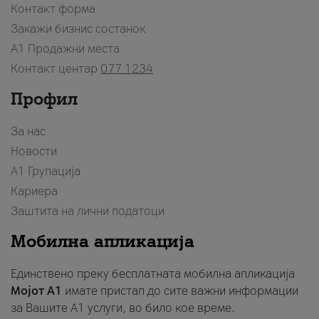
Контакт форма
Закажи бизнис состанок
A1 Продажни места
Контакт центар
077 1234
Профил
За нас
Новости
А1 Групација
Кариера
Заштита на лични податоци
Мобилна апликација
Единствено преку бесплатната мобилна апликација
Мојот A1
имате пристап до сите важни информации
за Вашите A1 услуги, во било кое време.