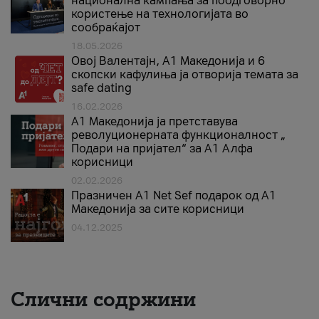
национална кампања за поодговорно
користење на технологијата во
сообраќајот
18.05.2026
Овој Валентајн, A1 Македонија и 6
скопски кафулиња ја отворија темата за
safe dating
16.02.2026
А1 Македонија ја претставува
револуционерната функционалност „
Подари на пријател“ за А1 Алфа
корисници
02.02.2026
Празничен A1 Net Sеf подарок од А1
Македонија за сите корисници
04.12.2025
Слични содржини