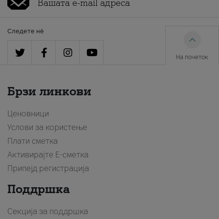
Следете нè
На почеток
Брзи линкови
Ценовници
Услови за користење
Плати сметка
Активирајте Е-сметка
Припејд регистрација
Поддршка
Секција за поддршка