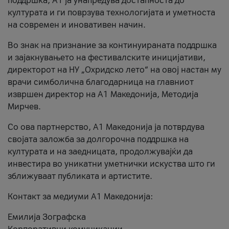
поддршка, A1 ја унапредува достапноста до
културата и ги поврзува технологијата и уметноста
на современ и иновативен начин.
Во знак на признание за континуираната поддршка
и зајакнувањето на фестивалските иницијативи,
директорот на НУ „Охридско лето“ на овој настан му
врачи симболична благодарница на главниот
извршен директор на A1 Македонија, Методија
Мирчев.
Со ова партнерство, A1 Македонија ја потврдува
својата заложба за долгорочна поддршка на
културата и на заедницата, продолжувајќи да
инвестира во уникатни уметнички искуства што ги
зближуваат публиката и артистите.
Контакт за медиуми А1 Македонија:
Емилија Зографска