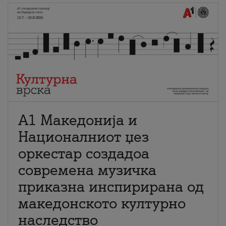
А1 Македонија и
Националниот џез
оркестар создадоа
современа музичка
приказна инспирирана од
македонското културно
наследство