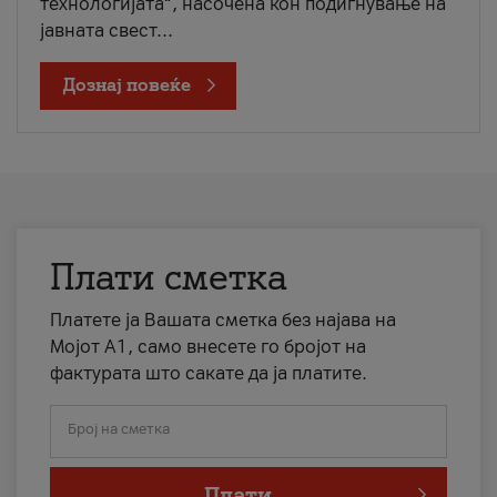
технологијата“, насочена кон подигнување на
јавната свест...
Дознај повеќе
Плати сметка
Платете ја Вашата сметка без најава на
Мојот А1, само внесете го бројот на
фактурата што сакате да ја платите.
Број на сметка
Плати