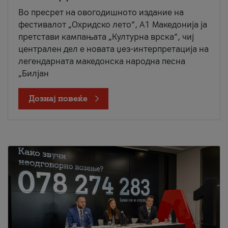
Во пресрет на овогодишното издание на
фестивалот „Охридско лето“, А1 Македонија ја
претстави кампањата „Културна врска“, чиј
централен дел е новата џез-интерпретација на
легендарната македонска народна песна
„Билјан
Дознај повеќе