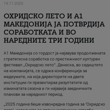
19.11.2025
За нас
ОХРИДСКО ЛЕТО И A1
#ПодобарОнлајн
МАКЕДОНИЈА ЈА ПОТВРДИЈА
СОРАБОТКАТА И ВО
НАРЕДНИТЕ ТРИ ГОДИНИ
A1 Македонија со гордост ја најавува продолжената
стратегиска соработка со престижниот културен
фестивал „Охридско лето“. Денеска, во седиштето
на компанијата, се одржа конференција за
медиумите, на која директорите на двете
институции ги презентираа резултатите од
изминатата сезона и ги најавија заедничките
планови за наредниот период.
„2025 година беше извонредна година за ‘Охридско