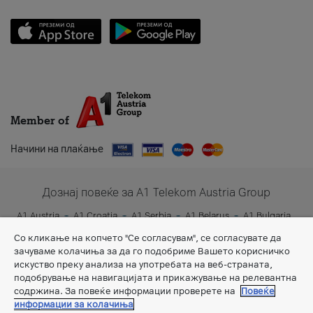
Member of
Начини на плаќање
Дознај повеќе за A1 Telekom Austria Group
A1 Austria
A1 Croatia
A1 Serbia
A1 Belarus
A1 Bulgaria
A1 Slovenia
A1 Digital
Со кликање на копчето "Се согласувам", се согласувате да
зачуваме колачиња за да го подобриме Вашето корисничко
искуство преку анализа на употребата на веб-страната,
подобрување на навигацијата и прикажување на релевантна
содржина. За повеќе информации проверете на
Повеќе
информации за колачиња