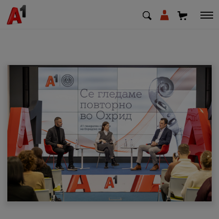
МК
EN
SQ
Приватни
Деловни
Поддршка
Надополни кредит
Плати сметка