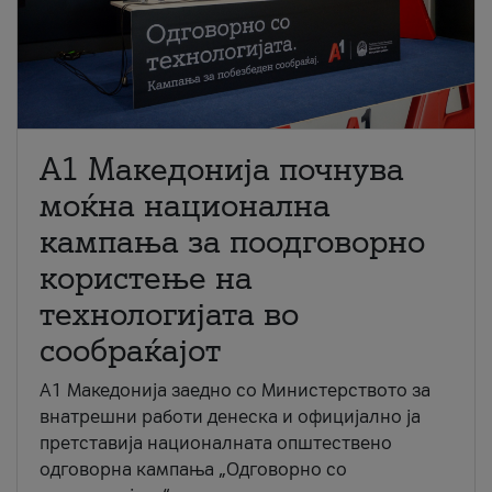
A1 Македонија почнува
моќна национална
кампања за поодговорно
користење на
технологијата во
сообраќајот
A1 Македонија заедно со Министерството за
внатрешни работи денеска и официјално ја
претставија националната општествено
одговорна кампања „Одговорно со