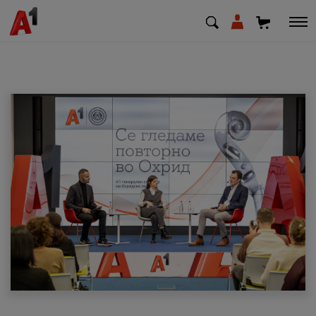
МК
EN
SQ
Приватни
Деловни
Поддршка
Надополни кредит
Плати сметка