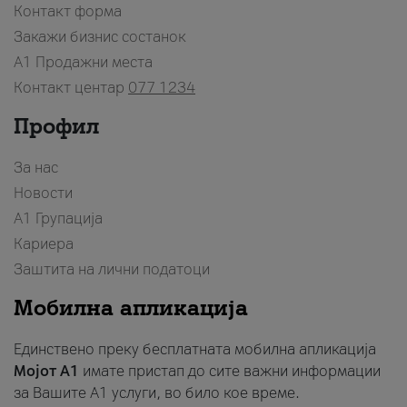
Контакт форма
Закажи бизнис состанок
A1 Продажни места
Контакт центар
077 1234
Профил
За нас
Новости
А1 Групација
Кариера
Заштита на лични податоци
Мобилна апликација
Единствено преку бесплатната мобилна апликација
Мојот A1
имате пристап до сите важни информации
за Вашите A1 услуги, во било кое време.