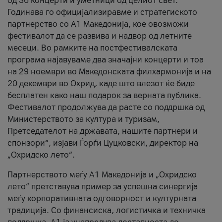
од 36 концерти и уметници од целиот свет.
Годинава го официјализиравме и стратегиското
партнерство со А1 Македонија, кое овозможи
фестивалот да се развива и надвор од летните
месеци. Во рамките на постфестивалската
програма најавуваме два значајни концерти и тоа
на 29 ноември во Македонската филхармонија и на
20 декември во Охрид, каде што влезот ќе биде
бесплатен како наш подарок за верната публика.
Фестивалот продолжува да расте со поддршка од
Министерството за култура и туризам,
Претседателот на државата, нашите партнери и
спонзори“, изјави Ѓорѓи Цуцковски, директор на
„Охридско лето“.
Партнерството меѓу A1 Македонија и „Охридско
лето“ претставува пример за успешна синергија
меѓу корпоративната одговорност и културната
традиција. Со финансиска, логистичка и техничка