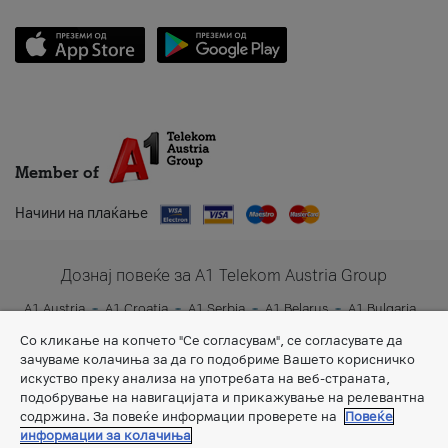
Member of
Начини на плаќање
Дознај повеќе за A1 Telekom Austria Group
A1 Austria
A1 Croatia
A1 Serbia
A1 Belarus
A1 Bulgaria
A1 Slovenia
A1 Digital
Со кликање на копчето "Се согласувам", се согласувате да
зачуваме колачиња за да го подобриме Вашето корисничко
искуство преку анализа на употребата на веб-страната,
подобрување на навигацијата и прикажување на релевантна
содржина. За повеќе информации проверете на
Повеќе
информации за колачиња