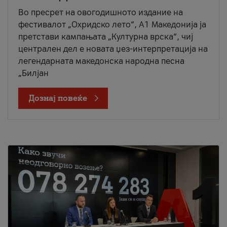
Во пресрет на овогодишното издание на
фестивалот „Охридско лето“, А1 Македонија ја
претстави кампањата „Културна врска“, чиј
централен дел е новата џез-интерпретација на
легендарната македонска народна песна
„Билјан
Дознај повеќе