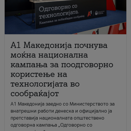
A1 Македонија почнува
моќна национална
кампања за поодговорно
користење на
технологијата во
сообраќајот
A1 Македонија заедно со Министерството за
внатрешни работи денеска и официјално ја
претставија националната општествено
одговорна кампања „Одговорно со