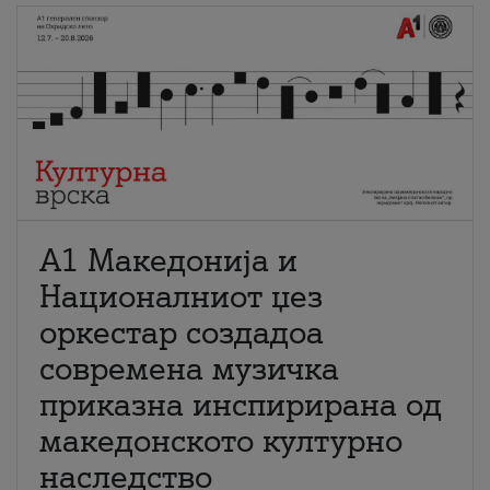
А1 Македонија и
Националниот џез
оркестар создадоа
современа музичка
приказна инспирирана од
македонското културно
наследство