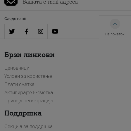
Следете нè
На почеток
Брзи линкови
Ценовници
Услови за користење
Плати сметка
Активирајте Е-сметка
Припејд регистрација
Поддршка
Секција за поддршка