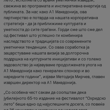
лето’, исполнета со врвни уметнички изведби,
свежина во програмата и инспиративна енергија од
публиката. За нас како A1 Македонија, ова
партнерство е потврда на нашата корпоративна
стратегија – да ја приближиме културата и
уметноста до сите граѓани. Горди сме што сме дел
од фестивал што успешно ги комбинира
наследството и традицијата со современите
уметнички тенденции. Со оваа соработка ја
зацврстуваме нашата визија за долгорочна
поддршка на културните иницијативи и со големо
задоволство ја најавуваме продолжената улога на
A1 Македонија како генерален спонзор и во
наредните години“, изјави Методија Мирчев, главен
извршен директор на A1 Македонија.
„Со особена чест сакам да соопштам дека
јубилејното 65-то издание на фестивалот “Охридско
лето” беше едно од најуспешните досега, со повеќе