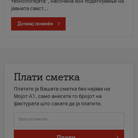
технологијата“, насочена кон подигнување на
јавната свест...
Дознај повеќе
Плати сметка
Платете ја Вашата сметка без најава на
Мојот А1, само внесете го бројот на
фактурата што сакате да ја платите.
Број на сметка
Плати