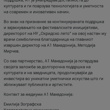
поддршка, A1 ја унапредува достапноста до
културата и ги поврзува технологијата и уметноста
на современ и иновативен начин.
Во знак на признание за континуираната поддршка
и зајакнувањето на фестивалските иницијативи,
директорот на НУ „Охридско лето“ на овој настан му
врачи симболична благодарница на главниот
извршен директор на A1 Македонија, Методија
Мирчев.
Со ова партнерство, A1 Македонија ја потврдува
својата заложба за долгорочна поддршка на
културата и на заедницата, продолжувајќи да
инвестира во уникатни уметнички искуства што ги
зближуваат публиката и артистите.
Контакт за медиуми А1 Македонија:
Емилија Зографска