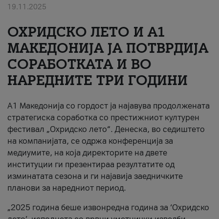
19.11.2025
За нас
ОХРИДСКО ЛЕТО И A1
#ПодобарОнлајн
МАКЕДОНИЈА ЈА ПОТВРДИЈА
СОРАБОТКАТА И ВО
НАРЕДНИТЕ ТРИ ГОДИНИ
A1 Македонија со гордост ја најавува продолжената
стратегиска соработка со престижниот културен
фестивал „Охридско лето“. Денеска, во седиштето
на компанијата, се одржа конференција за
медиумите, на која директорите на двете
институции ги презентираа резултатите од
изминатата сезона и ги најавија заедничките
планови за наредниот период.
„2025 година беше извонредна година за ‘Охридско