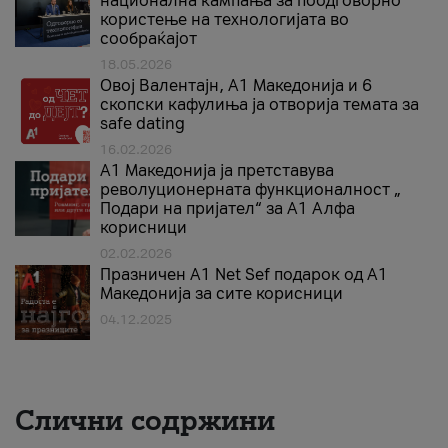
национална кампања за поодговорно
користење на технологијата во
сообраќајот
18.05.2026
Овој Валентајн, A1 Македонија и 6
скопски кафулиња ја отворија темата за
safe dating
16.02.2026
А1 Македонија ја претставува
револуционерната функционалност „
Подари на пријател“ за А1 Алфа
корисници
02.02.2026
Празничен A1 Net Sеf подарок од А1
Македонија за сите корисници
04.12.2025
Слични содржини