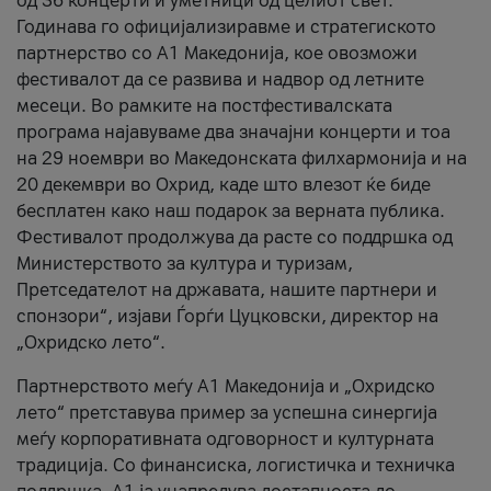
од 36 концерти и уметници од целиот свет.
Годинава го официјализиравме и стратегиското
партнерство со А1 Македонија, кое овозможи
фестивалот да се развива и надвор од летните
месеци. Во рамките на постфестивалската
програма најавуваме два значајни концерти и тоа
на 29 ноември во Македонската филхармонија и на
20 декември во Охрид, каде што влезот ќе биде
бесплатен како наш подарок за верната публика.
Фестивалот продолжува да расте со поддршка од
Министерството за култура и туризам,
Претседателот на државата, нашите партнери и
спонзори“, изјави Ѓорѓи Цуцковски, директор на
„Охридско лето“.
Партнерството меѓу A1 Македонија и „Охридско
лето“ претставува пример за успешна синергија
меѓу корпоративната одговорност и културната
традиција. Со финансиска, логистичка и техничка