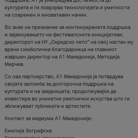
поддршка, A1 ја унапредува достапноста до
културата и ги поврзува технологијата и уметноста
на современ и иновативен начин.
Во знак на признание за континуираната поддршка
и зајакнувањето на фестивалските иницијативи,
директорот на НУ „Охридско лето“ на овој настан му
врачи симболична благодарница на главниот
извршен директор на A1 Македонија, Методија
Мирчев.
Со ова партнерство, A1 Македонија ја потврдува
својата заложба за долгорочна поддршка на
културата и на заедницата, продолжувајќи да
инвестира во уникатни уметнички искуства што ги
зближуваат публиката и артистите.
Контакт за медиуми А1 Македонија:
Емилија Зографска