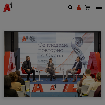
МК
EN
SQ
Приватни
Деловни
Поддршка
Надополни кредит
Плати сметка