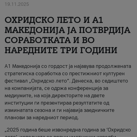
19.11.2025
За нас
ОХРИДСКО ЛЕТО И A1
#ПодобарОнлајн
МАКЕДОНИЈА ЈА ПОТВРДИЈА
СОРАБОТКАТА И ВО
НАРЕДНИТЕ ТРИ ГОДИНИ
A1 Македонија со гордост ја најавува продолжената
стратегиска соработка со престижниот културен
фестивал „Охридско лето“. Денеска, во седиштето
на компанијата, се одржа конференција за
медиумите, на која директорите на двете
институции ги презентираа резултатите од
изминатата сезона и ги најавија заедничките
планови за наредниот период.
„2025 година беше извонредна година за ‘Охридско