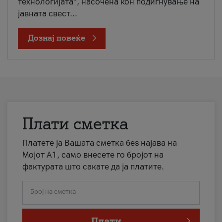
технологијата“, насочена кон подигнување на
јавната свест...
Дознај повеќе
Плати сметка
Платете ја Вашата сметка без најава на
Мојот А1, само внесете го бројот на
фактурата што сакате да ја платите.
Број на сметка
Плати