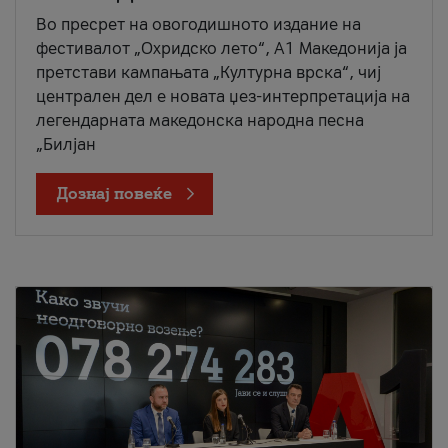
Во пресрет на овогодишното издание на
фестивалот „Охридско лето“, А1 Македонија ја
претстави кампањата „Културна врска“, чиј
централен дел е новата џез-интерпретација на
легендарната македонска народна песна
„Билјан
Дознај повеќе