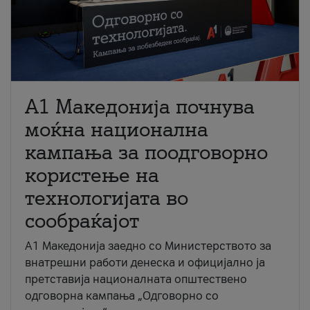
A1 Македонија почнува
моќна национална
кампања за поодговорно
користење на
технологијата во
сообраќајот
A1 Македонија заедно со Министерството за
внатрешни работи денеска и официјално ја
претставија националната општествено
одговорна кампања „Одговорно со