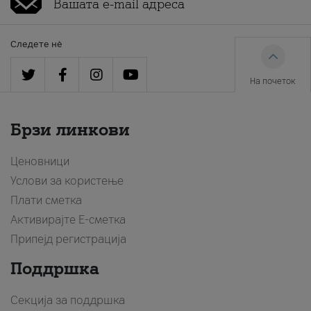
Следете нè
На почеток
Брзи линкови
Ценовници
Услови за користење
Плати сметка
Активирајте Е-сметка
Припејд регистрација
Поддршка
Секција за поддршка