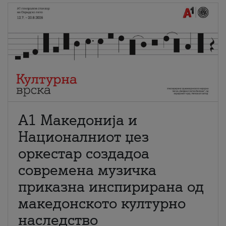
А1 Македонија и
Националниот џез
оркестар создадоа
современа музичка
приказна инспирирана од
македонското културно
наследство