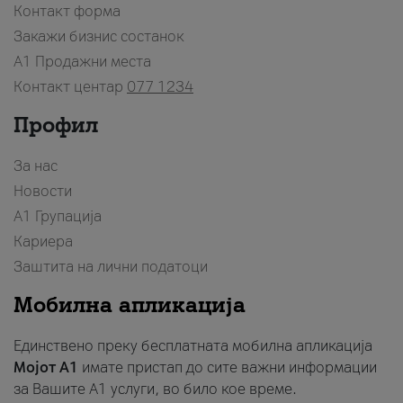
Контакт форма
Закажи бизнис состанок
A1 Продажни места
Контакт центар
077 1234
Профил
За нас
Новости
А1 Групација
Кариера
Заштита на лични податоци
Мобилна апликација
Единствено преку бесплатната мобилна апликација
Мојот A1
имате пристап до сите важни информации
за Вашите A1 услуги, во било кое време.