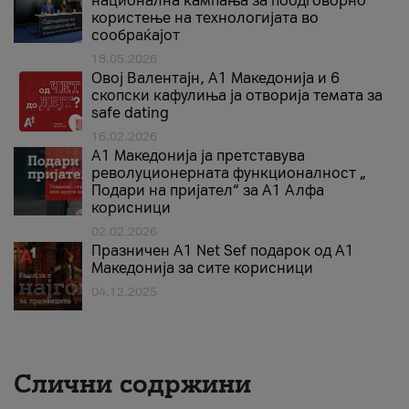
национална кампања за поодговорно
користење на технологијата во
сообраќајот
18.05.2026
Овој Валентајн, A1 Македонија и 6
скопски кафулиња ја отворија темата за
safe dating
16.02.2026
А1 Македонија ја претставува
револуционерната функционалност „
Подари на пријател“ за А1 Алфа
корисници
02.02.2026
Празничен A1 Net Sеf подарок од А1
Македонија за сите корисници
04.12.2025
Слични содржини