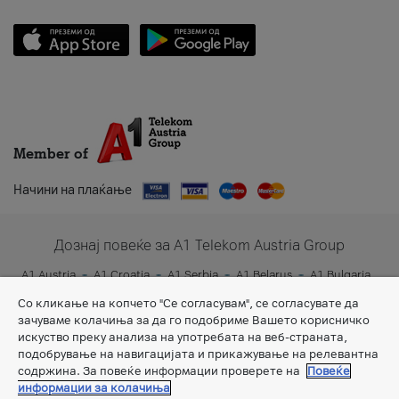
Member of
Начини на плаќање
Дознај повеќе за A1 Telekom Austria Group
A1 Austria
A1 Croatia
A1 Serbia
A1 Belarus
A1 Bulgaria
A1 Slovenia
A1 Digital
Со кликање на копчето "Се согласувам", се согласувате да
зачуваме колачиња за да го подобриме Вашето корисничко
искуство преку анализа на употребата на веб-страната,
подобрување на навигацијата и прикажување на релевантна
содржина. За повеќе информации проверете на
Повеќе
информации за колачиња