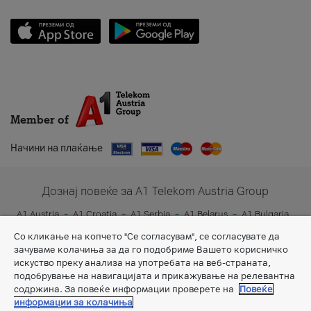
Member of
Начини на плаќање
Дознај повеќе за A1 Telekom Austria Group
A1 Austria
A1 Croatia
A1 Serbia
A1 Belarus
A1 Bulgaria
A1 Slovenia
A1 Digital
Со кликање на копчето "Се согласувам", се согласувате да
зачуваме колачиња за да го подобриме Вашето корисничко
искуство преку анализа на употребата на веб-страната,
подобрување на навигацијата и прикажување на релевантна
содржина. За повеќе информации проверете на
Повеќе
информации за колачиња