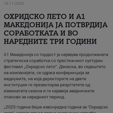
19.11.2025
За нас
ОХРИДСКО ЛЕТО И A1
#ПодобарОнлајн
МАКЕДОНИЈА ЈА ПОТВРДИЈА
СОРАБОТКАТА И ВО
НАРЕДНИТЕ ТРИ ГОДИНИ
A1 Македонија со гордост ја најавува продолжената
стратегиска соработка со престижниот културен
фестивал „Охридско лето“. Денеска, во седиштето
на компанијата, се одржа конференција за
медиумите, на која директорите на двете
институции ги презентираа резултатите од
изминатата сезона и ги најавија заедничките
планови за наредниот период.
„2025 година беше извонредна година за ‘Охридско