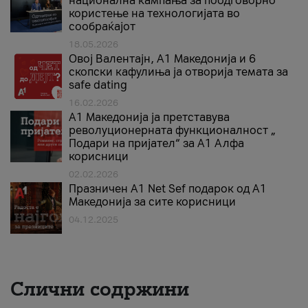
национална кампања за поодговорно
користење на технологијата во
сообраќајот
18.05.2026
Овој Валентајн, A1 Македонија и 6
скопски кафулиња ја отворија темата за
safe dating
16.02.2026
А1 Македонија ја претставува
револуционерната функционалност „
Подари на пријател“ за А1 Алфа
корисници
02.02.2026
Празничен A1 Net Sеf подарок од А1
Македонија за сите корисници
04.12.2025
Слични содржини