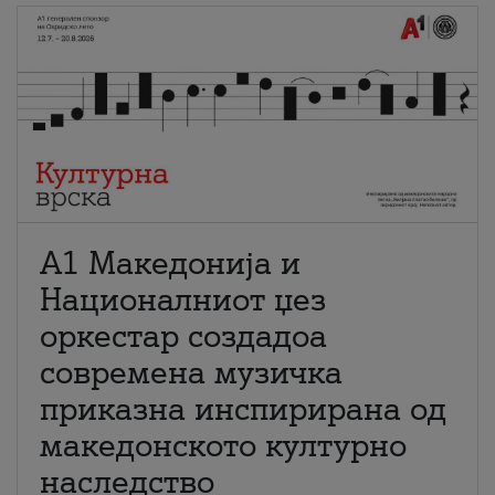
А1 Македонија и
Националниот џез
оркестар создадоа
современа музичка
приказна инспирирана од
македонското културно
наследство