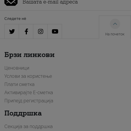
Следете нè
На почеток
Брзи линкови
Ценовници
Услови за користење
Плати сметка
Активирајте Е-сметка
Припејд регистрација
Поддршка
Секција за поддршка