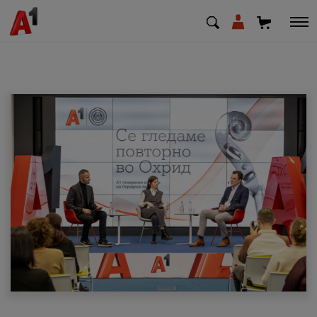
МК
EN
SQ
Приватни
Деловни
Поддршка
Надополни кредит
Плати сметка