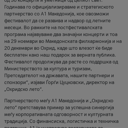
од 36 концерти и уметници од целиот свет.
Годинава го официјализиравме и стратегиското
партнерство со А1 Македонија, кое овозможи
фестивалот да се развива и надвор од летните
месеци. Во рамките на постфестивалската
програма најавуваме два значајни концерти и тоа
на 29 ноември во Македонската филхармонија и на
20 декември во Охрид, каде што влезот ќе биде
бесплатен како наш подарок за верната публика.
Фестивалот продолжува да расте со поддршка од
Министерството за култура и туризам,
Претседателот на државата, нашите партнери и
спонзори“, изјави Ѓорѓи Цуцковски, директор на
„Охридско лето“.
Партнерството меѓу A1 Македонија и „Охридско
лето“ претставува пример за успешна синергија
меѓу корпоративната одговорност и културната
традиција. Со финансиска, логистичка и техничка