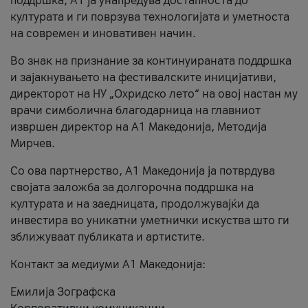
поддршка, A1 ја унапредува достапноста до
културата и ги поврзува технологијата и уметноста
на современ и иновативен начин.
Во знак на признание за континуираната поддршка
и зајакнувањето на фестивалските иницијативи,
директорот на НУ „Охридско лето“ на овој настан му
врачи симболична благодарница на главниот
извршен директор на A1 Македонија, Методија
Мирчев.
Со ова партнерство, A1 Македонија ја потврдува
својата заложба за долгорочна поддршка на
културата и на заедницата, продолжувајќи да
инвестира во уникатни уметнички искуства што ги
зближуваат публиката и артистите.
Контакт за медиуми А1 Македонија:
Емилија Зографска