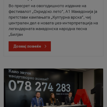
Во пресрет на овогодишното издание на
фестивалот „Охридско лето“, А1 Македонија ја
претстави кампањата „Културна врска“, чиј
централен дел е новата џез-интерпретација на
легендарната македонска народна песна
„Билјан
Дознај повеќе