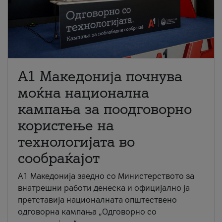
A1 Македонија почнува
моќна национална
кампања за поодговорно
користење на
технологијата во
сообраќајот
A1 Македонија заедно со Министерството за
внатрешни работи денеска и официјално ја
претставија националната општествено
одговорна кампања „Одговорно со