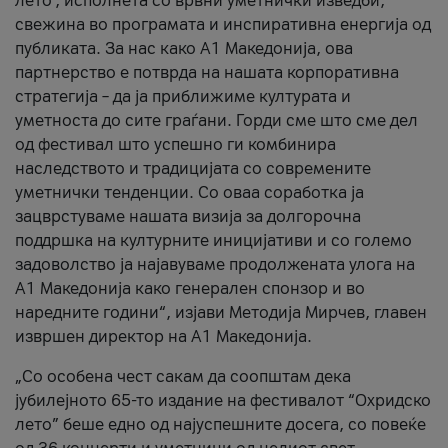
лето’, исполнета со врвни уметнички изведби,
свежина во програмата и инспиративна енергија од
публиката. За нас како A1 Македонија, ова
партнерство е потврда на нашата корпоративна
стратегија – да ја приближиме културата и
уметноста до сите граѓани. Горди сме што сме дел
од фестивал што успешно ги комбинира
наследството и традицијата со современите
уметнички тенденции. Со оваа соработка ја
зацврстуваме нашата визија за долгорочна
поддршка на културните иницијативи и со големо
задоволство ја најавуваме продолжената улога на
A1 Македонија како генерален спонзор и во
наредните години“, изјави Методија Мирчев, главен
извршен директор на A1 Македонија.
„Со особена чест сакам да соопштам дека
јубилејното 65-то издание на фестивалот “Охридско
лето” беше едно од најуспешните досега, со повеќе