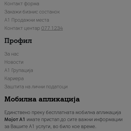
Контакт форма
Закажи бизнис состанок
A1 Продажни места
Контакт центар
077 1234
Профил
За нас
Новости
А1 Групација
Кариера
Заштита на лични податоци
Мобилна апликација
Единствено преку бесплатната мобилна апликација
Мојот A1
имате пристап до сите важни информации
за Вашите A1 услуги, во било кое време.