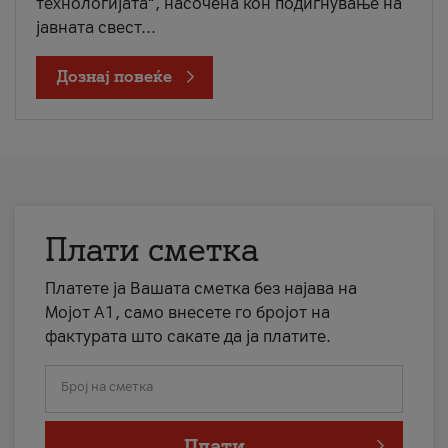
технологијата“, насочена кон подигнување на
јавната свест...
Дознај повеќе
Плати сметка
Платете ја Вашата сметка без најава на
Мојот А1, само внесете го бројот на
фактурата што сакате да ја платите.
Број на сметка
Плати