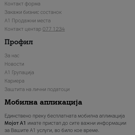
Контакт форма
Закажи бизнис состанок
A1 Продажни места
Контакт центар
077 1234
Профил
За нас
Новости
А1 Групација
Кариера
Заштита на лични податоци
Мобилна апликација
Единствено преку бесплатната мобилна апликација
Мојот A1
имате пристап до сите важни информации
за Вашите A1 услуги, во било кое време.