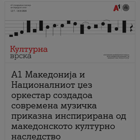
А1 Македонија и
Националниот џез
оркестар создадоа
современа музичка
приказна инспирирана од
македонското културно
наследство