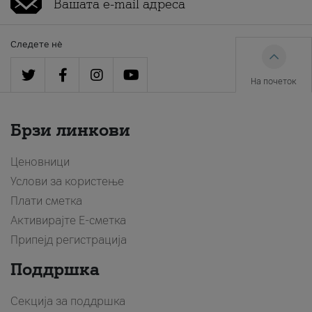
Следете нè
На почеток
Брзи линкови
Ценовници
Услови за користење
Плати сметка
Активирајте Е-сметка
Припејд регистрација
Поддршка
Секција за поддршка