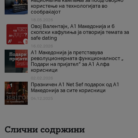
национална кампања за поодговорно
користење на технологијата во
сообраќајот
18.05.2026
Овој Валентајн, A1 Македонија и 6
скопски кафулиња ја отворија темата за
safe dating
16.02.2026
А1 Македонија ја претставува
револуционерната функционалност „
Подари на пријател“ за А1 Алфа
корисници
02.02.2026
Празничен A1 Net Sеf подарок од А1
Македонија за сите корисници
04.12.2025
Слични содржини