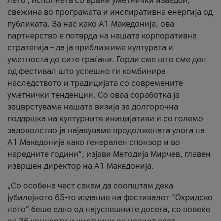
лето’, исполнета со врвни уметнички изведби,
свежина во програмата и инспиративна енергија од
публиката. За нас како A1 Македонија, ова
партнерство е потврда на нашата корпоративна
стратегија – да ја приближиме културата и
уметноста до сите граѓани. Горди сме што сме дел
од фестивал што успешно ги комбинира
наследството и традицијата со современите
уметнички тенденции. Со оваа соработка ја
зацврстуваме нашата визија за долгорочна
поддршка на културните иницијативи и со големо
задоволство ја најавуваме продолжената улога на
A1 Македонија како генерален спонзор и во
наредните години“, изјави Методија Мирчев, главен
извршен директор на A1 Македонија.
„Со особена чест сакам да соопштам дека
јубилејното 65-то издание на фестивалот “Охридско
лето” беше едно од најуспешните досега, со повеќе