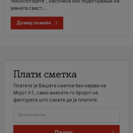
технологијата“, насочена кон подигнување на
јавната свест...
Дознај повеќе
Плати сметка
Платете ја Вашата сметка без најава на
Мојот А1, само внесете го бројот на
фактурата што сакате да ја платите.
Број на сметка
Плати