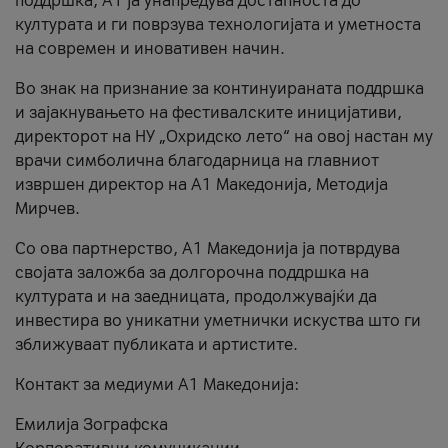
поддршка, A1 ја унапредува достапноста до
културата и ги поврзува технологијата и уметноста
на современ и иновативен начин.
Во знак на признание за континуираната поддршка
и зајакнувањето на фестивалските иницијативи,
директорот на НУ „Охридско лето“ на овој настан му
врачи симболична благодарница на главниот
извршен директор на A1 Македонија, Методија
Мирчев.
Со ова партнерство, A1 Македонија ја потврдува
својата заложба за долгорочна поддршка на
културата и на заедницата, продолжувајќи да
инвестира во уникатни уметнички искуства што ги
зближуваат публиката и артистите.
Контакт за медиуми А1 Македонија:
Емилија Зографска