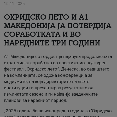
19.11.2025
За нас
ОХРИДСКО ЛЕТО И A1
#ПодобарОнлајн
МАКЕДОНИЈА ЈА ПОТВРДИЈА
СОРАБОТКАТА И ВО
НАРЕДНИТЕ ТРИ ГОДИНИ
A1 Македонија со гордост ја најавува продолжената
стратегиска соработка со престижниот културен
фестивал „Охридско лето“. Денеска, во седиштето
на компанијата, се одржа конференција за
медиумите, на која директорите на двете
институции ги презентираа резултатите од
изминатата сезона и ги најавија заедничките
планови за наредниот период.
„2025 година беше извонредна година за ‘Охридско