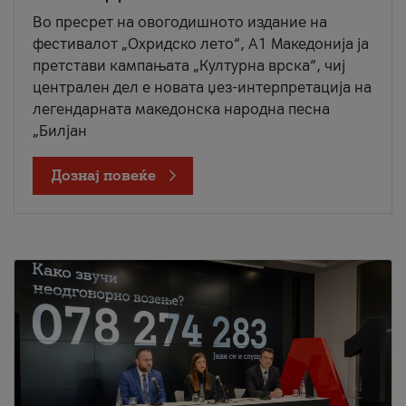
Во пресрет на овогодишното издание на
фестивалот „Охридско лето“, А1 Македонија ја
претстави кампањата „Културна врска“, чиј
централен дел е новата џез-интерпретација на
легендарната македонска народна песна
„Билјан
Дознај повеќе