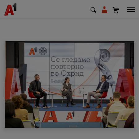
МК
EN
SQ
Приватни
Деловни
Поддршка
Надополни кредит
Плати сметка