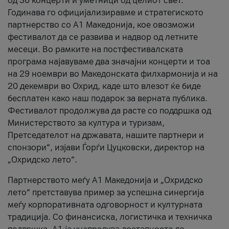
од 36 концерти и уметници од целиот свет.
Годинава го официјализиравме и стратегиското
партнерство со А1 Македонија, кое овозможи
фестивалот да се развива и надвор од летните
месеци. Во рамките на постфестивалската
програма најавуваме два значајни концерти и тоа
на 29 ноември во Македонската филхармонија и на
20 декември во Охрид, каде што влезот ќе биде
бесплатен како наш подарок за верната публика.
Фестивалот продолжува да расте со поддршка од
Министерството за култура и туризам,
Претседателот на државата, нашите партнери и
спонзори“, изјави Ѓорѓи Цуцковски, директор на
„Охридско лето“.
Партнерството меѓу A1 Македонија и „Охридско
лето“ претставува пример за успешна синергија
меѓу корпоративната одговорност и културната
традиција. Со финансиска, логистичка и техничка