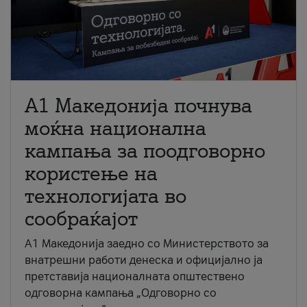
A1 Македонија почнува
моќна национална
кампања за поодговорно
користење на
технологијата во
сообраќајот
A1 Македонија заедно со Министерството за
внатрешни работи денеска и официјално ја
претставија националната општествено
одговорна кампања „Одговорно со