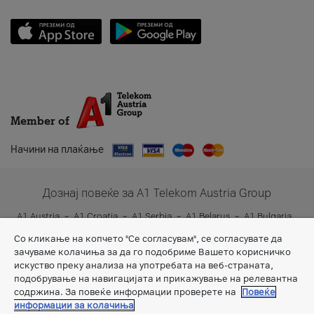
Member of
Начини на плаќање
Дознај повеќе за A1 Telekom Austria Group
A1 Austria
A1 Croatia
A1 Serbia
A1 Belarus
A1 Bulgaria
A1 Slovenia
A1 Digital
Со кликање на копчето "Се согласувам", се согласувате да
зачуваме колачиња за да го подобриме Вашето корисничко
искуство преку анализа на употребата на веб-страната,
подобрување на навигацијата и прикажување на релевантна
содржина. За повеќе информации проверете на
Повеќе
информации за колачиња