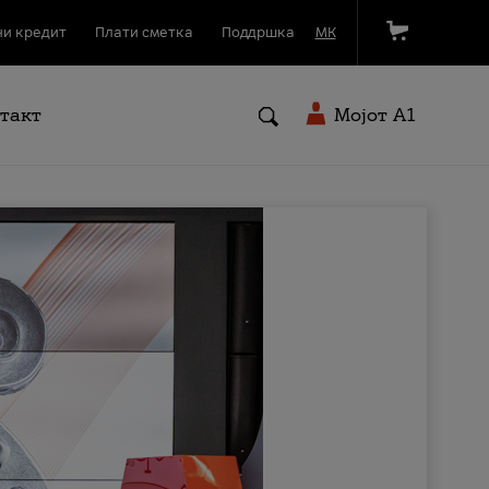
и кредит
Плати сметка
Поддршка
МК
такт
Мојот A1