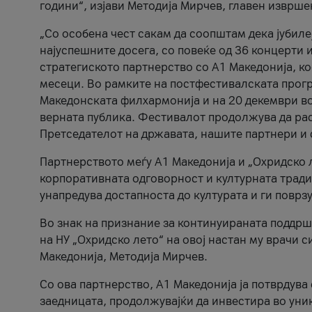
години“, изјави Методија Мирчев, главен изврше
„Со особена чест сакам да соопштам дека јубиле
најуспешните досега, со повеќе од 36 концерти 
стратегиското партнерство со А1 Македонија, к
месеци. Во рамките на постфестивалската прогр
Македонската филхармонија и на 20 декември во
верната публика. Фестивалот продолжува да рас
Претседателот на државата, нашите партнери и с
Партнерството меѓу A1 Македонија и „Охридско 
корпоративната одговорност и културната традиц
унапредува достапноста до културата и ги поврз
Во знак на признание за континуираната поддрш
на НУ „Охридско лето“ на овој настан му врачи
Македонија, Методија Мирчев.
Со ова партнерство, A1 Македонија ја потврдува
заедницата, продолжувајќи да инвестира во уни