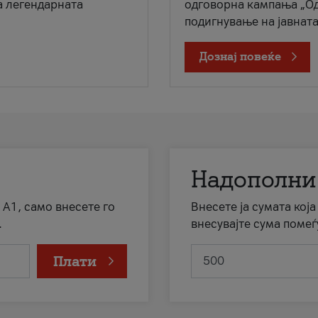
а легендарната
одговорна кампања „Од
подигнување на јавната 
Дознај повеќе
Надополни
 А1, само внесете го
Внесете ја сумата кој
.
внесувајте сума помеѓ
Плати