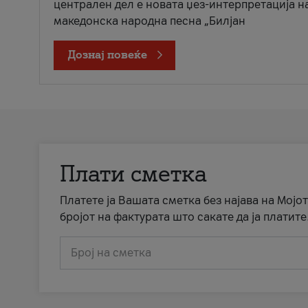
централен дел е новата џез-интерпретација н
македонска народна песна „Билјан
Дознај повеќе
Плати сметка
Платете ја Вашата сметка без најава на Мојот
бројот на фактурата што сакате да ја платите
Број на сметка