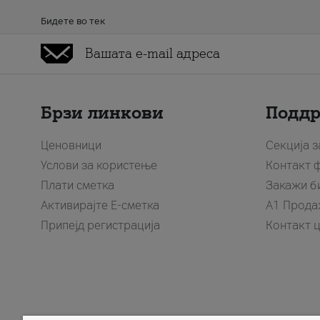
Бидете во тек
Брзи линкови
Подд
Ценовници
Секција 
Услови за користење
Контакт 
Плати сметка
Закажи б
Активирајте Е-сметка
A1 Прода
Припејд регистрација
Контакт 