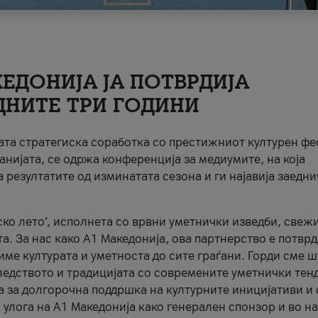
ЕДОНИЈА ЈА ПОТВРДИЈА
ДНИТЕ ТРИ ГОДИНИ
ната стратегиска соработка со престижниот културен ф
анијата, се одржа конференција за медиумите, на која
 резултатите од изминатата сезона и ги најавија заедн
ко лето’, исполнета со врвни уметнички изведби, свеж
а. За нас како A1 Македонија, ова партнерство е потврд
име културата и уметноста до сите граѓани. Горди сме 
ледството и традицијата со современите уметнички тен
а за долгорочна поддршка на културните иницијативи и 
 улога на A1 Македонија како генерален спонзор и во н