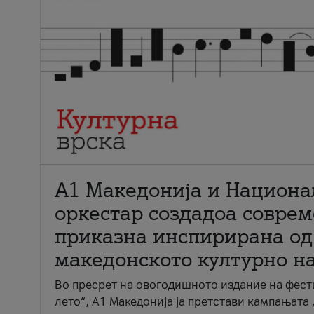
А1 Македонија и Национа
оркестар создадоа совре
приказна инспирирана од
македонското културно н
Во пресрет на овогодишното издание на фест
лето“, А1 Македонија ја претстави кампањата 