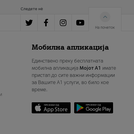
Следете нè
На почеток
Мобилна апликација
Единствено преку бесплатната
мобилна апликација
Мојот A1
имате
пристап до сите важни информации
за Вашите A1 услуги, во било кое
време.
и