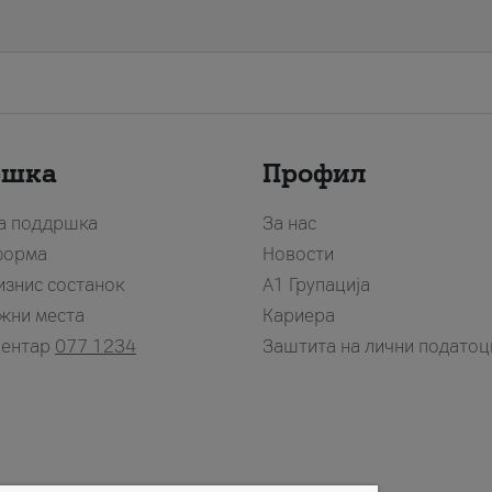
ршка
Профил
за поддршка
За нас
форма
Новости
изнис состанок
А1 Групација
жни места
Кариера
центар
077 1234
Заштита на лични податоц