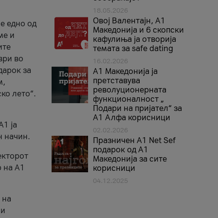
18.05.2026
Овој Валентајн, A1
е едно од
Македонија и 6 скопски
ме и
кафулиња ја отворија
ите
темата за safe dating
ври во
16.02.2026
дарок за
А1 Македонија ја
претставува
м,
револуционерната
ко лето“.
функционалност „
Подари на пријател“ за
А1 Алфа корисници
A1 ја
02.02.2026
н начин.
Празничен A1 Net Sеf
подарок од А1
екторот
Македонија за сите
 на A1
корисници
04.12.2025
 на
 и