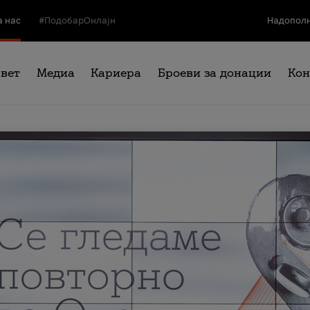
а нас
#ПодобарОнлајн
Надополн
свет
Медиа
Кариера
Броеви за донации
Кон