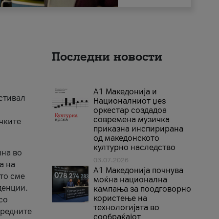
Последни новости
А1 Македонија и
естивал
Националниот џез
оркестар создадоа
современа музичка
ичките
приказна инспирирана
од македонското
културно наследство
ина во
03.07.2026
а на
A1 Македонија почнува
што сме
моќна национална
денции.
кампања за поодговорно
користење на
со
технологијата во
аредните
сообраќајот