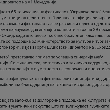
н директор на A1 Македонија.
јното 65-то издание на фестивалот “Охридско лето” беш
и уметници од целиот свет. Годинава го официјализирав
ое овозможи фестивалот да се развива и надвор од летн
ама најавуваме два значајни концерти и тоа на 29 ноем
 Охрид, каде што влезот ќе биде бесплатен како наш по
те со поддршка од Министерството за култура и туриза
понзори“, изјави Ѓорѓи Цуцковски, директор на „Охридс
лето“ претставува пример за успешна синергија меѓу
ија. Со финансиска, логистичка и техничка поддршка, 
ува технологијата и уметноста на современ и иновативе
ка и зајакнувањето на фестивалските иницијативи, дир
 симболична благодарница на главниот извршен директор
 својата заложба за долгорочна поддршка на културата и
катни уметнички искуства што ги зближуваат публиката