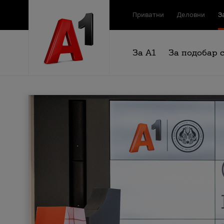
Приватни
Деловни
З
За А1
За подобар 