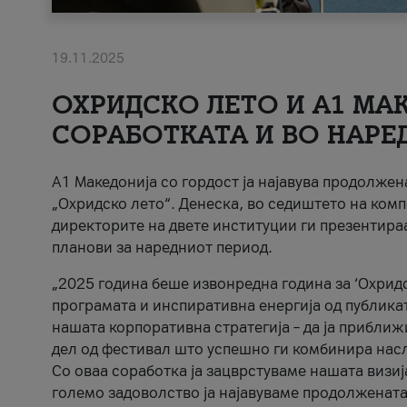
19.11.2025
ОХРИДСКО ЛЕТО И A1 МАК
СОРАБОТКАТА И ВО НАРЕ
A1 Македонија со гордост ја најавува продолже
„Охридско лето“. Денеска, во седиштето на комп
директорите на двете институции ги презентираа
планови за наредниот период.
„2025 година беше извонредна година за ‘Охридс
програмата и инспиративна енергија од публикат
нашата корпоративна стратегија – да ја приближ
дел од фестивал што успешно ги комбинира нас
Со оваа соработка ја зацврстуваме нашата визиј
големо задоволство ја најавуваме продолжената