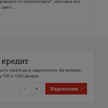
говорно со технологијата“, насочена кон
свест...
 кредит
а што сакате да ја надополните. Ве молиме,
у 100 и 1000 денари.
-
+
Надополни