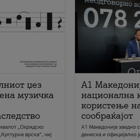
лниот џез
A1 Македони
мена музичка
национална 
користење на
аследство
сообраќајот
ивалот „Охридско
A1 Македонија заедно 
„Културна врска“, чиј
денеска и официјално 