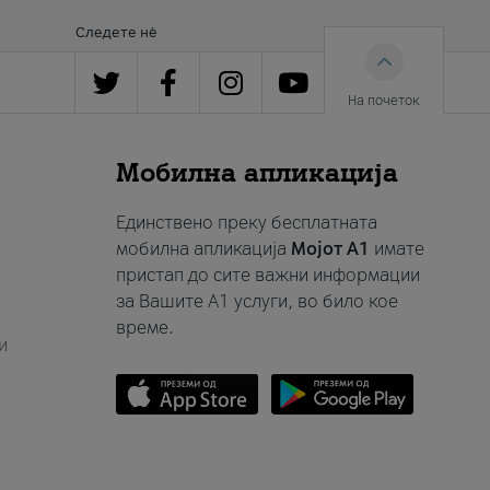
Следете нè
На почеток
Мобилна апликација
Единствено преку бесплатната
мобилна апликација
Мојот A1
имате
пристап до сите важни информации
за Вашите A1 услуги, во било кое
време.
и