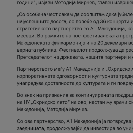
години“, изјави Методија Мирчев, главен изврше
„Со особена чест сакам да соопштам дека јубиле
најуспешните досега, со повеќе од 36 концерти 
стратегиското партнерство со А1 Македонија, к
месеци. Во рамките на постфестивалската прогр
Македонската филхармонија и на 20 декември во
верната публика. Фестивалот продолжува да рас
Претседателот на државата, нашите партнери и с
Партнерството меѓу A1 Македонија и „Охридско 
корпоративната одговорност и културната традиц
унапредува достапноста до културата и ги поврз
Во знак на признание за континуираната поддрш
на НУ „Охридско лето“ на овој настан му врачи
Македонија, Методија Мирчев.
Со ова партнерство, A1 Македонија ја потврдува
заедницата, продолжувајќи да инвестира во уни