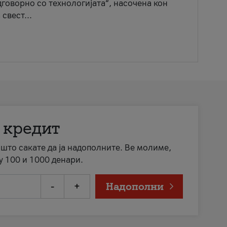
говорно со технологијата“, насочена кон
свест...
 кредит
а што сакате да ја надополните. Ве молиме,
у 100 и 1000 денари.
-
+
Надополни