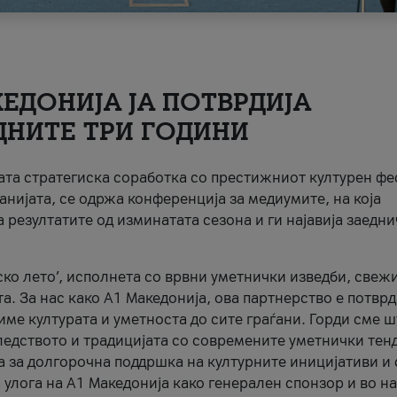
ЕДОНИЈА ЈА ПОТВРДИЈА
ДНИТЕ ТРИ ГОДИНИ
ната стратегиска соработка со престижниот културен ф
анијата, се одржа конференција за медиумите, на која
 резултатите од изминатата сезона и ги најавија заедн
ко лето’, исполнета со врвни уметнички изведби, свеж
а. За нас како A1 Македонија, ова партнерство е потврд
име културата и уметноста до сите граѓани. Горди сме 
ледството и традицијата со современите уметнички тен
а за долгорочна поддршка на културните иницијативи и 
 улога на A1 Македонија како генерален спонзор и во н