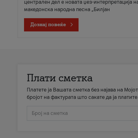
централен дел е новата џез-интерпретација н
македонска народна песна „Билјан
Дознај повеќе
Плати сметка
Платете ја Вашата сметка без најава на Мојот
бројот на фактурата што сакате да ја платите
Број на сметка