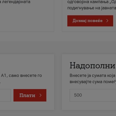
а легендарната
одговорна кампања „Од
подигнување на јавната 
Дознај повеќе
Надополни
 А1, само внесете го
Внесете ја сумата кој
.
внесувајте сума помеѓ
Плати