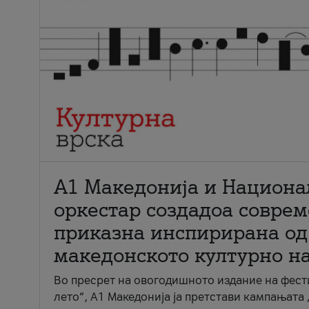
А1 Македонија и Национа
оркестар создадоа совре
приказна инспирирана од
македонското културно н
Во пресрет на овогодишното издание на фест
лето“, А1 Македонија ја претстави кампањата 