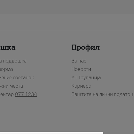
ршка
Профил
за поддршка
За нас
форма
Новости
изнис состанок
А1 Групација
жни места
Кариера
центар
077 1234
Заштита на лични податоц