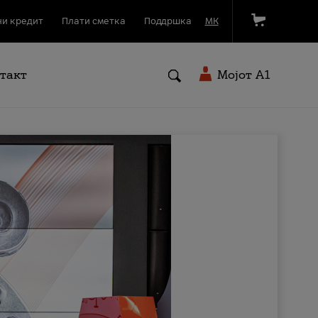
и кредит
Плати сметка
Поддршка
МК
такт
Мојот A1