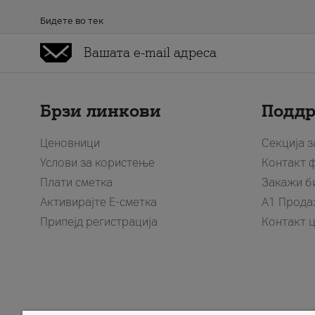
Бидете во тек
Брзи линкови
Подд
Ценовници
Секција 
Услови за користење
Контакт 
Плати сметка
Закажи б
Активирајте Е-сметка
A1 Прода
Припејд регистрација
Контакт 