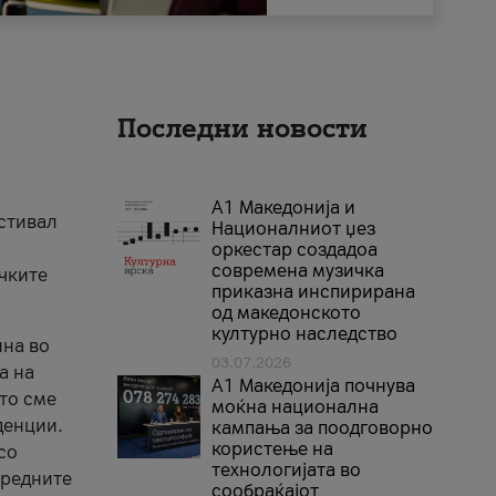
Последни новости
А1 Македонија и
естивал
Националниот џез
оркестар создадоа
современа музичка
ичките
приказна инспирирана
од македонското
културно наследство
ина во
03.07.2026
а на
A1 Македонија почнува
што сме
моќна национална
денции.
кампања за поодговорно
користење на
со
технологијата во
аредните
сообраќајот