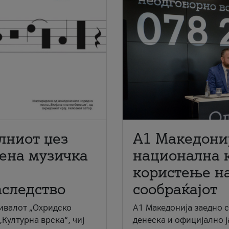
лниот џез
A1 Македони
мена музичка
национална 
користење на
аследство
сообраќајот
ивалот „Охридско
A1 Македонија заедно 
„Културна врска“, чиј
денеска и официјално 