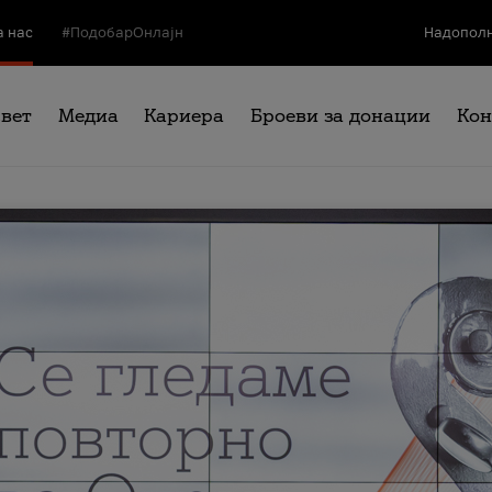
а нас
#ПодобарОнлајн
Надополн
свет
Медиа
Кариера
Броеви за донации
Кон