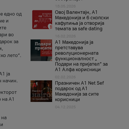
18.05.2026
Овој Валентајн, A1
е едно од
Македонија и 6 скопски
ме и
кафулиња ја отворија
ите
темата за safe dating
ври во
16.02.2026
дарок за
А1 Македонија ја
претставува
м,
револуционерната
ко лето“.
функционалност „
Подари на пријател“ за
А1 Алфа корисници
A1 ја
02.02.2026
н начин.
Празничен A1 Net Sеf
подарок од А1
екторот
Македонија за сите
 на A1
корисници
04.12.2025
 на
 и