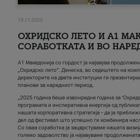
19.11.2025
ОХРИДСКО ЛЕТО И A1 МАК
СОРАБОТКАТА И ВО НАРЕ
A1 Македонија со гордост ја најавува продолже
„Охридско лето“. Денеска, во седиштето на комп
директорите на двете институции ги презентираа
планови за наредниот период.
„2025 година беше извонредна година за ‘Охридс
програмата и инспиративна енергија од публикат
нашата корпоративна стратегија – да ја приближ
дел од фестивал што успешно ги комбинира нас
Со оваа соработка ја зацврстуваме нашата визиј
големо задоволство ја најавуваме продолжената