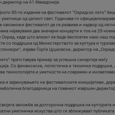
н директор на A1 Македонија.
јното 65-то издание на фестивалот “Охридско лето” беш
и уметници од целиот свет. Годинава го официјализирав
ое овозможи фестивалот да се развива и надвор од летн
ама најавуваме два значајни концерти и тоа на 29 ноем
 Охрид, каде што влезот ќе биде бесплатен како наш по
те со поддршка од Министерството за култура и туриза
понзори“, изјави Ѓорѓи Цуцковски, директор на „Охридс
лето“ претставува пример за успешна синергија меѓу
ија. Со финансиска, логистичка и техничка поддршка, 
ува технологијата и уметноста на современ и иновативе
ка и зајакнувањето на фестивалските иницијативи, дир
 симболична благодарница на главниот извршен директор
 својата заложба за долгорочна поддршка на културата и
катни уметнички искуства што ги зближуваат публиката