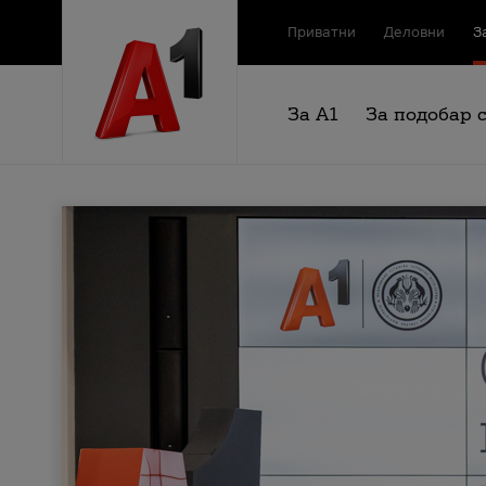
Приватни
Деловни
З
За А1
За подобар 