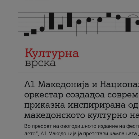
А1 Македонија и Национа
оркестар создадоа совре
приказна инспирирана од
македонското културно н
Во пресрет на овогодишното издание на фест
лето“, А1 Македонија ја претстави кампањата 