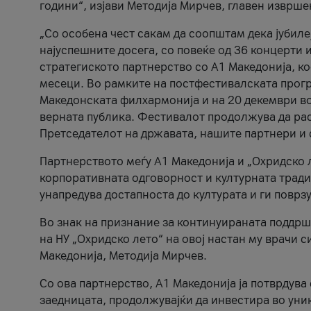
години“, изјави Методија Мирчев, главен изврше
„Со особена чест сакам да соопштам дека јубиле
најуспешните досега, со повеќе од 36 концерти 
стратегиското партнерство со А1 Македонија, к
месеци. Во рамките на постфестивалската прогр
Македонската филхармонија и на 20 декември во
верната публика. Фестивалот продолжува да рас
Претседателот на државата, нашите партнери и с
Партнерството меѓу A1 Македонија и „Охридско 
корпоративната одговорност и културната традиц
унапредува достапноста до културата и ги поврз
Во знак на признание за континуираната поддрш
на НУ „Охридско лето“ на овој настан му врачи
Македонија, Методија Мирчев.
Со ова партнерство, A1 Македонија ја потврдува
заедницата, продолжувајќи да инвестира во уни