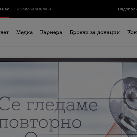
а нас
#ПодобарОнлајн
Надополн
свет
Медиа
Кариера
Броеви за донации
Кон