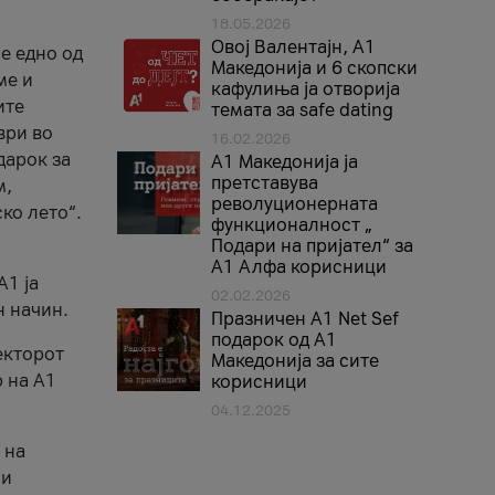
18.05.2026
Овој Валентајн, A1
е едно од
Македонија и 6 скопски
ме и
кафулиња ја отворија
ите
темата за safe dating
ври во
16.02.2026
дарок за
А1 Македонија ја
претставува
м,
револуционерната
ко лето“.
функционалност „
Подари на пријател“ за
А1 Алфа корисници
A1 ја
02.02.2026
н начин.
Празничен A1 Net Sеf
подарок од А1
екторот
Македонија за сите
 на A1
корисници
04.12.2025
 на
 и