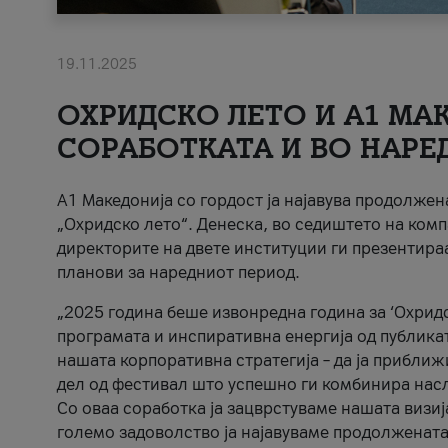
19.11.2025
ОХРИДСКО ЛЕТО И A1 МАК
СОРАБОТКАТА И ВО НАРЕ
A1 Македонија со гордост ја најавува продолже
„Охридско лето“. Денеска, во седиштето на комп
директорите на двете институции ги презентираа
планови за наредниот период.
„2025 година беше извонредна година за ‘Охридс
програмата и инспиративна енергија од публикат
нашата корпоративна стратегија – да ја приближ
дел од фестивал што успешно ги комбинира нас
Со оваа соработка ја зацврстуваме нашата визиј
големо задоволство ја најавуваме продолжената