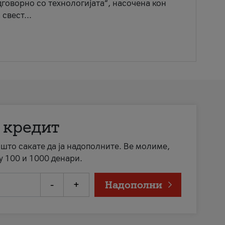
говорно со технологијата“, насочена кон
свест...
 кредит
а што сакате да ја надополните. Ве молиме,
у 100 и 1000 денари.
-
+
Надополни