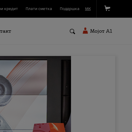
и кредит
Плати сметка
Поддршка
МК
такт
Мојот A1