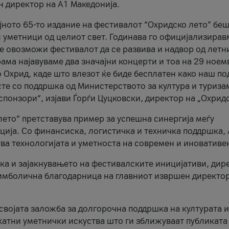
н директор на A1 Македонија.
јното 65-то издание на фестивалот “Охридско лето” беш
и уметници од целиот свет. Годинава го официјализирав
ое овозможи фестивалот да се развива и надвор од летн
ама најавуваме два значајни концерти и тоа на 29 ноем
 Охрид, каде што влезот ќе биде бесплатен како наш по
те со поддршка од Министерството за култура и туриза
понзори“, изјави Ѓорѓи Цуцковски, директор на „Охридс
лето“ претставува пример за успешна синергија меѓу
ија. Со финансиска, логистичка и техничка поддршка, 
ува технологијата и уметноста на современ и иновативе
ка и зајакнувањето на фестивалските иницијативи, дир
 симболична благодарница на главниот извршен директор
 својата заложба за долгорочна поддршка на културата и
катни уметнички искуства што ги зближуваат публиката