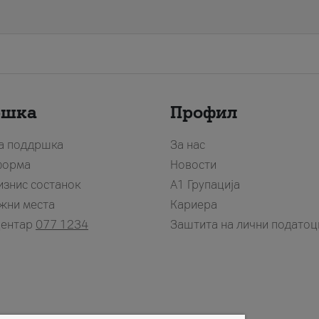
ршка
Профил
за поддршка
За нас
форма
Новости
изнис состанок
А1 Групација
жни места
Кариера
центар
077 1234
Заштита на лични податоц