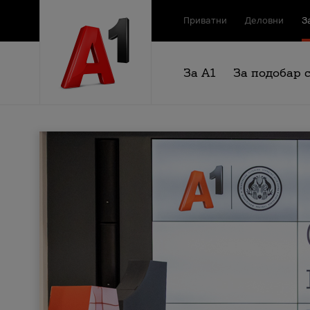
Приватни
Деловни
З
За А1
За подобар 