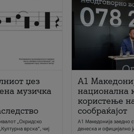
лниот џез
A1 Македони
мена музичка
национална 
користење на
аследство
сообраќајот
ивалот „Охридско
A1 Македонија заедно 
„Културна врска“, чиј
денеска и официјално 