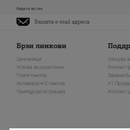
Бидете во тек
Брзи линкови
Подд
Ценовници
Секција 
Услови за користење
Контакт 
Плати сметка
Закажи б
Активирајте Е-сметка
A1 Прода
Припејд регистрација
Контакт 