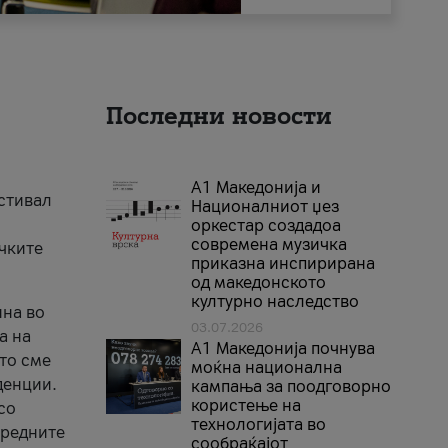
Последни новости
А1 Македонија и
естивал
Националниот џез
оркестар создадоа
современа музичка
ичките
приказна инспирирана
од македонското
културно наследство
ина во
03.07.2026
а на
A1 Македонија почнува
што сме
моќна национална
денции.
кампања за поодговорно
користење на
со
технологијата во
аредните
сообраќајот