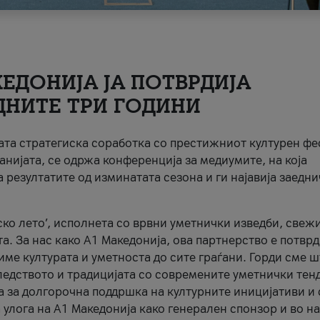
ЕДОНИЈА ЈА ПОТВРДИЈА
ДНИТЕ ТРИ ГОДИНИ
ната стратегиска соработка со престижниот културен ф
анијата, се одржа конференција за медиумите, на која
 резултатите од изминатата сезона и ги најавија заедн
ко лето’, исполнета со врвни уметнички изведби, свеж
а. За нас како A1 Македонија, ова партнерство е потврд
име културата и уметноста до сите граѓани. Горди сме 
ледството и традицијата со современите уметнички тен
а за долгорочна поддршка на културните иницијативи и 
 улога на A1 Македонија како генерален спонзор и во н