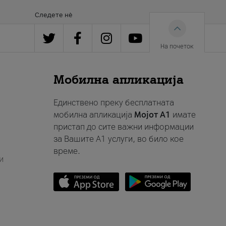
Следете нè
На почеток
Мобилна апликација
Единствено преку бесплатната
мобилна апликација
Мојот A1
имате
пристап до сите важни информации
за Вашите A1 услуги, во било кое
време.
и