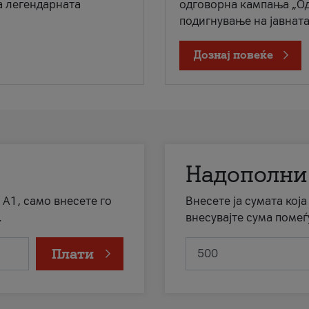
а легендарната
одговорна кампања „Од
подигнување на јавната 
Дознај повеќе
Надополни
 А1, само внесете го
Внесете ја сумата кој
.
внесувајте сума помеѓ
Плати