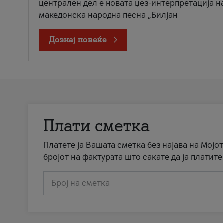
централен дел е новата џез-интерпретација н
македонска народна песна „Билјан
Дознај повеќе
Плати сметка
Платете ја Вашата сметка без најава на Мојот
бројот на фактурата што сакате да ја платите
Број на сметка