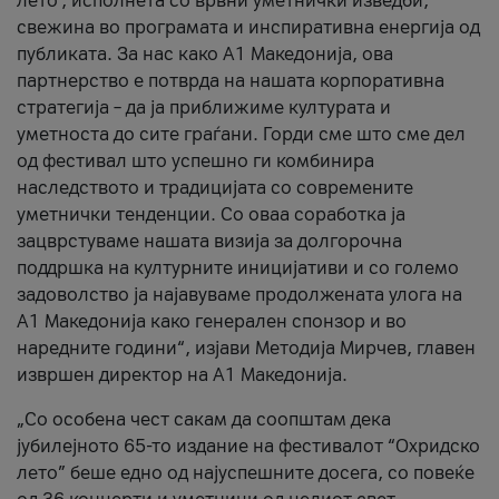
лето’, исполнета со врвни уметнички изведби,
свежина во програмата и инспиративна енергија од
публиката. За нас како A1 Македонија, ова
партнерство е потврда на нашата корпоративна
стратегија – да ја приближиме културата и
уметноста до сите граѓани. Горди сме што сме дел
од фестивал што успешно ги комбинира
наследството и традицијата со современите
уметнички тенденции. Со оваа соработка ја
зацврстуваме нашата визија за долгорочна
поддршка на културните иницијативи и со големо
задоволство ја најавуваме продолжената улога на
A1 Македонија како генерален спонзор и во
наредните години“, изјави Методија Мирчев, главен
извршен директор на A1 Македонија.
„Со особена чест сакам да соопштам дека
јубилејното 65-то издание на фестивалот “Охридско
лето” беше едно од најуспешните досега, со повеќе