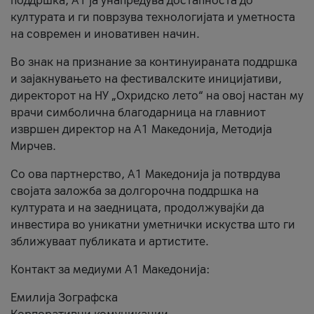
поддршка, A1 ја унапредува достапноста до
културата и ги поврзува технологијата и уметноста
на современ и иновативен начин.
Во знак на признание за континуираната поддршка
и зајакнувањето на фестивалските иницијативи,
директорот на НУ „Охридско лето“ на овој настан му
врачи симболична благодарница на главниот
извршен директор на A1 Македонија, Методија
Мирчев.
Со ова партнерство, A1 Македонија ја потврдува
својата заложба за долгорочна поддршка на
културата и на заедницата, продолжувајќи да
инвестира во уникатни уметнички искуства што ги
зближуваат публиката и артистите.
Контакт за медиуми А1 Македонија:
Емилија Зографска