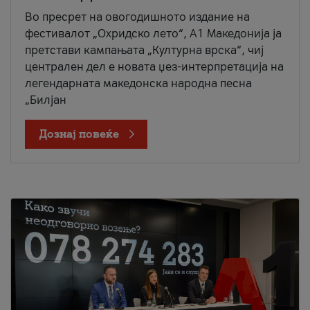
Во пресрет на овогодишното издание на
фестивалот „Охридско лето“, А1 Македонија ја
претстави кампањата „Културна врска“, чиј
централен дел е новата џез-интерпретација на
легендарната македонска народна песна
„Билјан
Дознај повеќе