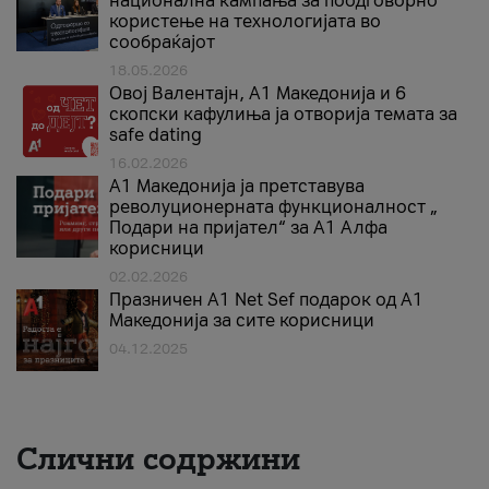
национална кампања за поодговорно
користење на технологијата во
сообраќајот
18.05.2026
Овој Валентајн, A1 Македонија и 6
скопски кафулиња ја отворија темата за
safe dating
16.02.2026
А1 Македонија ја претставува
револуционерната функционалност „
Подари на пријател“ за А1 Алфа
корисници
02.02.2026
Празничен A1 Net Sеf подарок од А1
Македонија за сите корисници
04.12.2025
Слични содржини