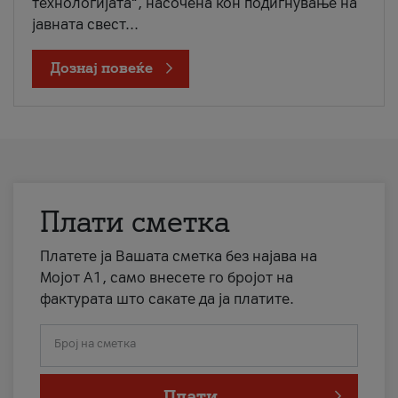
технологијата“, насочена кон подигнување на
јавната свест...
Дознај повеќе
Плати сметка
Платете ја Вашата сметка без најава на
Мојот А1, само внесете го бројот на
фактурата што сакате да ја платите.
Број на сметка
Плати