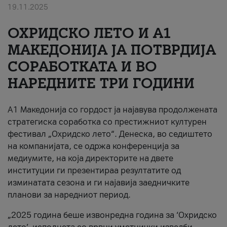
19.11.2025
За нас
ОХРИДСКО ЛЕТО И A1
#ПодобарОнлајн
МАКЕДОНИЈА ЈА ПОТВРДИЈА
СОРАБОТКАТА И ВО
НАРЕДНИТЕ ТРИ ГОДИНИ
A1 Македонија со гордост ја најавува продолжената
стратегиска соработка со престижниот културен
фестивал „Охридско лето“. Денеска, во седиштето
на компанијата, се одржа конференција за
медиумите, на која директорите на двете
институции ги презентираа резултатите од
изминатата сезона и ги најавија заедничките
планови за наредниот период.
„2025 година беше извонредна година за ‘Охридско