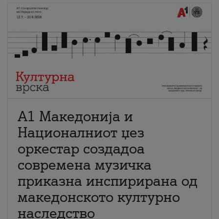
А1 Македонија и
Националниот џез
оркестар создадоа
современа музичка
приказна инспирирана од
македонското културно
наследство