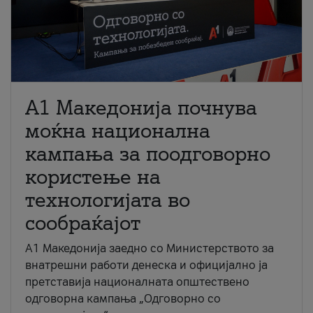
A1 Македонија почнува
моќна национална
кампања за поодговорно
користење на
технологијата во
сообраќајот
A1 Македонија заедно со Министерството за
внатрешни работи денеска и официјално ја
претставија националната општествено
одговорна кампања „Одговорно со