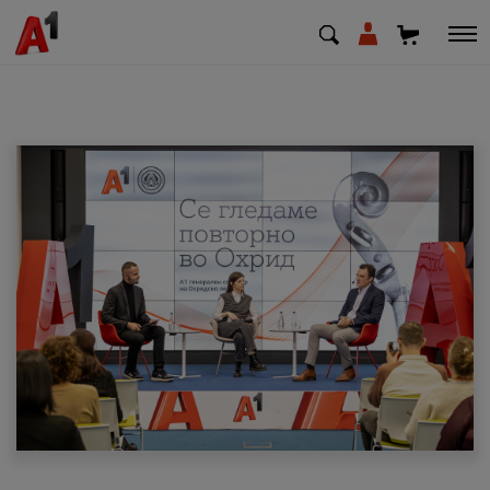
МК
EN
SQ
Приватни
Деловни
Поддршка
Надополни кредит
Плати сметка