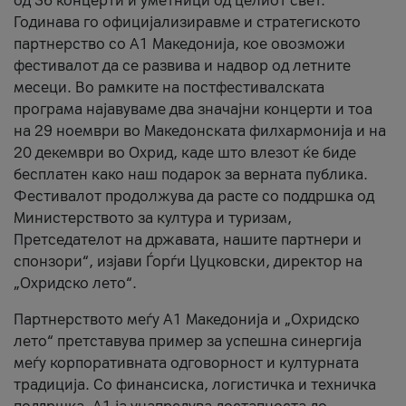
од 36 концерти и уметници од целиот свет.
Годинава го официјализиравме и стратегиското
партнерство со А1 Македонија, кое овозможи
фестивалот да се развива и надвор од летните
месеци. Во рамките на постфестивалската
програма најавуваме два значајни концерти и тоа
на 29 ноември во Македонската филхармонија и на
20 декември во Охрид, каде што влезот ќе биде
бесплатен како наш подарок за верната публика.
Фестивалот продолжува да расте со поддршка од
Министерството за култура и туризам,
Претседателот на државата, нашите партнери и
спонзори“, изјави Ѓорѓи Цуцковски, директор на
„Охридско лето“.
Партнерството меѓу A1 Македонија и „Охридско
лето“ претставува пример за успешна синергија
меѓу корпоративната одговорност и културната
традиција. Со финансиска, логистичка и техничка