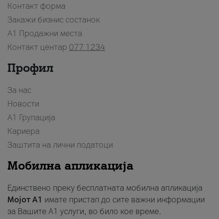
Контакт форма
Закажи бизнис состанок
A1 Продажни места
Контакт центар
077 1234
Профил
За нас
Новости
А1 Групација
Кариера
Заштита на лични податоци
Мобилна апликација
Единствено преку бесплатната мобилна апликација
Мојот A1
имате пристап до сите важни информации
за Вашите A1 услуги, во било кое време.