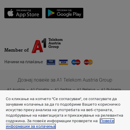
Member of
Начини на плаќање
Дознај повеќе за A1 Telekom Austria Group
A1 Austria
A1 Croatia
A1 Serbia
A1 Belarus
A1 Bulgaria
A1 Slovenia
A1 Digital
Со кликање на копчето "Се согласувам", се согласувате да
зачуваме колачиња за да го подобриме Вашето корисничко
искуство преку анализа на употребата на веб-страната,
подобрување на навигацијата и прикажување на релевантна
содржина. За повеќе информации проверете на
Повеќе
информации за колачиња