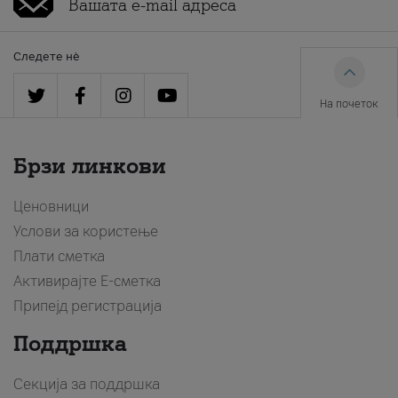
Следете нè
На почеток
Брзи линкови
Ценовници
Услови за користење
Плати сметка
Активирајте Е-сметка
Припејд регистрација
Поддршка
Секција за поддршка