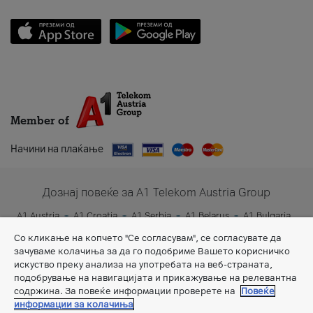
Member of
Начини на плаќање
Дознај повеќе за A1 Telekom Austria Group
A1 Austria
A1 Croatia
A1 Serbia
A1 Belarus
A1 Bulgaria
A1 Slovenia
A1 Digital
Со кликање на копчето "Се согласувам", се согласувате да
зачуваме колачиња за да го подобриме Вашето корисничко
искуство преку анализа на употребата на веб-страната,
подобрување на навигацијата и прикажување на релевантна
содржина. За повеќе информации проверете на
Повеќе
информации за колачиња