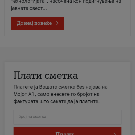
технологијата“, насочена кон подигнување на
јавната свест...
Дознај повеќе
Плати сметка
Платете ја Вашата сметка без најава на
Мојот А1, само внесете го бројот на
фактурата што сакате да ја платите.
Број на сметка
Плати