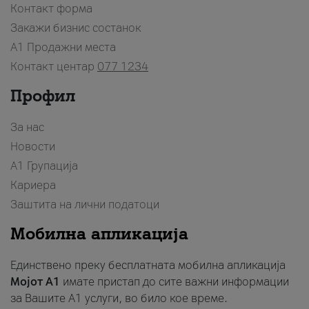
Контакт форма
Закажи бизнис состанок
A1 Продажни места
Контакт центар
077 1234
Профил
За нас
Новости
А1 Групација
Кариера
Заштита на лични податоци
Мобилна апликација
Единствено преку бесплатната мобилна апликација
Мојот A1
имате пристап до сите важни информации
за Вашите A1 услуги, во било кое време.