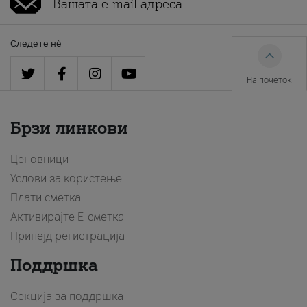
Следете нè
На почеток
Брзи линкови
Ценовници
Услови за користење
Плати сметка
Активирајте Е-сметка
Припејд регистрација
Поддршка
Секција за поддршка