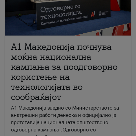
A1 Македонија почнува
моќна национална
кампања за поодговорно
користење на
технологијата во
сообраќајот
A1 Македонија заедно со Министерството за
внатрешни работи денеска и официјално ја
претставија националната општествено
одговорна кампања „Одговорно со