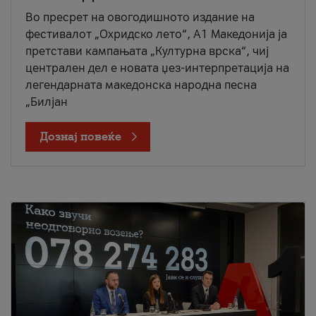
Во пресрет на овогодишното издание на
фестивалот „Охридско лето“, А1 Македонија ја
претстави кампањата „Културна врска“, чиј
централен дел е новата џез-интерпретација на
легендарната македонска народна песна
„Билјан
Дознај повеќе