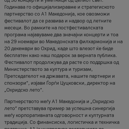
од 36 концерти и уметници од целиот свет.
Годинава го официјализиравме и стратегиското
партнерство со А1 Македонија, кое овозможи
фестивалот да се развива и надвор од летните
месеци. Во рамките на постфестивалската
програма најавуваме два значајни концерти и тоа
на 29 ноември во Македонската филхармонија и на
20 декември во Охрид, каде што влезот ќе биде
бесплатен како наш подарок за верната публика.
Фестивалот продолжува да расте со поддршка од
Министерството за култура и туризам,
Претседателот на државата, нашите партнери и
спонзори“, изјави Ѓорѓи Цуцковски, директор на
„Охридско лето“.
Партнерството меѓу A1 Македонија и „Охридско
лето“ претставува пример за успешна синергија
меѓу корпоративната одговорност и културната
традиција. Со финансиска, логистичка и техничка