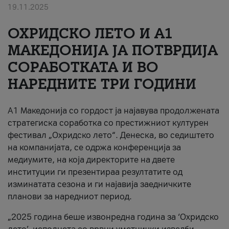
19.11.2025
За нас
ОХРИДСКО ЛЕТО И A1
#ПодобарОнлајн
МАКЕДОНИЈА ЈА ПОТВРДИЈА
СОРАБОТКАТА И ВО
НАРЕДНИТЕ ТРИ ГОДИНИ
A1 Македонија со гордост ја најавува продолжената
стратегиска соработка со престижниот културен
фестивал „Охридско лето“. Денеска, во седиштето
на компанијата, се одржа конференција за
медиумите, на која директорите на двете
институции ги презентираа резултатите од
изминатата сезона и ги најавија заедничките
планови за наредниот период.
„2025 година беше извонредна година за ‘Охридско