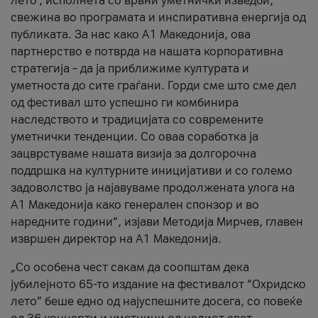
лето’, исполнета со врвни уметнички изведби,
свежина во програмата и инспиративна енергија од
публиката. За нас како A1 Македонија, ова
партнерство е потврда на нашата корпоративна
стратегија – да ја приближиме културата и
уметноста до сите граѓани. Горди сме што сме дел
од фестивал што успешно ги комбинира
наследството и традицијата со современите
уметнички тенденции. Со оваа соработка ја
зацврстуваме нашата визија за долгорочна
поддршка на културните иницијативи и со големо
задоволство ја најавуваме продолжената улога на
A1 Македонија како генерален спонзор и во
наредните години“, изјави Методија Мирчев, главен
извршен директор на A1 Македонија.
„Со особена чест сакам да соопштам дека
јубилејното 65-то издание на фестивалот “Охридско
лето” беше едно од најуспешните досега, со повеќе