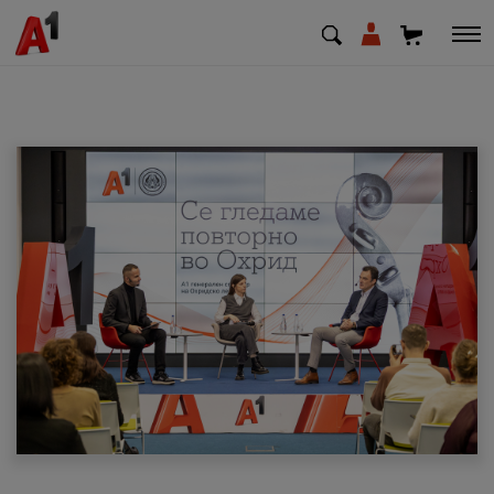
МК
EN
SQ
Приватни
Деловни
Поддршка
Надополни кредит
Плати сметка