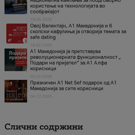
национална кампања за поодговорно
користење на технологијата во
сообраќајот
18.05.2026
Овој Валентајн, A1 Македонија и 6
скопски кафулиња ја отворија темата за
safe dating
16.02.2026
А1 Македонија ја претставува
револуционерната функционалност „
Подари на пријател“ за А1 Алфа
корисници
02.02.2026
Празничен A1 Net Sеf подарок од А1
Македонија за сите корисници
04.12.2025
Слични содржини