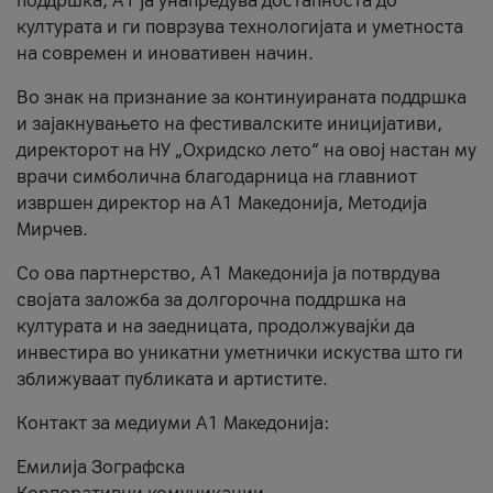
поддршка, A1 ја унапредува достапноста до
културата и ги поврзува технологијата и уметноста
на современ и иновативен начин.
Во знак на признание за континуираната поддршка
и зајакнувањето на фестивалските иницијативи,
директорот на НУ „Охридско лето“ на овој настан му
врачи симболична благодарница на главниот
извршен директор на A1 Македонија, Методија
Мирчев.
Со ова партнерство, A1 Македонија ја потврдува
својата заложба за долгорочна поддршка на
културата и на заедницата, продолжувајќи да
инвестира во уникатни уметнички искуства што ги
зближуваат публиката и артистите.
Контакт за медиуми А1 Македонија:
Емилија Зографска