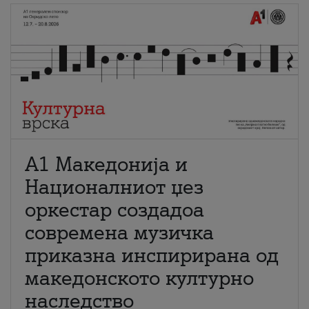
А1 Македонија и
Националниот џез
оркестар создадоа
современа музичка
приказна инспирирана од
македонското културно
наследство